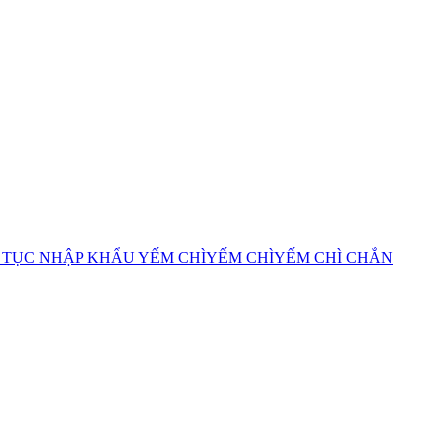
 TỤC NHẬP KHẨU YẾM CHÌ
YẾM CHÌ
YẾM CHÌ CHẮN