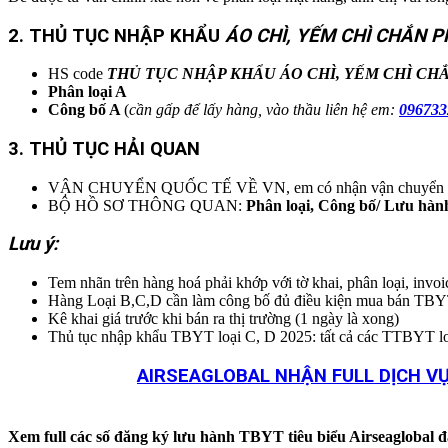
2. THỦ TỤC NHẬP KHẨU
ÁO CHÌ, YẾM CHÌ CHẮN 
HS code
THỦ TỤC NHẬP KHẨU
ÁO CHÌ, YẾM CHÌ CH
Phân loại A
Công bố A
(
cần gấp để lấy hàng, vào thầu liên hệ em:
096733
3. THỦ TỤC HẢI QUAN
VẬN CHUYỂN QUỐC TẾ VỀ VN, em có nhận vận chuyển EXW/FO
BỘ HỒ SƠ THÔNG QUAN:
Phân loại, Công bố/ Lưu hàn
Lưu ý:
Tem nhãn trên hàng hoá phải khớp với tờ khai, phân loại, invo
Hàng Loại B,C,D cần làm công bố đủ điều kiện mua bán TBY
Kê khai giá trước khi bán ra thị trường (1 ngày là xong)
Thủ tục nhập khẩu TBYT loại C, D 2025: tất cả các TT
AIRSEAGLOBAL NHẬN FULL DỊCH VỤ
Xem full các số đăng ký lưu hành TBYT tiêu biểu Airseaglobal đ