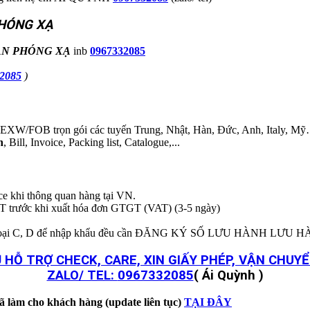
PHÓNG XẠ
ẮN PHÓNG XẠ
inb
0967332085
2085
)
B trọn gói các tuyến Trung, Nhật, Hàn, Đức, Anh, Italy, Mỹ….
h
, Bill, Invoice, Packing list, Catalogue,...
ice khi thông quan hàng tại VN.
T trước khi xuất hóa đơn GTGT (VAT) (3-5 ngày)
BYT loại C, D để nhập khẩu đều cần ĐĂNG KÝ SỐ LƯU HÀNH LƯU 
 HỖ TRỢ CHECK, CARE, XIN GIẤY PHÉP, VẬN CHU
ZALO/ TEL:
0967332085
( Ái Quỳnh )
ã làm cho khách hàng (update liên tục)
TẠI ĐÂY