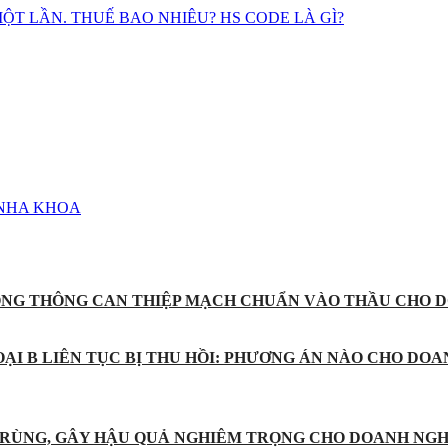
T LẦN. THUẾ BAO NHIÊU? HS CODE LÀ GÌ?
 NHA KHOA
ỐNG THÔNG CAN THIỆP MẠCH CHUẨN VÀO THẦU CHO D
ẠI B LIÊN TỤC BỊ THU HỒI: PHƯƠNG ÁN NÀO CHO DOA
 TRÙNG, GÂY HẬU QUẢ NGHIÊM TRỌNG CHO DOANH NGH