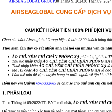
AIRSEAGLOBAL GROUP
30 Tháng 9, 2024
30 Tháng 9, 2024
AIRSEAGLOBAL CUNG CẤP DỊCH VỤ X
CAM KẾT HOÀN TIỀN 100% PHÍ DỊCH V
Chào các bác! Airseaglobal Group hiện có hơn 2300 khách hàng thiết b
Thời gian gần đây có rất nhiều anh chị hỏi em những vấn đề như
ÁO CHÌ, YẾM CHÌ CHẮN PHÓNG XẠ
phân loại gì theo 
Thủ tục nhập khẩu
ÁO CHÌ, YẾM CHÌ CHẮN PHÓNG XẠ
r
Thuế nhập khẩu
ÁO CHÌ, YẾM CHÌ CHẮN PHÓNG XẠ
là
Mã HS code
ÁO CHÌ, YẾM CHÌ CHẮN PHÓNG XẠ
là bao
Làm thế nào để vận chuyển hàng từ nước ngoài về tận kho ở 
Hôm nay em Quỳnh
0967332085
sẽ chia sẻ cho quý anh chị chi ti
1. PHÂN LOẠI
Theo Thông tư 05/2022/TT- BYT mới nhất,
ÁO CHÌ, YẾM CHÌ 
Để được tư vấn chính xác hơn về phân loại mặt hàng, anh chị vui 