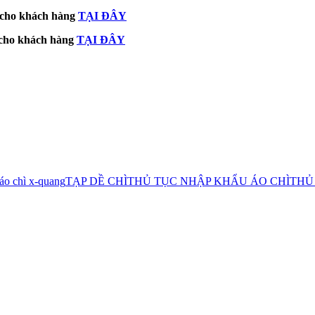
m cho khách hàng
TẠI ĐÂY
m cho khách hàng
TẠI ĐÂY
áo chì x-quang
TẠP DỀ CHÌ
THỦ TỤC NHẬP KHẨU ÁO CHÌ
THỦ