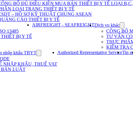
Dịch
CÔNG BỐ ĐỦ ĐIỀU KIỆN MUA BÁN THIẾT BỊ Y TẾ LOẠI B,C
vụ
PHÂN LOẠI TRANG THIẾT BỊ Y TẾ
nhập
khẩu
CSDT – HỒ SƠ KỸ THUẬT CHUNG ASEAN
TBYT
QUẢNG CÁO THIẾT BỊ Y TẾ
AIRFREIGHT - SEAFREIGHT
Dịch vụ khác
Show
subme
O 13485
CÔNG BỐ 
for
HIẾT BỊ Y TẾ
TƯ VẤN CO 
Dịch
THỰC PHẨ
vụ
KIỂM TRA 
khác
Authorized Representative Service
Tin m
m nhập khẩu TBYT
Show
submenu
CODE
for
Ế NHẬP KHẨU, THUẾ VAT
Kinh
 BẢN LUẬT
nghiệm
nhập
khẩu
TBYT