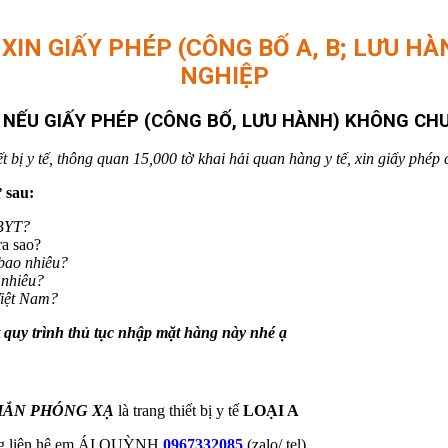
IN GIẤY PHÉP (CÔNG BỐ A, B; LƯU HÀN
NGHIỆP
Ụ NẾU GIẤY PHÉP (CÔNG BỐ, LƯU HÀNH) KHÔNG C
ị y tế, thông quan 15,000 tờ khai hải quan hàng y tế, xin giấy phép ch
 sau:
TBYT?
a sao?
 bao nhiêu?
 nhiêu?
Việt Nam?
ết quy trình thủ tục nhập mặt hàng này nhé ạ
CHẮN PHÓNG XẠ
là trang thiết bị y tế
LOẠI A
lòng liên hệ em ÁI QUỲNH
0967332085
(zalo/ tel)