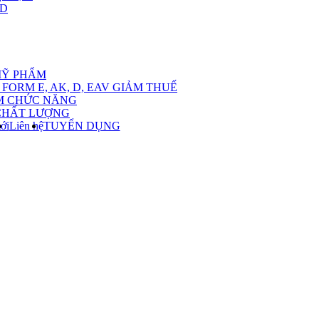
,D
nu
MỸ PHẨM
FORM E, AK, D, EAV GIẢM THUẾ
M CHỨC NĂNG
CHẤT LƯỢNG
ới
Liên hệ
TUYỂN DỤNG