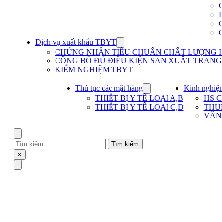
Dịch vụ xuất khẩu TBYT
Show
submenu
CHỨNG NHẬN TIÊU CHUẨN CHẤT LƯỢNG IS
for
CÔNG BỐ ĐỦ ĐIỀU KIỆN SẢN XUẤT TRANG T
Dịch
KIỂM NGHIỆM TBYT
vụ
xuất
khẩu
Thủ tục các mặt hàng
Kinh nghiệ
Show
TBYT
submenu
THIẾT BỊ Y TẾ LOẠI A,B
HS 
for
THIẾT BỊ Y TẾ LOẠI C,D
THU
Thủ
VĂN
tục
các
mặt
Search
hàng
Tìm
kiếm
Close
×
cho:
Menu