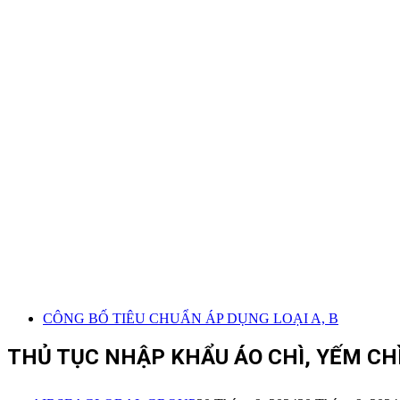
CÔNG BỐ TIÊU CHUẨN ÁP DỤNG LOẠI A, B
THỦ TỤC NHẬP KHẨU ÁO CHÌ, YẾM C