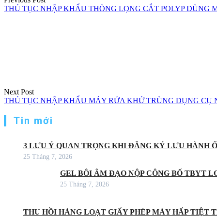
THỦ TỤC NHẬP KHẨU THÒNG LỌNG CẮT POLYP DÙNG MỘ
Next Post
THỦ TỤC NHẬP KHẨU MÁY RỬA KHỬ TRÙNG DỤNG CỤ
Tin mới
3 LƯU Ý QUAN TRỌNG KHI ĐĂNG KÝ LƯU HÀNH 
25 Tháng 7, 2026
GEL BÔI ÂM ĐẠO NỘP CÔNG BỐ TBYT LO
25 Tháng 7, 2026
THU HỒI HÀNG LOẠT GIẤY PHÉP MÁY HẤP TIỆT