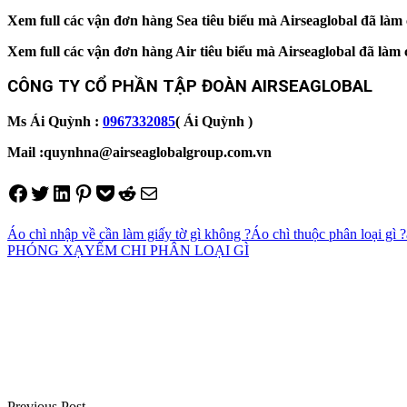
Xem full các vận đơn hàng Sea tiêu biểu mà Airseaglobal đã là
Xem full các vận đơn hàng Air tiêu biểu mà Airseaglobal đã là
CÔNG TY CỔ PHẦN TẬP ĐOÀN AIRSEAGLOBAL
Ms Ái Quỳnh :
0967332085
( Ái Quỳnh )
Mail :quynhna@airseaglobalgroup.com.vn
Share on Facebook
Tweet on Twitter
Share on LinkedIn
Pin on Pinterest
Save to pocket
Share on Reddit
Share via Email
Áo chì nhập về cần làm giấy tờ gì không ?
Áo chì thuộc phân loại gì ?
PHÓNG XẠ
YẾM CHI PHÂN LOẠI GÌ
Điều
hướng
bài
viết
Previous Post