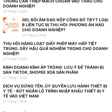
THÔNG CAN THIỆP MẠCH CHUẨN VÀO THẦU CHO
DOANH NGHIỆP!
à
25 Tháng 7, 2026
i
GEL BÔI ÂM ĐẠO NỘP CÔNG BỐ TBYT LOẠI
v
B LIÊN TỤC BỊ THU HỒI: PHƯƠNG ÁN NÀO
i
CHO DOANH NGHIỆP?
25 Tháng 7, 2026
ế
THU HỒI HÀNG LOẠT GIẤY PHÉP MÁY HẤP TIỆT
t
TRÙNG, GÂY HẬU QUẢ NGHIÊM TRỌNG CHO DOANH
NGHIỆP!
21 Tháng 7, 2026
KINH DOANH KÍNH ÁP TRÒNG: LƯU Ý ĐỂ TRÁNH BỊ
SÀN TIKTOK, SHOPEE XOÁ SẢN PHẨM
21 Tháng 7, 2026
DỊCH VỤ ĐỨNG TÊN, ỦY QUYỀN LƯU HÀNH THIẾT BỊ
Y TẾ - RÚT NGẮN LỘ TRÌNH NHẬP KHẨU THIẾT BỊ Y
TẾ VÀO VIỆT NAM
21 Tháng 7, 2026