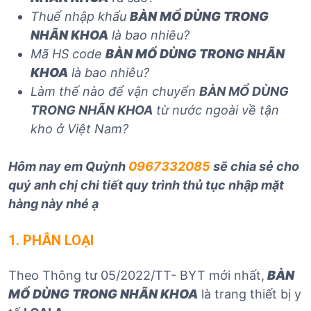
Thuế nhập khẩu
BÀN MỔ DÙNG TRONG
NHÃN KHOA
là bao nhiêu?
Mã HS code
BÀN MỔ DÙNG TRONG NHÃN
KHOA
là bao nhiêu?
Làm thế nào để vận chuyển
BÀN MỔ DÙNG
TRONG NHÃN KHOA
từ nước ngoài về tận
kho ở Việt Nam?
Hôm nay em Quỳnh
0967332085
sẽ chia sẻ cho
quý anh chị chi tiết quy trình thủ tục nhập mặt
hàng này nhé ạ
1. PHÂN LOẠI
Theo Thông tư 05/2022/TT- BYT mới nhất,
BÀN
MỔ DÙNG TRONG NHÃN KHOA
là trang thiết bị y