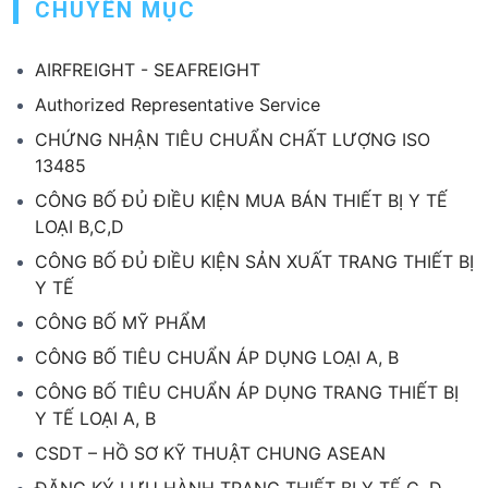
CHUYÊN MỤC
AIRFREIGHT - SEAFREIGHT
Authorized Representative Service
CHỨNG NHẬN TIÊU CHUẨN CHẤT LƯỢNG ISO
13485
CÔNG BỐ ĐỦ ĐIỀU KIỆN MUA BÁN THIẾT BỊ Y TẾ
LOẠI B,C,D
CÔNG BỐ ĐỦ ĐIỀU KIỆN SẢN XUẤT TRANG THIẾT BỊ
Y TẾ
CÔNG BỐ MỸ PHẨM
CÔNG BỐ TIÊU CHUẨN ÁP DỤNG LOẠI A, B
CÔNG BỐ TIÊU CHUẨN ÁP DỤNG TRANG THIẾT BỊ
Y TẾ LOẠI A, B
CSDT – HỒ SƠ KỸ THUẬT CHUNG ASEAN
ĐĂNG KÝ LƯU HÀNH TRANG THIẾT BỊ Y TẾ C, D