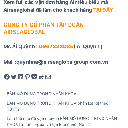
Xem full các vận đơn hàng Air tiêu biểu mà
Airseaglobal đã làm cho khách hàng
TẠI ĐÂY
CÔNG TY CỔ PHẦN TẬP ĐOÀN
AIRSEAGLOBAL
Ms Ái Quỳnh :
0967332085
( Ái Quỳnh )
Mail :quynhna@airseaglobalgroup.com.vn
Share on Facebook
Tweet on Twitter
Share on LinkedIn
Pin on Pinterest
Save to pocket
Share on Reddit
Share via Email
BÀN MỔ DÙNG TRONG NHÃN KHOA
BÀN MỔ DÙNG TRONG NHÃN KHOA phân loại gì theo
TBYT?
Làm thế nào để vận chuyển BÀN MỔ DÙNG TRONG NHÃN
KHOA từ nước ngoài về tận kho ở Việt Nam?