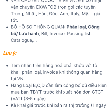
VẬN CHUYỂN QUỐC TẾ VỀ VN, em có nhận
vận chuyển EXW/FOB trọn gói các tuyến
Trung, Nhật, Hàn, Đức, Anh, Italy, Mỹ…. giá
tốt.
BỘ HỒ SƠ THÔNG QUAN:
Phân loại, Công
bố/ Lưu hành
, Bill, Invoice, Packing list,
Catalogue,...
Lưu ý:
Tem nhãn trên hàng hoá phải khớp với tờ
khai, phân loại, invoice khi thông quan hàng
tại VN.
Hàng Loại B,C,D cần làm công bố đủ điều kiện
mua bán TBYT trước khi xuất hóa đơn GTGT
(VAT) (3-5 ngày)
Kê khai giá trước khi bán ra thị trường (1 ngày