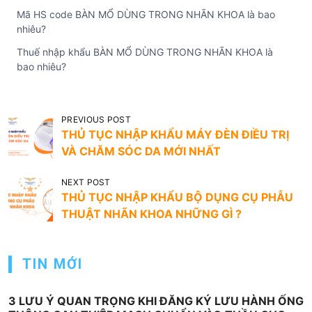
Mã HS code BÀN MỔ DÙNG TRONG NHÃN KHOA là bao
nhiêu?
Thuế nhập khẩu BÀN MỔ DÙNG TRONG NHÃN KHOA là
bao nhiêu?
Đ
PREVIOUS POST
THỦ TỤC NHẬP KHẨU MÁY ĐÈN ĐIỀU TRỊ
i
VÀ CHĂM SÓC DA MỚI NHẤT
ề
u
NEXT POST
THỦ TỤC NHẬP KHẨU BỘ DỤNG CỤ PHẪU
h
THUẬT NHÃN KHOA NHỮNG GÌ ?
ư
ớ
TIN MỚI
n
g
3 LƯU Ý QUAN TRỌNG KHI ĐĂNG KÝ LƯU HÀNH ỐNG
b