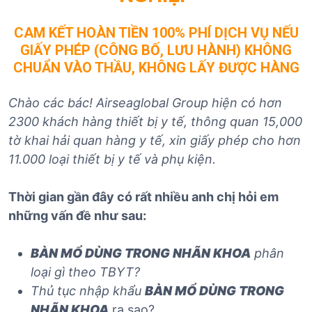
CAM KẾT HOÀN TIỀN 100% PHÍ DỊCH VỤ NẾU
GIẤY PHÉP (CÔNG BỐ, LƯU HÀNH) KHÔNG
CHUẨN VÀO THẦU, KHÔNG LẤY ĐƯỢC HÀNG
Chào các bác! Airseaglobal Group hiện có hơn
2300 khách hàng thiết bị y tế, thông quan 15,000
tờ khai hải quan hàng y tế, xin giấy phép cho hơn
11.000 loại thiết bị y tế và phụ kiện.
Thời gian gần đây có rất nhiều anh chị hỏi em
những vấn đề như sau:
BÀN MỔ DÙNG TRONG NHÃN KHOA
phân
loại gì theo TBYT?
Thủ tục nhập khẩu
BÀN MỔ DÙNG TRONG
NHÃN KHOA
ra sao?