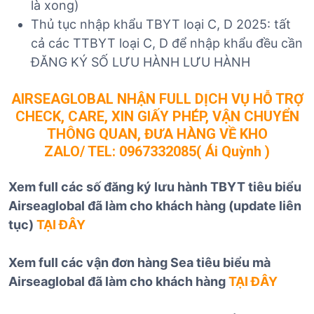
là xong)
Thủ tục nhập khẩu TBYT loại C, D 2025: tất
cả các TTBYT loại C, D để nhập khẩu đều cần
ĐĂNG KÝ SỐ LƯU HÀNH LƯU HÀNH
AIRSEAGLOBAL NHẬN FULL DỊCH VỤ HỖ TRỢ
CHECK, CARE, XIN GIẤY PHÉP, VẬN CHUYỂN
THÔNG QUAN, ĐƯA HÀNG VỀ KHO
ZALO/ TEL:
0967332085
( Ái Quỳnh )
Xem full các số đăng ký lưu hành TBYT tiêu biểu
Airseaglobal đã làm cho khách hàng (update liên
tục)
TẠI ĐÂY
Xem full các vận đơn hàng Sea tiêu biểu mà
Airseaglobal đã làm cho khách hàng
TẠI ĐÂY