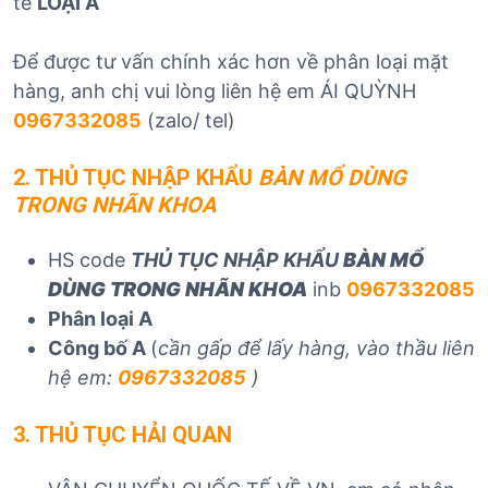
tế
LOẠI A
Để được tư vấn chính xác hơn về phân loại mặt
hàng, anh chị vui lòng liên hệ em ÁI QUỲNH
0967332085
(zalo/ tel)
2. THỦ TỤC NHẬP KHẨU
BÀN MỔ DÙNG
TRONG NHÃN KHOA
HS code
THỦ TỤC NHẬP KHẨU
BÀN MỔ
DÙNG TRONG NHÃN KHOA
inb
0967332085
Phân loại A
Công bố A
(
cần gấp để lấy hàng, vào thầu liên
hệ em:
0967332085
)
3. THỦ TỤC HẢI QUAN