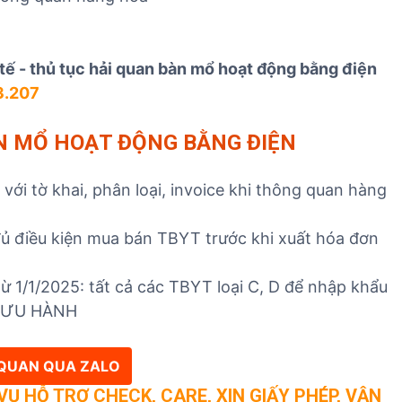
tế - thủ tục hải quan bàn mổ hoạt động bằng điện
3.207
ÀN MỔ HOẠT ĐỘNG BẰNG ĐIỆN
ới tờ khai, phân loại, invoice khi thông quan hàng
ủ điều kiện mua bán TBYT trước khi xuất hóa đơn
ừ 1/1/2025: tất cả các TBYT loại C, D để nhập khẩu
 LƯU HÀNH
I QUAN QUA ZALO
Ụ HỖ TRỢ CHECK, CARE, XIN GIẤY PHÉP, VẬN