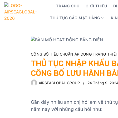
S
TRANG CHỦ
GIỚI THIỆU
D
k
i
THỦ TỤC CÁC MẶT HÀNG
KI
S
p
h
t
o
o
w
c
s
o
u
n
CÔNG BỐ TIÊU CHUẨN ÁP DỤNG TRANG THIẾT B
b
t
THỦ TỤC NHẬP KHẨU B
m
e
CÔNG BỐ LƯU HÀNH BÀ
e
n
n
t
AIRSEAGLOBAL GROUP
24 Tháng 9, 202
u
f
o
Gần đây nhiều anh chị hỏi em về thủ 
r
năm nay với những câu hỏi như:
T
h