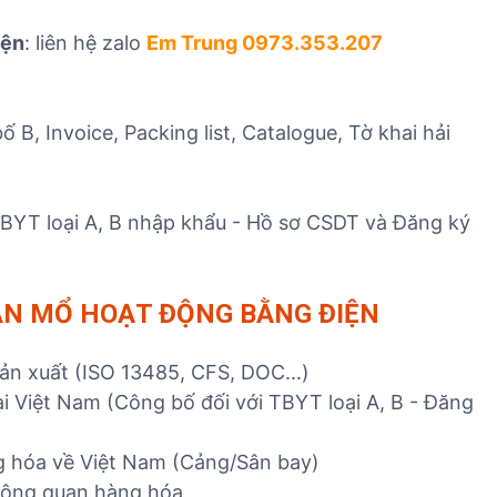
T
iện
: liên hệ zalo
Em Trung 0973.353.207
 B, Invoice, Packing list, Catalogue, Tờ khai hải
TBYT loại A, B nhập khẩu - Hồ sơ CSDT và Đăng ký
ÀN MỔ HOẠT ĐỘNG BẰNG ĐIỆN
n xuất (ISO 13485, CFS, DOC...)
i Việt Nam (Công bố đối với TBYT loại A, B - Đăng
)
g hóa về Việt Nam (Cảng/Sân bay)
hông quan hàng hóa