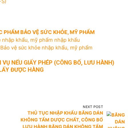
FS)
C PHẨM BẢO VỆ SỨC KHỎE, MỸ PHẨM
e nhập khẩu, mỹ phẩm nhập khẩu
 Bảo vệ sức khỏe nhập khẩu, mỹ phẩm
H VỤ NẾU GIẤY PHÉP (CÔNG BỐ, LƯU HÀNH)
LẤY ĐƯỢC HÀNG
NEXT POST
THỦ TỤC NHẬP KHẨU BĂNG DÁN
KHÔNG TẨM DƯỢC CHẤT, CÔNG BỐ
LƯU HÀNH BĂNG DÁN KHÔNG TẨM