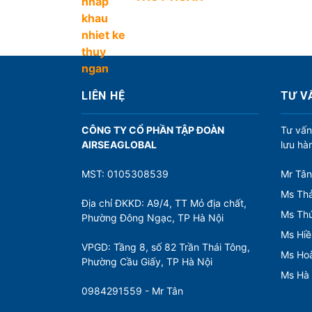
u
h
ư
ớ
n
LIÊN HỆ
TƯ V
g
CÔNG TY CỔ PHẦN TẬP ĐOÀN
Tư vấn
b
AIRSEAGLOBAL
lưu hà
à
MST: 0105308539
Mr Tân
i
Ms Thả
v
Địa chỉ ĐKKD: A9/4, TT Mỏ địa chất,
Ms Th
Phường Đông Ngạc, TP Hà Nội
i
Ms Hiề
ế
VPGD: Tầng 8, số 82 Trần Thái Tông,
Ms Ho
t
Phường Cầu Giấy, TP Hà Nội
Ms Hà
0984291559 - Mr Tân