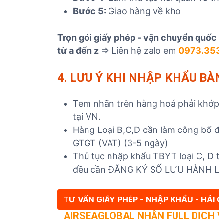
Bước 5:
Giao hàng về kho
Trọn gói giấy phép - vận chuyển quốc 
từ a đến z
=> Liên hệ zalo em
0973.35
4. LƯU Ý KHI NHẬP KHẨU B
Tem nhãn trên hàng hoá phải khớp v
tại VN.
Hàng Loại B,C,D cần làm công bố đ
GTGT (VAT) (3-5 ngày)
Thủ tục nhập khẩu TBYT loại C, D t
đều cần ĐĂNG KÝ SỐ LƯU HÀNH
TƯ VẤN GIẤY PHÉP - NHẬP KHẨU - HẢ
AIRSEAGLOBAL NHẬN FULL DỊCH V