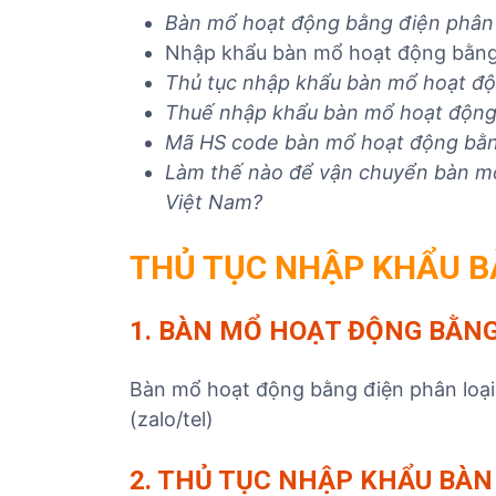
ủ
Bàn mổ hoạt động bằng điện phân 
t
Nhập khẩu bàn mổ hoạt động bằng 
ụ
Thủ tục nhập khẩu bàn mổ hoạt đ
c
Thuế nhập khẩu bàn mổ hoạt động
c
Mã HS code bàn mổ hoạt động bằn
á
Làm thế nào để vận chuyển bàn mổ
c
Việt Nam?
m
ặ
t
THỦ TỤC NHẬP KHẨU B
h
à
1. BÀN MỔ HOẠT ĐỘNG BẰNG
n
g
Bàn mổ hoạt động bằng điện phân loại 
(zalo/tel)
2. THỦ TỤC NHẬP KHẨU
BÀN 