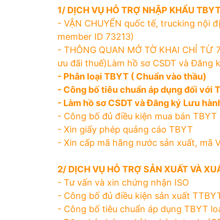
1/ DỊCH VỤ HỖ TRỢ NHẬP KHẨU TBY
- VẬN CHUYỂN quốc tế, trucking nội 
member ID 73213)
- THÔNG QUAN MỞ TỜ KHAI CHỈ TỪ 700
ưu đãi thuế)Làm hồ sơ CSDT và Đăng ký
- Phân loại TBYT ( Chuẩn vào thầu)
- Công bố tiêu chuẩn áp dụng đối với T
- Làm hồ sơ CSDT và Đăng ký Lưu hành 
- Công bố đủ điều kiện mua bán TBYT 
- Xin giấy phép quảng cáo TBYT
- Xin cấp mã hãng nước sản xuất, mã
2/ DỊCH VỤ HỖ TRỢ SẢN XUẤT VÀ XU
- Tư vấn và xin chứng nhận ISO
- Công bố đủ điều kiện sản xuất TTBY
- Công bố tiêu chuẩn áp dụng TBYT loạ