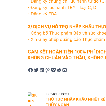
- Đăng ký chứng chỉ lưu hành tự do (C
- Đăng ký lưu hành TBYT loại C, D
- Đăng ký FDA
3/ DỊCH VỤ HỖ TRỢ NHẬP KHẨU THỰ
- Công bố Thực phẩm Bảo vệ sức khỏ
- Xin Giấy phép quảng cáo Thực phẩm
CAM KẾT HOÀN TIỀN 100% PHÍ DỊC
KHÔNG CHUẨN VÀO THẦU, KHÔNG 
Share on Facebook
Tweet on Twitter
Share on LinkedIn
Pin on Pinterest
Save to pocket
Share on Reddit
Share via Email
Đ
PREVIOUS POST
i
THỦ TỤC NHẬP KHẨU NHIỆT KẾ
ề
THỦY NGÂN