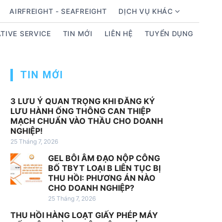
AIRFREIGHT - SEAFREIGHT
DỊCH VỤ KHÁC
S
T
h
ì
TIVE SERVICE
TIN MỚI
LIÊN HỆ
TUYỂN DỤNG
o
m
w
k
s
i
TIN MỚI
u
ế
b
m
m
c
3 LƯU Ý QUAN TRỌNG KHI ĐĂNG KÝ
LƯU HÀNH ỐNG THÔNG CAN THIỆP
e
h
MẠCH CHUẨN VÀO THẦU CHO DOANH
n
o
NGHIỆP!
u
:
25 Tháng 7, 2026
f
GEL BÔI ÂM ĐẠO NỘP CÔNG
o
BỐ TBYT LOẠI B LIÊN TỤC BỊ
r
THU HỒI: PHƯƠNG ÁN NÀO
D
CHO DOANH NGHIỆP?
ị
25 Tháng 7, 2026
c
THU HỒI HÀNG LOẠT GIẤY PHÉP MÁY
h