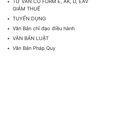
TƯ VẤN CO FORM E, AK, D, EAV
GIẢM THUẾ
TUYỂN DỤNG
Văn Bản chỉ đạo điều hành
VĂN BẢN LUẬT
Văn Bản Pháp Quy