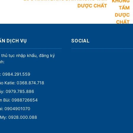
DƯỢC CHẤT
ẤN DỊCH VỤ
SOCIAL
 thủ tục nhập khẩu, đăng ký
nh:
: 0984.291.559
o Katie: 0368.874.718
úy: 0979.785.886
n Bùi: 0988726654
ài: 0904901070
 My: 0928.000.088