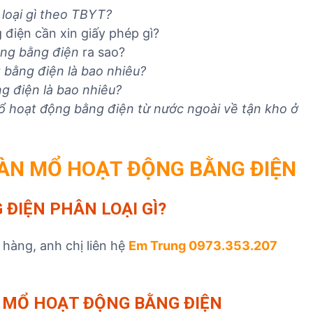
n
v
v
loại gì theo TBYT?
h
ụ
ụ
điện cần xin giấy phép gì?
n
n
x
ộng bằng điện
ra sao?
g
h
u
 bằng điện
là bao nhiêu?
h
ậ
ấ
g điện
là bao nhiêu?
i
p
t
 hoạt động bằng điện từ nước ngoài về tận kho ở
ệ
k
k
m
h
h
n
ẩ
ẩ
h
u
u
ÀN MỔ HOẠT ĐỘNG BẰNG ĐIỆN
ậ
T
T
p
B
B
 ĐIỆN
PHÂN LOẠI GÌ?
k
Y
Y
h
T
T
ẩ
hàng, anh chị liên hệ
Em Trung 0973.353.207
u
T
B
MỔ HOẠT ĐỘNG BẰNG ĐIỆN
Y