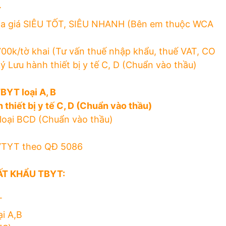
T
địa giá SIÊU TỐT, SIÊU NHANH (Bên em thuộc WCA
k/tờ khai (Tư vấn thuế nhập khẩu, thuế VAT, CO
 Lưu hành thiết bị y tế C, D (Chuẩn vào thầu)
BYT loại A, B
thiết bị y tế C, D (Chuẩn vào thầu)
loại BCD (Chuẩn vào thầu)
 VTYT theo QĐ 5086
ẤT KHẨU TBYT:
T
i A,B