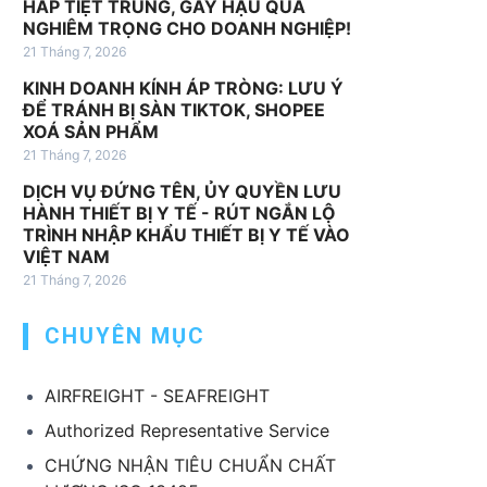
HẤP TIỆT TRÙNG, GÂY HẬU QUẢ
v
NGHIÊM TRỌNG CHO DOANH NGHIỆP!
ụ
21 Tháng 7, 2026
k
KINH DOANH KÍNH ÁP TRÒNG: LƯU Ý
h
ĐỂ TRÁNH BỊ SÀN TIKTOK, SHOPEE
á
XOÁ SẢN PHẨM
c
21 Tháng 7, 2026
DỊCH VỤ ĐỨNG TÊN, ỦY QUYỀN LƯU
HÀNH THIẾT BỊ Y TẾ - RÚT NGẮN LỘ
TRÌNH NHẬP KHẨU THIẾT BỊ Y TẾ VÀO
VIỆT NAM
21 Tháng 7, 2026
CHUYÊN MỤC
AIRFREIGHT - SEAFREIGHT
Authorized Representative Service
CHỨNG NHẬN TIÊU CHUẨN CHẤT