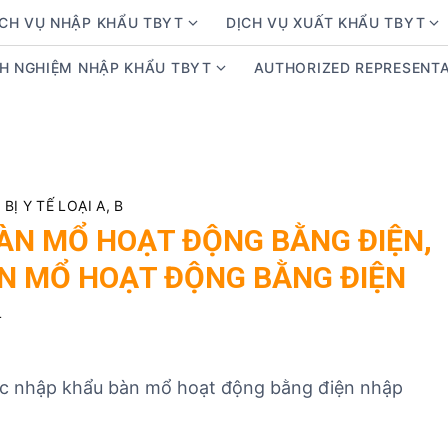
ỊCH VỤ NHẬP KHẨU TBYT
DỊCH VỤ XUẤT KHẨU TBYT
S
S
h
h
NH NGHIỆM NHẬP KHẨU TBYT
AUTHORIZED REPRESENTA
S
o
o
h
w
w
o
s
s
w
u
u
s
b
b
u
m
m
Ị Y TẾ LOẠI A, B
b
e
e
ÀN MỔ HOẠT ĐỘNG BẰNG ĐIỆN,
m
n
n
N MỔ HOẠT ĐỘNG BẰNG ĐIỆN
e
u
u
n
f
f
4
u
o
o
f
r
r
o
D
D
tục nhập khẩu bàn mổ hoạt động bằng điện nhập
r
ị
ị
K
c
c
i
h
h