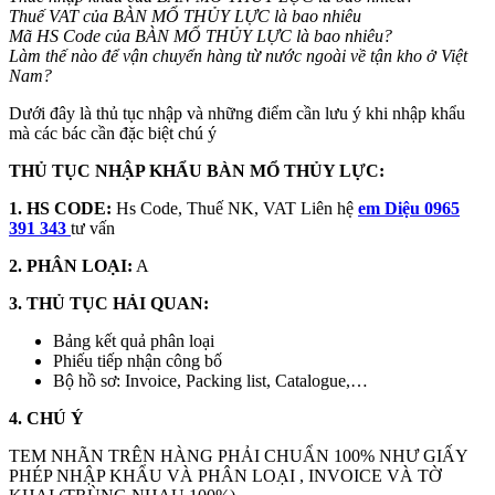
Thuế VAT của BÀN MỔ THỦY LỰC là bao nhiêu
Mã HS Code của BÀN MỔ THỦY LỰC
là bao nhiêu?
Làm thế nào để vận chuyển hàng từ nước ngoài về tận kho ở Việt
Nam?
Dưới đây là thủ tục nhập và những điểm cần lưu ý khi nhập khẩu
mà các bác cần đặc biệt chú ý
THỦ TỤC NHẬP KHẨU BÀN MỔ THỦY LỰC:
1. HS CODE:
Hs Code, Thuế NK, VAT Liên hệ
em Diệu 0965
391 343
tư vấn
2. PHÂN LOẠI:
A
3. THỦ TỤC HẢI QUAN:
Bảng kết quả phân loại
Phiếu tiếp nhận công bố
Bộ hồ sơ: Invoice, Packing list, Catalogue,…
4. CHÚ Ý
TEM NHÃN TRÊN HÀNG PHẢI CHUẨN 100% NHƯ GIẤY
PHÉP NHẬP KHẨU VÀ PHÂN LOẠI , INVOICE VÀ TỜ