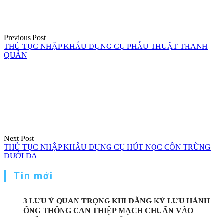
viết
Previous Post
THỦ TỤC NHẬP KHẨU DỤNG CỤ PHẪU THUẬT THANH
QUẢN
Next Post
THỦ TỤC NHẬP KHẨU DỤNG CỤ HÚT NỌC CÔN TRÙNG
DƯỚI DA
Tin mới
3 LƯU Ý QUAN TRỌNG KHI ĐĂNG KÝ LƯU HÀNH
ỐNG THÔNG CAN THIỆP MẠCH CHUẨN VÀO