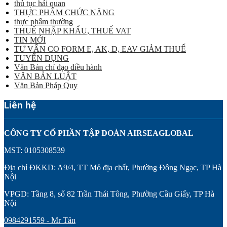
thủ tục hải quan
THỰC PHẨM CHỨC NĂNG
thực phẩm thường
THUẾ NHẬP KHẨU, THUẾ VAT
TIN MỚI
TƯ VẤN CO FORM E, AK, D, EAV GIẢM THUẾ
TUYỂN DỤNG
Văn Bản chỉ đạo điều hành
VĂN BẢN LUẬT
Văn Bản Pháp Quy
Liên hệ
CÔNG TY CỔ PHẦN TẬP ĐOÀN AIRSEAGLOBAL
MST: 0105308539
Địa chỉ ĐKKD: A9/4, TT Mỏ địa chất, Phường Đông Ngạc, TP Hà
Nội
VPGD: Tầng 8, số 82 Trần Thái Tông, Phường Cầu Giấy, TP Hà
Nội
0984291559 - Mr Tân