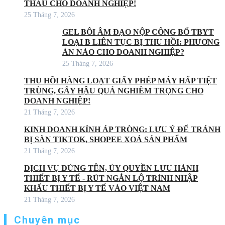
THẦU CHO DOANH NGHIỆP!
25 Tháng 7, 2026
GEL BÔI ÂM ĐẠO NỘP CÔNG BỐ TBYT
LOẠI B LIÊN TỤC BỊ THU HỒI: PHƯƠNG
ÁN NÀO CHO DOANH NGHIỆP?
25 Tháng 7, 2026
THU HỒI HÀNG LOẠT GIẤY PHÉP MÁY HẤP TIỆT
TRÙNG, GÂY HẬU QUẢ NGHIÊM TRỌNG CHO
DOANH NGHIỆP!
21 Tháng 7, 2026
KINH DOANH KÍNH ÁP TRÒNG: LƯU Ý ĐỂ TRÁNH
BỊ SÀN TIKTOK, SHOPEE XOÁ SẢN PHẨM
21 Tháng 7, 2026
DỊCH VỤ ĐỨNG TÊN, ỦY QUYỀN LƯU HÀNH
THIẾT BỊ Y TẾ - RÚT NGẮN LỘ TRÌNH NHẬP
KHẨU THIẾT BỊ Y TẾ VÀO VIỆT NAM
21 Tháng 7, 2026
Chuyên mục