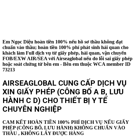
Em Ngọc Diệu hoàn tiền 100% nếu hồ sơ thầu không đạt
chuẩn vào thầu; hoàn tiền 100% phí phát sinh hải quan cho
khách làm Full dịch vụ từ giấy phép, hải quan, vận chuyển
FOB/EXW AIR/SEA với Airseaglobal nếu do lỗi sai giấy phép
hoặc soát chứng từ bên em - Bên em thuộc WCA member ID
73213
AIRSEAGLOBAL CUNG CẤP DỊCH VỤ
XIN GIẤY PHÉP (CÔNG BỐ A B, LƯU
HÀNH C D) CHO THIẾT BỊ Y TẾ
CHUYÊN NGHIỆP
CAM KẾT HOÀN TIỀN 100% PHÍ DỊCH VỤ NẾU GIẤY
PHÉP (CÔNG BỐ, LƯU HÀNH) KHÔNG CHUẨN VÀO
THẦU , KHÔNG LẤY ĐƯỢC HÀNG