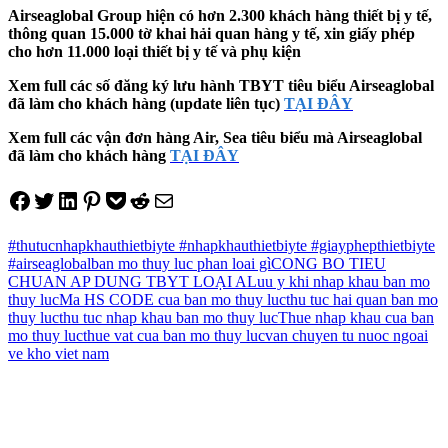
Airseaglobal Group hiện có hơn 2.300 khách hàng thiết bị y tế,
thông quan 15.000 tờ khai hải quan hàng y tế, xin giấy phép
cho hơn 11.000 loại thiết bị y tế và phụ kiện
Xem full các số đăng ký lưu hành TBYT tiêu biểu Airseaglobal
đã làm cho khách hàng (update liên tục)
TẠI ĐÂY
Xem full các vận đơn hàng Air, Sea tiêu biểu mà Airseaglobal
đã làm cho khách hàng
TẠI ĐÂY
Share on Facebook
Tweet on Twitter
Share on LinkedIn
Pin on Pinterest
Save to pocket
Share on Reddit
Share via Email
#thutucnhapkhauthietbiyte #nhapkhauthietbiyte #giayphepthietbiyte
#airseaglobal
ban mo thuy luc phan loai gì
CONG BO TIEU
CHUAN AP DUNG TBYT LOẠI A
Luu y khi nhap khau ban mo
thuy luc
Ma HS CODE cua ban mo thuy luc
thu tuc hai quan ban mo
thuy luc
thu tuc nhap khau ban mo thuy luc
Thue nhap khau cua ban
mo thuy luc
thue vat cua ban mo thuy luc
van chuyen tu nuoc ngoai
ve kho viet nam
Điều
hướng
bài