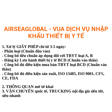
AIRSEAGLOBAL - VUA DỊCH VỤ NHẬP
KHẨU THIẾT BỊ Y TẾ
1. Xử lý GIẤY PHÉP chỉ từ 3-5 ngày:
- Phân loại (Chuẩn đầu vào)
- Công bố tiêu chuẩn áp dụng đối với TBYT loại A, B
- Đăng ký Lưu hành thiết bị y tế BCD (Chuẩn vào thầu)
- Công bố đủ điều kiện mua bán TBYT loại BCD (Chuẩn vào
thầu)
- Công bố đủ điều kiện sản xuất, ISO 13485, ISO 9001, CFS,
CE, FDA
2. THÔNG QUAN mở tờ khai
3. VẬN CHUYỂN quốc tế, TRUCKING nội địa giá siêu tốt,
siêu nhanh