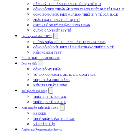
submenu
ĐĂNG KÝ LƯU HÀNH TRANG THIẾT BỊ Y TẾ C, D
for
CÔNG BỐ TIÊU CHUẨN ÁP DỤNG TRANG THIẾT BỊ Y TẾ LOẠI A, B
Dịch
CÔNG BỐ ĐỦ ĐIỀU KIỆN MUA BÁN THIẾT BỊ Y TẾ LOẠI B,C,D
vụ
nhập
PHÂN LOẠI TRANG THIẾT BỊ Y TẾ
khẩu
CSDT – HỒ SƠ KỸ THUẬT CHUNG ASEAN
TBYT
QUẢNG CÁO THIẾT BỊ Y TẾ
Show
Dịch vụ xuất khẩu TBYT
submenu
CHỨNG NHẬN TIÊU CHUẨN CHẤT LƯỢNG ISO 13485
for
CÔNG BỐ ĐỦ ĐIỀU KIỆN SẢN XUẤT TRANG THIẾT BỊ Y TẾ
Dịch
KIỂM NGHIỆM TBYT
vụ
xuất
AIRFREIGHT - SEAFREIGHT
khẩu
Show
Dịch vụ khác
TBYT
submenu
CÔNG BỐ MỸ PHẨM
for
TƯ VẤN CO FORM E, AK, D, EAV GIẢM THUẾ
Dịch
THỰC PHẨM CHỨC NĂNG
vụ
khác
KIỂM TRA CHẤT LƯỢNG
Show
Thủ tục các mặt hàng
submenu
THIẾT BỊ Y TẾ LOẠI A,B
for
THIẾT BỊ Y TẾ LOẠI C,D
Thủ
Show
tục
Kinh nghiệm nhập khẩu TBYT
submenu
các
HS CODE
for
mặt
THUẾ NHẬP KHẨU, THUẾ VAT
Kinh
hàng
VĂN BẢN LUẬT
nghiệm
nhập
Authorized Representative Service