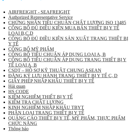
AIRFREIGHT - SEAFREIGHT
Authorized Representative Service
CHỨNG NHẬN TIÊU CHUẨN CHẤT LƯỢNG ISO 13485
CÔNG BỐ ĐỦ ĐIỀU KIỆN MUA BÁN THIẾT BỊ Y TẾ
LOẠI B,C,D
CÔNG BỐ ĐỦ ĐIỀU KIỆN SẢN XUẤT TRANG THIẾT BỊ
Y TẾ
CÔNG BỐ MỸ PHẨM
CÔNG BỐ TIÊU CHUẨN ÁP DỤNG LOẠI A, B
CÔNG BỐ TIÊU CHUẨN ÁP DỤNG TRANG THIẾT BỊ Y
TẾ LOẠI A, B
CSDT – HỒ SƠ KỸ THUẬT CHUNG ASEAN
ĐĂNG KÝ LƯU HÀNH TRANG THIẾT BỊ Y TẾ C, D
GIẤY PHÉP NHẬP KHẨU THIẾT BỊ Y TẾ
Hải quan
HS CODE
KIỂM NGHIỆM THIẾT BỊ Y TẾ
KIỂM TRA CHẤT LƯỢNG
KINH NGHIỆM NHẬP KHẨU TBYT
PHÂN LOẠI TRANG THIẾT BỊ Y TẾ
QUẢNG CÁO THIẾT BỊ Y TẾ, MỸ PHẨM, THỰC PHẨM
CHỨC NĂNG
Thông báo