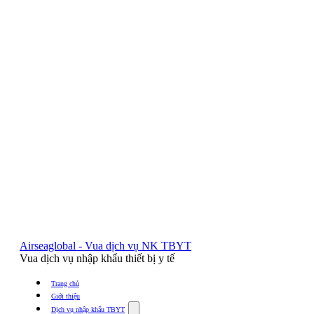
Airseaglobal - Vua dịch vụ NK TBYT
Vua dịch vụ nhập khẩu thiết bị y tế
Trang chủ
Giới thiệu
Show
Dịch vụ nhập khẩu TBYT