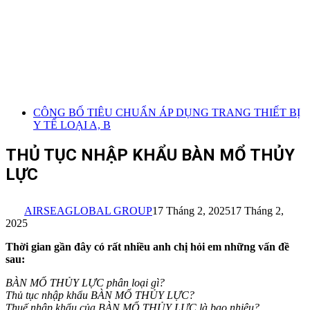
CÔNG BỐ TIÊU CHUẨN ÁP DỤNG TRANG THIẾT BỊ
Y TẾ LOẠI A, B
THỦ TỤC NHẬP KHẨU BÀN MỔ THỦY
LỰC
AIRSEAGLOBAL GROUP
17 Tháng 2, 2025
17 Tháng 2,
2025
Thời gian gần đây có rất nhiều anh chị hỏi em những vấn đề
sau:
BÀN MỔ THỦY LỰC
phân loại gì?
Thủ tục nhập khẩu BÀN MỔ THỦY LỰC?
Thuế nhập khẩu của BÀN MỔ THỦY LỰC
là bao nhiêu?