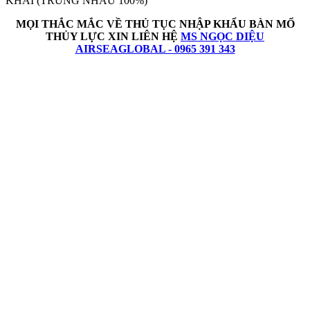
KHAI (TRÙNG NHAU 100%)
MỌI THẮC MẮC VỀ THỦ TỤC NHẬP KHẨU
BÀN MỔ
THỦY LỰC
XIN LIÊN HỆ
MS NGỌC DIỆU
AIRSEAGLOBAL - 0965 391 343