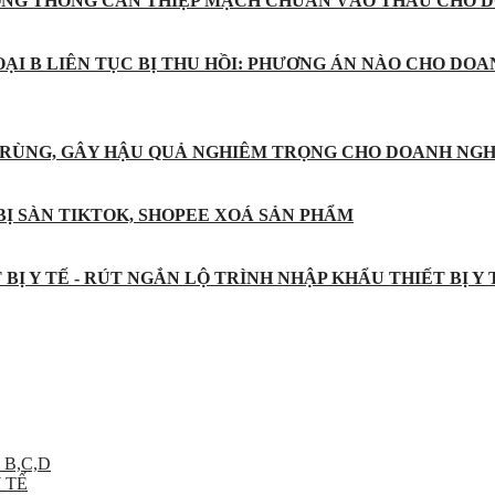
ỐNG THÔNG CAN THIỆP MẠCH CHUẨN VÀO THẦU CHO D
ẠI B LIÊN TỤC BỊ THU HỒI: PHƯƠNG ÁN NÀO CHO DOA
 TRÙNG, GÂY HẬU QUẢ NGHIÊM TRỌNG CHO DOANH NGH
BỊ SÀN TIKTOK, SHOPEE XOÁ SẢN PHẨM
BỊ Y TẾ - RÚT NGẮN LỘ TRÌNH NHẬP KHẨU THIẾT BỊ Y
 B,C,D
 TẾ