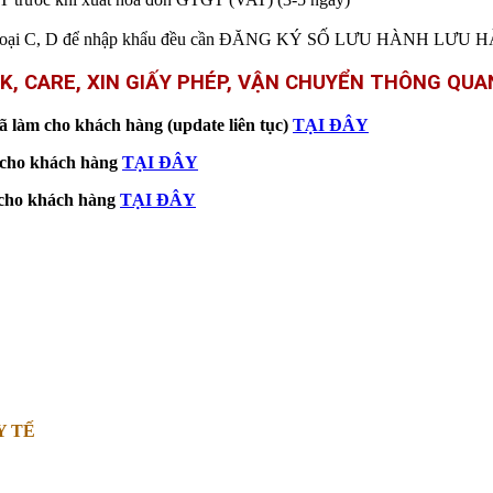
TBYT loại C, D để nhập khẩu đều cần ĐĂNG KÝ SỐ LƯU HÀNH LƯU
K, CARE, XIN GIẤY PHÉP, VẬN CHUYỂN THÔNG QUA
ã làm cho khách hàng (update liên tục)
TẠI ĐÂY
m cho khách hàng
TẠI ĐÂY
m cho khách hàng
TẠI ĐÂY
Y TẾ