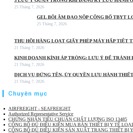
3 LƯU Ý QUAN TRỌNG KHI ĐĂNG KÝ LƯU HÀNH 
25 Tháng 7, 2026
GEL BÔI ÂM ĐẠO NỘP CÔNG BỐ TBYT LO
25 Tháng 7, 2026
THU HỒI HÀNG LOẠT GIẤY PHÉP MÁY HẤP TIỆT
21 Tháng 7, 2026
KINH DOANH KÍNH ÁP TRÒNG: LƯU Ý ĐỂ TRÁNH 
21 Tháng 7, 2026
DỊCH VỤ ĐỨNG TÊN, ỦY QUYỀN LƯU HÀNH THIẾT 
21 Tháng 7, 2026
Chuyên mục
AIRFREIGHT - SEAFREIGHT
Authorized Representative Service
CHỨNG NHẬN TIÊU CHUẨN CHẤT LƯỢNG ISO 13485
CÔNG BỐ ĐỦ ĐIỀU KIỆN MUA BÁN THIẾT BỊ Y TẾ LOẠI
CÔNG BỐ ĐỦ ĐIỀU KIỆN SẢN XUẤT TRANG THIẾT BỊ Y