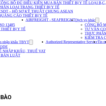
Dịch
CÔNG BỐ ĐỦ ĐIỀU KIỆN MUA BÁN THIẾT BỊ Y TẾ LOẠI B,C
vụ
PHÂN LOẠI TRANG THIẾT BỊ Y TẾ
nhập
khẩu
CSDT – HỒ SƠ KỸ THUẬT CHUNG ASEAN
TBYT
QUẢNG CÁO THIẾT BỊ Y TẾ
AIRFREIGHT - SEAFREIGHT
Dịch vụ khác
Show
subme
O 13485
CÔNG BỐ 
for
HIẾT BỊ Y TẾ
TƯ VẤN CO 
Dịch
THỰC PHẨ
vụ
KIỂM TRA 
khác
Authorized Representative Service
Tin m
m nhập khẩu TBYT
Show
submenu
CODE
for
Ế NHẬP KHẨU, THUẾ VAT
Kinh
 BẢN LUẬT
nghiệm
nhập
khẩu
TBYT
 BÀO