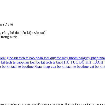
n sự y tế
 công bố đủ điều kiện sản xuất
t trong nước
loai gi
bo kit tach te bao phan loai quy tac may nhom nao
giay phep nhap
kit tach te bao
phan loai bo kit tach te bao
THỦ TỤC BỘ KIT TÁCH
 bo kit tach te bao
thue khau nhap cua bo kit tach te bao
thue vat bo kit 