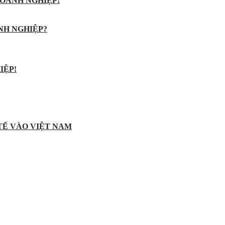
OANH NGHIỆP!
NH NGHIỆP?
IỆP!
 TẾ VÀO VIỆT NAM