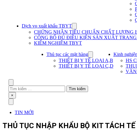
Dịch vụ xuất khẩu TBYT
Show
submenu
CHỨNG NHẬN TIÊU CHUẨN CHẤT LƯỢNG IS
for
CÔNG BỐ ĐỦ ĐIỀU KIỆN SẢN XUẤT TRANG T
Dịch
KIỂM NGHIỆM TBYT
vụ
xuất
khẩu
Thủ tục các mặt hàng
Kinh nghiệ
Show
TBYT
submenu
THIẾT BỊ Y TẾ LOẠI A,B
HS 
for
THIẾT BỊ Y TẾ LOẠI C,D
THU
Thủ
VĂN
tục
các
mặt
Search
hàng
Tìm
kiếm
Close
×
cho:
Menu
TIN MỚI
THỦ TỤC NHẬP KHẨU BỘ KIT TÁCH TẾ