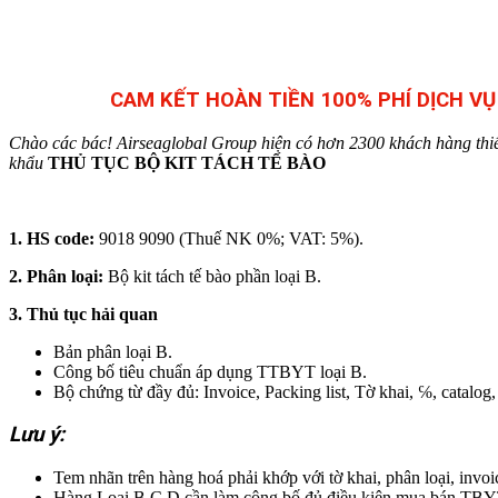
CAM KẾT HOÀN TIỀN 100% PHÍ DỊCH V
Chào các bác! Airseaglobal Group hiện có hơn 2300 khách hàng thiết b
khẩu
THỦ TỤC BỘ KIT TÁCH TẾ BÀO
1. HS code:
9018 9090 (Thuế NK 0%; VAT: 5%).
2. Phân loại:
Bộ kit tách tế bào phần loại B.
3. Thủ tục hải quan
Bản phân loại B.
Công bố tiêu chuẩn áp dụng TTBYT loại B.
Bộ chứng từ đầy đủ: Invoice, Packing list, Tờ khai, ℅, catalog, 
Lưu ý:
Tem nhãn trên hàng hoá phải khớp với tờ khai, phân loại, invo
Hàng Loại B,C,D cần làm công bố đủ điều kiện mua bán TBY