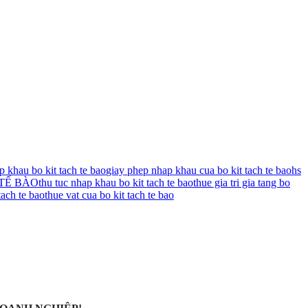
 khau bo kit tach te bao
giay phep nhap khau cua bo kit tach te bao
hs
 TẾ BÀO
thu tuc nhap khau bo kit tach te bao
thue gia tri gia tang bo
tach te bao
thue vat cua bo kit tach te bao