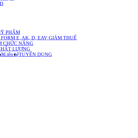
,D
nu
MỸ PHẨM
FORM E, AK, D, EAV GIẢM THUẾ
M CHỨC NĂNG
CHẤT LƯỢNG
ới
Liên hệ
TUYỂN DỤNG