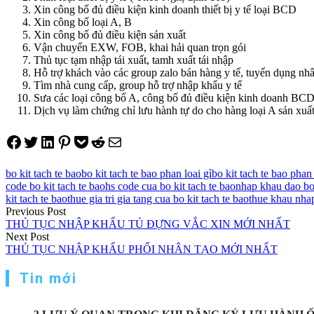
Xin công bố đủ điều kiện kinh doanh thiết bị y tế loại BCD
Xin công bố loại A, B
Xin công bố đủ điều kiện sản xuất
Vận chuyển EXW, FOB, khai hải quan trọn gói
Thủ tục tạm nhập tái xuất, tamh xuất tái nhập
Hỗ trợ khách vào các group zalo bán hàng y tế, tuyển dụng nhâ
Tìm nhà cung cấp, group hỗ trợ nhập khẩu y tế
Sưa các loại công bố A, công bố đủ điều kiện kinh doanh BCD,
Dịch vụ làm chứng chỉ lưu hành tự do cho hàng loại A sản xuấ
Share on Facebook
Tweet on Twitter
Share on LinkedIn
Pin on Pinterest
Save to pocket
Share on Reddit
Share via Email
bo kit tach te bao
bo kit tach te bao phan loai gì
bo kit tach te bao phan 
code bo kit tach te bao
hs code cua bo kit tach te bao
nhap khau dao bo 
kit tach te bao
thue gia tri gia tang cua bo kit tach te bao
thue khau nhap
Điều
Previous Post
THỦ TỤC NHẬP KHẨU TỦ ĐỰNG VẮC XIN MỚI NHẤT
hướng
Next Post
THỦ TỤC NHẬP KHẨU PHỔI NHÂN TẠO MỚI NHẤT
bài
viết
Tin mới