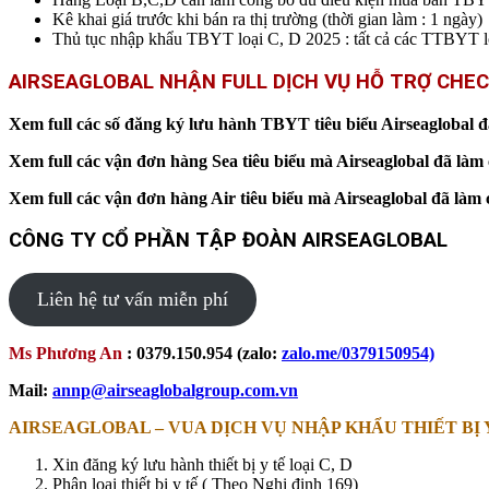
Kê khai giá trước khi bán ra thị trường (thời gian làm : 1 ngày)
Thủ tục nhập khẩu TBYT loại C, D 2025 : tất cả các T
AIRSEAGLOBAL NHẬN FULL DỊCH VỤ HỖ TRỢ CHEC
Xem full các số đăng ký lưu hành TBYT tiêu biểu Airseaglobal đ
Xem full các vận đơn hàng Sea tiêu biểu mà Airseaglobal đã là
Xem full các vận đơn hàng Air tiêu biểu mà Airseaglobal đã là
CÔNG TY CỔ PHẦN TẬP ĐOÀN AIRSEAGLOBAL
Liên hệ tư vấn miễn phí
Ms Phương An
: 0379.150.954 (zalo:
zalo.me/037915095
4)
Mail:
annp@airseaglobalgroup.com.vn
AIRSEAGLOBAL – VUA DỊCH VỤ NHẬP KHẨU THIẾT BỊ 
Xin đăng ký lưu hành thiết bị y tế loại C, D
Phân loại thiết bị y tế ( Theo Nghị định 169)