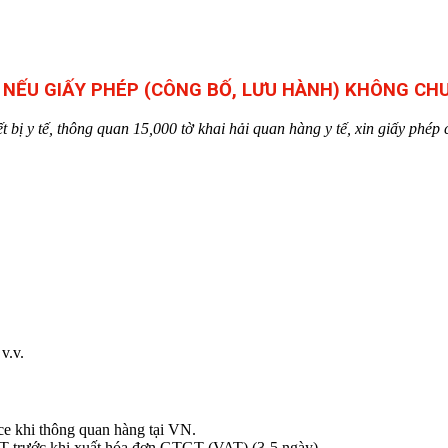
Ụ NẾU GIẤY PHÉP (CÔNG BỐ, LƯU HÀNH) KHÔNG C
ị y tế, thông quan 15,000 tờ khai hải quan hàng y tế, xin giấy phép ch
v.v.
ice khi thông quan hàng tại VN.
T trước khi xuất hóa đơn GTGT (VAT) (3-5 ngày)