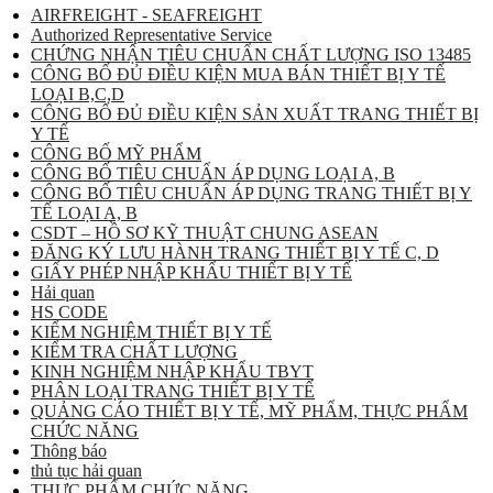
AIRFREIGHT - SEAFREIGHT
Authorized Representative Service
CHỨNG NHẬN TIÊU CHUẨN CHẤT LƯỢNG ISO 13485
CÔNG BỐ ĐỦ ĐIỀU KIỆN MUA BÁN THIẾT BỊ Y TẾ
LOẠI B,C,D
CÔNG BỐ ĐỦ ĐIỀU KIỆN SẢN XUẤT TRANG THIẾT BỊ
Y TẾ
CÔNG BỐ MỸ PHẨM
CÔNG BỐ TIÊU CHUẨN ÁP DỤNG LOẠI A, B
CÔNG BỐ TIÊU CHUẨN ÁP DỤNG TRANG THIẾT BỊ Y
TẾ LOẠI A, B
CSDT – HỒ SƠ KỸ THUẬT CHUNG ASEAN
ĐĂNG KÝ LƯU HÀNH TRANG THIẾT BỊ Y TẾ C, D
GIẤY PHÉP NHẬP KHẨU THIẾT BỊ Y TẾ
Hải quan
HS CODE
KIỂM NGHIỆM THIẾT BỊ Y TẾ
KIỂM TRA CHẤT LƯỢNG
KINH NGHIỆM NHẬP KHẨU TBYT
PHÂN LOẠI TRANG THIẾT BỊ Y TẾ
QUẢNG CÁO THIẾT BỊ Y TẾ, MỸ PHẨM, THỰC PHẨM
CHỨC NĂNG
Thông báo
thủ tục hải quan
THỰC PHẨM CHỨC NĂNG