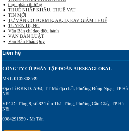
thực phẩm thường
THUẾ NHẬP KHẨU, THUẾ VAT
TIN MỚI
TƯ VẤN CO FORM E, AK, D, EAV GIẢM THUẾ
TUYỂN DỤNG
Văn Bản chỉ đạo điều hành
VĂN BẢN LUẬT
Văn Bản Pháp Quy
Liên hệ
CÔNG TY CỔ PHẦN TẬP ĐOÀN AIRSEAGLOBAL
MST: 0105308539
Địa chỉ ĐKKD: A9/4, TT Mỏ địa chất, Phường Đông Ngạc, TP Hà
Nội
VPGD: Tầng 8, số 82 Trần Thái Tông, Phường Cầu Giấy, TP Hà
Nội
0984291559 - Mr Tân