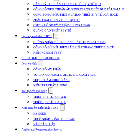
submenu
ĐĂNG KÝ LƯU HÀNH TRANG THIẾT BỊ Y TẾ C, D
for
CÔNG BỐ TIÊU CHUẨN ÁP DỤNG TRANG THIẾT BỊ Y TẾ LOẠI A, B
Dịch
CÔNG BỐ ĐỦ ĐIỀU KIỆN MUA BÁN THIẾT BỊ Y TẾ LOẠI B,C,D
vụ
nhập
PHÂN LOẠI TRANG THIẾT BỊ Y TẾ
khẩu
CSDT – HỒ SƠ KỸ THUẬT CHUNG ASEAN
TBYT
QUẢNG CÁO THIẾT BỊ Y TẾ
Show
Dịch vụ xuất khẩu TBYT
submenu
CHỨNG NHẬN TIÊU CHUẨN CHẤT LƯỢNG ISO 13485
for
CÔNG BỐ ĐỦ ĐIỀU KIỆN SẢN XUẤT TRANG THIẾT BỊ Y TẾ
Dịch
KIỂM NGHIỆM TBYT
vụ
xuất
AIRFREIGHT - SEAFREIGHT
khẩu
Show
Dịch vụ khác
TBYT
submenu
CÔNG BỐ MỸ PHẨM
for
TƯ VẤN CO FORM E, AK, D, EAV GIẢM THUẾ
Dịch
THỰC PHẨM CHỨC NĂNG
vụ
khác
KIỂM TRA CHẤT LƯỢNG
Show
Thủ tục các mặt hàng
submenu
THIẾT BỊ Y TẾ LOẠI A,B
for
THIẾT BỊ Y TẾ LOẠI C,D
Thủ
Show
tục
Kinh nghiệm nhập khẩu TBYT
submenu
các
HS CODE
for
mặt
THUẾ NHẬP KHẨU, THUẾ VAT
Kinh
hàng
VĂN BẢN LUẬT
nghiệm
nhập
Authorized Representative Service