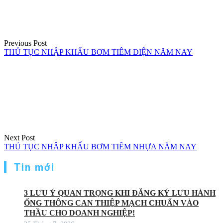
viết
Previous Post
THỦ TỤC NHẬP KHẨU BƠM TIÊM ĐIỆN NĂM NAY
Next Post
THỦ TỤC NHẬP KHẨU BƠM TIÊM NHỰA NĂM NAY
Tin mới
3 LƯU Ý QUAN TRỌNG KHI ĐĂNG KÝ LƯU HÀNH
ỐNG THÔNG CAN THIỆP MẠCH CHUẨN VÀO
THẦU CHO DOANH NGHIỆP!