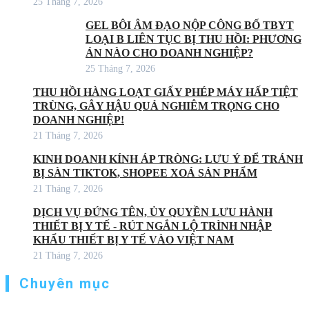
25 Tháng 7, 2026
GEL BÔI ÂM ĐẠO NỘP CÔNG BỐ TBYT
LOẠI B LIÊN TỤC BỊ THU HỒI: PHƯƠNG
ÁN NÀO CHO DOANH NGHIỆP?
25 Tháng 7, 2026
THU HỒI HÀNG LOẠT GIẤY PHÉP MÁY HẤP TIỆT
TRÙNG, GÂY HẬU QUẢ NGHIÊM TRỌNG CHO
DOANH NGHIỆP!
21 Tháng 7, 2026
KINH DOANH KÍNH ÁP TRÒNG: LƯU Ý ĐỂ TRÁNH
BỊ SÀN TIKTOK, SHOPEE XOÁ SẢN PHẨM
21 Tháng 7, 2026
DỊCH VỤ ĐỨNG TÊN, ỦY QUYỀN LƯU HÀNH
THIẾT BỊ Y TẾ - RÚT NGẮN LỘ TRÌNH NHẬP
KHẨU THIẾT BỊ Y TẾ VÀO VIỆT NAM
21 Tháng 7, 2026
Chuyên mục