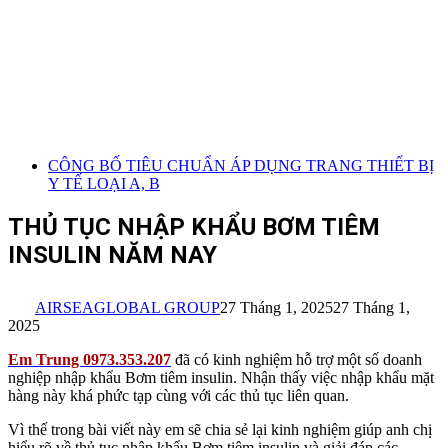
CÔNG BỐ TIÊU CHUẨN ÁP DỤNG TRANG THIẾT BỊ
Y TẾ LOẠI A, B
THỦ TỤC NHẬP KHẨU BƠM TIÊM
INSULIN NĂM NAY
AIRSEAGLOBAL GROUP
27 Tháng 1, 2025
27 Tháng 1,
2025
Em Trung 0973.353.207
đã có kinh nghiệm hỗ trợ một số doanh
nghiệp nhập khẩu Bơm tiêm insulin. Nhận thấy việc nhập khẩu mặt
hàng này khá phức tạp cùng với các thủ tục liên quan.
Vì thế trong bài viết này em sẽ chia sẻ lại kinh nghiệm giúp anh chị
hiểu rõ về thủ tục nhập khẩu Bơm tiêm insulin và giải đáp các