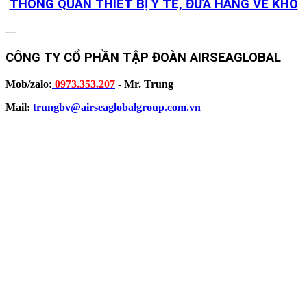
THÔNG QUAN THIẾT BỊ Y TẾ, ĐƯA HÀNG VỀ KHO
---
CÔNG TY CỔ PHẦN TẬP ĐOÀN AIRSEAGLOBAL
Mob/zalo:
0973.353.207
- Mr. Trung
Mail:
trungbv@airseaglobalgroup.com.vn