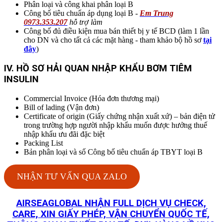
Phân loại và công khai phân loại B
Công bố tiêu chuẩn áp dụng loại B -
Em Trung
0973.353.207
hỗ trợ làm
Công bố đủ điều kiện mua bán thiết bị y tế BCD (làm 1 lần
cho DN và cho tất cả các mặt hàng - tham khảo bộ hồ sơ
tại
đây
)
IV. HỒ SƠ HẢI QUAN NHẬP KHẨU BƠM TIÊM
INSULIN
Commercial Invoice (Hóa đơn thương mại)
Bill of lading (Vận đơn)
Certificate of origin (Giấy chứng nhận xuất xứ) – bản điện tử
trong trường hợp người nhập khẩu muốn được hưởng thuế
nhập khẩu ưu đãi đặc biệt
Packing List
Bản phân loại và số Công bố tiêu chuẩn áp TBYT loại B
NHẬN TƯ VẤN QUA ZALO
AIRSEAGLOBAL NHẬN FULL DỊCH VỤ CHECK,
CARE, XIN GIẤY PHÉP, VẬN CHUYỂN QUỐC TẾ,