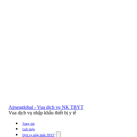
Airseaglobal - Vua dịch vụ NK TBYT
Vua dịch vụ nhập khẩu thiết bị y tế
Trang chủ
Giới thiệu
Show
Dịch vụ nhập khẩu TBYT