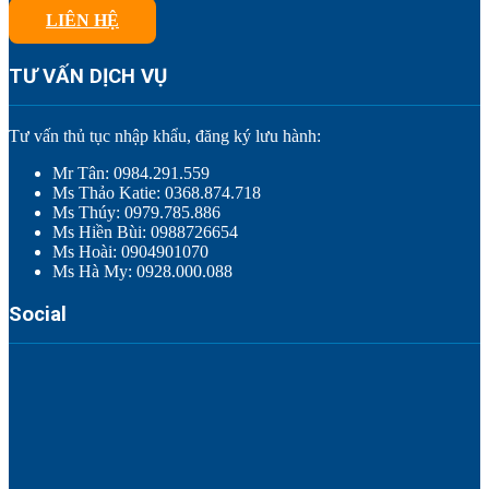
LIÊN HỆ
TƯ VẤN DỊCH VỤ
Tư vấn thủ tục nhập khẩu, đăng ký lưu hành:
Mr Tân: 0984.291.559
Ms Thảo Katie: 0368.874.718
Ms Thúy: 0979.785.886
Ms Hiền Bùi: 0988726654
Ms Hoài: 0904901070
Ms Hà My: 0928.000.088
Social