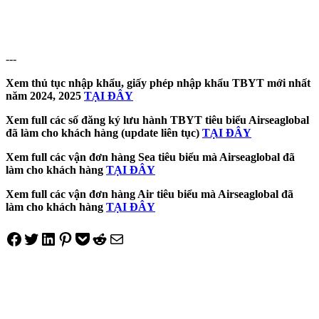
---
Xem thủ tục nhập khẩu, giấy phép nhập khẩu TBYT mới nhất
năm 2024, 2025
TẠI ĐÂY
Xem full các số đăng ký lưu hành TBYT tiêu biểu Airseaglobal
đã làm cho khách hàng (update liên tục)
TẠI ĐÂY
Xem full các vận đơn hàng Sea tiêu biểu mà Airseaglobal đã
làm cho khách hàng
TẠI ĐÂY
Xem full các vận đơn hàng Air tiêu biểu mà Airseaglobal đã
làm cho khách hàng
TẠI ĐÂY
Share on Facebook
Tweet on Twitter
Share on LinkedIn
Pin on Pinterest
Save to pocket
Share on Reddit
Share via Email
Điều
hướng
bài