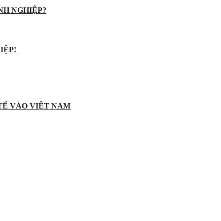
NH NGHIỆP?
IỆP!
 TẾ VÀO VIỆT NAM