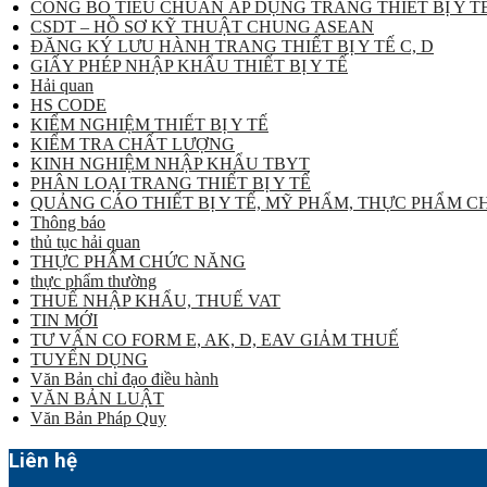
CÔNG BỐ TIÊU CHUẨN ÁP DỤNG TRANG THIẾT BỊ Y TẾ
CSDT – HỒ SƠ KỸ THUẬT CHUNG ASEAN
ĐĂNG KÝ LƯU HÀNH TRANG THIẾT BỊ Y TẾ C, D
GIẤY PHÉP NHẬP KHẨU THIẾT BỊ Y TẾ
Hải quan
HS CODE
KIỂM NGHIỆM THIẾT BỊ Y TẾ
KIỂM TRA CHẤT LƯỢNG
KINH NGHIỆM NHẬP KHẨU TBYT
PHÂN LOẠI TRANG THIẾT BỊ Y TẾ
QUẢNG CÁO THIẾT BỊ Y TẾ, MỸ PHẨM, THỰC PHẨM 
Thông báo
thủ tục hải quan
THỰC PHẨM CHỨC NĂNG
thực phẩm thường
THUẾ NHẬP KHẨU, THUẾ VAT
TIN MỚI
TƯ VẤN CO FORM E, AK, D, EAV GIẢM THUẾ
TUYỂN DỤNG
Văn Bản chỉ đạo điều hành
VĂN BẢN LUẬT
Văn Bản Pháp Quy
Liên hệ