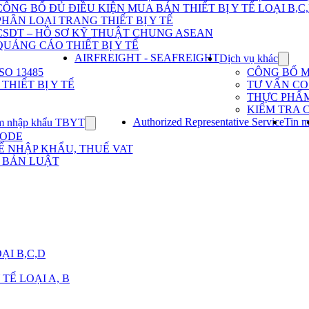
Dịch
CÔNG BỐ ĐỦ ĐIỀU KIỆN MUA BÁN THIẾT BỊ Y TẾ LOẠI B,C
vụ
PHÂN LOẠI TRANG THIẾT BỊ Y TẾ
nhập
khẩu
CSDT – HỒ SƠ KỸ THUẬT CHUNG ASEAN
TBYT
QUẢNG CÁO THIẾT BỊ Y TẾ
AIRFREIGHT - SEAFREIGHT
Dịch vụ khác
Show
subme
O 13485
CÔNG BỐ 
for
HIẾT BỊ Y TẾ
TƯ VẤN CO 
Dịch
THỰC PHẨ
vụ
KIỂM TRA 
khác
Authorized Representative Service
Tin m
m nhập khẩu TBYT
Show
submenu
CODE
for
Ế NHẬP KHẨU, THUẾ VAT
Kinh
 BẢN LUẬT
nghiệm
nhập
khẩu
TBYT
ẠI B,C,D
TẾ LOẠI A, B