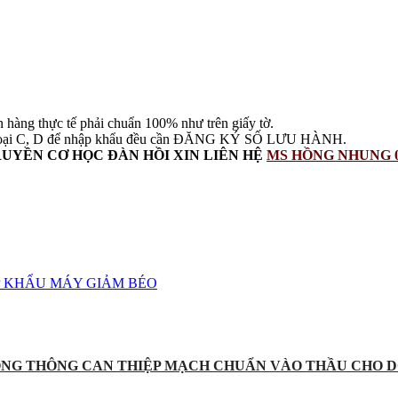
thực tế phải chuẩn 100% như trên giấy tờ.
T loại C, D để nhập khẩu đều cần ĐĂNG KÝ SỐ LƯU HÀNH.
UYỀN CƠ HỌC ĐÀN HỒI
XIN LIÊN HỆ
MS HỒNG NHUNG 0
P KHẨU MÁY GIẢM BÉO
ỐNG THÔNG CAN THIỆP MẠCH CHUẨN VÀO THẦU CHO D