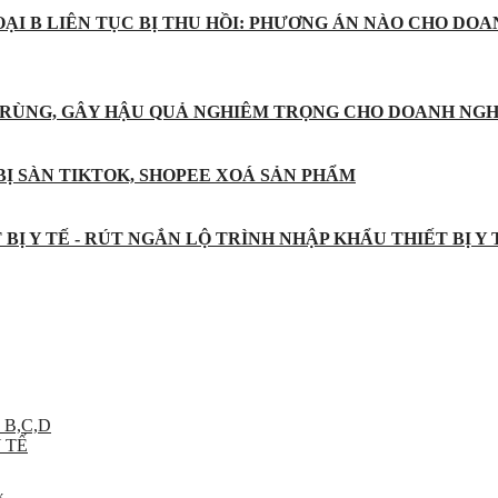
ẠI B LIÊN TỤC BỊ THU HỒI: PHƯƠNG ÁN NÀO CHO DOA
 TRÙNG, GÂY HẬU QUẢ NGHIÊM TRỌNG CHO DOANH NGH
BỊ SÀN TIKTOK, SHOPEE XOÁ SẢN PHẨM
BỊ Y TẾ - RÚT NGẮN LỘ TRÌNH NHẬP KHẨU THIẾT BỊ Y
 B,C,D
 TẾ