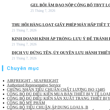
GEL BÔI ÂM ĐẠO NỘP CÔNG BỐ TBYT LO
25 Tháng 7, 2026
THU HỒI HÀNG LOẠT GIẤY PHÉP MÁY HẤP TIỆT
21 Tháng 7, 2026
KINH DOANH KÍNH ÁP TRÒNG: LƯU Ý ĐỂ TRÁNH 
21 Tháng 7, 2026
DỊCH VỤ ĐỨNG TÊN, ỦY QUYỀN LƯU HÀNH THIẾT 
21 Tháng 7, 2026
Chuyên mục
AIRFREIGHT - SEAFREIGHT
Authorized Representative Service
CHỨNG NHẬN TIÊU CHUẨN CHẤT LƯỢNG ISO 13485
CÔNG BỐ ĐỦ ĐIỀU KIỆN MUA BÁN THIẾT BỊ Y TẾ LOẠI
CÔNG BỐ ĐỦ ĐIỀU KIỆN SẢN XUẤT TRANG THIẾT BỊ Y
CÔNG BỐ MỸ PHẨM
CÔNG BỐ TIÊU CHUẨN ÁP DỤNG LOẠI A, B