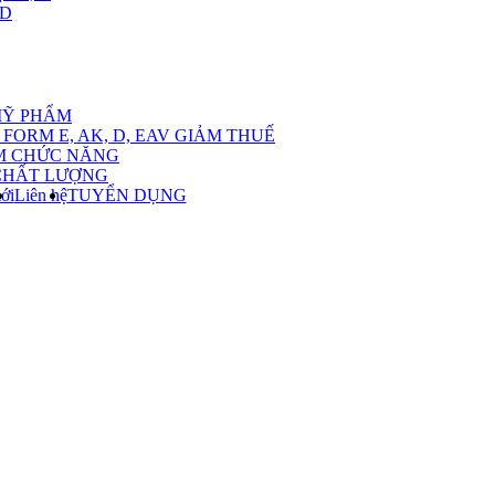
,D
nu
MỸ PHẨM
FORM E, AK, D, EAV GIẢM THUẾ
M CHỨC NĂNG
CHẤT LƯỢNG
ới
Liên hệ
TUYỂN DỤNG