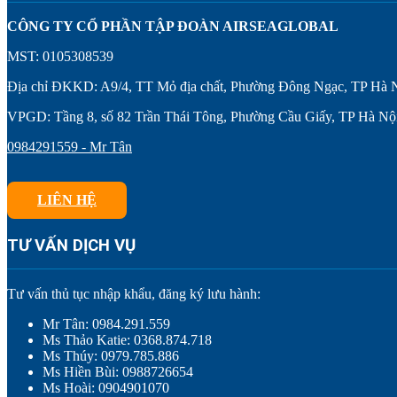
CÔNG TY CỔ PHẦN TẬP ĐOÀN AIRSEAGLOBAL
MST: 0105308539
Địa chỉ ĐKKD: A9/4, TT Mỏ địa chất, Phường Đông Ngạc, TP Hà 
VPGD: Tầng 8, số 82 Trần Thái Tông, Phường Cầu Giấy, TP Hà Nộ
0984291559 - Mr Tân
LIÊN HỆ
TƯ VẤN DỊCH VỤ
Tư vấn thủ tục nhập khẩu, đăng ký lưu hành:
Mr Tân: 0984.291.559
Ms Thảo Katie: 0368.874.718
Ms Thúy: 0979.785.886
Ms Hiền Bùi: 0988726654
Ms Hoài: 0904901070