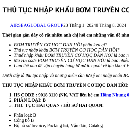
THỦ TỤC NHẬP KHẨU BƠM TRUYỀN CƠ
AIRSEAGLOBAL GROUP
23 Tháng 1, 2024
8 Tháng 8, 2024
Thời gian gần đây có rất nhiều anh chị hỏi em những vấn đề như
BƠM TRUYỀN CƠ HỌC ĐÀN HỒI
phân loại gì?
Thủ tục nhập khẩu
BƠM TRUYỀN CƠ HỌC ĐÀN HỒI
?
Thuế nhập khẩu
BƠM TRUYỀN CƠ HỌC ĐÀN HỒI
là bao 
Mã HS code
BƠM TRUYỀN CƠ HỌC ĐÀN HỒI
là bao nhiê
Làm thế nào để vận chuyển hàng từ nước ngoài về tận kho ở 
Dưới đây là thủ tục nhập và những điểm cần lưu ý khi nhập khẩu
BƠ
THỦ TỤC NHẬP KHẨU
BƠM TRUYỀN CƠ HỌC ĐÀN HỒI
:
HS CODE : 9018 3110 (NK, VAT liên hệ em
Hồng Nhung 0
PHÂN LOẠI:
B
THỦ TỤC HẢI QUAN / HỒ SƠ HẢI QUAN:
Phân loại:
B
Công bố B
Bộ hồ sơ Invoice, Packing list, Vận đơn, Catalog