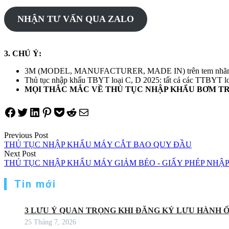
NHẬN TƯ VẤN QUA ZALO
3. CHÚ Ý:
3M (MODEL, MANUFACTURER, MADE IN) trên tem nhãn hàng 
Thủ tục nhập khẩu TBYT loại C, D 2025: tất cả các TTBY
MỌI THẮC MẮC VỀ THỦ TỤC
NHẬP KHẨU
BƠM TR
Share on Facebook
Tweet on Twitter
Share on LinkedIn
Pin on Pinterest
Save to pocket
Share on Reddit
Share via Email
Điều
Previous Post
THỦ TỤC NHẬP KHẨU MÁY CẮT BAO QUY ĐẦU
hướng
Next Post
THỦ TỤC NHẬP KHẨU MÁY GIẢM BÉO - GIẤY PHÉP NHẬ
bài
viết
Tin mới
3 LƯU Ý QUAN TRỌNG KHI ĐĂNG KÝ LƯU HÀNH 
25 Tháng 7, 2026