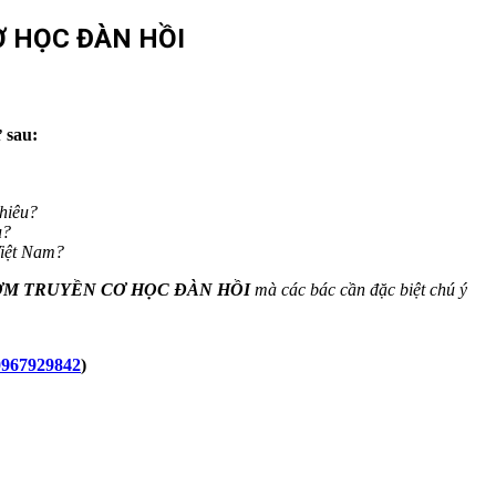
 HỌC ĐÀN HỒI
 sau:
nhiêu?
u?
Việt Nam?
M TRUYỀN CƠ HỌC ĐÀN HỒI
mà các bác cần đặc biệt chú ý
967929842
)