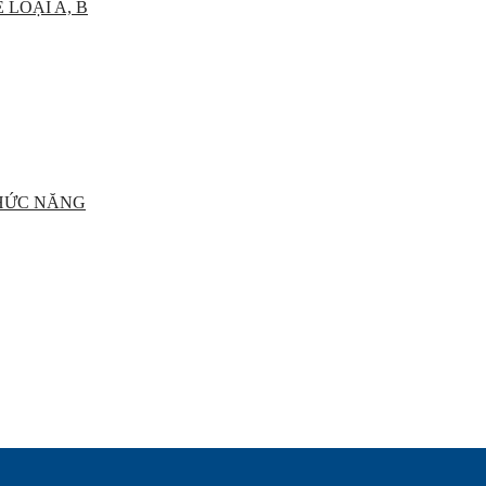
 LOẠI A, B
CHỨC NĂNG