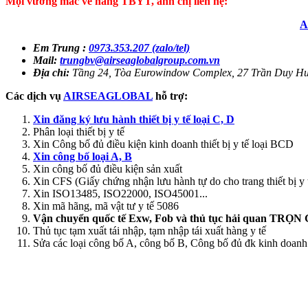
Mọi vướng mắc về hàng TBYT, anh chị liên hệ:
A
Em Trung :
0973.353.207 (zalo/tel)
Mail:
trungbv@airseaglobalgroup.com.vn
Địa chỉ:
Tầng 24, Tòa Eurowindow Complex, 27 Trần Duy Hư
Các dịch vụ
AIRSEAGLOBAL
hỗ trợ:
Xin đăng ký lưu hành thiết bị y tế loại C, D
Phân loại thiết bị y tế
Xin Công bố đủ điều kiện kinh doanh thiết bị y tế loại BCD
Xin công bố loại A, B
Xin công bố đủ điều kiện sản xuất
Xin CFS (Giấy chứng nhận lưu hành tự do cho trang thiết bị y 
Xin ISO13485, ISO22000, ISO45001...
Xin mã hãng, mã vật tư y tế 5086
Vận chuyển quốc tế Exw, Fob và thủ tục hải quan TRỌN
Thủ tục tạm xuất tái nhập, tạm nhập tái xuất hàng y tế
Sửa các loại công bố A, công bố B, Công bố đủ đk kinh doan