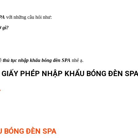
SPA
với những câu hỏi như:
ờ gì?
về
thủ tục nhập khẩu bóng đèn SPA
nhé ạ.
 GIẤY PHÉP NHẬP KHẨU BÓNG ĐÈN SP
A
ẨU BÓNG ĐÈN SPA