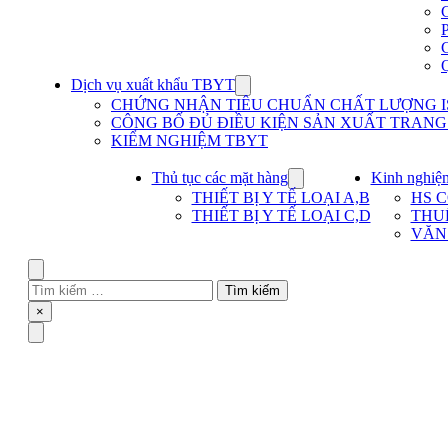
Dịch vụ xuất khẩu TBYT
Show
submenu
CHỨNG NHẬN TIÊU CHUẨN CHẤT LƯỢNG IS
for
CÔNG BỐ ĐỦ ĐIỀU KIỆN SẢN XUẤT TRANG T
Dịch
KIỂM NGHIỆM TBYT
vụ
xuất
khẩu
Thủ tục các mặt hàng
Kinh nghiệ
Show
TBYT
submenu
THIẾT BỊ Y TẾ LOẠI A,B
HS 
for
THIẾT BỊ Y TẾ LOẠI C,D
THU
Thủ
VĂN
tục
các
mặt
Search
hàng
Tìm
kiếm
Close
×
cho:
Menu