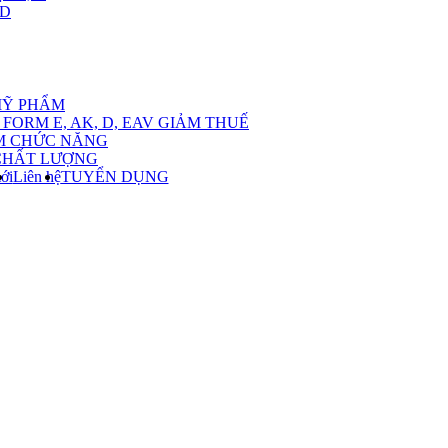
,D
nu
MỸ PHẨM
FORM E, AK, D, EAV GIẢM THUẾ
M CHỨC NĂNG
CHẤT LƯỢNG
ới
Liên hệ
TUYỂN DỤNG