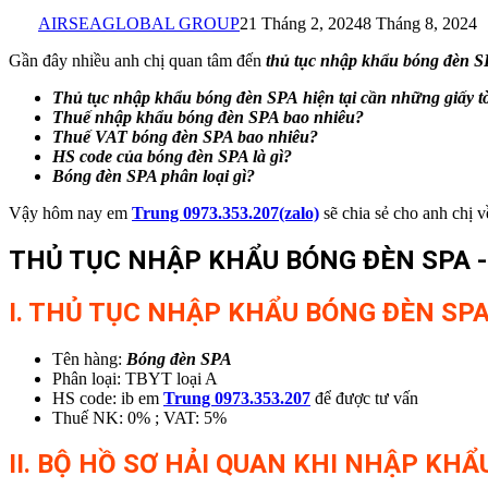
AIRSEAGLOBAL GROUP
21 Tháng 2, 2024
8 Tháng 8, 2024
Gần đây nhiều anh chị quan tâm đến
thủ tục nhập khẩu bóng đèn 
Thủ tục nhập khẩu bóng đèn SPA
hiện tại cần những giấy t
Thuế nhập khẩu bóng đèn SPA bao nhiêu?
Thuế VAT bóng đèn SPA bao nhiêu?
HS code của bóng đèn SPA là gì?
Bóng đèn SPA phân loại gì?
Vậy hôm nay em
Trung 0973.353.207(zalo)
sẽ chia sẻ cho anh chị 
THỦ TỤC NHẬP KHẨU BÓNG ĐÈN SPA -
I. THỦ TỤC NHẬP KHẨU BÓNG ĐÈN SP
Tên hàng:
Bóng đèn SPA
Phân loại: TBYT loại A
HS code: ib em
Trung 0973.353.207
để được tư vấn
Thuế NK: 0% ; VAT: 5%
II. BỘ HỒ SƠ HẢI QUAN KHI NHẬP KH