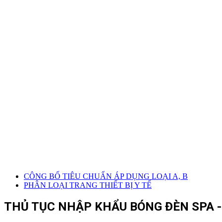
CÔNG BỐ TIÊU CHUẨN ÁP DỤNG LOẠI A, B
PHÂN LOẠI TRANG THIẾT BỊ Y TẾ
THỦ TỤC NHẬP KHẨU BÓNG ĐÈN SPA -