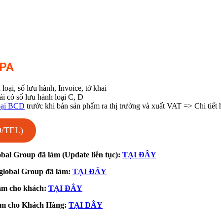
SPA
ại, số lưu hành, Invoice, tờ khai
i có số lưu hành loại C, D
oại BCD
trước khi bán sản phẩm ra thị trường và xuất VAT => Chi tiết 
/TEL)
al Group đã làm (Update liên tục):
TẠI ĐÂY
lobal Group đã làm:
TẠI ĐÂY
làm cho khách:
TẠI ĐÂY
làm cho Khách Hàng:
TẠI ĐÂY