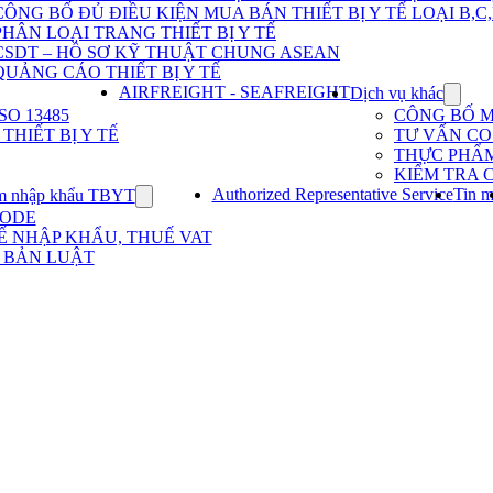
Dịch
CÔNG BỐ ĐỦ ĐIỀU KIỆN MUA BÁN THIẾT BỊ Y TẾ LOẠI B,C
vụ
PHÂN LOẠI TRANG THIẾT BỊ Y TẾ
nhập
khẩu
CSDT – HỒ SƠ KỸ THUẬT CHUNG ASEAN
TBYT
QUẢNG CÁO THIẾT BỊ Y TẾ
AIRFREIGHT - SEAFREIGHT
Dịch vụ khác
Show
subme
O 13485
CÔNG BỐ 
for
HIẾT BỊ Y TẾ
TƯ VẤN CO 
Dịch
THỰC PHẨ
vụ
KIỂM TRA 
khác
Authorized Representative Service
Tin m
m nhập khẩu TBYT
Show
submenu
CODE
for
Ế NHẬP KHẨU, THUẾ VAT
Kinh
 BẢN LUẬT
nghiệm
nhập
khẩu
TBYT