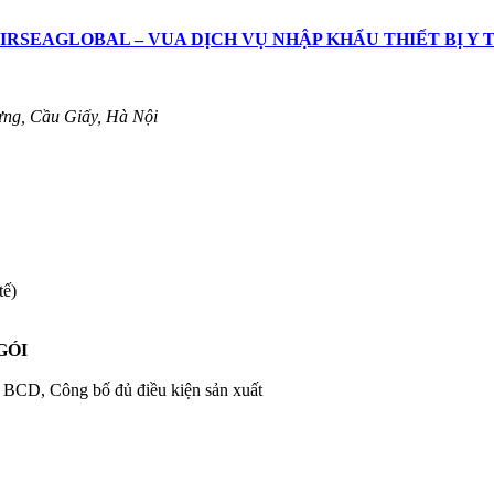
IRSEAGLOBAL – VUA DỊCH VỤ NHẬP KHẨU THIẾT BỊ Y 
ng, Cầu Giấy, Hà Nội
tế)
 GÓI
h BCD, Công bố đủ điều kiện sản xuất