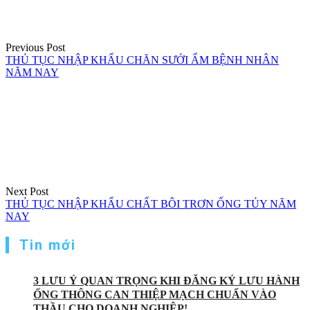
viết
Previous Post
THỦ TỤC NHẬP KHẨU CHĂN SƯỞI ẤM BỆNH NHÂN
NĂM NAY
Next Post
THỦ TỤC NHẬP KHẨU CHẤT BÔI TRƠN ỐNG TỦY NĂM
NAY
Tin mới
3 LƯU Ý QUAN TRỌNG KHI ĐĂNG KÝ LƯU HÀNH
ỐNG THÔNG CAN THIỆP MẠCH CHUẨN VÀO
THẦU CHO DOANH NGHIỆP!