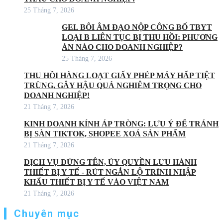
25 Tháng 7, 2026
GEL BÔI ÂM ĐẠO NỘP CÔNG BỐ TBYT
LOẠI B LIÊN TỤC BỊ THU HỒI: PHƯƠNG
ÁN NÀO CHO DOANH NGHIỆP?
25 Tháng 7, 2026
THU HỒI HÀNG LOẠT GIẤY PHÉP MÁY HẤP TIỆT
TRÙNG, GÂY HẬU QUẢ NGHIÊM TRỌNG CHO
DOANH NGHIỆP!
21 Tháng 7, 2026
KINH DOANH KÍNH ÁP TRÒNG: LƯU Ý ĐỂ TRÁNH
BỊ SÀN TIKTOK, SHOPEE XOÁ SẢN PHẨM
21 Tháng 7, 2026
DỊCH VỤ ĐỨNG TÊN, ỦY QUYỀN LƯU HÀNH
THIẾT BỊ Y TẾ - RÚT NGẮN LỘ TRÌNH NHẬP
KHẨU THIẾT BỊ Y TẾ VÀO VIỆT NAM
21 Tháng 7, 2026
Chuyên mục