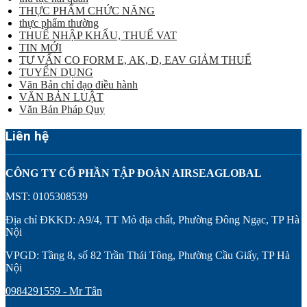
THỰC PHẨM CHỨC NĂNG
thực phẩm thường
THUẾ NHẬP KHẨU, THUẾ VAT
TIN MỚI
TƯ VẤN CO FORM E, AK, D, EAV GIẢM THUẾ
TUYỂN DỤNG
Văn Bản chỉ đạo điều hành
VĂN BẢN LUẬT
Văn Bản Pháp Quy
Liên hệ
CÔNG TY CỔ PHẦN TẬP ĐOÀN AIRSEAGLOBAL
MST: 0105308539
Địa chỉ ĐKKD: A9/4, TT Mỏ địa chất, Phường Đông Ngạc, TP Hà
Nội
VPGD: Tầng 8, số 82 Trần Thái Tông, Phường Cầu Giấy, TP Hà
Nội
0984291559 - Mr Tân