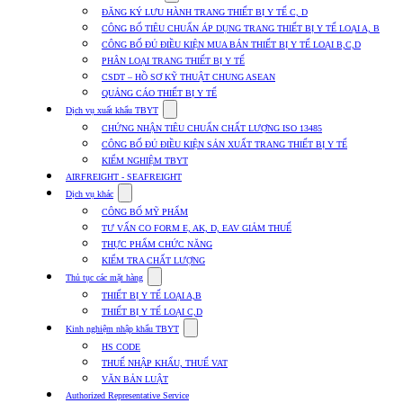
submenu
ĐĂNG KÝ LƯU HÀNH TRANG THIẾT BỊ Y TẾ C, D
for
CÔNG BỐ TIÊU CHUẨN ÁP DỤNG TRANG THIẾT BỊ Y TẾ LOẠI A, B
Dịch
CÔNG BỐ ĐỦ ĐIỀU KIỆN MUA BÁN THIẾT BỊ Y TẾ LOẠI B,C,D
vụ
nhập
PHÂN LOẠI TRANG THIẾT BỊ Y TẾ
khẩu
CSDT – HỒ SƠ KỸ THUẬT CHUNG ASEAN
TBYT
QUẢNG CÁO THIẾT BỊ Y TẾ
Show
Dịch vụ xuất khẩu TBYT
submenu
CHỨNG NHẬN TIÊU CHUẨN CHẤT LƯỢNG ISO 13485
for
CÔNG BỐ ĐỦ ĐIỀU KIỆN SẢN XUẤT TRANG THIẾT BỊ Y TẾ
Dịch
KIỂM NGHIỆM TBYT
vụ
xuất
AIRFREIGHT - SEAFREIGHT
khẩu
Show
Dịch vụ khác
TBYT
submenu
CÔNG BỐ MỸ PHẨM
for
TƯ VẤN CO FORM E, AK, D, EAV GIẢM THUẾ
Dịch
THỰC PHẨM CHỨC NĂNG
vụ
khác
KIỂM TRA CHẤT LƯỢNG
Show
Thủ tục các mặt hàng
submenu
THIẾT BỊ Y TẾ LOẠI A,B
for
THIẾT BỊ Y TẾ LOẠI C,D
Thủ
Show
tục
Kinh nghiệm nhập khẩu TBYT
submenu
các
HS CODE
for
mặt
THUẾ NHẬP KHẨU, THUẾ VAT
Kinh
hàng
VĂN BẢN LUẬT
nghiệm
nhập
Authorized Representative Service