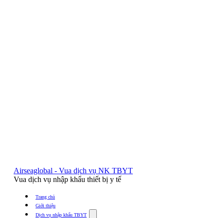
Airseaglobal - Vua dịch vụ NK TBYT
Vua dịch vụ nhập khẩu thiết bị y tế
Trang chủ
Giới thiệu
Show
Dịch vụ nhập khẩu TBYT