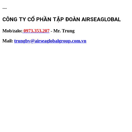
---
CÔNG TY CỔ PHẦN TẬP ĐOÀN AIRSEAGLOBAL
Mob/zalo:
0973.353.207
- Mr. Trung
Mail:
trungbv@airseaglobalgroup.com.vn