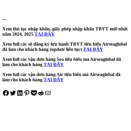
---
Xem thủ tục nhập khẩu, giấy phép nhập khẩu TBYT mới nhất
năm 2024, 2025
TẠI ĐÂY
Xem full các số đăng ký lưu hành TBYT tiêu biểu Airseaglobal
đã làm cho khách hàng (update liên tục)
TẠI ĐÂY
Xem full các vận đơn hàng Sea tiêu biểu mà Airseaglobal đã
làm cho khách hàng
TẠI ĐÂY
Xem full các vận đơn hàng Air tiêu biểu mà Airseaglobal đã
làm cho khách hàng
TẠI ĐÂY
Share on Facebook
Tweet on Twitter
Share on LinkedIn
Pin on Pinterest
Save to pocket
Share on Reddit
Share via Email
Điều
hướng
bài