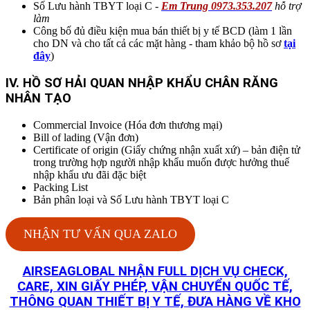
Số Lưu hành TBYT loại C -
Em Trung 0973.353.207
hỗ trợ
làm
Công bố đủ điều kiện mua bán thiết bị y tế BCD (làm 1 lần
cho DN và cho tất cả các mặt hàng - tham khảo bộ hồ sơ
tại
đây
)
IV. HỒ SƠ HẢI QUAN NHẬP KHẨU CHÂN RĂNG
NHÂN TẠO
Commercial Invoice (Hóa đơn thương mại)
Bill of lading (Vận đơn)
Certificate of origin (Giấy chứng nhận xuất xứ) – bản điện tử
trong trường hợp người nhập khẩu muốn được hưởng thuế
nhập khẩu ưu đãi đặc biệt
Packing List
Bản phân loại và Số Lưu hành TBYT loại C
NHẬN TƯ VẤN QUA ZALO
AIRSEAGLOBAL NHẬN FULL DỊCH VỤ CHECK,
CARE, XIN GIẤY PHÉP, VẬN CHUYỂN QUỐC TẾ,
THÔNG QUAN THIẾT BỊ Y TẾ, ĐƯA HÀNG VỀ KHO