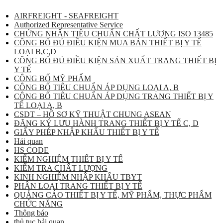
AIRFREIGHT - SEAFREIGHT
Authorized Representative Service
CHỨNG NHẬN TIÊU CHUẨN CHẤT LƯỢNG ISO 13485
CÔNG BỐ ĐỦ ĐIỀU KIỆN MUA BÁN THIẾT BỊ Y TẾ
LOẠI B,C,D
CÔNG BỐ ĐỦ ĐIỀU KIỆN SẢN XUẤT TRANG THIẾT BỊ
Y TẾ
CÔNG BỐ MỸ PHẨM
CÔNG BỐ TIÊU CHUẨN ÁP DỤNG LOẠI A, B
CÔNG BỐ TIÊU CHUẨN ÁP DỤNG TRANG THIẾT BỊ Y
TẾ LOẠI A, B
CSDT – HỒ SƠ KỸ THUẬT CHUNG ASEAN
ĐĂNG KÝ LƯU HÀNH TRANG THIẾT BỊ Y TẾ C, D
GIẤY PHÉP NHẬP KHẨU THIẾT BỊ Y TẾ
Hải quan
HS CODE
KIỂM NGHIỆM THIẾT BỊ Y TẾ
KIỂM TRA CHẤT LƯỢNG
KINH NGHIỆM NHẬP KHẨU TBYT
PHÂN LOẠI TRANG THIẾT BỊ Y TẾ
QUẢNG CÁO THIẾT BỊ Y TẾ, MỸ PHẨM, THỰC PHẨM
CHỨC NĂNG
Thông báo
thủ tục hải quan