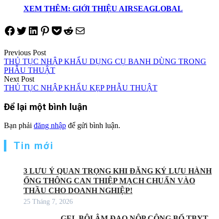
XEM THÊM: GIỚI THIỆU AIRSEAGLOBAL
Share on Facebook
Tweet on Twitter
Share on LinkedIn
Pin on Pinterest
Save to pocket
Share on Reddit
Share via Email
Điều
Previous Post
THỦ TỤC NHẬP KHẨU DỤNG CỤ BANH DÙNG TRONG
hướng
PHẪU THUẬT
Next Post
bài
THỦ TỤC NHẬP KHẨU KẸP PHẪU THUẬT
viết
Để lại một bình luận
Bạn phải
đăng nhập
để gửi bình luận.
Tin mới
3 LƯU Ý QUAN TRỌNG KHI ĐĂNG KÝ LƯU HÀNH
ỐNG THÔNG CAN THIỆP MẠCH CHUẨN VÀO
THẦU CHO DOANH NGHIỆP!
25 Tháng 7, 2026
GEL BÔI ÂM ĐẠO NỘP CÔNG BỐ TBYT