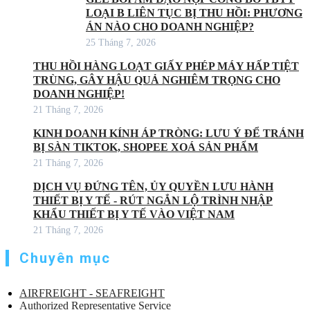
LOẠI B LIÊN TỤC BỊ THU HỒI: PHƯƠNG
ÁN NÀO CHO DOANH NGHIỆP?
25 Tháng 7, 2026
THU HỒI HÀNG LOẠT GIẤY PHÉP MÁY HẤP TIỆT
TRÙNG, GÂY HẬU QUẢ NGHIÊM TRỌNG CHO
DOANH NGHIỆP!
21 Tháng 7, 2026
KINH DOANH KÍNH ÁP TRÒNG: LƯU Ý ĐỂ TRÁNH
BỊ SÀN TIKTOK, SHOPEE XOÁ SẢN PHẨM
21 Tháng 7, 2026
DỊCH VỤ ĐỨNG TÊN, ỦY QUYỀN LƯU HÀNH
THIẾT BỊ Y TẾ - RÚT NGẮN LỘ TRÌNH NHẬP
KHẨU THIẾT BỊ Y TẾ VÀO VIỆT NAM
21 Tháng 7, 2026
Chuyên mục
AIRFREIGHT - SEAFREIGHT
Authorized Representative Service