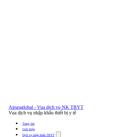
Airseaglobal - Vua dịch vụ NK TBYT
Vua dịch vụ nhập khẩu thiết bị y tế
Trang chủ
Giới thiệu
Show
Dịch vụ nhập khẩu TBYT