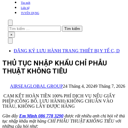
khẩu
Tin mới
TBYT
Liên hệ
TUYỂN DỤNG
Search
Tìm
kiếm
Close
×
cho:
Menu
ĐĂNG KÝ LƯU HÀNH TRANG THIẾT BỊ Y TẾ C, D
THỦ TỤC NHẬP KHẨU CHỈ PHẪU
THUẬT KHÔNG TIÊU
AIRSEAGLOBAL GROUP
24 Tháng 4, 2024
9 Tháng 7, 2026
CAM KẾT HOÀN TIỀN 100% PHÍ DỊCH VỤ NẾU GIẤY
PHÉP (CÔNG BỐ, LƯU HÀNH) KHÔNG CHUẨN VÀO
THẦU, KHÔNG LẤY ĐƯỢC HÀNG
Gần đây
Em Minh 086 778 3290
được rất nhiều anh chị hỏi về thủ
tục nhập khẩu mặt hàng CHỈ PHẪU THUẬT KHÔNG TIÊU với
những câu hỏi như: