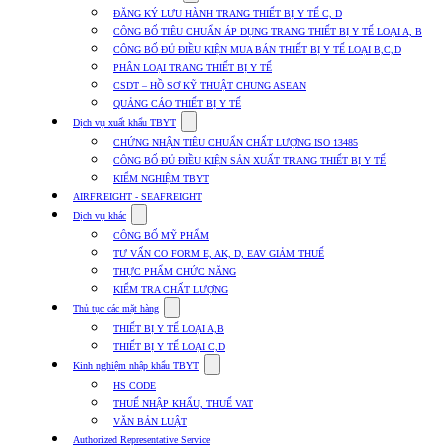
submenu
ĐĂNG KÝ LƯU HÀNH TRANG THIẾT BỊ Y TẾ C, D
for
CÔNG BỐ TIÊU CHUẨN ÁP DỤNG TRANG THIẾT BỊ Y TẾ LOẠI A, B
Dịch
CÔNG BỐ ĐỦ ĐIỀU KIỆN MUA BÁN THIẾT BỊ Y TẾ LOẠI B,C,D
vụ
nhập
PHÂN LOẠI TRANG THIẾT BỊ Y TẾ
khẩu
CSDT – HỒ SƠ KỸ THUẬT CHUNG ASEAN
TBYT
QUẢNG CÁO THIẾT BỊ Y TẾ
Show
Dịch vụ xuất khẩu TBYT
submenu
CHỨNG NHẬN TIÊU CHUẨN CHẤT LƯỢNG ISO 13485
for
CÔNG BỐ ĐỦ ĐIỀU KIỆN SẢN XUẤT TRANG THIẾT BỊ Y TẾ
Dịch
KIỂM NGHIỆM TBYT
vụ
xuất
AIRFREIGHT - SEAFREIGHT
khẩu
Show
Dịch vụ khác
TBYT
submenu
CÔNG BỐ MỸ PHẨM
for
TƯ VẤN CO FORM E, AK, D, EAV GIẢM THUẾ
Dịch
THỰC PHẨM CHỨC NĂNG
vụ
khác
KIỂM TRA CHẤT LƯỢNG
Show
Thủ tục các mặt hàng
submenu
THIẾT BỊ Y TẾ LOẠI A,B
for
THIẾT BỊ Y TẾ LOẠI C,D
Thủ
Show
tục
Kinh nghiệm nhập khẩu TBYT
submenu
các
HS CODE
for
mặt
THUẾ NHẬP KHẨU, THUẾ VAT
Kinh
hàng
VĂN BẢN LUẬT
nghiệm
nhập
Authorized Representative Service