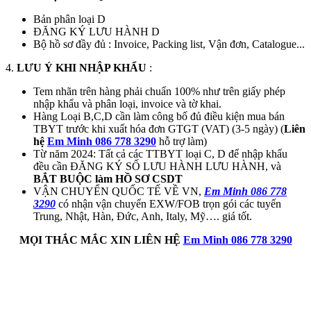
Bản phân loại D
ĐĂNG KÝ LƯU HÀNH D
Bộ hồ sơ đầy đủ : Invoice, Packing list, Vận đơn, Catalogue...
4.
LƯU Ý KHI NHẬP KHẨU
:
Tem nhãn trên hàng phải chuẩn 100% như trên giấy phép
nhập khẩu và phân loại, invoice và tờ khai.
Hàng Loại B,C,D cần làm công bố đủ điều kiện mua bán
TBYT trước khi xuất hóa đơn GTGT (VAT) (3-5 ngày) (
Liên
hệ
Em Minh 086 778 3290
hỗ trợ làm)
Từ năm 2024: Tất cả các TTBYT loại C, D để nhập khẩu
đều cần ĐĂNG KÝ SỐ LƯU HÀNH LƯU HÀNH, và
BẮT BUỘC làm HỒ SƠ CSDT
VẬN CHUYỂN QUỐC TẾ VỀ VN,
Em Minh 086 778
3290
có nhận vận chuyển EXW/FOB trọn gói các tuyến
Trung, Nhật, Hàn, Đức, Anh, Italy, Mỹ…. giá tốt.
MỌI THẮC MẮC XIN LIÊN HỆ
Em Minh 086 778 3290