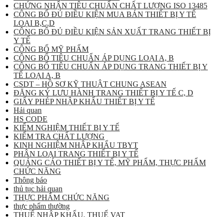
CHỨNG NHẬN TIÊU CHUẨN CHẤT LƯỢNG ISO 13485
CÔNG BỐ ĐỦ ĐIỀU KIỆN MUA BÁN THIẾT BỊ Y TẾ
LOẠI B,C,D
CÔNG BỐ ĐỦ ĐIỀU KIỆN SẢN XUẤT TRANG THIẾT BỊ
Y TẾ
CÔNG BỐ MỸ PHẨM
CÔNG BỐ TIÊU CHUẨN ÁP DỤNG LOẠI A, B
CÔNG BỐ TIÊU CHUẨN ÁP DỤNG TRANG THIẾT BỊ Y
TẾ LOẠI A, B
CSDT – HỒ SƠ KỸ THUẬT CHUNG ASEAN
ĐĂNG KÝ LƯU HÀNH TRANG THIẾT BỊ Y TẾ C, D
GIẤY PHÉP NHẬP KHẨU THIẾT BỊ Y TẾ
Hải quan
HS CODE
KIỂM NGHIỆM THIẾT BỊ Y TẾ
KIỂM TRA CHẤT LƯỢNG
KINH NGHIỆM NHẬP KHẨU TBYT
PHÂN LOẠI TRANG THIẾT BỊ Y TẾ
QUẢNG CÁO THIẾT BỊ Y TẾ, MỸ PHẨM, THỰC PHẨM
CHỨC NĂNG
Thông báo
thủ tục hải quan
THỰC PHẨM CHỨC NĂNG
thực phẩm thường
THUẾ NHẬP KHẨU, THUẾ VAT