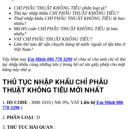
CHỈ PHẪU THUẬT KHÔNG
TIÊU
phân loại gì?
Thủ tục nhập khẩu CHỈ PHẪU THUẬT KHÔNG
TIÊU?
Thuế nhập khẩu CHỈ PHẪU THUẬT KHÔNG
TIÊU
là bao
nhiêu?
Mã HS code CHỈ PHẪU THUẬT KHÔNG
TIÊU
là bao
nhiêu?
VAT CHỈ PHẪU THUẬT KHÔNG TIÊU?
Làm thế nào để vận chuyển hàng từ nước ngoài về tận kho ở
Việt Nam?
Vậy hôm nay
Em Minh 086 778 3290
sẽ chia sẻ cho anh chị về thủ
tục nhập khẩu cùng những lưu ý trong hồ sơ xin giấy phép cho mặt
hàng này nhé ạ.
THỦ TỤC NHẬP KHẨU CHỈ PHẪU
THUẬT KHÔNG TIÊU MỚI NHẤT
1.
HS CODE
: 3006 1010 ( NK 0%, VAT
Liên hệ
Em Minh 086
778 3290
)
2.
PHÂN LOẠI
: D
3.
THỦ TỤC HẢI QUAN
: