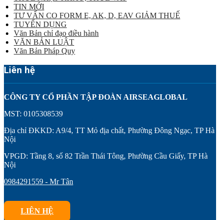
TIN MỚI
TƯ VẤN CO FORM E, AK, D, EAV GIẢM THUẾ
TUYỂN DỤNG
Văn Bản chỉ đạo điều hành
VĂN BẢN LUẬT
Văn Bản Pháp Quy
Liên hệ
CÔNG TY CỔ PHẦN TẬP ĐOÀN AIRSEAGLOBAL
MST: 0105308539
Địa chỉ ĐKKD: A9/4, TT Mỏ địa chất, Phường Đông Ngạc, TP Hà
Nội
VPGD: Tầng 8, số 82 Trần Thái Tông, Phường Cầu Giấy, TP Hà
Nội
0984291559 - Mr Tân
LIÊN HỆ