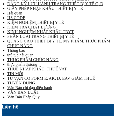
ĐĂNG KÝ LƯU HÀNH TRANG THIẾT BỊ Y TẾ C, D
GIẤY PHÉP NHẬP KHẨU THIẾT BỊ Y TẾ
Hải quan
HS CODE
KIỂM NGHIỆM THIẾT BỊ Y TẾ
KIỂM TRA CHẤT LƯỢNG
KINH NGHIỆM NHẬP KHẨU TBYT
PHÂN LOẠI TRANG THIẾT BỊ Y TẾ
QUẢNG CÁO THIẾT BỊ Y TẾ, MỸ PHẨM, THỰC PHẨM
CHỨC NĂNG
Thông báo
thủ tục hải quan
THỰC PHẨM CHỨC NĂNG
thực phẩm thường
THUẾ NHẬP KHẨU, THUẾ VAT
TIN MỚI
TƯ VẤN CO FORM E, AK, D, EAV GIẢM THUẾ
TUYỂN DỤNG
Văn Bản chỉ đạo điều hành
VĂN BẢN LUẬT
Văn Bản Pháp Quy
Liên hệ