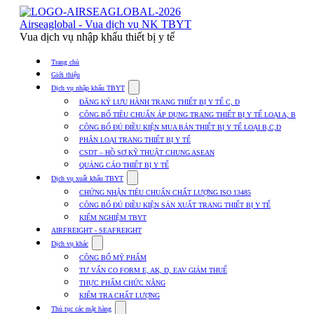
Skip
to
Airseaglobal - Vua dịch vụ NK TBYT
content
Vua dịch vụ nhập khẩu thiết bị y tế
Trang chủ
Giới thiệu
Show
Dịch vụ nhập khẩu TBYT
submenu
ĐĂNG KÝ LƯU HÀNH TRANG THIẾT BỊ Y TẾ C, D
for
CÔNG BỐ TIÊU CHUẨN ÁP DỤNG TRANG THIẾT BỊ Y TẾ LOẠI A, B
Dịch
CÔNG BỐ ĐỦ ĐIỀU KIỆN MUA BÁN THIẾT BỊ Y TẾ LOẠI B,C,D
vụ
nhập
PHÂN LOẠI TRANG THIẾT BỊ Y TẾ
khẩu
CSDT – HỒ SƠ KỸ THUẬT CHUNG ASEAN
TBYT
QUẢNG CÁO THIẾT BỊ Y TẾ
Show
Dịch vụ xuất khẩu TBYT
submenu
CHỨNG NHẬN TIÊU CHUẨN CHẤT LƯỢNG ISO 13485
for
CÔNG BỐ ĐỦ ĐIỀU KIỆN SẢN XUẤT TRANG THIẾT BỊ Y TẾ
Dịch
KIỂM NGHIỆM TBYT
vụ
xuất
AIRFREIGHT - SEAFREIGHT
khẩu
Show
Dịch vụ khác
TBYT
submenu
CÔNG BỐ MỸ PHẨM
for
TƯ VẤN CO FORM E, AK, D, EAV GIẢM THUẾ
Dịch
THỰC PHẨM CHỨC NĂNG
vụ
khác
KIỂM TRA CHẤT LƯỢNG
Show
Thủ tục các mặt hàng