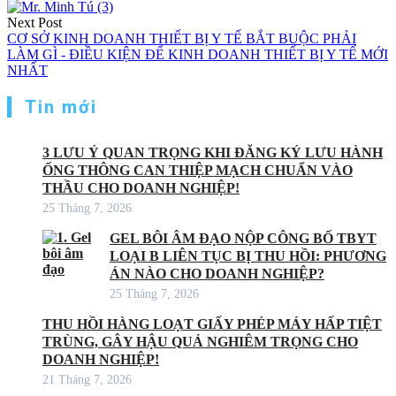
viết
Next Post
CƠ SỞ KINH DOANH THIẾT BỊ Y TẾ BẮT BUỘC PHẢI
LÀM GÌ - ĐIỀU KIỆN ĐỂ KINH DOANH THIẾT BỊ Y TẾ MỚI
NHẤT
Tin mới
3 LƯU Ý QUAN TRỌNG KHI ĐĂNG KÝ LƯU HÀNH
ỐNG THÔNG CAN THIỆP MẠCH CHUẨN VÀO
THẦU CHO DOANH NGHIỆP!
25 Tháng 7, 2026
GEL BÔI ÂM ĐẠO NỘP CÔNG BỐ TBYT
LOẠI B LIÊN TỤC BỊ THU HỒI: PHƯƠNG
ÁN NÀO CHO DOANH NGHIỆP?
25 Tháng 7, 2026
THU HỒI HÀNG LOẠT GIẤY PHÉP MÁY HẤP TIỆT
TRÙNG, GÂY HẬU QUẢ NGHIÊM TRỌNG CHO
DOANH NGHIỆP!
21 Tháng 7, 2026