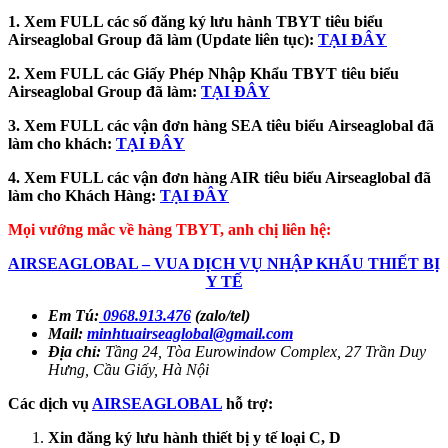
1. Xem FULL các số đăng ký lưu hành TBYT tiêu biểu
Airseaglobal Group đã làm (Update liên tục):
TẠI ĐÂY
2. Xem FULL các Giấy Phép Nhập Khẩu TBYT tiêu biểu
Airseaglobal Group đã làm:
TẠI ĐÂY
3. Xem FULL các vận đơn hàng SEA tiêu biểu
Airseaglobal đã
làm cho khách:
TẠI ĐÂY
4. Xem FULL các vận đơn hàng AIR tiêu biểu Airseaglobal đã
làm cho Khách Hàng:
TẠI ĐÂY
Mọi vướng mắc về hàng TBYT, anh chị liên hệ:
AIRSEAGLOBAL – VUA DỊCH VỤ NHẬP KHẨU THIẾT BỊ
Y TẾ
Em Tú:
0968.913.476
(zalo/tel)
Mail:
minhtuairseaglobal@gmail.com
Địa chỉ:
Tầng 24, Tòa Eurowindow Complex, 27 Trần Duy
Hưng, Cầu Giấy, Hà Nội
Các dịch vụ
AIRSEAGLOBAL
hỗ trợ:
Xin đăng ký lưu hành thiết bị y tế loại C, D