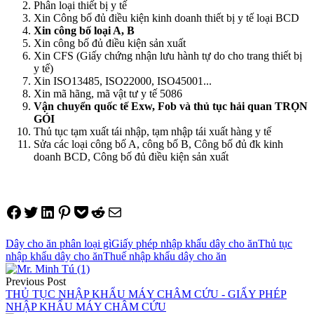
Phân loại thiết bị y tế
Xin Công bố đủ điều kiện kinh doanh thiết bị y tế loại BCD
Xin công bố loại A, B
Xin công bố đủ điều kiện sản xuất
Xin CFS (Giấy chứng nhận lưu hành tự do cho trang thiết bị
y tế)
Xin ISO13485, ISO22000, ISO45001...
Xin mã hãng, mã vật tư y tế 5086
Vận chuyển quốc tế Exw, Fob và thủ tục hải quan TRỌN
GÓI
Thủ tục tạm xuất tái nhập, tạm nhập tái xuất hàng y tế
Sửa các loại công bố A, công bố B, Công bố đủ đk kinh
doanh BCD, Công bố đủ điều kiện sản xuất
Share on Facebook
Tweet on Twitter
Share on LinkedIn
Pin on Pinterest
Save to pocket
Share on Reddit
Share via Email
Dây cho ăn phân loại gì
Giấy phép nhập khẩu dây cho ăn
Thủ tục
nhập khẩu dây cho ăn
Thuế nhập khẩu dây cho ăn
Điều
Previous Post
hướng
THỦ TỤC NHẬP KHẨU MÁY CHÂM CỨU - GIẤY PHÉP
NHẬP KHẨU MÁY CHÂM CỨU
bài