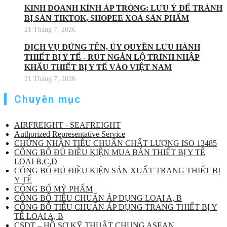
KINH DOANH KÍNH ÁP TRÒNG: LƯU Ý ĐỂ TRÁNH
BỊ SÀN TIKTOK, SHOPEE XOÁ SẢN PHẨM
21 Tháng 7, 2026
DỊCH VỤ ĐỨNG TÊN, ỦY QUYỀN LƯU HÀNH
THIẾT BỊ Y TẾ - RÚT NGẮN LỘ TRÌNH NHẬP
KHẨU THIẾT BỊ Y TẾ VÀO VIỆT NAM
21 Tháng 7, 2026
Chuyên mục
AIRFREIGHT - SEAFREIGHT
Authorized Representative Service
CHỨNG NHẬN TIÊU CHUẨN CHẤT LƯỢNG ISO 13485
CÔNG BỐ ĐỦ ĐIỀU KIỆN MUA BÁN THIẾT BỊ Y TẾ
LOẠI B,C,D
CÔNG BỐ ĐỦ ĐIỀU KIỆN SẢN XUẤT TRANG THIẾT BỊ
Y TẾ
CÔNG BỐ MỸ PHẨM
CÔNG BỐ TIÊU CHUẨN ÁP DỤNG LOẠI A, B
CÔNG BỐ TIÊU CHUẨN ÁP DỤNG TRANG THIẾT BỊ Y
TẾ LOẠI A, B
CSDT – HỒ SƠ KỸ THUẬT CHUNG ASEAN