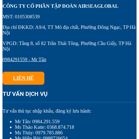
CÔNG TY CỔ PHẦN TẬP ĐOÀN AIRSEAGLOBAL
MST: 0105308539
Địa chỉ ĐKKD: A9/4, TT Mỏ địa chất, Phường Đông Ngạc, TP Hà
Nội
VPGD: Tầng 8, số 82 Trần Thái Tông, Phường Cầu Giấy, TP Hà
Nội
0984291559 - Mr Tân
LIÊN HỆ
TƯ VẤN DỊCH VỤ
Tư vấn thủ tục nhập khẩu, đăng ký lưu hành:
Mr Tân: 0984.291.559
Ms Thảo Katie: 0368.874.718
Ms Thúy: 0979.785.886
Ms Hiền Bùi: 0988726654