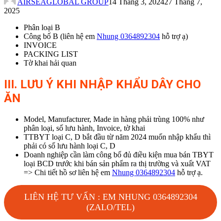
AIRSEAGLOBAL GROUP
14 Tháng 3, 2024
27 Tháng 7,
2025
Phân loại B
Công bố B (liên hệ em
Nhung 0364892304
hỗ trợ ạ)
INVOICE
PACKING LIST
Tờ khai hải quan
III. LƯU Ý KHI NHẬP KHẨU DÂY CHO
ĂN
Model, Manufacturer, Made in hàng phải trùng 100% như
phân loại, số lưu hành, Invoice, tờ khai
TTBYT loại C, D bắt đầu từ năm 2024 muốn nhập khẩu thì
phải có số lưu hành loại C, D
Doanh nghiệp cần làm công bố đủ điều kiện mua bán TBYT
loại BCD trước khi bán sản phẩm ra thị trường và xuất VAT
=> Chi tiết hồ sơ liên hệ em
Nhung 0364892304
hỗ trợ ạ.
LIÊN HỆ TƯ VẤN : EM NHUNG 0364892304
(ZALO/TEL)