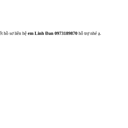
t hồ sơ liên hệ
em Linh Đan 0973189870
hỗ trợ nhé ạ.