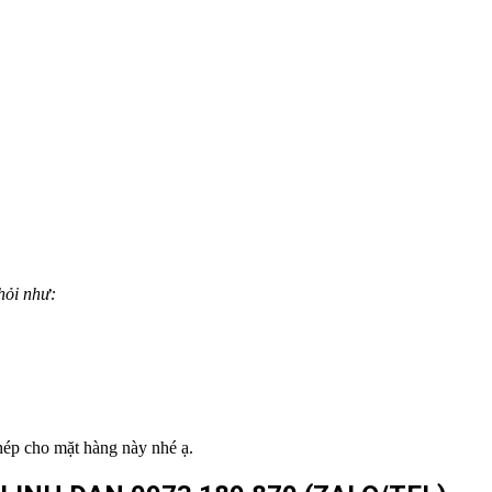
hỏi như:
hép cho mặt hàng này nhé ạ.