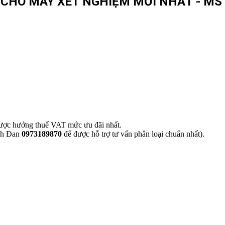
CHO MÁY XÉT NGHIỆM MỚI NHẤT - MS 
ược hưởng thuế VAT mức ưu đãi nhất.
inh Đan
0973189870
để được hỗ trợ tư vấn phân loại chuẩn nhất).