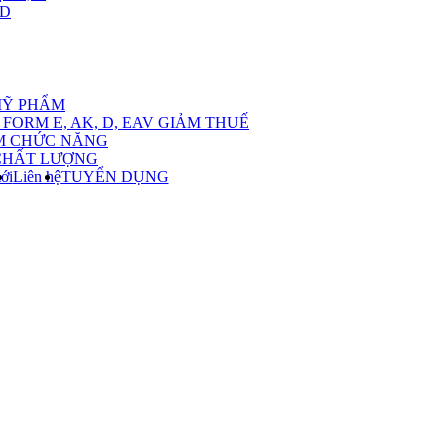
,D
nu
MỸ PHẨM
FORM E, AK, D, EAV GIẢM THUẾ
M CHỨC NĂNG
CHẤT LƯỢNG
ới
Liên hệ
TUYỂN DỤNG