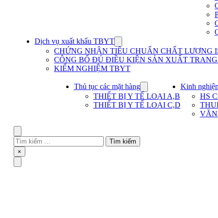
Dịch vụ xuất khẩu TBYT
Show
submenu
CHỨNG NHẬN TIÊU CHUẨN CHẤT LƯỢNG IS
for
CÔNG BỐ ĐỦ ĐIỀU KIỆN SẢN XUẤT TRANG T
Dịch
KIỂM NGHIỆM TBYT
vụ
xuất
khẩu
Thủ tục các mặt hàng
Kinh nghiệ
Show
TBYT
submenu
THIẾT BỊ Y TẾ LOẠI A,B
HS 
for
THIẾT BỊ Y TẾ LOẠI C,D
THU
Thủ
VĂN
tục
các
mặt
Search
hàng
Tìm
kiếm
Close
×
cho:
Menu