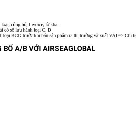
oại, công bố, Invoice, tờ khai
 có số lưu hành loại C, D
oại BCD trước khi bán sản phẩm ra thị trường và xuất VAT=> Chi tiế
 BỐ A/B VỚI AIRSEAGLOBAL