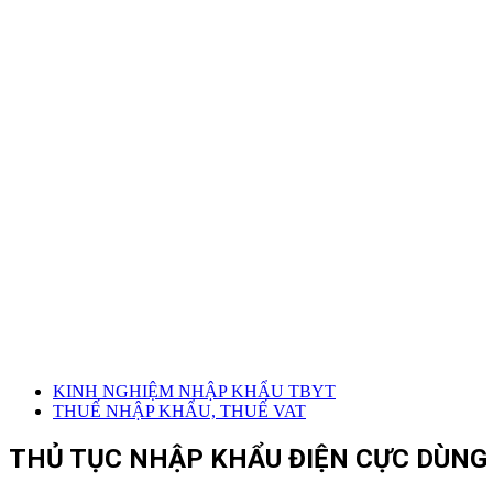
KINH NGHIỆM NHẬP KHẨU TBYT
THUẾ NHẬP KHẨU, THUẾ VAT
THỦ TỤC NHẬP KHẨU ĐIỆN CỰC DÙNG 