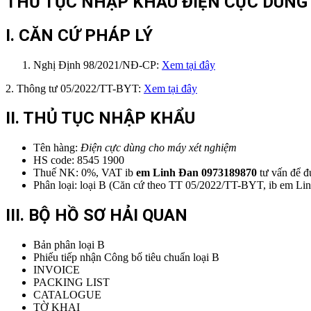
THỦ TỤC NHẬP KHẨU ĐIỆN CỰC DÙNG 
I. CĂN CỨ PHÁP LÝ
Nghị Định 98/2021/NĐ-CP:
Xem tại đây
2. Thông tư 05/2022/TT-BYT:
Xem tại đây
II. THỦ TỤC NHẬP KHẨU
Tên hàng:
Điện cực dùng cho máy xét nghiệm
HS code: 8545 1900
Thuế NK: 0%, VAT ib
em
Linh Đan 0973189870
tư vấn để đ
Phân loại: loại B (Căn cứ theo TT 05/2022/TT-BYT, ib em L
III. BỘ HỒ SƠ HẢI QUAN
Bản phân loại B
Phiếu tiếp nhận Công bố tiêu chuẩn loại B
INVOICE
PACKING LIST
CATALOGUE
TỜ KHAI