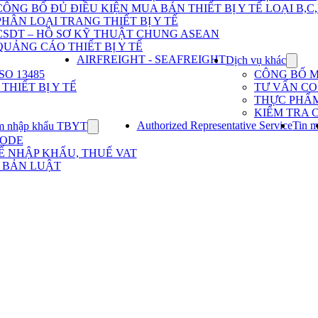
Dịch
CÔNG BỐ ĐỦ ĐIỀU KIỆN MUA BÁN THIẾT BỊ Y TẾ LOẠI B,C
vụ
PHÂN LOẠI TRANG THIẾT BỊ Y TẾ
nhập
khẩu
CSDT – HỒ SƠ KỸ THUẬT CHUNG ASEAN
TBYT
QUẢNG CÁO THIẾT BỊ Y TẾ
AIRFREIGHT - SEAFREIGHT
Dịch vụ khác
Show
subme
O 13485
CÔNG BỐ 
for
HIẾT BỊ Y TẾ
TƯ VẤN CO 
Dịch
THỰC PHẨ
vụ
KIỂM TRA 
khác
Authorized Representative Service
Tin m
m nhập khẩu TBYT
Show
submenu
CODE
for
Ế NHẬP KHẨU, THUẾ VAT
Kinh
 BẢN LUẬT
nghiệm
nhập
khẩu
TBYT