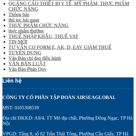
QUẢNG CÁO THIẾT BỊ Y TẾ, MỸ PHẨM, THỰC PHẨM
CHỨC NĂNG
Thông báo
thủ tục hải quan
THỰC PHẨM CHỨC NĂNG
thực phẩm thường
THUẾ NHẬP KHẨU, THUẾ VAT
TIN MỚI
TƯ VẤN CO FORM E, AK, D, EAV GIẢM THUẾ
TUYỂN DỤNG
Văn Bản chỉ đạo điều hành
VĂN BẢN LUẬT
Văn Bản Pháp Quy
Liên hệ
CÔNG TY CỔ PHẦN TẬP ĐOÀN AIRSEAGLOBAL
MST: 0105308539
Địa chỉ ĐKKD: A9/4, TT Mỏ địa chất, Phường Đông Ngạc, TP Hà
Nội
VPGD: Tầng 8, số 82 Trần Thái Tông, Phường Cầu Giấy, TP Hà