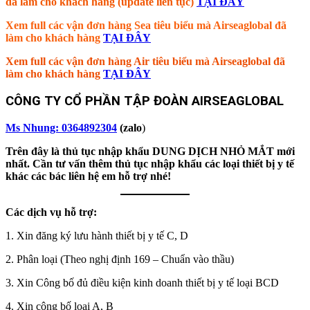
đã làm cho khách hàng (update liên tục)
TẠI ĐÂY
Xem full các vận đơn hàng Sea tiêu biểu mà Airseaglobal đã
làm cho khách hàng
TẠI ĐÂY
Xem full các vận đơn hàng Air tiêu biểu mà Airseaglobal đã
làm cho khách hàng
TẠI ĐÂY
CÔNG TY CỔ PHẦN TẬP ĐOÀN AIRSEAGLOBAL
Ms Nhung: 0364892304
(zalo
)
Trên đây là thủ tục nhập khẩu DUNG DỊCH NHỎ MẮT mới
nhất. Cần tư vấn thêm thủ tục nhập khẩu các loại thiết bị y tế
khác các bác liên hệ em hỗ trợ nhé!
Các dịch vụ hỗ trợ:
1. Xin đăng ký lưu hành thiết bị y tế C, D
2. Phân loại (Theo nghị định 169 – Chuẩn vào thầu)
3. Xin Công bố đủ điều kiện kinh doanh thiết bị y tế loại BCD
4. Xin công bố loại A, B