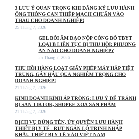
3 LƯU Ý QUAN TRỌNG KHI ĐĂNG KÝ LƯU HÀNH
ỐNG THÔNG CAN THIỆP MẠCH CHUẨN VÀO
THẦU CHO DOANH NGHIỆP!
25 Tháng 7, 2026
GEL BÔI ÂM ĐẠO NỘP CÔNG BỐ TBYT
LOẠI B LIÊN TỤC BỊ THU HỒI: PHƯƠNG
ÁN NÀO CHO DOANH NGHIỆP?
25 Tháng 7, 2026
THU HỒI HÀNG LOẠT GIẤY PHÉP MÁY HẤP TIỆT
TRÙNG, GÂY HẬU QUẢ NGHIÊM TRỌNG CHO
DOANH NGHIỆP!
21 Tháng 7, 2026
KINH DOANH KÍNH ÁP TRÒNG: LƯU Ý ĐỂ TRÁNH
BỊ SÀN TIKTOK, SHOPEE XOÁ SẢN PHẨM
21 Tháng 7, 2026
DỊCH VỤ ĐỨNG TÊN, ỦY QUYỀN LƯU HÀNH
THIẾT BỊ Y TẾ - RÚT NGẮN LỘ TRÌNH NHẬP
KHẨU THIẾT BỊ Y TẾ VÀO VIỆT NAM