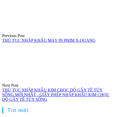
hướng
bài
viết
Previous Post
THỦ TỤC NHẬP KHẨU MÁY IN PHIM X-QUANG
Next Post
THỦ TỤC NHẬP KHẨU KIM CHỌC DÒ GÂY TÊ TỦY
SỐNG MỚI NHẤT - GIẤY PHÉP NHẬP KHẨU KIM CHỌC
DÒ GÂY TÊ TỦY SỐNG
Tin mới