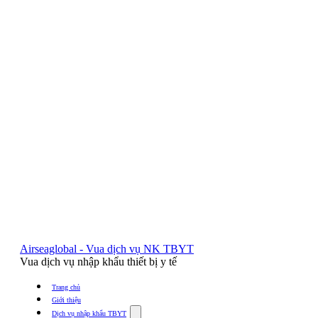
Airseaglobal - Vua dịch vụ NK TBYT
Vua dịch vụ nhập khẩu thiết bị y tế
Trang chủ
Giới thiệu
Show
Dịch vụ nhập khẩu TBYT