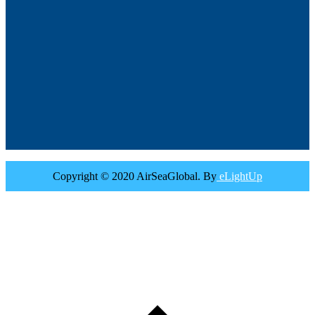
Copyright © 2020 AirSeaGlobal. By
eLightUp