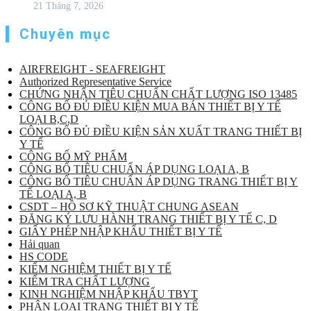
21 Tháng 7, 2026
Chuyên mục
AIRFREIGHT - SEAFREIGHT
Authorized Representative Service
CHỨNG NHẬN TIÊU CHUẨN CHẤT LƯỢNG ISO 13485
CÔNG BỐ ĐỦ ĐIỀU KIỆN MUA BÁN THIẾT BỊ Y TẾ
LOẠI B,C,D
CÔNG BỐ ĐỦ ĐIỀU KIỆN SẢN XUẤT TRANG THIẾT BỊ
Y TẾ
CÔNG BỐ MỸ PHẨM
CÔNG BỐ TIÊU CHUẨN ÁP DỤNG LOẠI A, B
CÔNG BỐ TIÊU CHUẨN ÁP DỤNG TRANG THIẾT BỊ Y
TẾ LOẠI A, B
CSDT – HỒ SƠ KỸ THUẬT CHUNG ASEAN
ĐĂNG KÝ LƯU HÀNH TRANG THIẾT BỊ Y TẾ C, D
GIẤY PHÉP NHẬP KHẨU THIẾT BỊ Y TẾ
Hải quan
HS CODE
KIỂM NGHIỆM THIẾT BỊ Y TẾ
KIỂM TRA CHẤT LƯỢNG
KINH NGHIỆM NHẬP KHẨU TBYT
PHÂN LOẠI TRANG THIẾT BỊ Y TẾ