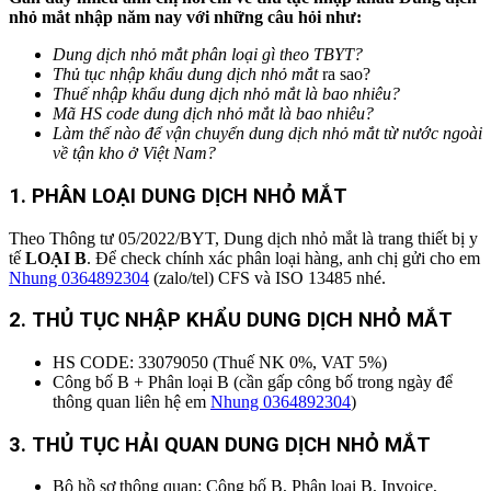
nhỏ mắt nhập năm nay với những câu hỏi như:
Dung dịch nhỏ mắt phân loại gì theo TBYT?
Thủ tục nhập khẩu dung dịch nhỏ mắt
ra sao?
Thuế nhập khẩu
dung dịch nhỏ mắt
là bao nhiêu?
Mã HS code
dung dịch nhỏ mắt
là bao nhiêu?
Làm thế nào để vận chuyển
dung dịch nhỏ mắt
từ nước ngoài
về tận kho ở Việt Nam?
1. PHÂN LOẠI
DUNG DỊCH NHỎ MẮT
Theo Thông tư 05/2022/BYT, Dung dịch nhỏ mắt là trang thiết bị y
tế
LOẠI B
. Để check chính xác phân loại hàng, anh chị gửi cho em
Nhung 0364892304
(zalo/tel) CFS và ISO 13485 nhé.
2. THỦ TỤC NHẬP KHẨU DUNG DỊCH NHỎ MẮT
HS CODE: 33079050 (Thuế NK 0%, VAT 5%)
Công bố B + Phân loại B (cần gấp công bố trong ngày để
thông quan liên hệ em
Nhung 0364892304
)
3. THỦ TỤC HẢI QUAN DUNG DỊCH NHỎ MẮT
Bộ hồ sơ thông quan: Công bố B, Phân loại B, Invoice,