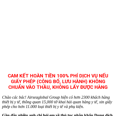
CAM KẾT HOÀN TIỀN 100% PHÍ DỊCH VỤ NẾU
GIẤY PHÉP (CÔNG BỐ, LƯU HÀNH) KHÔNG
CHUẨN VÀO THẦU, KHÔNG LẤY ĐƯỢC HÀNG
Chào các bác! Airseaglobal Group hiện có hơn 2300 khách hàng
thiết bị y tế, thông quan 15,000 tờ khai hải quan hàng y tế, xin giấy
phép cho hơn 11.000 loại thiết bị y tế và phụ kiện.
Gần đây nhiều anh chị hỏi em về thủ tục nhập khẩu Dung dịch