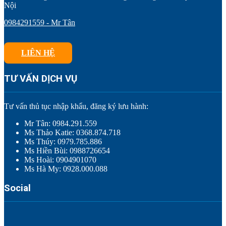
Nội
0984291559 - Mr Tân
LIÊN HỆ
TƯ VẤN DỊCH VỤ
Tư vấn thủ tục nhập khẩu, đăng ký lưu hành:
Mr Tân: 0984.291.559
Ms Thảo Katie: 0368.874.718
Ms Thúy: 0979.785.886
Ms Hiền Bùi: 0988726654
Ms Hoài: 0904901070
Ms Hà My: 0928.000.088
Social