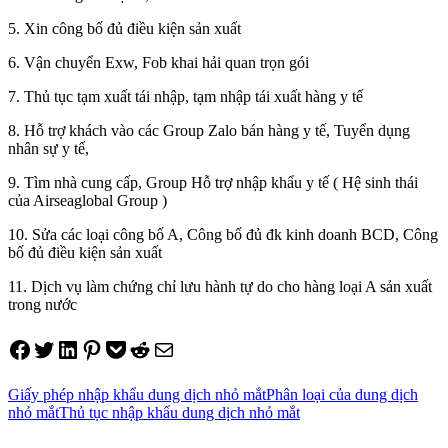
5. Xin công bố đủ điều kiện sản xuất
6. Vận chuyển Exw, Fob khai hải quan trọn gói
7. Thủ tục tạm xuất tái nhập, tạm nhập tái xuất hàng y tế
8. Hỗ trợ khách vào các Group Zalo bán hàng y tế, Tuyển dụng
nhân sự y tế,
9. Tìm nhà cung cấp, Group Hỗ trợ nhập khẩu y tế ( Hệ sinh thái
của Airseaglobal Group )
10. Sửa các loại công bố A, Công bố đủ đk kinh doanh BCD, Công
bố đủ điều kiện sản xuất
11. Dịch vụ làm chứng chỉ lưu hành tự do cho hàng loại A sản xuất
trong nước
Share on Facebook
Tweet on Twitter
Share on LinkedIn
Pin on Pinterest
Save to pocket
Share on Reddit
Share via Email
Giấy phép nhập khẩu dung dịch nhỏ mắt
Phân loại của dung dịch
nhỏ mắt
Thủ tục nhập khẩu dung dịch nhỏ mắt
Điều