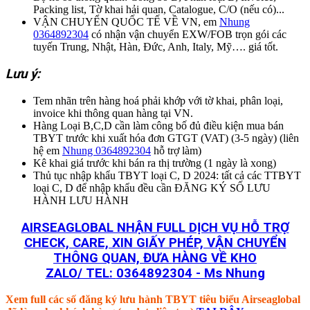
Packing list, Tờ khai hải quan, Catalogue, C/O (nếu có)...
VẬN CHUYỂN QUỐC TẾ VỀ VN, em
Nhung
0364892304
có nhận vận chuyển EXW/FOB trọn gói các
tuyến Trung, Nhật, Hàn, Đức, Anh, Italy, Mỹ…. giá tốt.
Lưu ý:
Tem nhãn trên hàng hoá phải khớp với tờ khai, phân loại,
invoice khi thông quan hàng tại VN.
Hàng Loại B,C,D cần làm công bố đủ điều kiện mua bán
TBYT trước khi xuất hóa đơn GTGT (VAT) (3-5 ngày) (liên
hệ em
Nhung 0364892304
hỗ trợ làm)
Kê khai giá trước khi bán ra thị trường (1 ngày là xong)
Thủ tục nhập khẩu TBYT loại C, D 2024: tất cả các TTBYT
loại C, D để nhập khẩu đều cần ĐĂNG KÝ SỐ LƯU
HÀNH LƯU HÀNH
AIRSEAGLOBAL NHẬN FULL DỊCH VỤ HỖ TRỢ
CHECK, CARE, XIN GIẤY PHÉP, VẬN CHUYỂN
THÔNG QUAN, ĐƯA HÀNG VỀ KHO
ZALO/ TEL:
0364892304 - Ms Nhung
Xem full các số đăng ký lưu hành TBYT tiêu biểu Airseaglobal