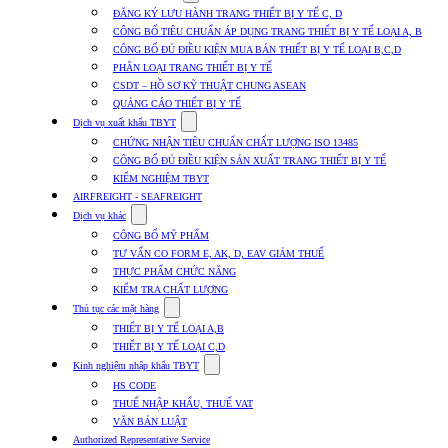
submenu
ĐĂNG KÝ LƯU HÀNH TRANG THIẾT BỊ Y TẾ C, D
for
CÔNG BỐ TIÊU CHUẨN ÁP DỤNG TRANG THIẾT BỊ Y TẾ LOẠI A, B
Dịch
CÔNG BỐ ĐỦ ĐIỀU KIỆN MUA BÁN THIẾT BỊ Y TẾ LOẠI B,C,D
vụ
nhập
PHÂN LOẠI TRANG THIẾT BỊ Y TẾ
khẩu
CSDT – HỒ SƠ KỸ THUẬT CHUNG ASEAN
TBYT
QUẢNG CÁO THIẾT BỊ Y TẾ
Show
Dịch vụ xuất khẩu TBYT
submenu
CHỨNG NHẬN TIÊU CHUẨN CHẤT LƯỢNG ISO 13485
for
CÔNG BỐ ĐỦ ĐIỀU KIỆN SẢN XUẤT TRANG THIẾT BỊ Y TẾ
Dịch
KIỂM NGHIỆM TBYT
vụ
xuất
AIRFREIGHT - SEAFREIGHT
khẩu
Show
Dịch vụ khác
TBYT
submenu
CÔNG BỐ MỸ PHẨM
for
TƯ VẤN CO FORM E, AK, D, EAV GIẢM THUẾ
Dịch
THỰC PHẨM CHỨC NĂNG
vụ
khác
KIỂM TRA CHẤT LƯỢNG
Show
Thủ tục các mặt hàng
submenu
THIẾT BỊ Y TẾ LOẠI A,B
for
THIẾT BỊ Y TẾ LOẠI C,D
Thủ
Show
tục
Kinh nghiệm nhập khẩu TBYT
submenu
các
HS CODE
for
mặt
THUẾ NHẬP KHẨU, THUẾ VAT
Kinh
hàng
VĂN BẢN LUẬT
nghiệm
nhập
Authorized Representative Service