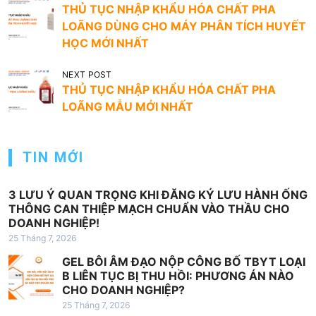
THỦ TỤC NHẬP KHẨU HÓA CHẤT PHA
i
LOÃNG DÙNG CHO MÁY PHÂN TÍCH HUYẾT
ề
HỌC MỚI NHẤT
u
NEXT POST
h
THỦ TỤC NHẬP KHẨU HÓA CHẤT PHA
ư
LOÃNG MẪU MỚI NHẤT
ớ
n
TIN MỚI
g
b
3 LƯU Ý QUAN TRỌNG KHI ĐĂNG KÝ LƯU HÀNH ỐNG
à
THÔNG CAN THIỆP MẠCH CHUẨN VÀO THẦU CHO
DOANH NGHIỆP!
i
25 Tháng 7, 2026
v
GEL BÔI ÂM ĐẠO NỘP CÔNG BỐ TBYT LOẠI
i
B LIÊN TỤC BỊ THU HỒI: PHƯƠNG ÁN NÀO
CHO DOANH NGHIỆP?
ế
25 Tháng 7, 2026
t