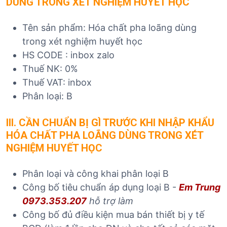
DÙNG TRONG XÉT NGHIỆM HUYẾT HỌC
Tên sản phẩm: Hóa chất pha loãng dùng
trong xét nghiệm huyết học
HS CODE : inbox zalo
Thuế NK: 0%
Thuế VAT: inbox
Phân loại: B
I
II. CẦN CHUẨN BỊ GÌ TRƯỚC KHI NHẬP KHẨU
HÓA CHẤT PHA LOÃNG DÙNG TRONG XÉT
NGHIỆM HUYẾT HỌC
Phân loại và công khai phân loại B
Công bố tiêu chuẩn áp dụng loại B -
Em Trung
0973.353.207
hỗ trợ làm
Công bố đủ điều kiện mua bán thiết bị y tế