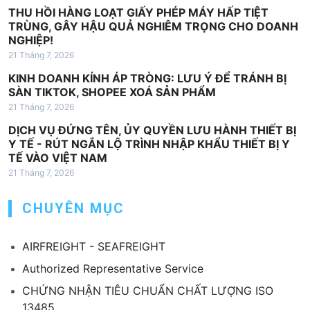
THU HỒI HÀNG LOẠT GIẤY PHÉP MÁY HẤP TIỆT
TRÙNG, GÂY HẬU QUẢ NGHIÊM TRỌNG CHO DOANH
NGHIỆP!
21 Tháng 7, 2026
KINH DOANH KÍNH ÁP TRÒNG: LƯU Ý ĐỂ TRÁNH BỊ
SÀN TIKTOK, SHOPEE XOÁ SẢN PHẨM
21 Tháng 7, 2026
DỊCH VỤ ĐỨNG TÊN, ỦY QUYỀN LƯU HÀNH THIẾT BỊ
Y TẾ - RÚT NGẮN LỘ TRÌNH NHẬP KHẨU THIẾT BỊ Y
TẾ VÀO VIỆT NAM
21 Tháng 7, 2026
CHUYÊN MỤC
AIRFREIGHT - SEAFREIGHT
Authorized Representative Service
CHỨNG NHẬN TIÊU CHUẨN CHẤT LƯỢNG ISO
13485