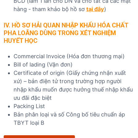
BCD (làm 1 lần cho DN và cho tất cả các mặt
hàng - tham khảo bộ hồ sơ
tại đây
)
IV. HỒ SƠ HẢI QUAN NHẬP KHẨU HÓA CHẤT
PHA LOÃNG DÙNG TRONG XÉT NGHIỆM
HUYẾT HỌC
Commercial Invoice (Hóa đơn thương mại)
Bill of lading (Vận đơn)
Certificate of origin (Giấy chứng nhận xuất
xứ) – bản điện tử trong trường hợp người
nhập khẩu muốn được hưởng thuế nhập khẩu
ưu đãi đặc biệt
Packing List
Bản phân loại và số Công bố tiêu chuẩn áp
TBYT loại B