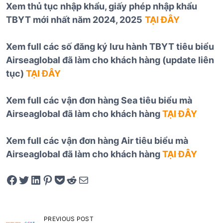
Xem thủ tục nhập khẩu, giấy phép nhập khẩu
TBYT mới nhất năm 2024, 2025
TẠI ĐÂY
Xem full các số đăng ký lưu hành TBYT tiêu biểu
Airseaglobal đã làm cho khách hàng (update liên
tục)
TẠI ĐÂY
Xem full các vận đơn hàng Sea tiêu biểu mà
Airseaglobal đã làm cho khách hàng
TẠI ĐÂY
Xem full các vận đơn hàng Air tiêu biểu mà
Airseaglobal đã làm cho khách hàng
TẠI ĐÂY
Share on Facebook
Tweet on Twitter
Share on LinkedIn
Pin on Pinterest
Save to pocket
Share on Reddit
Share via Email
Đ
PREVIOUS POST