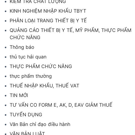
KIỂM TRA CHẤT LƯỢNG
KINH NGHIỆM NHẬP KHẨU TBYT
PHÂN LOẠI TRANG THIẾT BỊ Y TẾ
QUẢNG CÁO THIẾT BỊ Y TẾ, MỸ PHẨM, THỰC PHẨM
CHỨC NĂNG
Thông báo
thủ tục hải quan
THỰC PHẨM CHỨC NĂNG
thực phẩm thường
THUẾ NHẬP KHẨU, THUẾ VAT
TIN MỚI
TƯ VẤN CO FORM E, AK, D, EAV GIẢM THUẾ
TUYỂN DỤNG
Văn Bản chỉ đạo điều hành
VĂN BẢN LUẬT