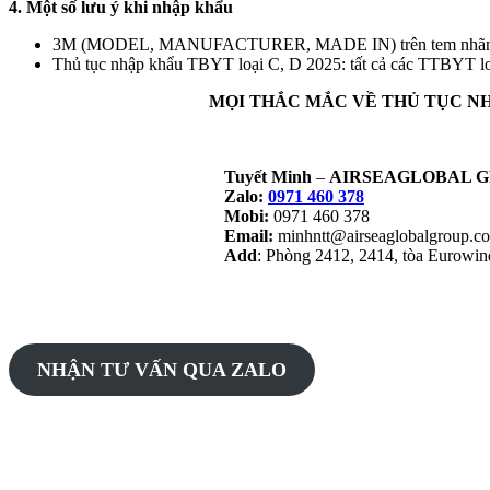
4. Một số lưu ý khi nhập khẩu
3M (MODEL, MANUFACTURER, MADE IN) trên tem nhãn hàng 
Thủ tục nhập khẩu TBYT loại C, D 2025: tất cả các TT
MỌI THẮC MẮC VỀ THỦ TỤC
NH
Tuyết Minh
–
AIRSEAGLOBAL G
Zalo:
0971 460 378
Mobi:
0971 460 378
Email:
minhntt@airseaglobalgroup.c
Add
: Phòng 2412, 2414, tòa Eurowi
NHẬN TƯ VẤN QUA ZALO