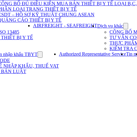
Dịch
CÔNG BỐ ĐỦ ĐIỀU KIỆN MUA BÁN THIẾT BỊ Y TẾ LOẠI B,C
vụ
PHÂN LOẠI TRANG THIẾT BỊ Y TẾ
nhập
khẩu
CSDT – HỒ SƠ KỸ THUẬT CHUNG ASEAN
TBYT
QUẢNG CÁO THIẾT BỊ Y TẾ
AIRFREIGHT - SEAFREIGHT
Dịch vụ khác
Show
subme
O 13485
CÔNG BỐ 
for
HIẾT BỊ Y TẾ
TƯ VẤN CO 
Dịch
THỰC PHẨ
vụ
KIỂM TRA 
khác
Authorized Representative Service
Tin m
m nhập khẩu TBYT
Show
submenu
CODE
for
Ế NHẬP KHẨU, THUẾ VAT
Kinh
 BẢN LUẬT
nghiệm
nhập
khẩu
TBYT