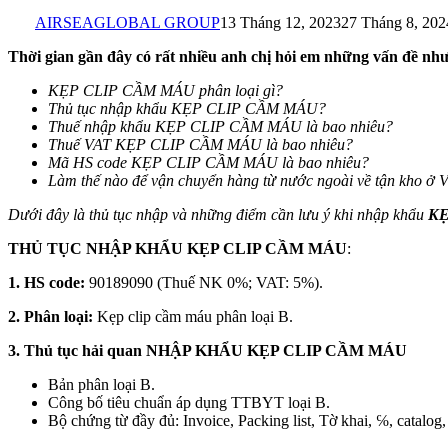
AIRSEAGLOBAL GROUP
13 Tháng 12, 2023
27 Tháng 8, 202
Thời gian gần đây có rất nhiều anh chị hỏi em những vấn đề như
KẸP CLIP CẦM MÁU
phân loại gì?
Thủ tục nhập khẩu
KẸP CLIP CẦM MÁU
?
Thuế nhập khẩu
KẸP CLIP CẦM MÁU
là bao nhiêu?
Thuế VAT KẸP CLIP CẦM MÁU
là bao nhiêu?
Mã HS code KẸP CLIP CẦM MÁU
là bao nhiêu?
Làm thế nào để vận chuyển hàng từ nước ngoài về tận kho ở 
Dưới đây là thủ tục nhập và những điểm cần lưu ý khi nhập khẩu
KẸ
THỦ TỤC NHẬP KHẨU
KẸP CLIP CẦM MÁU
:
1. HS code:
90189090 (Thuế NK 0%; VAT: 5%).
2. Phân loại:
Kẹp clip cầm máu phân loại B.
3. Thủ tục hải quan
NHẬP KHẨU KẸP CLIP CẦM MÁU
Bản phân loại B.
Công bố tiêu chuẩn áp dụng TTBYT loại B.
Bộ chứng từ đầy đủ: Invoice, Packing list, Tờ khai, ℅, catalog, 