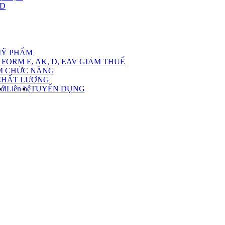
,D
nu
MỸ PHẨM
FORM E, AK, D, EAV GIẢM THUẾ
M CHỨC NĂNG
CHẤT LƯỢNG
ới
Liên hệ
TUYỂN DỤNG