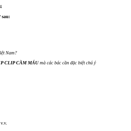
4
 sau:
Việt Nam?
P CLIP CẦM MÁU
mà các bác cần đặc biệt chú ý
v.v.