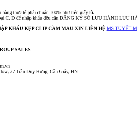
thực tế phải chuẩn 100% như trên giấy tờ.
BYT loại C, D để nhập khẩu đều cần ĐĂNG KÝ SỐ LƯU HÀNH LƯU 
ẬP KHẨU KẸP CLIP CẦM MÁU
XIN LIÊN HỆ
MS TUYẾT MI
ROUP SALES
om.vn
ndow, 27 Trần Duy Hưng, Cầu Giấy, HN