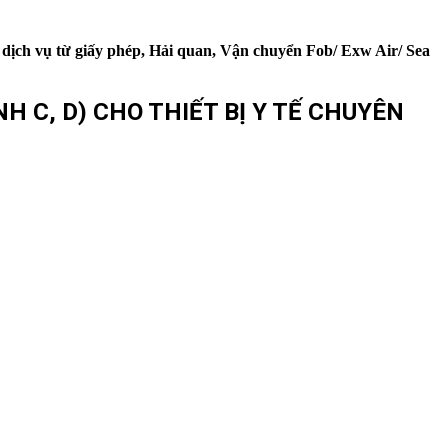
 dịch vụ từ giấy phép, Hải quan, Vận chuyển Fob/ Exw Air/ Sea
H C, D) CHO THIẾT BỊ Y TẾ CHUYÊN