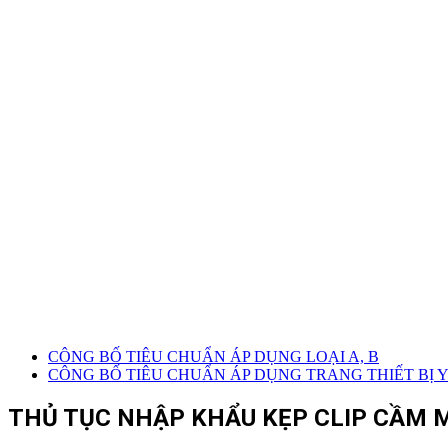
CÔNG BỐ TIÊU CHUẨN ÁP DỤNG LOẠI A, B
CÔNG BỐ TIÊU CHUẨN ÁP DỤNG TRANG THIẾT BỊ Y 
THỦ TỤC NHẬP KHẨU KẸP CLIP CẦM 