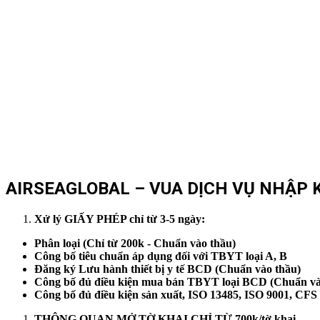
AIRSEAGLOBAL – VUA DỊCH VỤ NHẬP K
Xử lý GIẤY PHÉP chỉ từ 3-5 ngày:
Phân loại (Chỉ từ 200k - Chuẩn vào thầu)
Công bố tiêu chuẩn áp dụng đối với TBYT loại A, B
Đăng ký Lưu hành thiết bị y tế BCD (Chuẩn vào thầu)
Công bố đủ điều kiện mua bán TBYT loại BCD (Chuẩn và
Công bố đủ điều kiện sản xuất, ISO 13485, ISO 9001, CFS
THÔNG QUAN MỞ TỜ KHAI CHỈ TỪ 700k/tờ khai.