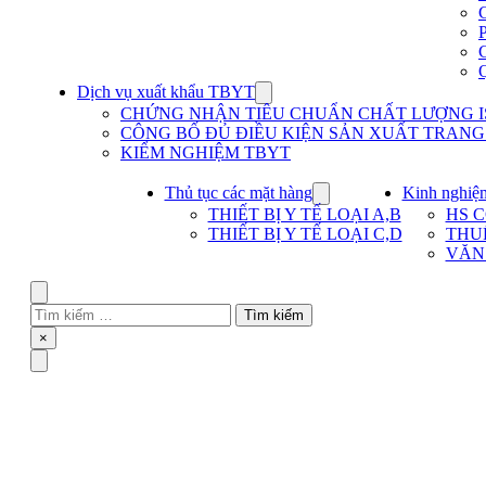
Dịch vụ xuất khẩu TBYT
Show
submenu
CHỨNG NHẬN TIÊU CHUẨN CHẤT LƯỢNG IS
for
CÔNG BỐ ĐỦ ĐIỀU KIỆN SẢN XUẤT TRANG T
Dịch
KIỂM NGHIỆM TBYT
vụ
xuất
khẩu
Thủ tục các mặt hàng
Kinh nghiệ
Show
TBYT
submenu
THIẾT BỊ Y TẾ LOẠI A,B
HS 
for
THIẾT BỊ Y TẾ LOẠI C,D
THU
Thủ
VĂN
tục
các
mặt
Search
hàng
Tìm
kiếm
Close
×
cho:
Menu