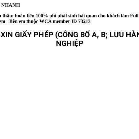
IÊU NHANH
thầu; hoàn tiền 100% phí phát sinh hải quan cho khách làm Full
bên em - Bên em thuộc WCA member ID 73213
IN GIẤY PHÉP (CÔNG BỐ A, B; LƯU HÀN
NGHIỆP