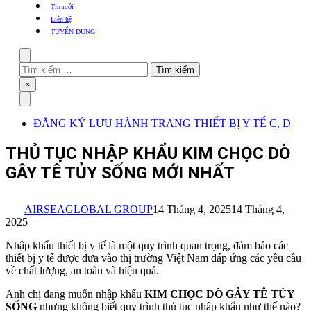
khẩu
Tin mới
TBYT
Liên hệ
TUYỂN DỤNG
Search
Tìm
kiếm
Close
×
cho:
Menu
ĐĂNG KÝ LƯU HÀNH TRANG THIẾT BỊ Y TẾ C, D
THỦ TỤC NHẬP KHẨU KIM CHỌC DÒ
GÂY TÊ TỦY SỐNG MỚI NHẤT
AIRSEAGLOBAL GROUP
14 Tháng 4, 2025
14 Tháng 4,
2025
Nhập khẩu thiết bị y tế là một quy trình quan trọng, đảm bảo các
thiết bị y tế được đưa vào thị trường Việt Nam đáp ứng các yêu cầu
về chất lượng, an toàn và hiệu quả.
Anh chị đang muốn nhập khẩu
KIM CHỌC DÒ GÂY TÊ TỦY
SỐNG
nhưng không biết quy trình thủ tục nhập khẩu như thế nào?