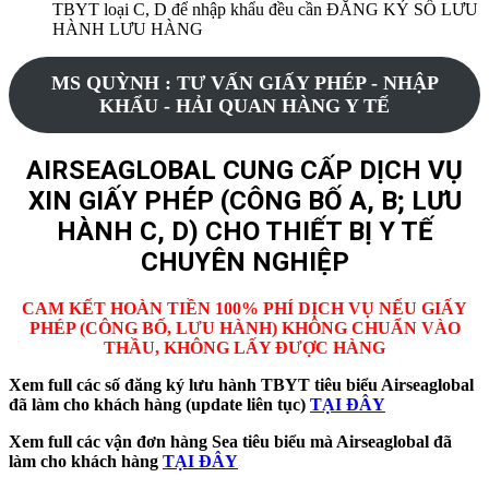
TBYT loại C, D để nhập khẩu đều cần ĐĂNG KÝ SỐ LƯU
HÀNH LƯU HÀNG
MS QUỲNH : TƯ VẤN GIẤY PHÉP - NHẬP
KHẨU - HẢI QUAN HÀNG Y TẾ
AIRSEAGLOBAL CUNG CẤP DỊCH VỤ
XIN GIẤY PHÉP (CÔNG BỐ A, B; LƯU
HÀNH C, D) CHO THIẾT BỊ Y TẾ
CHUYÊN NGHIỆP
CAM KẾT HOÀN TIỀN 100% PHÍ DỊCH VỤ NẾU GIẤY
PHÉP (CÔNG BỐ, LƯU HÀNH) KHÔNG CHUẨN VÀO
THẦU, KHÔNG LẤY ĐƯỢC HÀNG
Xem full các số đăng ký lưu hành TBYT tiêu biểu Airseaglobal
đã làm cho khách hàng (update liên tục)
TẠI ĐÂY
Xem full các vận đơn hàng Sea tiêu biểu mà Airseaglobal đã
làm cho khách hàng
TẠI ĐÂY