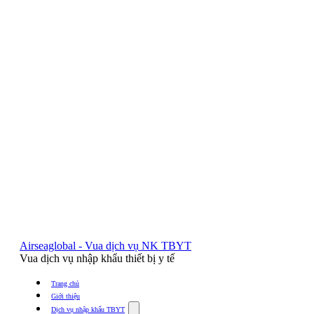
Airseaglobal - Vua dịch vụ NK TBYT
Vua dịch vụ nhập khẩu thiết bị y tế
Trang chủ
Giới thiệu
Show
Dịch vụ nhập khẩu TBYT