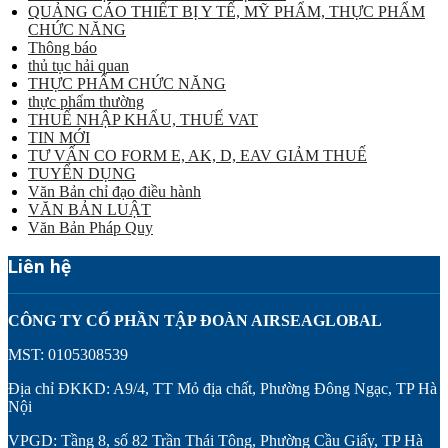
QUẢNG CÁO THIẾT BỊ Y TẾ, MỸ PHẨM, THỰC PHẨM
CHỨC NĂNG
Thông báo
thủ tục hải quan
THỰC PHẨM CHỨC NĂNG
thực phẩm thường
THUẾ NHẬP KHẨU, THUẾ VAT
TIN MỚI
TƯ VẤN CO FORM E, AK, D, EAV GIẢM THUẾ
TUYỂN DỤNG
Văn Bản chỉ đạo điều hành
VĂN BẢN LUẬT
Văn Bản Pháp Quy
Liên hệ
CÔNG TY CỔ PHẦN TẬP ĐOÀN AIRSEAGLOBAL
MST: 0105308539
Địa chỉ ĐKKD: A9/4, TT Mỏ địa chất, Phường Đông Ngạc, TP Hà
Nội
VPGD: Tầng 8, số 82 Trần Thái Tông, Phường Cầu Giấy, TP Hà