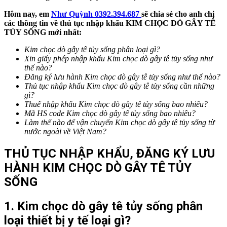
Hôm nay, em
Như Quỳnh 0392.394.687
sẽ chia sẻ cho anh chị
các thông tin về thủ tục nhập khẩu KIM CHỌC DÒ GÂY TÊ
TỦY SỐNG
mới nhất:
Kim chọc dò gây tê tủy sống phân loại gì?
Xin giấy phép nhập khẩu
Kim chọc dò gây tê tủy sống
như
thế nào?
Đăng ký lưu hành
Kim chọc dò gây tê tủy sống
như thế nào?
Thủ tục nhập khẩu
Kim chọc dò gây tê tủy sống
cần những
gì?
Thuế nhập khẩu
Kim chọc dò gây tê tủy sống
bao nhiêu?
Mã HS code
Kim chọc dò gây tê tủy sống
bao nhiêu?
Làm thế nào để vận chuyển
Kim chọc dò gây tê tủy sống
từ
nước ngoài về Việt Nam?
THỦ TỤC NHẬP KHẨU, ĐĂNG KÝ LƯU
HÀNH
KIM CHỌC DÒ GÂY TÊ TỦY
SỐNG
1. Kim chọc dò gây tê tủy sống
phân
loại thiết bị y tế loại gì?