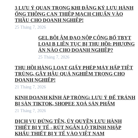
3 LƯU Ý QUAN TRỌNG KHI ĐĂNG KÝ LƯU HÀNH
ỐNG THÔNG CAN THIỆP MẠCH CHUẨN VÀO
THẦU CHO DOANH NGHIỆP!
25 Tháng 7, 2026
GEL BÔI ÂM ĐẠO NỘP CÔNG BỐ TBYT
LOẠI B LIÊN TỤC BỊ THU HỒI: PHƯƠNG
ÁN NÀO CHO DOANH NGHIỆP?
25 Tháng 7, 2026
THU HỒI HÀNG LOẠT GIẤY PHÉP MÁY HẤP TIỆT
TRÙNG, GÂY HẬU QUẢ NGHIÊM TRỌNG CHO
DOANH NGHIỆP!
21 Tháng 7, 2026
KINH DOANH KÍNH ÁP TRÒNG: LƯU Ý ĐỂ TRÁNH
BỊ SÀN TIKTOK, SHOPEE XOÁ SẢN PHẨM
21 Tháng 7, 2026
DỊCH VỤ ĐỨNG TÊN, ỦY QUYỀN LƯU HÀNH
THIẾT BỊ Y TẾ - RÚT NGẮN LỘ TRÌNH NHẬP
KHẨU THIẾT BỊ Y TẾ VÀO VIỆT NAM