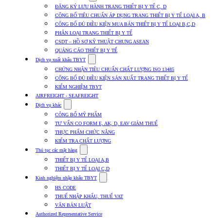
submenu
ĐĂNG KÝ LƯU HÀNH TRANG THIẾT BỊ Y TẾ C, D
for
CÔNG BỐ TIÊU CHUẨN ÁP DỤNG TRANG THIẾT BỊ Y TẾ LOẠI A, B
Dịch
CÔNG BỐ ĐỦ ĐIỀU KIỆN MUA BÁN THIẾT BỊ Y TẾ LOẠI B,C,D
vụ
nhập
PHÂN LOẠI TRANG THIẾT BỊ Y TẾ
khẩu
CSDT – HỒ SƠ KỸ THUẬT CHUNG ASEAN
TBYT
QUẢNG CÁO THIẾT BỊ Y TẾ
Show
Dịch vụ xuất khẩu TBYT
submenu
CHỨNG NHẬN TIÊU CHUẨN CHẤT LƯỢNG ISO 13485
for
CÔNG BỐ ĐỦ ĐIỀU KIỆN SẢN XUẤT TRANG THIẾT BỊ Y TẾ
Dịch
KIỂM NGHIỆM TBYT
vụ
xuất
AIRFREIGHT - SEAFREIGHT
khẩu
Show
Dịch vụ khác
TBYT
submenu
CÔNG BỐ MỸ PHẨM
for
TƯ VẤN CO FORM E, AK, D, EAV GIẢM THUẾ
Dịch
THỰC PHẨM CHỨC NĂNG
vụ
khác
KIỂM TRA CHẤT LƯỢNG
Show
Thủ tục các mặt hàng
submenu
THIẾT BỊ Y TẾ LOẠI A,B
for
THIẾT BỊ Y TẾ LOẠI C,D
Thủ
Show
tục
Kinh nghiệm nhập khẩu TBYT
submenu
các
HS CODE
for
mặt
THUẾ NHẬP KHẨU, THUẾ VAT
Kinh
hàng
VĂN BẢN LUẬT
nghiệm
nhập
Authorized Representative Service