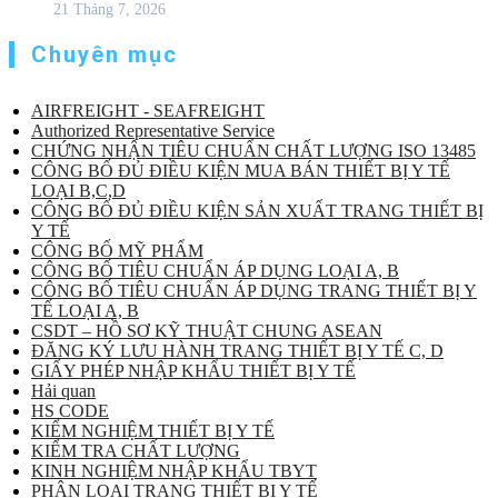
21 Tháng 7, 2026
Chuyên mục
AIRFREIGHT - SEAFREIGHT
Authorized Representative Service
CHỨNG NHẬN TIÊU CHUẨN CHẤT LƯỢNG ISO 13485
CÔNG BỐ ĐỦ ĐIỀU KIỆN MUA BÁN THIẾT BỊ Y TẾ
LOẠI B,C,D
CÔNG BỐ ĐỦ ĐIỀU KIỆN SẢN XUẤT TRANG THIẾT BỊ
Y TẾ
CÔNG BỐ MỸ PHẨM
CÔNG BỐ TIÊU CHUẨN ÁP DỤNG LOẠI A, B
CÔNG BỐ TIÊU CHUẨN ÁP DỤNG TRANG THIẾT BỊ Y
TẾ LOẠI A, B
CSDT – HỒ SƠ KỸ THUẬT CHUNG ASEAN
ĐĂNG KÝ LƯU HÀNH TRANG THIẾT BỊ Y TẾ C, D
GIẤY PHÉP NHẬP KHẨU THIẾT BỊ Y TẾ
Hải quan
HS CODE
KIỂM NGHIỆM THIẾT BỊ Y TẾ
KIỂM TRA CHẤT LƯỢNG
KINH NGHIỆM NHẬP KHẨU TBYT
PHÂN LOẠI TRANG THIẾT BỊ Y TẾ