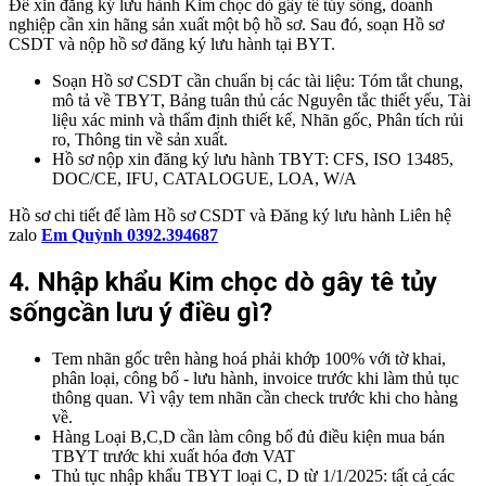
Để xin đăng ký lưu hành Kim chọc dò gây tê tủy sống, doanh
nghiệp cần xin hãng sản xuất một bộ hồ sơ. Sau đó, soạn Hồ sơ
CSDT và nộp hồ sơ đăng ký lưu hành tại BYT.
Soạn Hồ sơ CSDT cần chuẩn bị các tài liệu: Tóm tắt chung,
mô tả về TBYT, Bảng tuân thủ các Nguyên tắc thiết yếu, Tài
liệu xác minh và thẩm định thiết kế, Nhãn gốc, Phân tích rủi
ro, Thông tin về sản xuất.
Hồ sơ nộp xin đăng ký lưu hành TBYT: CFS, ISO 13485,
DOC/CE, IFU, CATALOGUE, LOA, W/A
Hồ sơ chi tiết để làm Hồ sơ CSDT và Đăng ký lưu hành Liên hệ
zalo
Em Quỳnh 0392.394687
4. Nhập khẩu Kim chọc dò gây tê tủy
sốngcần lưu ý điều gì?
Tem nhãn gốc trên hàng hoá phải khớp 100% với tờ khai,
phân loại, công bố - lưu hành, invoice trước khi làm thủ tục
thông quan. Vì vậy tem nhãn cần check trước khi cho hàng
về.
Hàng Loại B,C,D cần làm công bố đủ điều kiện mua bán
TBYT trước khi xuất hóa đơn VAT
Thủ tục nhập khẩu TBYT loại C, D từ 1/1/2025: tất cả các