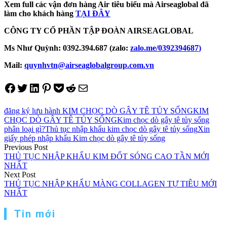
Xem full các vận đơn hàng Air tiêu biểu mà Airseaglobal đã
làm cho khách hàng
TẠI ĐÂY
CÔNG TY CỔ PHẦN TẬP ĐOÀN AIRSEAGLOBAL
Ms Như Quỳnh: 0392.394.687 (zalo:
zalo.me/
0392394687
)
Mail:
quynhvtn@airseaglobalgroup.com.vn
Share on Facebook
Tweet on Twitter
Share on LinkedIn
Pin on Pinterest
Save to pocket
Share on Reddit
Share via Email
đăng ký lưu hành KIM CHỌC DÒ GÂY TÊ TỦY SỐNG
KIM
CHỌC DÒ GÂY TÊ TỦY SỐNG
Kim chọc dò gây tê tủy sống
phân loại gì?
Thủ tục nhập khẩu kim chọc dò gây tê tủy sống
Xin
giấy phép nhập khẩu Kim chọc dò gây tê tủy sống
Điều
Previous Post
THỦ TỤC NHẬP KHẨU KIM ĐỐT SÓNG CAO TẦN MỚI
hướng
NHẤT
Next Post
bài
THỦ TỤC NHẬP KHẨU MÀNG COLLAGEN TỰ TIÊU MỚI
viết
NHẤT
Tin mới