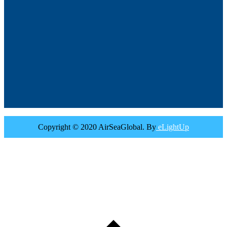
Copyright © 2020 AirSeaGlobal. By
eLightUp