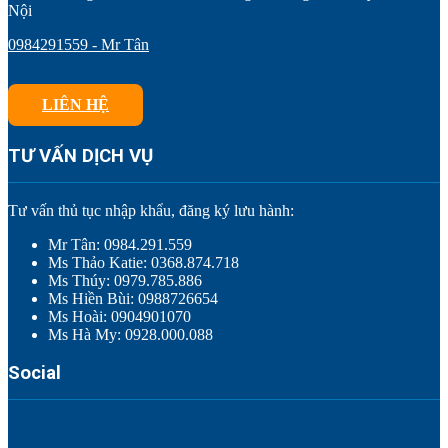
Nội
0984291559 - Mr Tân
LIÊN HỆ
TƯ VẤN DỊCH VỤ
Tư vấn thủ tục nhập khẩu, đăng ký lưu hành:
Mr Tân: 0984.291.559
Ms Thảo Katie: 0368.874.718
Ms Thúy: 0979.785.886
Ms Hiền Bùi: 0988726654
Ms Hoài: 0904901070
Ms Hà My: 0928.000.088
Social