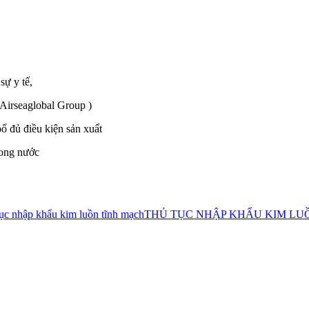
sự y tế,
 Airseaglobal Group )
 đủ điều kiện sản xuất
rong nước
tục nhập khẩu kim luồn tĩnh mạch
THỦ TỤC NHẬP KHẨU KIM LU