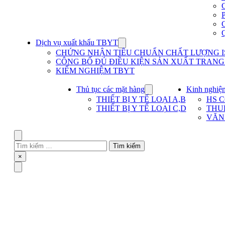
Dịch vụ xuất khẩu TBYT
Show
submenu
CHỨNG NHẬN TIÊU CHUẨN CHẤT LƯỢNG IS
for
CÔNG BỐ ĐỦ ĐIỀU KIỆN SẢN XUẤT TRANG T
Dịch
KIỂM NGHIỆM TBYT
vụ
xuất
khẩu
Thủ tục các mặt hàng
Kinh nghiệ
Show
TBYT
submenu
THIẾT BỊ Y TẾ LOẠI A,B
HS 
for
THIẾT BỊ Y TẾ LOẠI C,D
THU
Thủ
VĂN
tục
các
mặt
Search
hàng
Tìm
kiếm
Close
×
cho:
Menu