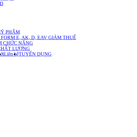
,D
nu
MỸ PHẨM
FORM E, AK, D, EAV GIẢM THUẾ
M CHỨC NĂNG
CHẤT LƯỢNG
ới
Liên hệ
TUYỂN DỤNG