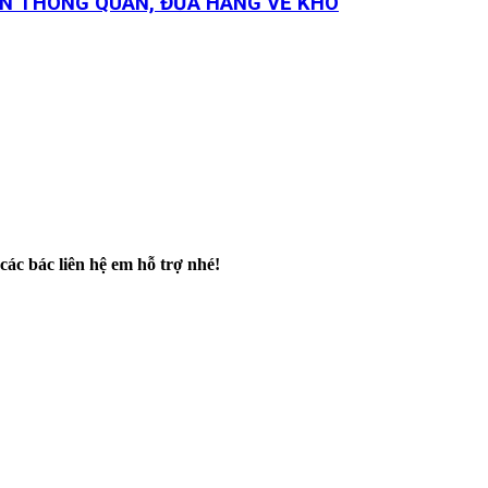
YỂN THÔNG QUAN, ĐƯA HÀNG VỀ KHO
c bác liên hệ em hỗ trợ nhé!