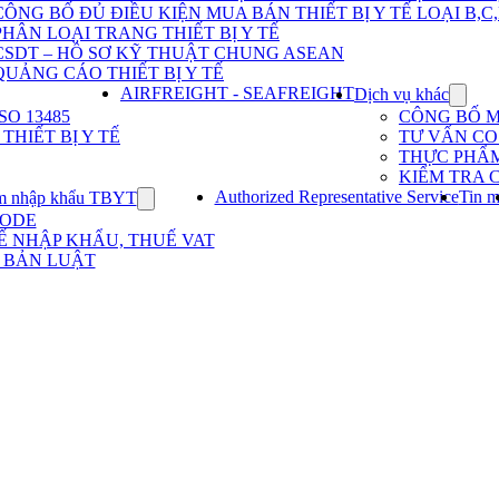
Dịch
CÔNG BỐ ĐỦ ĐIỀU KIỆN MUA BÁN THIẾT BỊ Y TẾ LOẠI B,C
vụ
PHÂN LOẠI TRANG THIẾT BỊ Y TẾ
nhập
khẩu
CSDT – HỒ SƠ KỸ THUẬT CHUNG ASEAN
TBYT
QUẢNG CÁO THIẾT BỊ Y TẾ
AIRFREIGHT - SEAFREIGHT
Dịch vụ khác
Show
subme
O 13485
CÔNG BỐ 
for
HIẾT BỊ Y TẾ
TƯ VẤN CO 
Dịch
THỰC PHẨ
vụ
KIỂM TRA 
khác
Authorized Representative Service
Tin m
m nhập khẩu TBYT
Show
submenu
CODE
for
Ế NHẬP KHẨU, THUẾ VAT
Kinh
 BẢN LUẬT
nghiệm
nhập
khẩu
TBYT