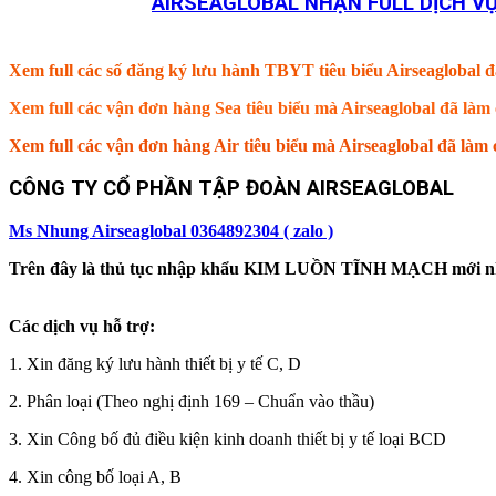
AIRSEAGLOBAL NHẬN FULL DỊCH VỤ
Xem full các số đăng ký lưu hành TBYT tiêu biểu Airseaglobal đ
Xem full các vận đơn hàng Sea tiêu biểu mà Airseaglobal đã là
Xem full các vận đơn hàng Air tiêu biểu mà Airseaglobal đã là
CÔNG TY CỔ PHẦN TẬP ĐOÀN AIRSEAGLOBAL
Ms Nhung Airseaglobal 0364892304 ( zalo )
Trên đây là thủ tục nhập khẩu KIM LUỒN TĨNH MẠCH mới nhất. C
Các dịch vụ hỗ trợ:
1. Xin đăng ký lưu hành thiết bị y tế C, D
2. Phân loại (Theo nghị định 169 – Chuẩn vào thầu)
3. Xin Công bố đủ điều kiện kinh doanh thiết bị y tế loại BCD
4. Xin công bố loại A, B