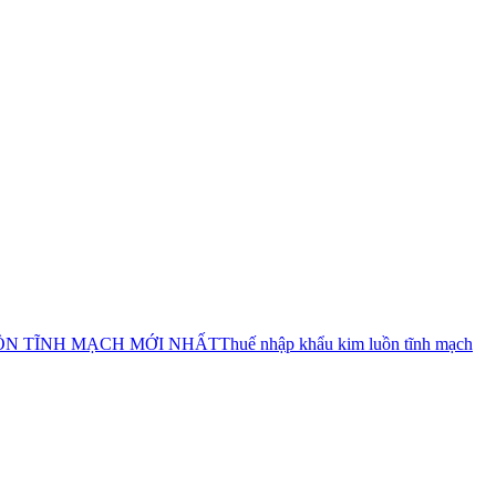
ỒN TĨNH MẠCH MỚI NHẤT
Thuế nhập khẩu kim luồn tĩnh mạch