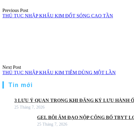
Previous Post
THỦ TỤC NHẬP KHẨU KIM ĐỐT SÓNG CAO TẦN
Next Post
THỦ TỤC NHẬP KHẨU KIM TIÊM DÙNG MỘT LẦN
Tin mới
3 LƯU Ý QUAN TRỌNG KHI ĐĂNG KÝ LƯU HÀNH 
25 Tháng 7, 2026
GEL BÔI ÂM ĐẠO NỘP CÔNG BỐ TBYT LO
25 Tháng 7, 2026