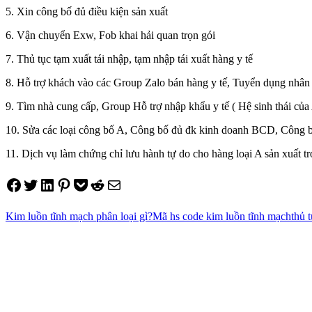
5. Xin công bố đủ điều kiện sản xuất
6. Vận chuyển Exw, Fob khai hải quan trọn gói
7. Thủ tục tạm xuất tái nhập, tạm nhập tái xuất hàng y tế
8. Hỗ trợ khách vào các Group Zalo bán hàng y tế, Tuyển dụng nhân 
9. Tìm nhà cung cấp, Group Hỗ trợ nhập khẩu y tế ( Hệ sinh thái của
10. Sửa các loại công bố A, Công bố đủ đk kinh doanh BCD, Công bố
11. Dịch vụ làm chứng chỉ lưu hành tự do cho hàng loại A sản xuất t
Share on Facebook
Tweet on Twitter
Share on LinkedIn
Pin on Pinterest
Save to pocket
Share on Reddit
Share via Email
Kim luồn tĩnh mạch phân loại gì?
Mã hs code kim luồn tĩnh mạch
thủ 
Điều
hướng
bài
viết