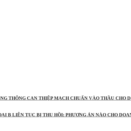
ỐNG THÔNG CAN THIỆP MẠCH CHUẨN VÀO THẦU CHO D
ẠI B LIÊN TỤC BỊ THU HỒI: PHƯƠNG ÁN NÀO CHO DOA