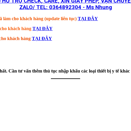
 HỖ TRỢ CHECK, CARE, XIN GIẤY PHÉP, VẬN CHU
ZALO/ TEL:
0364892304 - Ms Nhung
ã làm cho khách hàng (update liên tục)
TẠI ĐÂY
m cho khách hàng
TẠI ĐÂY
m cho khách hàng
TẠI ĐÂY
ần tư vấn thêm thủ tục nhập khẩu các loại thiết bị y tế khác cá