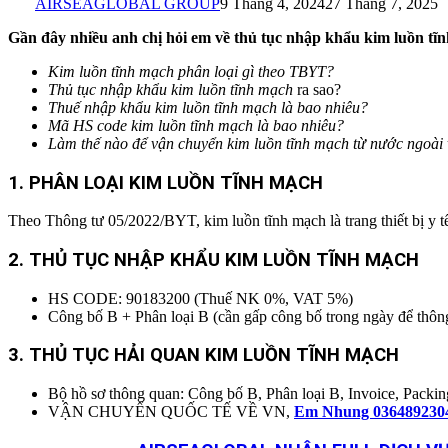
AIRSEAGLOBAL GROUP
9 Tháng 4, 2024
27 Tháng 7, 2025
Gần đây nhiều anh chị hỏi em về thủ tục nhập khẩu kim luồn t
Kim luồn tĩnh mạch phân loại gì theo TBYT?
Thủ tục nhập khẩu kim luồn tĩnh mạch
ra sao?
Thuế nhập khẩu kim luồn tĩnh mạch
là bao nhiêu?
Mã HS code kim luồn tĩnh mạch
là bao nhiêu?
Làm thế nào để vận chuyển kim luồn tĩnh mạch từ nước ngoài 
1. PHÂN LOẠI
KIM LUỒN TĨNH MẠCH
Theo Thông tư 05/2022/BYT, kim luồn tĩnh mạch là trang thiết bị y 
2. THỦ TỤC NHẬP KHẨU KIM LUỒN TĨNH MẠCH
HS CODE: 90183200 (Thuế NK 0%, VAT 5%)
Công bố B + Phân loại B (cần gấp công bố trong ngày để thôn
3. THỦ TỤC HẢI QUAN KIM LUỒN TĨNH MẠCH
Bộ hồ sơ thông quan: Công bố B, Phân loại B, Invoice, Packing 
VẬN CHUYỂN QUỐC TẾ VỀ VN,
Em Nhung 036489230