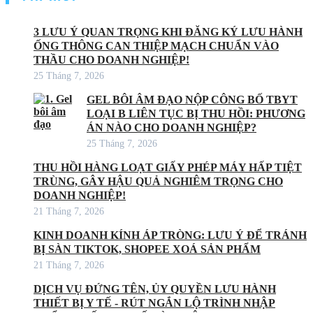
3 LƯU Ý QUAN TRỌNG KHI ĐĂNG KÝ LƯU HÀNH
ỐNG THÔNG CAN THIỆP MẠCH CHUẨN VÀO
THẦU CHO DOANH NGHIỆP!
25 Tháng 7, 2026
GEL BÔI ÂM ĐẠO NỘP CÔNG BỐ TBYT
LOẠI B LIÊN TỤC BỊ THU HỒI: PHƯƠNG
ÁN NÀO CHO DOANH NGHIỆP?
25 Tháng 7, 2026
THU HỒI HÀNG LOẠT GIẤY PHÉP MÁY HẤP TIỆT
TRÙNG, GÂY HẬU QUẢ NGHIÊM TRỌNG CHO
DOANH NGHIỆP!
21 Tháng 7, 2026
KINH DOANH KÍNH ÁP TRÒNG: LƯU Ý ĐỂ TRÁNH
BỊ SÀN TIKTOK, SHOPEE XOÁ SẢN PHẨM
21 Tháng 7, 2026
DỊCH VỤ ĐỨNG TÊN, ỦY QUYỀN LƯU HÀNH
THIẾT BỊ Y TẾ - RÚT NGẮN LỘ TRÌNH NHẬP