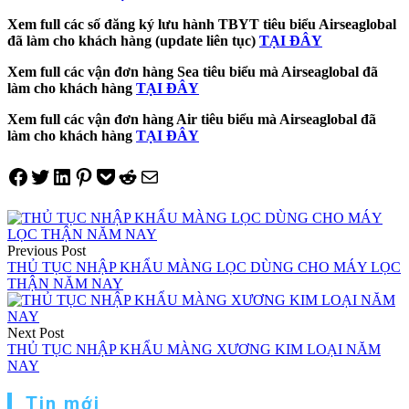
Xem full các số đăng ký lưu hành TBYT tiêu biểu Airseaglobal
đã làm cho khách hàng (update liên tục)
TẠI ĐÂY
Xem full các vận đơn hàng Sea tiêu biểu mà Airseaglobal đã
làm cho khách hàng
TẠI ĐÂY
Xem full các vận đơn hàng Air tiêu biểu mà Airseaglobal đã
làm cho khách hàng
TẠI ĐÂY
Share on Facebook
Tweet on Twitter
Share on LinkedIn
Pin on Pinterest
Save to pocket
Share on Reddit
Share via Email
Điều
hướng
Previous Post
THỦ TỤC NHẬP KHẨU MÀNG LỌC DÙNG CHO MÁY LỌC
bài
THẬN NĂM NAY
viết
Next Post
THỦ TỤC NHẬP KHẨU MÀNG XƯƠNG KIM LOẠI NĂM
NAY
Tin mới