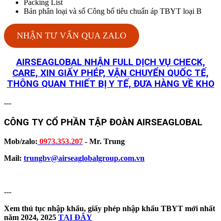
Packing List
Bản phân loại và số Công bố tiêu chuẩn áp TBYT loại B
NHẬN TƯ VẤN QUA ZALO
AIRSEAGLOBAL NHẬN FULL DỊCH VỤ CHECK,
CARE, XIN GIẤY PHÉP, VẬN CHUYỂN QUỐC TẾ,
THÔNG QUAN THIẾT BỊ Y TẾ, ĐƯA HÀNG VỀ KHO
---
CÔNG TY CỔ PHẦN TẬP ĐOÀN AIRSEAGLOBAL
Mob/zalo:
0973.353.207
- Mr. Trung
Mail:
trungbv@airseaglobalgroup.com.vn
---
Xem thủ tục nhập khẩu, giấy phép nhập khẩu TBYT mới nhất
năm 2024, 2025
TẠI ĐÂY