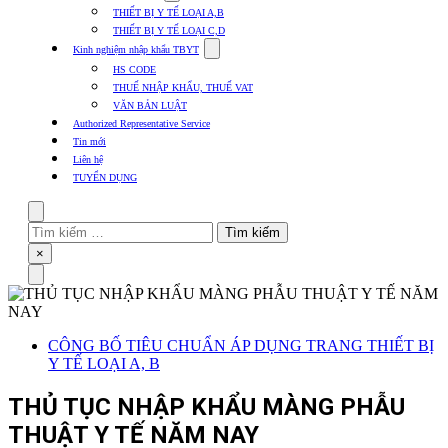
submenu
THIẾT BỊ Y TẾ LOẠI A,B
for
THIẾT BỊ Y TẾ LOẠI C,D
Thủ
Show
tục
Kinh nghiệm nhập khẩu TBYT
submenu
các
HS CODE
for
mặt
THUẾ NHẬP KHẨU, THUẾ VAT
Kinh
hàng
VĂN BẢN LUẬT
nghiệm
nhập
Authorized Representative Service
khẩu
Tin mới
TBYT
Liên hệ
TUYỂN DỤNG
Search
Tìm
kiếm
Close
×
cho:
Menu
CÔNG BỐ TIÊU CHUẨN ÁP DỤNG TRANG THIẾT BỊ
Y TẾ LOẠI A, B
THỦ TỤC NHẬP KHẨU MÀNG PHẪU
THUẬT Y TẾ NĂM NAY