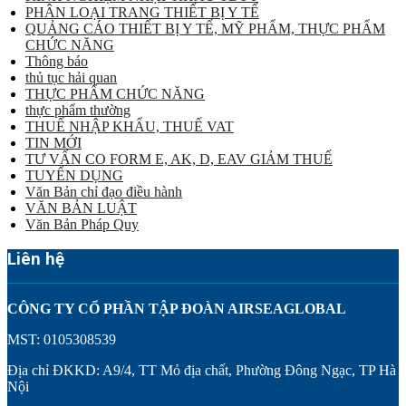
PHÂN LOẠI TRANG THIẾT BỊ Y TẾ
QUẢNG CÁO THIẾT BỊ Y TẾ, MỸ PHẨM, THỰC PHẨM
CHỨC NĂNG
Thông báo
thủ tục hải quan
THỰC PHẨM CHỨC NĂNG
thực phẩm thường
THUẾ NHẬP KHẨU, THUẾ VAT
TIN MỚI
TƯ VẤN CO FORM E, AK, D, EAV GIẢM THUẾ
TUYỂN DỤNG
Văn Bản chỉ đạo điều hành
VĂN BẢN LUẬT
Văn Bản Pháp Quy
Liên hệ
CÔNG TY CỔ PHẦN TẬP ĐOÀN AIRSEAGLOBAL
MST: 0105308539
Địa chỉ ĐKKD: A9/4, TT Mỏ địa chất, Phường Đông Ngạc, TP Hà
Nội