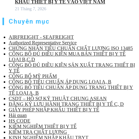
KHẨU THIẾT BỊ Y TẾ VÀO VIỆT NAM
21 Tháng 7, 2026
Chuyên mục
AIRFREIGHT - SEAFREIGHT
Authorized Representative Service
CHỨNG NHẬN TIÊU CHUẨN CHẤT LƯỢNG ISO 13485
CÔNG BỐ ĐỦ ĐIỀU KIỆN MUA BÁN THIẾT BỊ Y TẾ
LOẠI B,C,D
CÔNG BỐ ĐỦ ĐIỀU KIỆN SẢN XUẤT TRANG THIẾT BỊ
Y TẾ
CÔNG BỐ MỸ PHẨM
CÔNG BỐ TIÊU CHUẨN ÁP DỤNG LOẠI A, B
CÔNG BỐ TIÊU CHUẨN ÁP DỤNG TRANG THIẾT BỊ Y
TẾ LOẠI A, B
CSDT – HỒ SƠ KỸ THUẬT CHUNG ASEAN
ĐĂNG KÝ LƯU HÀNH TRANG THIẾT BỊ Y TẾ C, D
GIẤY PHÉP NHẬP KHẨU THIẾT BỊ Y TẾ
Hải quan
HS CODE
KIỂM NGHIỆM THIẾT BỊ Y TẾ
KIỂM TRA CHẤT LƯỢNG
KINH NGHIỆM NHẬP KHẨU TBYT