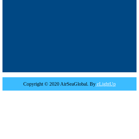
Copyright © 2020 AirSeaGlobal. By
eLightUp