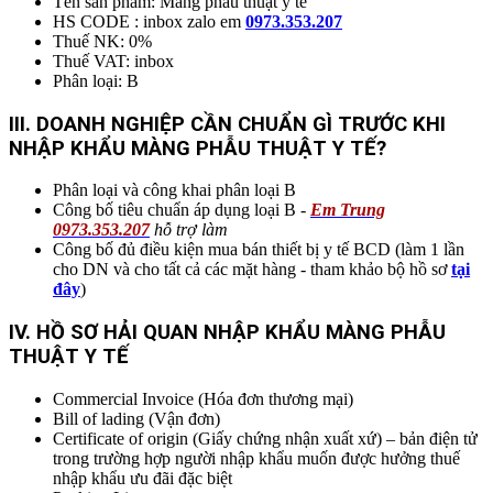
Tên sản phẩm: Màng phẫu thuật y tế
HS CODE : inbox zalo em
0973.353.207
Thuế NK: 0%
Thuế VAT: inbox
Phân loại: B
I
II. DOANH NGHIỆP CẦN CHUẨN GÌ TRƯỚC KHI
NHẬP KHẨU MÀNG PHẪU THUẬT Y TẾ?
Phân loại và công khai phân loại B
Công bố tiêu chuẩn áp dụng loại B -
Em Trung
0973.353.207
hỗ trợ làm
Công bố đủ điều kiện mua bán thiết bị y tế BCD (làm 1 lần
cho DN và cho tất cả các mặt hàng - tham khảo bộ hồ sơ
tại
đây
)
IV. HỒ SƠ HẢI QUAN NHẬP KHẨU MÀNG PHẪU
THUẬT Y TẾ
Commercial Invoice (Hóa đơn thương mại)
Bill of lading (Vận đơn)
Certificate of origin (Giấy chứng nhận xuất xứ) – bản điện tử
trong trường hợp người nhập khẩu muốn được hưởng thuế
nhập khẩu ưu đãi đặc biệt