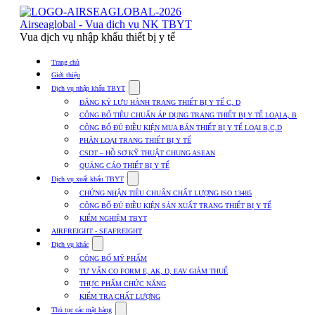
Skip
to
Airseaglobal - Vua dịch vụ NK TBYT
content
Vua dịch vụ nhập khẩu thiết bị y tế
Trang chủ
Giới thiệu
Show
Dịch vụ nhập khẩu TBYT
submenu
ĐĂNG KÝ LƯU HÀNH TRANG THIẾT BỊ Y TẾ C, D
for
CÔNG BỐ TIÊU CHUẨN ÁP DỤNG TRANG THIẾT BỊ Y TẾ LOẠI A, B
Dịch
CÔNG BỐ ĐỦ ĐIỀU KIỆN MUA BÁN THIẾT BỊ Y TẾ LOẠI B,C,D
vụ
nhập
PHÂN LOẠI TRANG THIẾT BỊ Y TẾ
khẩu
CSDT – HỒ SƠ KỸ THUẬT CHUNG ASEAN
TBYT
QUẢNG CÁO THIẾT BỊ Y TẾ
Show
Dịch vụ xuất khẩu TBYT
submenu
CHỨNG NHẬN TIÊU CHUẨN CHẤT LƯỢNG ISO 13485
for
CÔNG BỐ ĐỦ ĐIỀU KIỆN SẢN XUẤT TRANG THIẾT BỊ Y TẾ
Dịch
KIỂM NGHIỆM TBYT
vụ
xuất
AIRFREIGHT - SEAFREIGHT
khẩu
Show
Dịch vụ khác
TBYT
submenu
CÔNG BỐ MỸ PHẨM
for
TƯ VẤN CO FORM E, AK, D, EAV GIẢM THUẾ
Dịch
THỰC PHẨM CHỨC NĂNG
vụ
khác
KIỂM TRA CHẤT LƯỢNG
Show
Thủ tục các mặt hàng