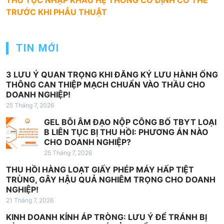
THỦ TỤC NHẬP KHẨU HỆ THỐNG CỐ ĐỊNH CƠ THỂ
h
TRƯỚC KHI PHẪU THUẬT
ư
ớ
TIN MỚI
n
g
3 LƯU Ý QUAN TRỌNG KHI ĐĂNG KÝ LƯU HÀNH ỐNG
b
THÔNG CAN THIỆP MẠCH CHUẨN VÀO THẦU CHO
DOANH NGHIỆP!
à
25 Tháng 7, 2026
i
GEL BÔI ÂM ĐẠO NỘP CÔNG BỐ TBYT LOẠI
v
B LIÊN TỤC BỊ THU HỒI: PHƯƠNG ÁN NÀO
i
CHO DOANH NGHIỆP?
25 Tháng 7, 2026
ế
THU HỒI HÀNG LOẠT GIẤY PHÉP MÁY HẤP TIỆT
t
TRÙNG, GÂY HẬU QUẢ NGHIÊM TRỌNG CHO DOANH
NGHIỆP!
21 Tháng 7, 2026
KINH DOANH KÍNH ÁP TRÒNG: LƯU Ý ĐỂ TRÁNH BỊ