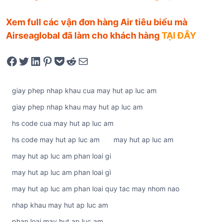
Xem full các vận đơn hàng Air tiêu biểu mà
Airseaglobal đã làm cho khách hàng
TẠI ĐÂY
Share on Facebook
Tweet on Twitter
Share on LinkedIn
Pin on Pinterest
Save to pocket
Share on Reddit
Share via Email
giay phep nhap khau cua may hut ap luc am
giay phep nhap khau may hut ap luc am
hs code cua may hut ap luc am
hs code may hut ap luc am
may hut ap luc am
may hut ap luc am phan loai gi
may hut ap luc am phan loai gì
may hut ap luc am phan loai quy tac may nhom nao
nhap khau may hut ap luc am
phan loai may hut ap luc am