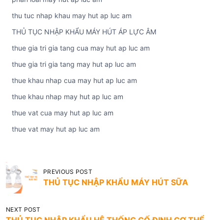
thu tuc nhap khau may hut ap luc am
THỦ TỤC NHẬP KHẨU MÁY HÚT ÁP LỰC ÂM
thue gia tri gia tang cua may hut ap luc am
thue gia tri gia tang may hut ap luc am
thue khau nhap cua may hut ap luc am
thue khau nhap may hut ap luc am
thue vat cua may hut ap luc am
thue vat may hut ap luc am
Đ
PREVIOUS POST
i
THỦ TỤC NHẬP KHẨU MÁY HÚT SỮA
ề
NEXT POST
u