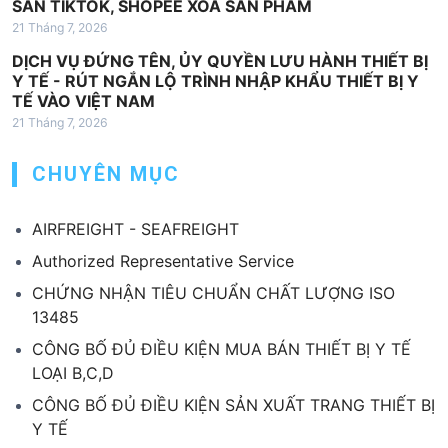
SÀN TIKTOK, SHOPEE XOÁ SẢN PHẨM
21 Tháng 7, 2026
DỊCH VỤ ĐỨNG TÊN, ỦY QUYỀN LƯU HÀNH THIẾT BỊ
Y TẾ - RÚT NGẮN LỘ TRÌNH NHẬP KHẨU THIẾT BỊ Y
TẾ VÀO VIỆT NAM
21 Tháng 7, 2026
CHUYÊN MỤC
AIRFREIGHT - SEAFREIGHT
Authorized Representative Service
CHỨNG NHẬN TIÊU CHUẨN CHẤT LƯỢNG ISO
13485
CÔNG BỐ ĐỦ ĐIỀU KIỆN MUA BÁN THIẾT BỊ Y TẾ
LOẠI B,C,D
CÔNG BỐ ĐỦ ĐIỀU KIỆN SẢN XUẤT TRANG THIẾT BỊ
Y TẾ