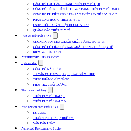
submenu
ĐĂNG KÝ LƯU HÀNH TRANG THIẾT BỊ Y TẾ C, D
for
CÔNG BỐ TIÊU CHUẨN ÁP DỤNG TRANG THIẾT BỊ Y TẾ LOẠI A, B
Dịch
CÔNG BỐ ĐỦ ĐIỀU KIỆN MUA BÁN THIẾT BỊ Y TẾ LOẠI B,C,D
vụ
nhập
PHÂN LOẠI TRANG THIẾT BỊ Y TẾ
khẩu
CSDT – HỒ SƠ KỸ THUẬT CHUNG ASEAN
TBYT
QUẢNG CÁO THIẾT BỊ Y TẾ
Show
Dịch vụ xuất khẩu TBYT
submenu
CHỨNG NHẬN TIÊU CHUẨN CHẤT LƯỢNG ISO 13485
for
CÔNG BỐ ĐỦ ĐIỀU KIỆN SẢN XUẤT TRANG THIẾT BỊ Y TẾ
Dịch
KIỂM NGHIỆM TBYT
vụ
xuất
AIRFREIGHT - SEAFREIGHT
khẩu
Show
Dịch vụ khác
TBYT
submenu
CÔNG BỐ MỸ PHẨM
for
TƯ VẤN CO FORM E, AK, D, EAV GIẢM THUẾ
Dịch
THỰC PHẨM CHỨC NĂNG
vụ
khác
KIỂM TRA CHẤT LƯỢNG
Show
Thủ tục các mặt hàng
submenu
THIẾT BỊ Y TẾ LOẠI A,B
for
THIẾT BỊ Y TẾ LOẠI C,D
Thủ
Show
tục
Kinh nghiệm nhập khẩu TBYT
submenu
các
HS CODE
for
mặt
THUẾ NHẬP KHẨU, THUẾ VAT
Kinh
hàng
VĂN BẢN LUẬT
nghiệm
nhập
Authorized Representative Service