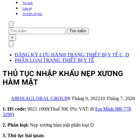
khẩu
Tin mới
TBYT
Liên hệ
TUYỂN DỤNG
Search
Tìm
kiếm
Close
×
cho:
Menu
ĐĂNG KÝ LƯU HÀNH TRANG THIẾT BỊ Y TẾ C, D
PHÂN LOẠI TRANG THIẾT BỊ Y TẾ
THỦ TỤC NHẬP KHẨU NẸP XƯƠNG
HÀM MẶT
AIRSEAGLOBAL GROUP
8 Tháng 9, 2022
10 Tháng 7, 2026
1. HS code:
9021 1000(Thuế NK 0%; VAT: ib
Em Minh 086 778
3290
)
2. Phân loại:
Nẹp xương hàm mặt phân loại D
3. Thủ tục hải quan