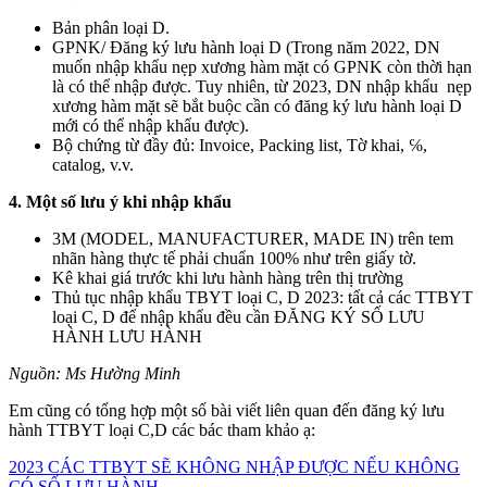
Bản phân loại D.
GPNK/ Đăng ký lưu hành loại D (Trong năm 2022, DN
muốn nhập khẩu nẹp xương hàm mặt có GPNK còn thời hạn
là có thể nhập được. Tuy nhiên, từ 2023, DN nhập khẩu nẹp
xương hàm mặt sẽ bắt buộc cần có đăng ký lưu hành loại D
mới có thể nhập khẩu được).
Bộ chứng từ đầy đủ: Invoice, Packing list, Tờ khai, ℅,
catalog, v.v.
4. Một số lưu ý khi nhập khẩu
3M (MODEL, MANUFACTURER, MADE IN) trên tem
nhãn hàng thực tế phải chuẩn 100% như trên giấy tờ.
Kê khai giá trước khi lưu hành hàng trên thị trường
Thủ tục nhập khẩu TBYT loại C, D 2023: tất cả các TTBYT
loại C, D để nhập khẩu đều cần ĐĂNG KÝ SỐ LƯU
HÀNH LƯU HÀNH
Nguồn: Ms Hường Minh
Em cũng có tổng hợp một số bài viết liên quan đến đăng ký lưu
hành TTBYT loại C,D các bác tham khảo ạ:
2023 CÁC TTBYT SẼ KHÔNG NHẬP ĐƯỢC NẾU KHÔNG
CÓ SỐ LƯU HÀNH