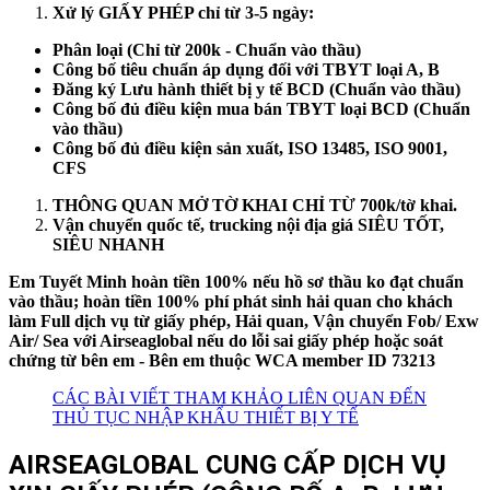
Xử lý GIẤY PHÉP chỉ từ 3-5 ngày:
Phân loại (Chỉ từ 200k - Chuẩn vào thầu)
Công bố tiêu chuẩn áp dụng đối với TBYT loại A, B
Đăng ký Lưu hành thiết bị y tế BCD (Chuẩn vào thầu)
Công bố đủ điều kiện mua bán TBYT loại BCD (Chuẩn
vào thầu)
Công bố đủ điều kiện sản xuất, ISO 13485, ISO 9001,
CFS
THÔNG QUAN MỞ TỜ KHAI CHỈ TỪ 700k/tờ khai.
Vận chuyển quốc tế, trucking nội địa giá SIÊU TỐT,
SIÊU NHANH
Em Tuyết Minh hoàn tiền 100% nếu hồ sơ thầu ko đạt chuẩn
vào thầu; hoàn tiền 100% phí phát sinh hải quan cho khách
làm Full dịch vụ từ giấy phép, Hải quan, Vận chuyển Fob/ Exw
Air/ Sea với Airseaglobal nếu do lỗi sai giấy phép hoặc soát
chứng từ bên em - Bên em thuộc WCA member ID 73213
CÁC BÀI VIẾT THAM KHẢO LIÊN QUAN ĐẾN
THỦ TỤC NHẬP KHẨU THIẾT BỊ Y TẾ
AIRSEAGLOBAL CUNG CẤP DỊCH VỤ