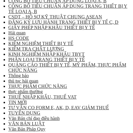
CÔNG BỐ TIÊU CHUẨN ÁP DỤNG LOẠI A, B
CÔNG BỐ TIÊU CHUẨN ÁP DỤNG TRANG THIẾT BỊ Y
TẾ LOẠI A, B
CSDT – HỒ SƠ KỸ THUẬT CHUNG ASEAN
ĐĂNG KÝ LƯU HÀNH TRANG THIẾT BỊ Y TẾ C, D
GIẤY PHÉP NHẬP KHẨU THIẾT BỊ Y TẾ
Hải quan
HS CODE
KIỂM NGHIỆM THIẾT BỊ Y TẾ
KIỂM TRA CHẤT LƯỢNG
KINH NGHIỆM NHẬP KHẨU TBYT
PHÂN LOẠI TRANG THIẾT BỊ Y TẾ
QUẢNG CÁO THIẾT BỊ Y TẾ, MỸ PHẨM, THỰC PHẨM
CHỨC NĂNG
Thông báo
thủ tục hải quan
THỰC PHẨM CHỨC NĂNG
thực phẩm thường
THUẾ NHẬP KHẨU, THUẾ VAT
TIN MỚI
TƯ VẤN CO FORM E, AK, D, EAV GIẢM THUẾ
TUYỂN DỤNG
Văn Bản chỉ đạo điều hành
VĂN BẢN LUẬT
Văn Bản Pháp Quy