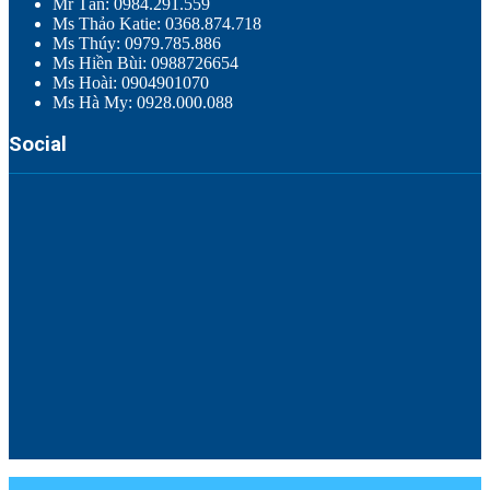
Mr Tân: 0984.291.559
Ms Thảo Katie: 0368.874.718
Ms Thúy: 0979.785.886
Ms Hiền Bùi: 0988726654
Ms Hoài: 0904901070
Ms Hà My: 0928.000.088
Social