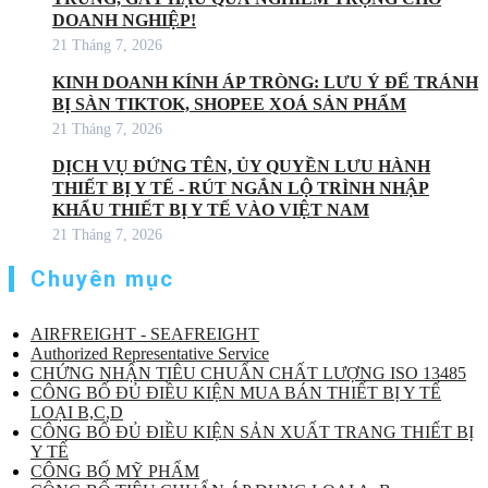
DOANH NGHIỆP!
21 Tháng 7, 2026
KINH DOANH KÍNH ÁP TRÒNG: LƯU Ý ĐỂ TRÁNH
BỊ SÀN TIKTOK, SHOPEE XOÁ SẢN PHẨM
21 Tháng 7, 2026
DỊCH VỤ ĐỨNG TÊN, ỦY QUYỀN LƯU HÀNH
THIẾT BỊ Y TẾ - RÚT NGẮN LỘ TRÌNH NHẬP
KHẨU THIẾT BỊ Y TẾ VÀO VIỆT NAM
21 Tháng 7, 2026
Chuyên mục
AIRFREIGHT - SEAFREIGHT
Authorized Representative Service
CHỨNG NHẬN TIÊU CHUẨN CHẤT LƯỢNG ISO 13485
CÔNG BỐ ĐỦ ĐIỀU KIỆN MUA BÁN THIẾT BỊ Y TẾ
LOẠI B,C,D
CÔNG BỐ ĐỦ ĐIỀU KIỆN SẢN XUẤT TRANG THIẾT BỊ
Y TẾ
CÔNG BỐ MỸ PHẨM