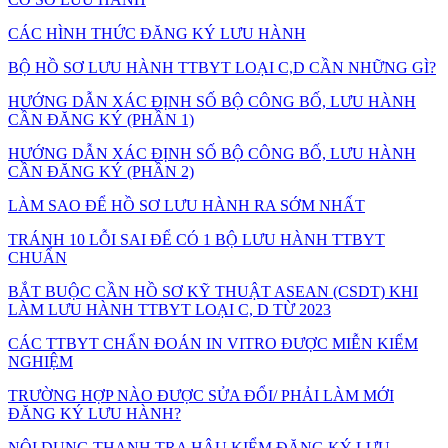
CÁC HÌNH THỨC ĐĂNG KÝ LƯU HÀNH
BỘ HỒ SƠ LƯU HÀNH TTBYT LOẠI C,D CẦN NHỮNG GÌ?
HƯỚNG DẪN XÁC ĐỊNH SỐ BỘ CÔNG BỐ, LƯU HÀNH
CẦN ĐĂNG KÝ (PHẦN 1)
HƯỚNG DẪN XÁC ĐỊNH SỐ BỘ CÔNG BỐ, LƯU HÀNH
CẦN ĐĂNG KÝ (PHẦN 2)
LÀM SAO ĐỂ HỒ SƠ LƯU HÀNH RA SỚM NHẤT
TRÁNH 10 LỖI SAI ĐỂ CÓ 1 BỘ LƯU HÀNH TTBYT
CHUẨN
BẮT BUỘC CẦN HỒ SƠ KỸ THUẬT ASEAN (CSDT) KHI
LÀM LƯU HÀNH TTBYT LOẠI C, D TỪ 2023
CÁC TTBYT CHẨN ĐOÁN IN VITRO ĐƯỢC MIỄN KIỂM
NGHIỆM
TRƯỜNG HỢP NÀO ĐƯỢC SỬA ĐỔI/ PHẢI LÀM MỚI
ĐĂNG KÝ LƯU HÀNH?
NỘI DUNG THANH TRA HẬU KIỂM ĐĂNG KÝ LƯU