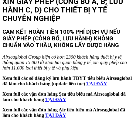
XIN GIẤY PHÉP (CÔNG BỐ A, B; LƯU
HÀNH C, D) CHO THIẾT BỊ Y TẾ
CHUYÊN NGHIỆP
CAM KẾT HOÀN TIỀN 100% PHÍ DỊCH VỤ NẾU
GIẤY PHÉP (CÔNG BỐ, LƯU HÀNH) KHÔNG
CHUẨN VÀO THẦU, KHÔNG LẤY ĐƯỢC HÀNG
Airseaglobal Group hiện có hơn 2300 khách hàng thiết bị y tế,
thông quan 15,000 tờ khai hải quan hàng y tế, xin giấy phép cho
hơn 11.000 loại thiết bị y tế và phụ kiện
Xem full các số đăng ký lưu hành TBYT tiêu biểu Airseaglobal
đã làm cho khách hàng (update liên tục)
TẠI ĐÂY
Xem full các vận đơn hàng Sea tiêu biểu mà Airseaglobal đã
làm cho khách hàng
TẠI ĐÂY
Xem full các vận đơn hàng Air tiêu biểu mà Airseaglobal đã
làm cho khách hàng
TẠI ĐÂY