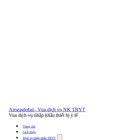
Airseaglobal - Vua dịch vụ NK TBYT
Vua dịch vụ nhập khẩu thiết bị y tế
Trang chủ
Giới thiệu
Show
Dịch vụ nhập khẩu TBYT