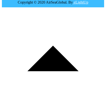
Copyright © 2020 AirSeaGlobal. By
eLightUp