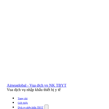
Airseaglobal - Vua dịch vụ NK TBYT
Vua dịch vụ nhập khẩu thiết bị y tế
Trang chủ
Giới thiệu
Show
Dịch vụ nhập khẩu TBYT