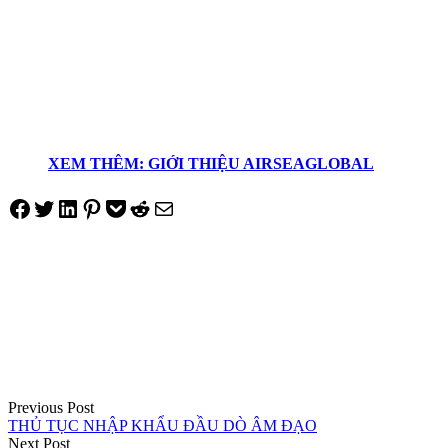
XEM THÊM: GIỚI THIỆU AIRSEAGLOBAL
Share on Facebook
Tweet on Twitter
Share on LinkedIn
Pin on Pinterest
Save to pocket
Share on Reddit
Share via Email
Điều
hướng
bài
viết
Previous Post
THỦ TỤC NHẬP KHẨU ĐẦU DÒ ÂM ĐẠO
Next Post