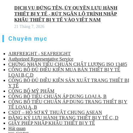
DỊCH VỤ ĐỨNG TÊN, ỦY QUYỀN LƯU HÀNH
THIẾT BỊ Y TẾ - RÚT NGẮN LỘ TRÌNH NHẬP
KHẨU THIẾT BỊ Y TẾ VÀO VIỆT NAM
21 Tháng 7, 2026
Chuyên mục
AIRFREIGHT - SEAFREIGHT
Authorized Representative Service
CHỨNG NHẬN TIÊU CHUẨN CHẤT LƯỢNG ISO 13485
CÔNG BỐ ĐỦ ĐIỀU KIỆN MUA BÁN THIẾT BỊ Y TẾ
LOẠI B,C,D
CÔNG BỐ ĐỦ ĐIỀU KIỆN SẢN XUẤT TRANG THIẾT BỊ
Y TẾ
CÔNG BỐ MỸ PHẨM
CÔNG BỐ TIÊU CHUẨN ÁP DỤNG LOẠI A, B
CÔNG BỐ TIÊU CHUẨN ÁP DỤNG TRANG THIẾT BỊ Y
TẾ LOẠI A, B
CSDT – HỒ SƠ KỸ THUẬT CHUNG ASEAN
ĐĂNG KÝ LƯU HÀNH TRANG THIẾT BỊ Y TẾ C, D
GIẤY PHÉP NHẬP KHẨU THIẾT BỊ Y TẾ
Hải quan