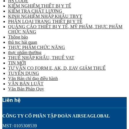
HS CODE
KIỂM NGHIỆM THIẾT BỊ Y TẾ
KIỂM TRA CHẤT LƯỢNG
KINH NGHIỆM NHẬP KHẨU TBYT
PHÂN LOẠI TRANG THIẾT BỊ Y TẾ
QUẢNG CÁO THIẾT BỊ Y TẾ, MỸ PHẨM, THỰC PHẨM
CHỨC NĂNG
Thông báo
thủ tục hải quan
THỰC PHẨM CHỨC NĂNG
thực phẩm thường
THUẾ NHẬP KHẨU, THUẾ VAT
TIN MỚI
TƯ VẤN CO FORM E, AK, D, EAV GIẢM THUẾ
TUYỂN DỤNG
Văn Bản chỉ đạo điều hành
VĂN BẢN LUẬT
Văn Bản Pháp Quy
Liên hệ
CÔNG TY CỔ PHẦN TẬP ĐOÀN AIRSEAGLOBAL
MST: 0105308539