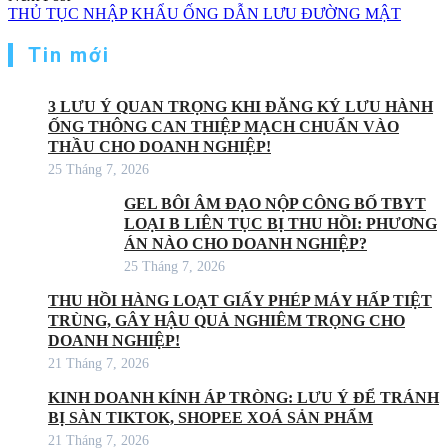
THỦ TỤC NHẬP KHẨU ỐNG DẪN LƯU ĐƯỜNG MẬT
Tin mới
3 LƯU Ý QUAN TRỌNG KHI ĐĂNG KÝ LƯU HÀNH
ỐNG THÔNG CAN THIỆP MẠCH CHUẨN VÀO
THẦU CHO DOANH NGHIỆP!
25 Tháng 7, 2026
GEL BÔI ÂM ĐẠO NỘP CÔNG BỐ TBYT
LOẠI B LIÊN TỤC BỊ THU HỒI: PHƯƠNG
ÁN NÀO CHO DOANH NGHIỆP?
25 Tháng 7, 2026
THU HỒI HÀNG LOẠT GIẤY PHÉP MÁY HẤP TIỆT
TRÙNG, GÂY HẬU QUẢ NGHIÊM TRỌNG CHO
DOANH NGHIỆP!
21 Tháng 7, 2026
KINH DOANH KÍNH ÁP TRÒNG: LƯU Ý ĐỂ TRÁNH
BỊ SÀN TIKTOK, SHOPEE XOÁ SẢN PHẨM
21 Tháng 7, 2026