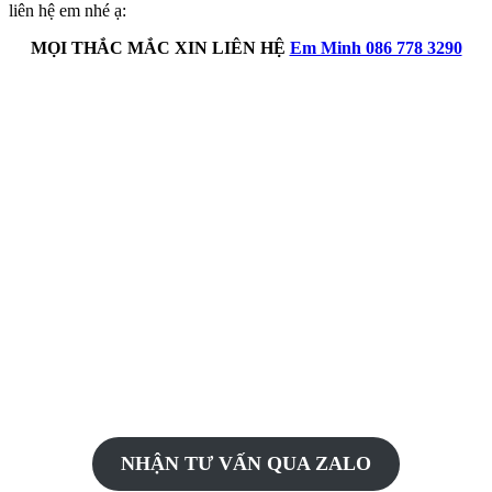
liên hệ em nhé ạ:
MỌI THẮC MẮC XIN LIÊN HỆ
Em Minh 086 778 3290
NHẬN TƯ VẤN QUA ZALO