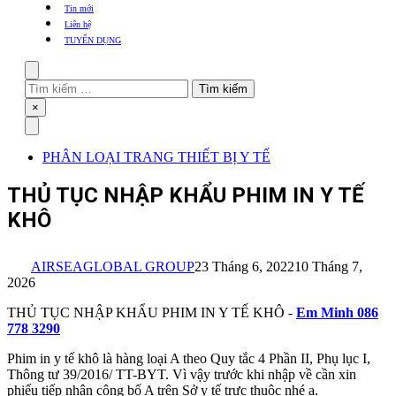
khẩu
Tin mới
TBYT
Liên hệ
TUYỂN DỤNG
Search
Tìm
kiếm
Close
×
cho:
Menu
PHÂN LOẠI TRANG THIẾT BỊ Y TẾ
THỦ TỤC NHẬP KHẨU PHIM IN Y TẾ
KHÔ
AIRSEAGLOBAL GROUP
23 Tháng 6, 2022
10 Tháng 7,
2026
THỦ TỤC NHẬP KHẨU PHIM IN Y TẾ KHÔ -
Em Minh 086
778 3290
Phim in y tế khô là hàng loại A theo Quy tắc 4 Phần II, Phụ lục I,
Thông tư 39/2016/ TT-BYT. Vì vậy trước khi nhập về cần xin
phiếu tiếp nhận công bố A trên Sở y tế trực thuộc nhé ạ.