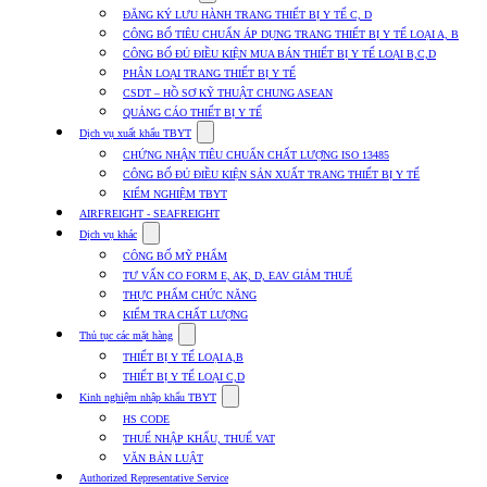
submenu
ĐĂNG KÝ LƯU HÀNH TRANG THIẾT BỊ Y TẾ C, D
for
CÔNG BỐ TIÊU CHUẨN ÁP DỤNG TRANG THIẾT BỊ Y TẾ LOẠI A, B
Dịch
CÔNG BỐ ĐỦ ĐIỀU KIỆN MUA BÁN THIẾT BỊ Y TẾ LOẠI B,C,D
vụ
nhập
PHÂN LOẠI TRANG THIẾT BỊ Y TẾ
khẩu
CSDT – HỒ SƠ KỸ THUẬT CHUNG ASEAN
TBYT
QUẢNG CÁO THIẾT BỊ Y TẾ
Show
Dịch vụ xuất khẩu TBYT
submenu
CHỨNG NHẬN TIÊU CHUẨN CHẤT LƯỢNG ISO 13485
for
CÔNG BỐ ĐỦ ĐIỀU KIỆN SẢN XUẤT TRANG THIẾT BỊ Y TẾ
Dịch
KIỂM NGHIỆM TBYT
vụ
xuất
AIRFREIGHT - SEAFREIGHT
khẩu
Show
Dịch vụ khác
TBYT
submenu
CÔNG BỐ MỸ PHẨM
for
TƯ VẤN CO FORM E, AK, D, EAV GIẢM THUẾ
Dịch
THỰC PHẨM CHỨC NĂNG
vụ
khác
KIỂM TRA CHẤT LƯỢNG
Show
Thủ tục các mặt hàng
submenu
THIẾT BỊ Y TẾ LOẠI A,B
for
THIẾT BỊ Y TẾ LOẠI C,D
Thủ
Show
tục
Kinh nghiệm nhập khẩu TBYT
submenu
các
HS CODE
for
mặt
THUẾ NHẬP KHẨU, THUẾ VAT
Kinh
hàng
VĂN BẢN LUẬT
nghiệm
nhập
Authorized Representative Service