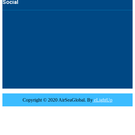
Social
Copyright © 2020 AirSeaGlobal. By
eLightUp