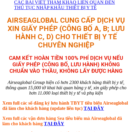
CÁC BÀI VIẾT THAM KHẢO LIÊN QUAN ĐẾN
THỦ TỤC NHẬP KHẨU THIẾT BỊ Y TẾ
AIRSEAGLOBAL CUNG CẤP DỊCH VỤ
XIN GIẤY PHÉP (CÔNG BỐ A, B; LƯU
HÀNH C, D) CHO THIẾT BỊ Y TẾ
CHUYÊN NGHIỆP
CAM KẾT HOÀN TIỀN 100% PHÍ DỊCH VỤ NẾU
GIẤY PHÉP (CÔNG BỐ, LƯU HÀNH) KHÔNG
CHUẨN VÀO THẦU, KHÔNG LẤY ĐƯỢC HÀNG
Airseaglobal Group hiện có hơn 2300 khách hàng thiết bị y tế,
thông quan 15,000 tờ khai hải quan hàng y tế, xin giấy phép cho
hơn 11.000 loại thiết bị y tế và phụ kiện
Xem full các số đăng ký lưu hành TBYT tiêu biểu Airseaglobal
đã làm cho khách hàng (update liên tục)
TẠI ĐÂY
Xem full các vận đơn hàng Sea tiêu biểu mà Airseaglobal đã
làm cho khách hàng
TẠI ĐÂY