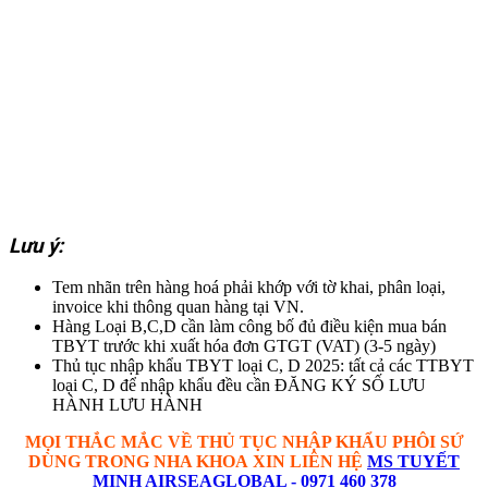
Lưu ý:
Tem nhãn trên hàng hoá phải khớp với tờ khai, phân loại,
invoice khi thông quan hàng tại VN.
Hàng Loại B,C,D cần làm công bố đủ điều kiện mua bán
TBYT trước khi xuất hóa đơn GTGT (VAT) (3-5 ngày)
Thủ tục nhập khẩu TBYT loại C, D 2025: tất cả các TTBYT
loại C, D để nhập khẩu đều cần ĐĂNG KÝ SỐ LƯU
HÀNH LƯU HÀNH
MỌI THẮC MẮC VỀ THỦ TỤC
NHẬP KHẨU
PHÔI SỨ
DÙNG TRONG NHA KHOA
XIN LIÊN HỆ
MS TUYẾT
MINH AIRSEAGLOBAL - 0971 460 378