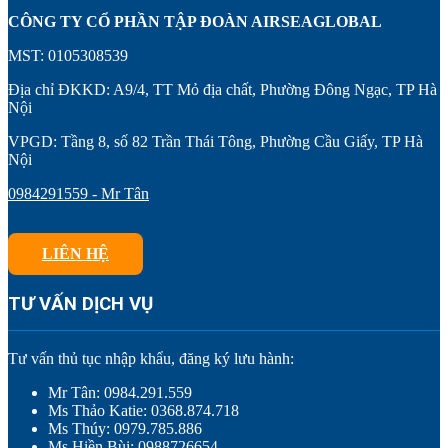
CÔNG TY CỔ PHẦN TẬP ĐOÀN AIRSEAGLOBAL
MST: 0105308539
Địa chỉ ĐKKD: A9/4, TT Mỏ địa chất, Phường Đông Ngạc, TP Hà
Nội
VPGD: Tầng 8, số 82 Trần Thái Tông, Phường Cầu Giấy, TP Hà
Nội
0984291559 - Mr Tân
LIÊN HỆ
TƯ VẤN DỊCH VỤ
Tư vấn thủ tục nhập khẩu, đăng ký lưu hành:
Mr Tân: 0984.291.559
Ms Thảo Katie: 0368.874.718
Ms Thúy: 0979.785.886
Ms Hiền Bùi: 0988726654