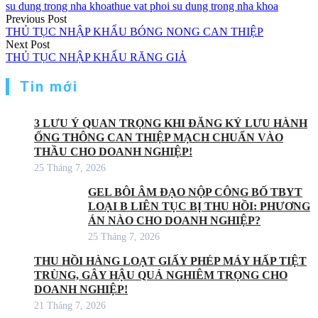
su dung trong nha khoa
thue vat phoi su dung trong nha khoa
Điều
Previous Post
THỦ TỤC NHẬP KHẨU BÓNG NONG CAN THIỆP
hướng
Next Post
THỦ TỤC NHẬP KHẨU RĂNG GIẢ
bài
viết
Tin mới
3 LƯU Ý QUAN TRỌNG KHI ĐĂNG KÝ LƯU HÀNH
ỐNG THÔNG CAN THIỆP MẠCH CHUẨN VÀO
THẦU CHO DOANH NGHIỆP!
25 Tháng 7, 2026
GEL BÔI ÂM ĐẠO NỘP CÔNG BỐ TBYT
LOẠI B LIÊN TỤC BỊ THU HỒI: PHƯƠNG
ÁN NÀO CHO DOANH NGHIỆP?
25 Tháng 7, 2026
THU HỒI HÀNG LOẠT GIẤY PHÉP MÁY HẤP TIỆT
TRÙNG, GÂY HẬU QUẢ NGHIÊM TRỌNG CHO
DOANH NGHIỆP!
21 Tháng 7, 2026