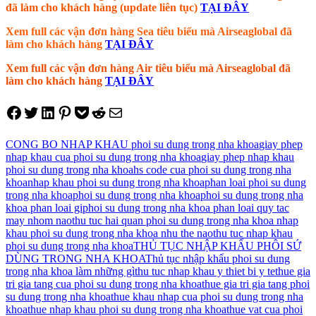
đã làm cho khách hàng (update liên tục)
TẠI ĐÂY
Xem full các vận đơn hàng Sea tiêu biểu mà Airseaglobal đã
làm cho khách hàng
TẠI ĐÂY
Xem full các vận đơn hàng Air tiêu biểu mà Airseaglobal đã
làm cho khách hàng
TẠI ĐÂY
Share on Facebook
Tweet on Twitter
Share on LinkedIn
Pin on Pinterest
Save to pocket
Share on Reddit
Share via Email
CONG BO NHAP KHAU phoi su dung trong nha khoa
giay phep
nhap khau cua phoi su dung trong nha khoa
giay phep nhap khau
phoi su dung trong nha khoa
hs code cua phoi su dung trong nha
khoa
nhap khau phoi su dung trong nha khoa
phan loai phoi su dung
trong nha khoa
phoi su dung trong nha khoa
phoi su dung trong nha
khoa phan loai gi
phoi su dung trong nha khoa phan loai quy tac
may nhom nao
thu tuc hai quan phoi su dung trong nha khoa nhap
khau phoi su dung trong nha khoa nhu the nao
thu tuc nhap khau
phoi su dung trong nha khoa
THỦ TỤC NHẬP KHẨU PHÔI SỨ
DÙNG TRONG NHA KHOA
Thủ tục nhập khẩu phoi su dung
trong nha khoa làm những gì
thu tuc nhap khau y thiet bi y te
thue gia
tri gia tang cua phoi su dung trong nha khoa
thue gia tri gia tang phoi
su dung trong nha khoa
thue khau nhap cua phoi su dung trong nha
khoa
thue nhap khau phoi su dung trong nha khoa
thue vat cua phoi