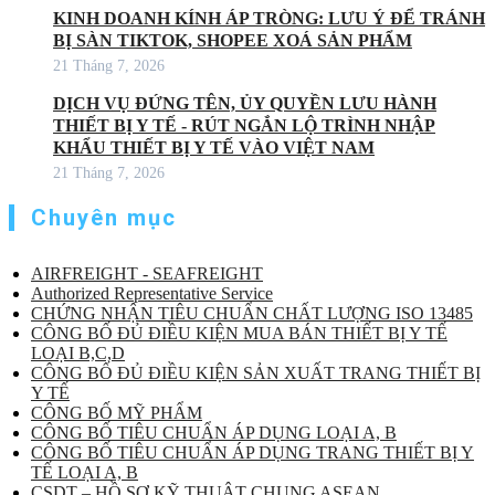
KINH DOANH KÍNH ÁP TRÒNG: LƯU Ý ĐỂ TRÁNH
BỊ SÀN TIKTOK, SHOPEE XOÁ SẢN PHẨM
21 Tháng 7, 2026
DỊCH VỤ ĐỨNG TÊN, ỦY QUYỀN LƯU HÀNH
THIẾT BỊ Y TẾ - RÚT NGẮN LỘ TRÌNH NHẬP
KHẨU THIẾT BỊ Y TẾ VÀO VIỆT NAM
21 Tháng 7, 2026
Chuyên mục
AIRFREIGHT - SEAFREIGHT
Authorized Representative Service
CHỨNG NHẬN TIÊU CHUẨN CHẤT LƯỢNG ISO 13485
CÔNG BỐ ĐỦ ĐIỀU KIỆN MUA BÁN THIẾT BỊ Y TẾ
LOẠI B,C,D
CÔNG BỐ ĐỦ ĐIỀU KIỆN SẢN XUẤT TRANG THIẾT BỊ
Y TẾ
CÔNG BỐ MỸ PHẨM
CÔNG BỐ TIÊU CHUẨN ÁP DỤNG LOẠI A, B
CÔNG BỐ TIÊU CHUẨN ÁP DỤNG TRANG THIẾT BỊ Y
TẾ LOẠI A, B
CSDT – HỒ SƠ KỸ THUẬT CHUNG ASEAN