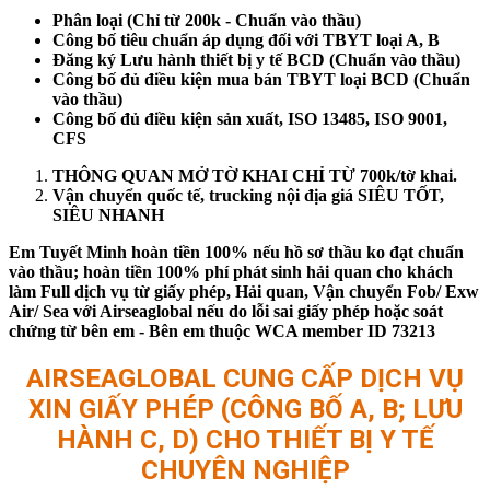
Phân loại (Chỉ từ 200k - Chuẩn vào thầu)
Công bố tiêu chuẩn áp dụng đối với TBYT loại A, B
Đăng ký Lưu hành thiết bị y tế BCD (Chuẩn vào thầu)
Công bố đủ điều kiện mua bán TBYT loại BCD (Chuẩn
vào thầu)
Công bố đủ điều kiện sản xuất, ISO 13485, ISO 9001,
CFS
THÔNG QUAN MỞ TỜ KHAI CHỈ TỪ 700k/tờ khai.
Vận chuyển quốc tế, trucking nội địa giá SIÊU TỐT,
SIÊU NHANH
Em Tuyết Minh hoàn tiền 100% nếu hồ sơ thầu ko đạt chuẩn
vào thầu; hoàn tiền 100% phí phát sinh hải quan cho khách
làm Full dịch vụ từ giấy phép, Hải quan, Vận chuyển Fob/ Exw
Air/ Sea với Airseaglobal nếu do lỗi sai giấy phép hoặc soát
chứng từ bên em - Bên em thuộc WCA member ID 73213
AIRSEAGLOBAL CUNG CẤP DỊCH VỤ
XIN GIẤY PHÉP (CÔNG BỐ A, B; LƯU
HÀNH C, D) CHO THIẾT BỊ Y TẾ
CHUYÊN NGHIỆP