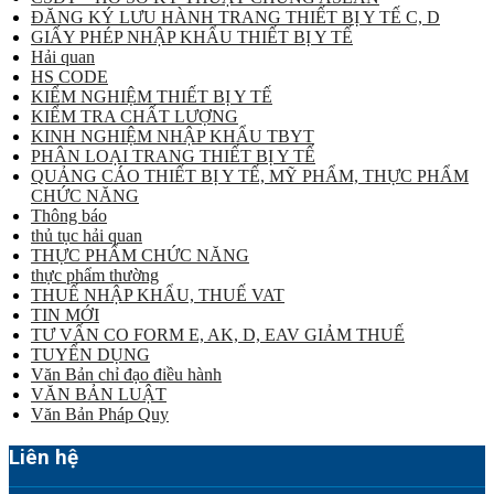
ĐĂNG KÝ LƯU HÀNH TRANG THIẾT BỊ Y TẾ C, D
GIẤY PHÉP NHẬP KHẨU THIẾT BỊ Y TẾ
Hải quan
HS CODE
KIỂM NGHIỆM THIẾT BỊ Y TẾ
KIỂM TRA CHẤT LƯỢNG
KINH NGHIỆM NHẬP KHẨU TBYT
PHÂN LOẠI TRANG THIẾT BỊ Y TẾ
QUẢNG CÁO THIẾT BỊ Y TẾ, MỸ PHẨM, THỰC PHẨM
CHỨC NĂNG
Thông báo
thủ tục hải quan
THỰC PHẨM CHỨC NĂNG
thực phẩm thường
THUẾ NHẬP KHẨU, THUẾ VAT
TIN MỚI
TƯ VẤN CO FORM E, AK, D, EAV GIẢM THUẾ
TUYỂN DỤNG
Văn Bản chỉ đạo điều hành
VĂN BẢN LUẬT
Văn Bản Pháp Quy
Liên hệ