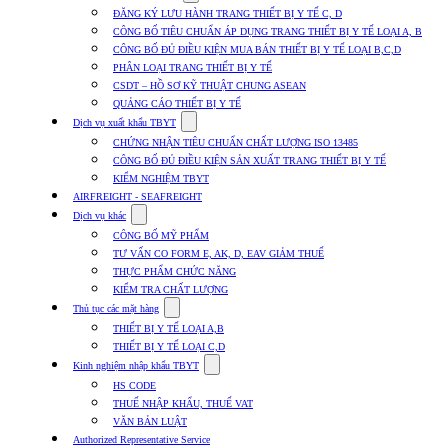
submenu
ĐĂNG KÝ LƯU HÀNH TRANG THIẾT BỊ Y TẾ C, D
for
CÔNG BỐ TIÊU CHUẨN ÁP DỤNG TRANG THIẾT BỊ Y TẾ LOẠI A, B
Dịch
CÔNG BỐ ĐỦ ĐIỀU KIỆN MUA BÁN THIẾT BỊ Y TẾ LOẠI B,C,D
vụ
nhập
PHÂN LOẠI TRANG THIẾT BỊ Y TẾ
khẩu
CSDT – HỒ SƠ KỸ THUẬT CHUNG ASEAN
TBYT
QUẢNG CÁO THIẾT BỊ Y TẾ
Show
Dịch vụ xuất khẩu TBYT
submenu
CHỨNG NHẬN TIÊU CHUẨN CHẤT LƯỢNG ISO 13485
for
CÔNG BỐ ĐỦ ĐIỀU KIỆN SẢN XUẤT TRANG THIẾT BỊ Y TẾ
Dịch
KIỂM NGHIỆM TBYT
vụ
xuất
AIRFREIGHT - SEAFREIGHT
khẩu
Show
Dịch vụ khác
TBYT
submenu
CÔNG BỐ MỸ PHẨM
for
TƯ VẤN CO FORM E, AK, D, EAV GIẢM THUẾ
Dịch
THỰC PHẨM CHỨC NĂNG
vụ
khác
KIỂM TRA CHẤT LƯỢNG
Show
Thủ tục các mặt hàng
submenu
THIẾT BỊ Y TẾ LOẠI A,B
for
THIẾT BỊ Y TẾ LOẠI C,D
Thủ
Show
tục
Kinh nghiệm nhập khẩu TBYT
submenu
các
HS CODE
for
mặt
THUẾ NHẬP KHẨU, THUẾ VAT
Kinh
hàng
VĂN BẢN LUẬT
nghiệm
nhập
Authorized Representative Service