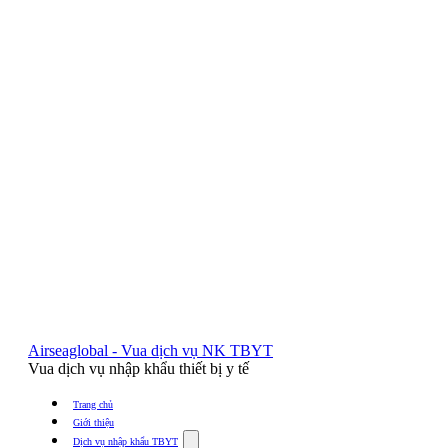
Airseaglobal - Vua dịch vụ NK TBYT
Vua dịch vụ nhập khẩu thiết bị y tế
Trang chủ
Giới thiệu
Show
Dịch vụ nhập khẩu TBYT