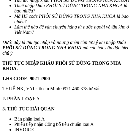
Thủ tục nhập khẩu
PHÔI SỨ DÙNG TRONG NHA KHOA
?
Thuế nhập khẩu
PHÔI SỨ DÙNG TRONG NHA KHOA
là
bao nhiêu?
Mã HS code PHÔI SỨ DÙNG TRONG NHA KHOA
là bao
nhiêu?
Làm thế nào để vận chuyển hàng từ nước ngoài về tận kho ở
Việt Nam?
Dưới đây là thủ tục nhập và những điểm cần lưu ý khi nhập khẩu
PHÔI SỨ DÙNG TRONG NHA KHOA
mà các bác cần đặc biệt
chú ý
THỦ TỤC NHẬP KHẨU
PHÔI SỨ DÙNG TRONG NHA
KHOA
:
1.HS CODE
:
9021 2900
THUẾ NK, VAT : ib em Minh 0971 460 378 tư vấn
2. PHÂN LOẠI
: A
3. THỦ TỤC HẢI QUAN
Bản phân loại A
Phiếu tiếp nhận Công bố tiêu chuẩn loại A
INVOICE