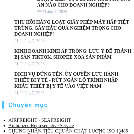
ÁN NÀO CHO DOANH NGHIỆP?
25 Tháng 7, 2026
THU HỒI HÀNG LOẠT GIẤY PHÉP MÁY HẤP TIỆT
TRÙNG, GÂY HẬU QUẢ NGHIÊM TRỌNG CHO
DOANH NGHIỆP!
21 Tháng 7, 2026
KINH DOANH KÍNH ÁP TRÒNG: LƯU Ý ĐỂ TRÁNH
BỊ SÀN TIKTOK, SHOPEE XOÁ SẢN PHẨM
21 Tháng 7, 2026
DỊCH VỤ ĐỨNG TÊN, ỦY QUYỀN LƯU HÀNH
THIẾT BỊ Y TẾ - RÚT NGẮN LỘ TRÌNH NHẬP
KHẨU THIẾT BỊ Y TẾ VÀO VIỆT NAM
21 Tháng 7, 2026
Chuyên mục
AIRFREIGHT - SEAFREIGHT
Authorized Representative Service
CHỨNG NHẬN TIÊU CHUẨN CHẤT LƯỢNG ISO 13485