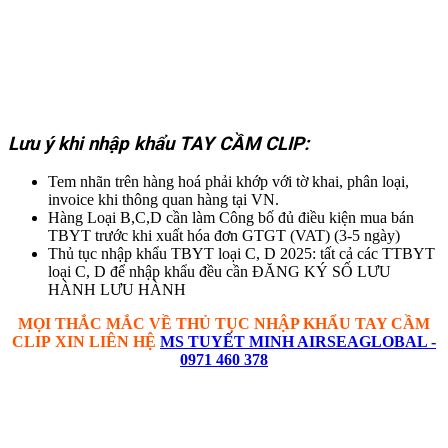
Lưu ý khi nhập khẩu TAY CẦM CLIP:
Tem nhãn trên hàng hoá phải khớp với tờ khai, phân loại,
invoice khi thông quan hàng tại VN.
Hàng Loại B,C,D cần làm Công bố đủ điều kiện mua bán
TBYT trước khi xuất hóa đơn GTGT (VAT) (3-5 ngày)
Thủ tục nhập khẩu TBYT loại C, D 2025: tất cả các TTBYT
loại C, D để nhập khẩu đều cần ĐĂNG KÝ SỐ LƯU
HÀNH LƯU HÀNH
MỌI THẮC MẮC VỀ THỦ TỤC
NHẬP KHẨU
TAY CẦM
CLIP
XIN LIÊN HỆ
MS TUYẾT MINH AIRSEAGLOBAL -
0971 460 378