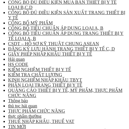
CÔNG BỐ ĐỦ ĐIỀU KIỆN MUA BÁN THIẾT BỊ Y TẾ
LOẠI B,C,D
CÔNG BỐ ĐỦ ĐIỀU KIỆN SẢN XUẤT TRANG THIẾT BỊ
Y TẾ
CÔNG BỐ MỸ PHẨM
CÔNG BỐ TIÊU CHUẨN ÁP DỤNG LOẠI A, B
CÔNG BỐ TIÊU CHUẨN ÁP DỤNG TRANG THIẾT BỊ Y
TẾ LOẠI A, B
CSDT – HỒ SƠ KỸ THUẬT CHUNG ASEAN
ĐĂNG KÝ LƯU HÀNH TRANG THIẾT BỊ Y TẾ C, D
GIẤY PHÉP NHẬP KHẨU THIẾT BỊ Y TẾ
Hải quan
HS CODE
KIỂM NGHIỆM THIẾT BỊ Y TẾ
KIỂM TRA CHẤT LƯỢNG
KINH NGHIỆM NHẬP KHẨU TBYT
PHÂN LOẠI TRANG THIẾT BỊ Y TẾ
QUẢNG CÁO THIẾT BỊ Y TẾ, MỸ PHẨM, THỰC PHẨM
CHỨC NĂNG
Thông báo
thủ tục hải quan
THỰC PHẨM CHỨC NĂNG
thực phẩm thường
THUẾ NHẬP KHẨU, THUẾ VAT
TIN MỚI