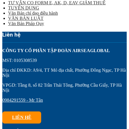
TƯ VẤN CO FORM E, AK, D, EAV GIẢM THUẾ
TUYỂN DỤNG
Văn Bản chỉ đạo điều hành
VĂN BẢN LUẬT
Văn Bản Pháp Quy
Liên hệ
CÔNG TY CỔ PHẦN TẬP ĐOÀN AIRSEAGLOBAL
MST: 0105308539
Địa chỉ ĐKKD: A9/4, TT Mỏ địa chất, Phường Đông Ngạc, TP Hà
Nội
VPGD: Tầng 8, số 82 Trần Thái Tông, Phường Cầu Giấy, TP Hà
Nội
0984291559 - Mr Tân
LIÊN HỆ