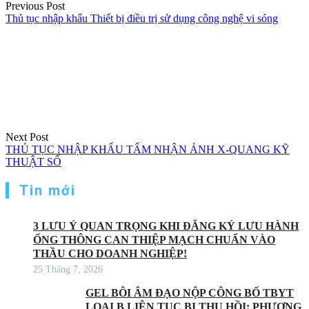
Previous Post
Thủ tục nhập khẩu Thiết bị điều trị sử dụng công nghệ vi sóng
Next Post
THỦ TỤC NHẬP KHẨU TẤM NHẬN ẢNH X-QUANG KỸ
THUẬT SỐ
Tin mới
3 LƯU Ý QUAN TRỌNG KHI ĐĂNG KÝ LƯU HÀNH
ỐNG THÔNG CAN THIỆP MẠCH CHUẨN VÀO
THẦU CHO DOANH NGHIỆP!
25 Tháng 7, 2026
GEL BÔI ÂM ĐẠO NỘP CÔNG BỐ TBYT
LOẠI B LIÊN TỤC BỊ THU HỒI: PHƯƠNG