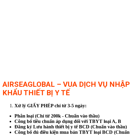
AIRSEAGLOBAL – VUA DỊCH VỤ NHẬP
KHẨU THIẾT BỊ Y TẾ
Xử lý GIẤY PHÉP chỉ từ 3-5 ngày:
Phân loại (Chỉ từ 200k - Chuẩn vào thầu)
Công bố tiêu chuẩn áp dụng đối với TBYT loại A, B
Đăng ký Lưu hành thiết bị y tế BCD (Chuẩn vào thầu)
Công bố đủ điều kiện mua bán TBYT loại BCD (Chuẩn