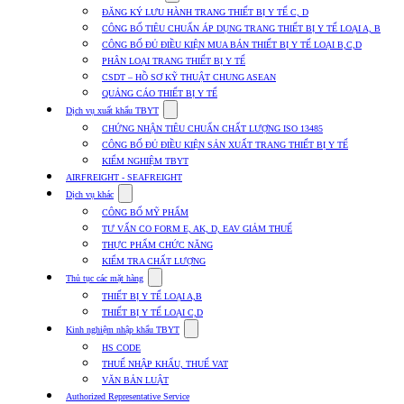
submenu
ĐĂNG KÝ LƯU HÀNH TRANG THIẾT BỊ Y TẾ C, D
for
CÔNG BỐ TIÊU CHUẨN ÁP DỤNG TRANG THIẾT BỊ Y TẾ LOẠI A, B
Dịch
CÔNG BỐ ĐỦ ĐIỀU KIỆN MUA BÁN THIẾT BỊ Y TẾ LOẠI B,C,D
vụ
nhập
PHÂN LOẠI TRANG THIẾT BỊ Y TẾ
khẩu
CSDT – HỒ SƠ KỸ THUẬT CHUNG ASEAN
TBYT
QUẢNG CÁO THIẾT BỊ Y TẾ
Show
Dịch vụ xuất khẩu TBYT
submenu
CHỨNG NHẬN TIÊU CHUẨN CHẤT LƯỢNG ISO 13485
for
CÔNG BỐ ĐỦ ĐIỀU KIỆN SẢN XUẤT TRANG THIẾT BỊ Y TẾ
Dịch
KIỂM NGHIỆM TBYT
vụ
xuất
AIRFREIGHT - SEAFREIGHT
khẩu
Show
Dịch vụ khác
TBYT
submenu
CÔNG BỐ MỸ PHẨM
for
TƯ VẤN CO FORM E, AK, D, EAV GIẢM THUẾ
Dịch
THỰC PHẨM CHỨC NĂNG
vụ
khác
KIỂM TRA CHẤT LƯỢNG
Show
Thủ tục các mặt hàng
submenu
THIẾT BỊ Y TẾ LOẠI A,B
for
THIẾT BỊ Y TẾ LOẠI C,D
Thủ
Show
tục
Kinh nghiệm nhập khẩu TBYT
submenu
các
HS CODE
for
mặt
THUẾ NHẬP KHẨU, THUẾ VAT
Kinh
hàng
VĂN BẢN LUẬT
nghiệm
nhập
Authorized Representative Service