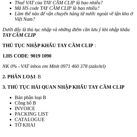
Thuế VAT
của
TAY CẦM CLIP
là bao nhiêu?
Mã HS code TAY CẦM CLIP
là bao nhiêu?
Làm thế nào để vận chuyển hàng từ nước ngoài về tận kho ở
Việt Nam?
Dưới đây là thủ tục nhập và những điểm cần lưu ý khi nhập khẩu
TAY CẦM CLIP
THỦ TỤC NHẬP KHẨU
TAY CẦM CLIP
:
1.HS CODE
:
9019 1090
NK 0% - VAT inbox em Minh 0971 460 378 (zalo/tel)
2. PHÂN LOẠI
: B
3. THỦ TỤC HẢI QUAN NHẬP KHẨU TAY CẦM CLIP
Bản phân loại B
Công bố B
INVOICE
PACKING LIST
CATALOGUE
TỜ KHAI