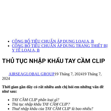
CÔNG BỐ TIÊU CHUẨN ÁP DỤNG LOẠI A, B
CÔNG BỐ TIÊU CHUẨN ÁP DỤNG TRANG THIẾT BỊ
Y TẾ LOẠI A, B
THỦ TỤC NHẬP KHẨU TAY CẦM CLIP
AIRSEAGLOBAL GROUP
19 Tháng 7, 2024
19 Tháng 7,
2024
Thời gian gần đây có rất nhiều anh chị hỏi em những vấn đề
như sau:
TAY CẦM CLIP
phân loại gì?
Thủ tục nhập khẩu
TAY CẦM CLIP
?
Thuế nhập khẩu của
TAY CẦM CLIP
là bao nhiêu?