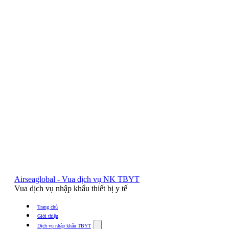
Airseaglobal - Vua dịch vụ NK TBYT
Vua dịch vụ nhập khẩu thiết bị y tế
Trang chủ
Giới thiệu
Show
Dịch vụ nhập khẩu TBYT