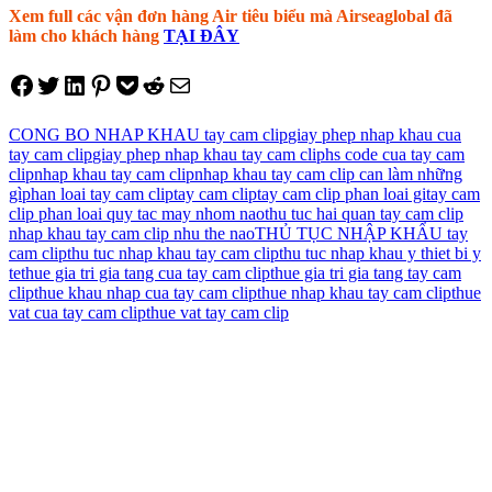
Xem full các vận đơn hàng Air tiêu biểu mà Airseaglobal đã
làm cho khách hàng
TẠI ĐÂY
Share on Facebook
Tweet on Twitter
Share on LinkedIn
Pin on Pinterest
Save to pocket
Share on Reddit
Share via Email
CONG BO NHAP KHAU tay cam clip
giay phep nhap khau cua
tay cam clip
giay phep nhap khau tay cam clip
hs code cua tay cam
clip
nhap khau tay cam clip
nhap khau tay cam clip can làm những
gì
phan loai tay cam clip
tay cam clip
tay cam clip phan loai gi
tay cam
clip phan loai quy tac may nhom nao
thu tuc hai quan tay cam clip
nhap khau tay cam clip nhu the nao
THỦ TỤC NHẬP KHẨU tay
cam clip
thu tuc nhap khau tay cam clip
thu tuc nhap khau y thiet bi y
te
thue gia tri gia tang cua tay cam clip
thue gia tri gia tang tay cam
clip
thue khau nhap cua tay cam clip
thue nhap khau tay cam clip
thue
vat cua tay cam clip
thue vat tay cam clip
Điều
hướng
bài
viết