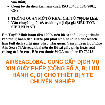
vào thầu)
Công bố đủ điều kiện sản xuất, ISO 13485, ISO 9001,
CFS
THÔNG QUAN MỞ TỜ KHAI CHỈ TỪ 700k/tờ khai.
Vận chuyển quốc tế, trucking nội địa giá SIÊU TỐT,
SIÊU NHANH
Em Tuyết Minh hoàn tiền 100% nếu hồ sơ thầu ko đạt chuẩn
vào thầu; hoàn tiền 100% phí phát sinh hải quan cho khách
làm Full dịch vụ từ giấy phép, Hải quan, Vận chuyển Fob/ Exw
Air/ Sea với Airseaglobal nếu do lỗi sai giấy phép hoặc soát
chứng từ bên em - Bên em thuộc WCA member ID 73213
AIRSEAGLOBAL CUNG CẤP DỊCH VỤ
XIN GIẤY PHÉP (CÔNG BỐ A, B; LƯU
HÀNH C, D) CHO THIẾT BỊ Y TẾ
CHUYÊN NGHIỆP