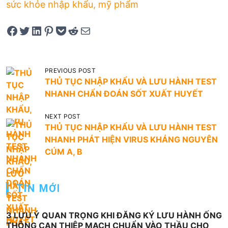
sức khỏe nhập khẩu, mỹ phẩm
Share on Facebook
Tweet on Twitter
Share on LinkedIn
Pin on Pinterest
Save to pocket
Share on Reddit
Share via Email
Đ
PREVIOUS POST
THỦ TỤC NHẬP KHẨU VÀ LƯU HÀNH TEST
i
NHANH CHẨN ĐOÁN SỐT XUẤT HUYẾT
ề
u
NEXT POST
THỦ TỤC NHẬP KHẨU VÀ LƯU HÀNH TEST
h
NHANH PHÁT HIỆN VIRUS KHÁNG NGUYÊN
ư
CÚM A, B
ớ
n
TIN MỚI
g
b
3 LƯU Ý QUAN TRỌNG KHI ĐĂNG KÝ LƯU HÀNH ỐNG
à
THÔNG CAN THIỆP MẠCH CHUẨN VÀO THẦU CHO