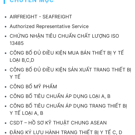
CHUYÊN MỤC
AIRFREIGHT - SEAFREIGHT
Authorized Representative Service
CHỨNG NHẬN TIÊU CHUẨN CHẤT LƯỢNG ISO
13485
CÔNG BỐ ĐỦ ĐIỀU KIỆN MUA BÁN THIẾT BỊ Y TẾ
LOẠI B,C,D
CÔNG BỐ ĐỦ ĐIỀU KIỆN SẢN XUẤT TRANG THIẾT BỊ
Y TẾ
CÔNG BỐ MỸ PHẨM
CÔNG BỐ TIÊU CHUẨN ÁP DỤNG LOẠI A, B
CÔNG BỐ TIÊU CHUẨN ÁP DỤNG TRANG THIẾT BỊ
Y TẾ LOẠI A, B
CSDT – HỒ SƠ KỸ THUẬT CHUNG ASEAN
ĐĂNG KÝ LƯU HÀNH TRANG THIẾT BỊ Y TẾ C, D