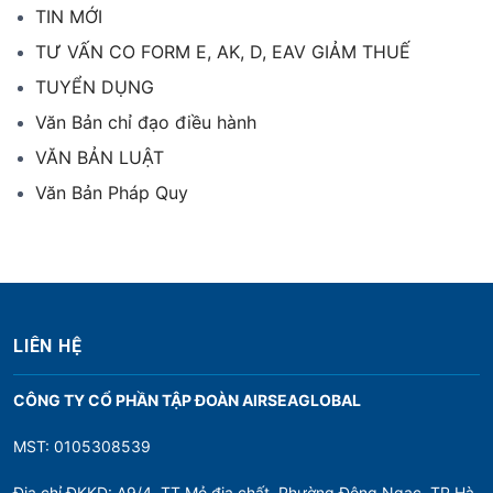
TIN MỚI
TƯ VẤN CO FORM E, AK, D, EAV GIẢM THUẾ
TUYỂN DỤNG
Văn Bản chỉ đạo điều hành
VĂN BẢN LUẬT
Văn Bản Pháp Quy
LIÊN HỆ
CÔNG TY CỔ PHẦN TẬP ĐOÀN AIRSEAGLOBAL
MST: 0105308539
Địa chỉ ĐKKD: A9/4, TT Mỏ địa chất, Phường Đông Ngạc, TP Hà