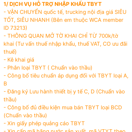
1/ DỊCH VỤ HỖ TRỢ NHẬP KHẨU TBYT
- VẬN CHUYỂN quốc tế, trucking nội địa giá SIÊU
TỐT, SIÊU NHANH (Bên em thuộc WCA member
ID 73213)
- THÔNG QUAN MỞ TỜ KHAI CHỈ TỪ 700k/tờ
khai (Tư vấn thuế nhập khẩu, thuế VAT, CO ưu đãi
thuế)
- Kê khai giá
- Phân loại TBYT ( Chuẩn vào thầu)
- Công bố tiêu chuẩn áp dụng đối với TBYT loại A,
B
- Đăng ký Lưu hành thiết bị y tế C, D (Chuẩn vào
thầu)
- Công bố đủ điều kiện mua bán TBYT loại BCD
(Chuẩn vào thầu)
- Xin giấy phép quảng cáo TBYT
- Xin cấp mã hãng nước sản xuất, mã VTYT theo