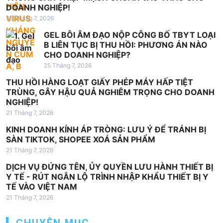
DOANH NGHIỆP!
i
25 Tháng 7, 2026
v
GEL BÔI ÂM ĐẠO NỘP CÔNG BỐ TBYT LOẠI
i
B LIÊN TỤC BỊ THU HỒI: PHƯƠNG ÁN NÀO
CHO DOANH NGHIỆP?
ế
25 Tháng 7, 2026
t
THU HỒI HÀNG LOẠT GIẤY PHÉP MÁY HẤP TIỆT
TRÙNG, GÂY HẬU QUẢ NGHIÊM TRỌNG CHO DOANH
NGHIỆP!
21 Tháng 7, 2026
KINH DOANH KÍNH ÁP TRÒNG: LƯU Ý ĐỂ TRÁNH BỊ
SÀN TIKTOK, SHOPEE XOÁ SẢN PHẨM
21 Tháng 7, 2026
DỊCH VỤ ĐỨNG TÊN, ỦY QUYỀN LƯU HÀNH THIẾT BỊ
Y TẾ - RÚT NGẮN LỘ TRÌNH NHẬP KHẨU THIẾT BỊ Y
TẾ VÀO VIỆT NAM
21 Tháng 7, 2026