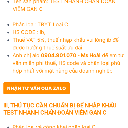
Tên sản phẩm: TEST NHANH CHẨN ĐOÁN
VIÊM GAN C
Phân loại: TBYT Loại C
HS CODE : ib,
Thuế VAT 5%, thuế nhập khẩu vui lòng ib để
được hưởng thuế suất ưu đãi
Anh chị alo
0904.901.070 - Ms Hoài
để em tư
vấn miễn phí thuế, HS code và phân loại phù
hợp nhất với mặt hàng của doanh nghiệp
NHẬN TƯ VẤN QUA ZALO
I
II, THỦ TỤC CẦN CHUẨN BỊ ĐỂ NHẬP KHẨU
TEST NHANH CHẨN ĐOÁN VIÊM GAN C
Phân loại và công khai phân loại C