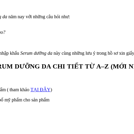
g da
năm nay với những câu hỏi như:
ào?
c nhập khẩu
Serum dưỡng da
này cùng những lưu ý trong hồ sơ xin giấ
UM DƯỠNG DA CHI TIẾT TỪ A–Z (
MỚI N
ẩm ( tham khảo
TẠI ĐÂY
)
g bố mỹ phẩm cho sản phẩm