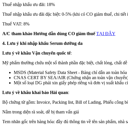
Thuế nhập khẩu ưu đãi: 18%
Thuế nhập khẩu ưu đãi đặc biệt: 0-5% (khi có CO giảm thuế, chi tiế
Thuế VAT: 8%
A/C tham khảo Hướng dẫn dùng CO giảm thuế
TẠI ĐÂY
4. Lưu ý khi nhập khẩu Serum dưỡng da
Lưu ý về khâu Vận chuyển quốc tế
:
Mỹ phẩm thường chứa một số thành phần đặc biệt, chất lỏng, chất dễ 
MSDS (Material Safety Data Sheet - Bảng chỉ dẫn an toàn hóa 
CNAS CERT BY SEA/AIR (Chứng nhận an toàn vận chuyển
Một số loại DG phải xin giấy phép riêng và đơn vị xuất khẩu 
Lưu ý về khâu khai báo Hải quan
:
Bộ chứng từ gồm: Invoice, Packing list, Bill of Lading, Phiếu côn
Nằm trong diện rà soát, dễ bị tham vấn giá
Tem nhãn gốc trên hàng hóa: đầy đủ thông tin về tên sản phẩm, nhà 