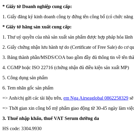
* Giấy tờ Doanh nghiệp cung cấp:
1. Giấy đăng ký kinh doanh công ty đứng tên công bố (có chức năn
* Giấy tờ hãng sản xuất cung cấp:
1. Thư uỷ quyền của nhà sản xuất sản phẩm được hợp pháp hóa lãnh 
2. Giấy chứng nhận lưu hành tự do (Certificate of Free Sale) do cơ
3. Bảng thành phần/MSDS/COA bao gồm đầy đủ thông tin về tên thàn
4. CGMP hoặc ISO 22716 (chứng nhận đủ điều kiện sản xuất MP)
5. Công dụng sản phẩm
6. Tem nhãn gốc sản phẩm
=> Anh/chị gửi các tài liệu trên,
em Nga Airseaglobal 0862258329
sẽ
=> Thời gian xin công bố mỹ phẩm giao động từ 30-45 ngày làm việc
3. Thuế nhập khẩu, thuế VAT Serum dưỡng da
HS code: 3304.9930