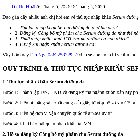
Tô Thị Hoài
26 Tháng 5, 2026
26 Tháng 5, 2026
Dạo gần đây nhiều anh chị hỏi em về thủ tục nhập khẩu
Serum dưỡn
1.
Thủ tục nhập khẩu
Serum dưỡng da
như thế nào?
2.
Đăng ký Công bố mỹ phẩm cho
Serum dưỡng da
như thế n
3.
Thuế nhập khẩu, thuế VAT
Serum dưỡng da
bao nhiêu?
4.
Lưu ý khi nhập khẩu
Serum dưỡng da
?
Vậy hôm nay
Em Nga 0862258329
sẽ chia sẻ cho anh chị về thủ tụ
QUY TRÌNH & THỦ TỤC NHẬP KHẨU SER
1.
Thủ tục nhập khẩu Serum dưỡng da
Bước 1: Thành lập DN, HKD và đăng ký mã ngành buôn bán Mỹ ph
Bước 2: Liên hệ hãng sản xuất cung cấp giấy tờ nộp hồ sơ xin Côn
Bước 3: Liên hệ đơn vị vận chuyển quốc tế air/sea uy tín
Bước 4: Khai báo hải quan nhập khẩu tại VN
2. Hồ sơ đăng ký Công bố mỹ phẩm cho Serum dưỡng da