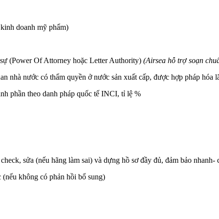
g kinh doanh mỹ phẩm)
sự (Power Of Attorney hoặc Letter Authority)
(Airsea hỗ trợ soạn chu
 quan nhà nước có thẩm quyền ở nước sản xuất cấp, được hợp pháp hóa 
h phần theo danh pháp quốc tế INCI, tỉ lệ %
 check, sửa (nếu hãng làm sai) và dựng hồ sơ đầy đủ, đảm bảo nhanh- c
 (nếu không có phản hồi bổ sung)