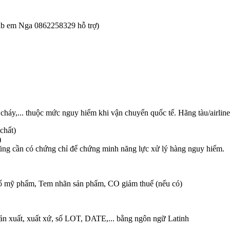
t ib em Nga 0862258329 hỗ trợ)
cháy,... thuộc mức nguy hiểm khi vận chuyển quốc tế. Hãng tàu/airline
chất)
)
cũng cần có chứng chỉ để chứng minh năng lực xử lý hàng nguy hiểm.
g bố mỹ phẩm, Tem nhãn sản phẩm, CO giảm thuế (nếu có)
sản xuất, xuất xứ, số LOT, DATE,... bằng ngôn ngữ Latinh