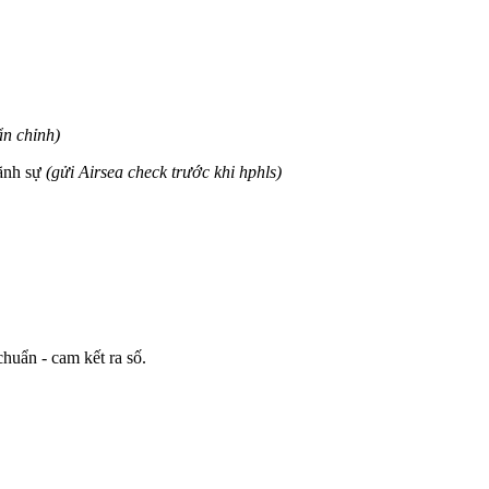
ẩn chỉnh)
lãnh sự
(gửi Airsea check trước khi hphls)
huẩn - cam kết ra số.