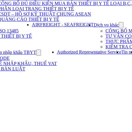
Dịch
CÔNG BỐ ĐỦ ĐIỀU KIỆN MUA BÁN THIẾT BỊ Y TẾ LOẠI B,C
vụ
PHÂN LOẠI TRANG THIẾT BỊ Y TẾ
nhập
khẩu
CSDT – HỒ SƠ KỸ THUẬT CHUNG ASEAN
TBYT
QUẢNG CÁO THIẾT BỊ Y TẾ
AIRFREIGHT - SEAFREIGHT
Dịch vụ khác
Show
subme
O 13485
CÔNG BỐ 
for
HIẾT BỊ Y TẾ
TƯ VẤN CO 
Dịch
THỰC PHẨ
vụ
KIỂM TRA 
khác
Authorized Representative Service
Tin m
m nhập khẩu TBYT
Show
submenu
CODE
for
Ế NHẬP KHẨU, THUẾ VAT
Kinh
 BẢN LUẬT
nghiệm
nhập
khẩu
TBYT