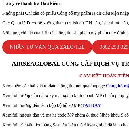
Lưu ý về thanh tra Hậu kiểm
:
Không phải Chỉ cần có phiếu Công bố mỹ phẩm là đủ điều kiện nhập 
Cục Quản lý Dược sẽ xuống thanh tra bất cứ DN nào, bất cứ lúc nào,
Nội dung chi tiết của Hồ sơ Thông tin sản phẩm mỹ phẩm quy định t
NHẬN TƯ VẤN QUA ZALO/TEL
0862 258 329
AIRSEAGLOBAL CUNG CẤP DỊCH VỤ
TR
CAM KẾT HOÀN TIỀN
Xem thêm các bài viết update thông tin mới qua fanpage
Công bố m
Xem ful hướng dẫn đăng ký mã ngành kinh doanh MP chuẩn pháp l
Xem full hướng dẫn tách bộp bộ hồ sơ MP
TẠI ĐÂY
Xem full hướng dẫn về mã hs code Mỹ phẩm & thuế Nhập khẩu $ c
Xem full các vận đơn hàng Sea tiêu biểu mà Airseaglobal đã làm ch