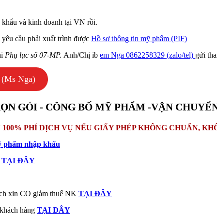
khẩu và kinh doanh tại VN rồi.
 yêu cầu phải xuất trình được
Hồ sơ thông tin mỹ phẩm (PIF)
ại
Phụ lục số 07-MP.
Anh/Chị ib
em Nga 0862258329 (zalo/tel)
gửi th
 (Ms Nga)
ỌN GÓI - CÔNG BỐ MỸ PHẨM -VẬN CHUYỂN
 100% PHÍ DỊCH VỤ NẾU GIẤY PHÉP KHÔNG CHUẨN, K
ỹ phẩm nhập khẩu
ý
TẠI ĐÂY
ách xin CO giảm thuế NK
TẠI ĐÂY
o khách hàng
TẠI ĐÂY