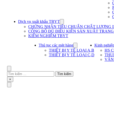
Dịch vụ xuất khẩu TBYT
Show
submenu
CHỨNG NHẬN TIÊU CHUẨN CHẤT LƯỢNG IS
for
CÔNG BỐ ĐỦ ĐIỀU KIỆN SẢN XUẤT TRANG T
Dịch
KIỂM NGHIỆM TBYT
vụ
xuất
khẩu
Thủ tục các mặt hàng
Kinh nghiệ
Show
TBYT
submenu
THIẾT BỊ Y TẾ LOẠI A,B
HS 
for
THIẾT BỊ Y TẾ LOẠI C,D
THU
Thủ
VĂN
tục
các
mặt
Search
hàng
Tìm
kiếm
Close
×
cho:
Menu