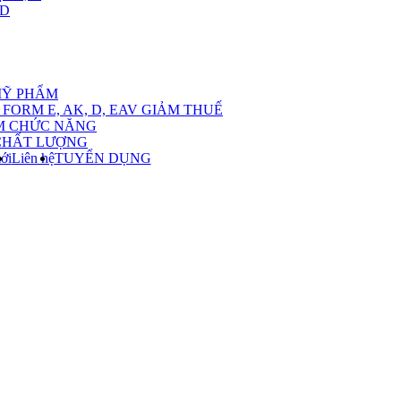
,D
nu
MỸ PHẨM
FORM E, AK, D, EAV GIẢM THUẾ
M CHỨC NĂNG
CHẤT LƯỢNG
ới
Liên hệ
TUYỂN DỤNG