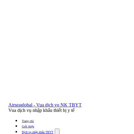
Airseaglobal - Vua dịch vụ NK TBYT
Vua dịch vụ nhập khẩu thiết bị y tế
Trang chủ
Giới thiệu
Show
Dịch vụ nhập khẩu TBYT