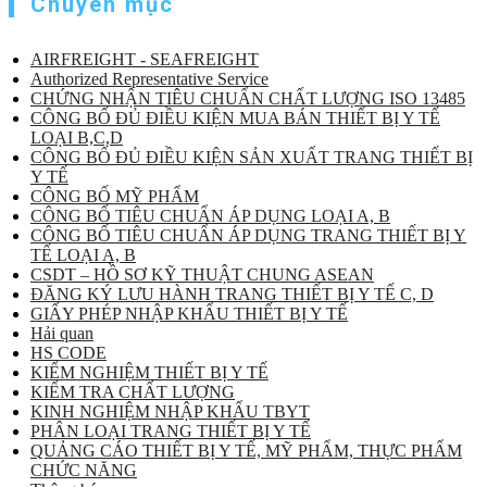
Chuyên mục
AIRFREIGHT - SEAFREIGHT
Authorized Representative Service
CHỨNG NHẬN TIÊU CHUẨN CHẤT LƯỢNG ISO 13485
CÔNG BỐ ĐỦ ĐIỀU KIỆN MUA BÁN THIẾT BỊ Y TẾ
LOẠI B,C,D
CÔNG BỐ ĐỦ ĐIỀU KIỆN SẢN XUẤT TRANG THIẾT BỊ
Y TẾ
CÔNG BỐ MỸ PHẨM
CÔNG BỐ TIÊU CHUẨN ÁP DỤNG LOẠI A, B
CÔNG BỐ TIÊU CHUẨN ÁP DỤNG TRANG THIẾT BỊ Y
TẾ LOẠI A, B
CSDT – HỒ SƠ KỸ THUẬT CHUNG ASEAN
ĐĂNG KÝ LƯU HÀNH TRANG THIẾT BỊ Y TẾ C, D
GIẤY PHÉP NHẬP KHẨU THIẾT BỊ Y TẾ
Hải quan
HS CODE
KIỂM NGHIỆM THIẾT BỊ Y TẾ
KIỂM TRA CHẤT LƯỢNG
KINH NGHIỆM NHẬP KHẨU TBYT
PHÂN LOẠI TRANG THIẾT BỊ Y TẾ
QUẢNG CÁO THIẾT BỊ Y TẾ, MỸ PHẨM, THỰC PHẨM
CHỨC NĂNG