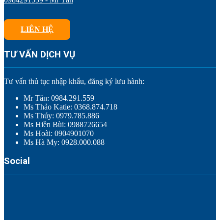
LIÊN HỆ
TƯ VẤN DỊCH VỤ
Tư vấn thủ tục nhập khẩu, đăng ký lưu hành:
Mr Tân: 0984.291.559
Ms Thảo Katie: 0368.874.718
Ms Thúy: 0979.785.886
Ms Hiền Bùi: 0988726654
Ms Hoài: 0904901070
Ms Hà My: 0928.000.088
Social