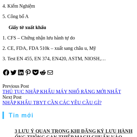
4. Kiểm Nghiệm
5. Công bố A
Giấy tờ xuất khẩu
1. CFS – Chứng nhận lưu hành tự do
2. CE, FDA, FDA 510k – xuất sang châu u, Mỹ
3. Test EN 455, EN 374, EN420, ASTM, NIOSH,…
Share on Facebook
Tweet on Twitter
Share on LinkedIn
Pin on Pinterest
Save to pocket
Share on Reddit
Share via Email
Điều
Previous Post
THỦ TỤC NHẬP KHẨU MÁY NHỔ RĂNG MỚI NHẤT
hướng
Next Post
NHẬP KHẨU TBYT CẦN CÁC YÊU CẦU GÌ?
bài
viết
Tin mới
3 LƯU Ý QUAN TRỌNG KHI ĐĂNG KÝ LƯU HÀNH