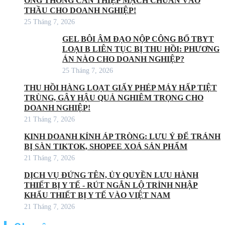
ỐNG THÔNG CAN THIỆP MẠCH CHUẨN VÀO
THẦU CHO DOANH NGHIỆP!
25 Tháng 7, 2026
GEL BÔI ÂM ĐẠO NỘP CÔNG BỐ TBYT
LOẠI B LIÊN TỤC BỊ THU HỒI: PHƯƠNG
ÁN NÀO CHO DOANH NGHIỆP?
25 Tháng 7, 2026
THU HỒI HÀNG LOẠT GIẤY PHÉP MÁY HẤP TIỆT
TRÙNG, GÂY HẬU QUẢ NGHIÊM TRỌNG CHO
DOANH NGHIỆP!
21 Tháng 7, 2026
KINH DOANH KÍNH ÁP TRÒNG: LƯU Ý ĐỂ TRÁNH
BỊ SÀN TIKTOK, SHOPEE XOÁ SẢN PHẨM
21 Tháng 7, 2026
DỊCH VỤ ĐỨNG TÊN, ỦY QUYỀN LƯU HÀNH
THIẾT BỊ Y TẾ - RÚT NGẮN LỘ TRÌNH NHẬP
KHẨU THIẾT BỊ Y TẾ VÀO VIỆT NAM
21 Tháng 7, 2026