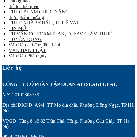
Thông báo
thủ tục hải quan
THỰC PHẨM CHỨC NĂNG
thực phẩm thường
THUẾ NHẬP KHẨU, THUẾ VAT
TIN MỚI
TƯ VẤN CO FORM E, AK, D, EAV GIẢM THUẾ
TUYỂN DỤNG
Văn Bản chỉ đạo điều hành
VĂN BẢN LUẬT
Văn Bản Pháp Quy
Liên hệ
CÔNG TY CỔ PHẦN TẬP ĐOÀN AIRSEAGLOBAL
MST: 0105308539
Địa chỉ ĐKKD: A9/4, TT Mỏ địa chất, Phường Đông Ngạc, TP Hà
Nội
VPGD: Tầng 8, số 82 Trần Thái Tông, Phường Cầu Giấy, TP Hà
Nội
0984291559 - Mr Tân