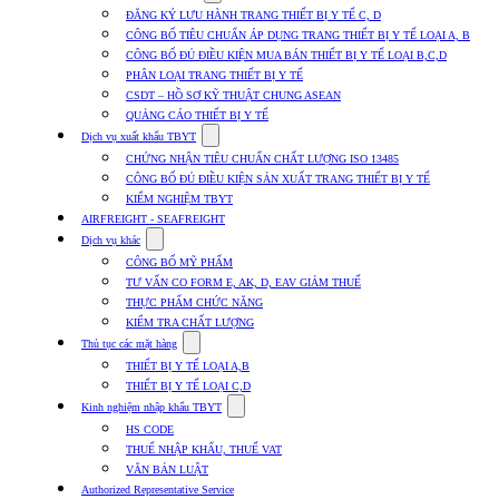
submenu
ĐĂNG KÝ LƯU HÀNH TRANG THIẾT BỊ Y TẾ C, D
for
CÔNG BỐ TIÊU CHUẨN ÁP DỤNG TRANG THIẾT BỊ Y TẾ LOẠI A, B
Dịch
CÔNG BỐ ĐỦ ĐIỀU KIỆN MUA BÁN THIẾT BỊ Y TẾ LOẠI B,C,D
vụ
nhập
PHÂN LOẠI TRANG THIẾT BỊ Y TẾ
khẩu
CSDT – HỒ SƠ KỸ THUẬT CHUNG ASEAN
TBYT
QUẢNG CÁO THIẾT BỊ Y TẾ
Show
Dịch vụ xuất khẩu TBYT
submenu
CHỨNG NHẬN TIÊU CHUẨN CHẤT LƯỢNG ISO 13485
for
CÔNG BỐ ĐỦ ĐIỀU KIỆN SẢN XUẤT TRANG THIẾT BỊ Y TẾ
Dịch
KIỂM NGHIỆM TBYT
vụ
xuất
AIRFREIGHT - SEAFREIGHT
khẩu
Show
Dịch vụ khác
TBYT
submenu
CÔNG BỐ MỸ PHẨM
for
TƯ VẤN CO FORM E, AK, D, EAV GIẢM THUẾ
Dịch
THỰC PHẨM CHỨC NĂNG
vụ
khác
KIỂM TRA CHẤT LƯỢNG
Show
Thủ tục các mặt hàng
submenu
THIẾT BỊ Y TẾ LOẠI A,B
for
THIẾT BỊ Y TẾ LOẠI C,D
Thủ
Show
tục
Kinh nghiệm nhập khẩu TBYT
submenu
các
HS CODE
for
mặt
THUẾ NHẬP KHẨU, THUẾ VAT
Kinh
hàng
VĂN BẢN LUẬT
nghiệm
nhập
Authorized Representative Service