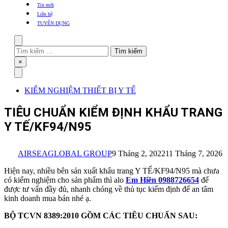
khẩu
Tin mới
TBYT
Liên hệ
TUYỂN DỤNG
Search
Tìm
kiếm
Close
×
cho:
Menu
KIỂM NGHIỆM THIẾT BỊ Y TẾ
TIÊU CHUẨN KIỂM ĐỊNH KHẨU TRANG
Y TẾ/KF94/N95
AIRSEAGLOBAL GROUP
9 Tháng 2, 2022
11 Tháng 7, 2026
Hiện nay, nhiều bên sản xuất khẩu trang Y TẾ/KF94/N95 mà chưa
có kiểm nghiệm cho sản phẩm thì alo
Em Hiền 0988726654
để
được tư vấn đầy đủ, nhanh chóng về thủ tục kiểm định để an tâm
kinh doanh mua bán nhé ạ.
BỘ TCVN 8389:2010 GỒM CÁC TIÊU CHUẨN SAU: