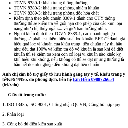
TCVN 8389-1: khẩu trang thông thường
TCVN 8389-2: khẩu trang phòng nhiễm khuẩn
TCVN 8389-3: khẩu trang phòng độc hóa chất
Kiểm định theo tiêu chuẩn 8389-1 dành cho CTY thông
thường thì sẽ kiểm tra về giới hạn cho phép của các kim loại
nặng như chì, thủy ngân,... và giới hạn trường nhìn.
Ngoài kiểm định theo TCVN 8389-1, các doanh nghiệp
thường sẽ phải test thêm hiệu suất lọc khuẩn BFE để đánh giá
hiệu quả lọc vi khuẩn của khẩu trang, tiêu chuẩn này thì hầu
như đều đạt 100% và kiểm tra độ vô khuẩn là sau khi đã diệt
khuẩn thì sẽ kiểm tra xem còn có loại vi khuẩn nào khác kỵ
khí, hiếu khí không, nếu không có thì sẽ đạt nhưng thường là
hầu hết doanh nghiệp đều không đạt tiêu chuẩn
Anh chị cần hỗ trợ giấy tờ lưu hành găng tay y tế, khẩu trang y
tế/KF94/N95, đồ phòng dịch, liên hệ
Em Hiền 0988726654
(tel/zalo)
Giấy tờ trong nước:
1. ISO 13485, ISO 9001, Chứng nhận QCVN, Công bố hợp quy
2. Phân loại
3. Công bố đủ điều kiện sản xuất