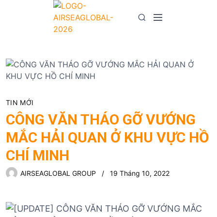
S
k
M
S
i
e
e
p
n
a
t
u
r
o
c
c
h
o
n
TIN MỚI
t
CÔNG VĂN THÁO GỠ VƯỚNG
e
n
MẮC HẢI QUAN Ở KHU VỰC HỒ
t
CHÍ MINH
AIRSEAGLOBAL GROUP
19 Tháng 10, 2022