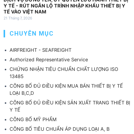
Y TẾ - RÚT NGẮN LỘ TRÌNH NHẬP KHẨU THIẾT BỊ Y
TẾ VÀO VIỆT NAM
21 Tháng 7, 2026
CHUYÊN MỤC
AIRFREIGHT - SEAFREIGHT
Authorized Representative Service
CHỨNG NHẬN TIÊU CHUẨN CHẤT LƯỢNG ISO
13485
CÔNG BỐ ĐỦ ĐIỀU KIỆN MUA BÁN THIẾT BỊ Y TẾ
LOẠI B,C,D
CÔNG BỐ ĐỦ ĐIỀU KIỆN SẢN XUẤT TRANG THIẾT BỊ
Y TẾ
CÔNG BỐ MỸ PHẨM
CÔNG BỐ TIÊU CHUẨN ÁP DỤNG LOẠI A, B