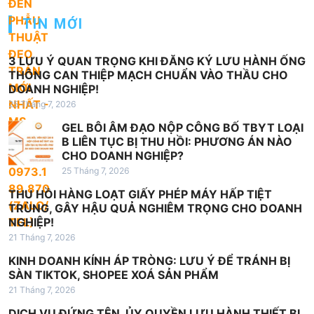
g
b
TIN MỚI
à
i
3 LƯU Ý QUAN TRỌNG KHI ĐĂNG KÝ LƯU HÀNH ỐNG
THÔNG CAN THIỆP MẠCH CHUẨN VÀO THẦU CHO
v
DOANH NGHIỆP!
i
25 Tháng 7, 2026
ế
GEL BÔI ÂM ĐẠO NỘP CÔNG BỐ TBYT LOẠI
B LIÊN TỤC BỊ THU HỒI: PHƯƠNG ÁN NÀO
t
CHO DOANH NGHIỆP?
25 Tháng 7, 2026
THU HỒI HÀNG LOẠT GIẤY PHÉP MÁY HẤP TIỆT
TRÙNG, GÂY HẬU QUẢ NGHIÊM TRỌNG CHO DOANH
NGHIỆP!
21 Tháng 7, 2026
KINH DOANH KÍNH ÁP TRÒNG: LƯU Ý ĐỂ TRÁNH BỊ
SÀN TIKTOK, SHOPEE XOÁ SẢN PHẨM
21 Tháng 7, 2026
DỊCH VỤ ĐỨNG TÊN, ỦY QUYỀN LƯU HÀNH THIẾT BỊ