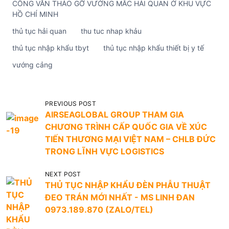
CÔNG VĂN THÁO GỠ VƯỚNG MẮC HẢI QUAN Ở KHU VỰC
HỒ CHÍ MINH
thủ tục hải quan
thu tuc nhap khảu
thủ tục nhập khẩu tbyt
thủ tục nhập khẩu thiết bị y tế
vướng cảng
Đ
PREVIOUS POST
AIRSEAGLOBAL GROUP THAM GIA
i
CHƯƠNG TRÌNH CẤP QUỐC GIA VỀ XÚC
ề
TIẾN THƯƠNG MẠI VIỆT NAM – CHLB ĐỨC
u
TRONG LĨNH VỰC LOGISTICS
h
NEXT POST
ư
THỦ TỤC NHẬP KHẨU ĐÈN PHẪU THUẬT
ớ
ĐEO TRÁN MỚI NHẤT - MS LINH ĐAN
0973.189.870 (ZALO/TEL)
n