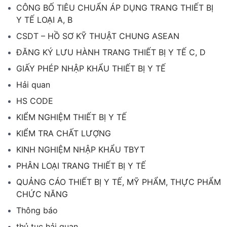
CÔNG BỐ TIÊU CHUẨN ÁP DỤNG TRANG THIẾT BỊ
Y TẾ LOẠI A, B
CSDT – HỒ SƠ KỸ THUẬT CHUNG ASEAN
ĐĂNG KÝ LƯU HÀNH TRANG THIẾT BỊ Y TẾ C, D
GIẤY PHÉP NHẬP KHẨU THIẾT BỊ Y TẾ
Hải quan
HS CODE
KIỂM NGHIỆM THIẾT BỊ Y TẾ
KIỂM TRA CHẤT LƯỢNG
KINH NGHIỆM NHẬP KHẨU TBYT
PHÂN LOẠI TRANG THIẾT BỊ Y TẾ
QUẢNG CÁO THIẾT BỊ Y TẾ, MỸ PHẨM, THỰC PHẨM
CHỨC NĂNG
Thông báo
thủ tục hải quan