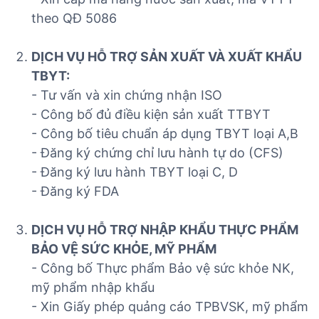
theo QĐ 5086
DỊCH VỤ HỖ TRỢ SẢN XUẤT VÀ XUẤT KHẨU
TBYT:
- Tư vấn và xin chứng nhận ISO
- Công bố đủ điều kiện sản xuất TTBYT
- Công bố tiêu chuẩn áp dụng TBYT loại A,B
- Đăng ký chứng chỉ lưu hành tự do (CFS)
- Đăng ký lưu hành TBYT loại C, D
- Đăng ký FDA
DỊCH VỤ HỖ TRỢ NHẬP KHẨU THỰC PHẨM
BẢO VỆ SỨC KHỎE, MỸ PHẨM
- Công bố Thực phẩm Bảo vệ sức khỏe NK,
mỹ phẩm nhập khẩu
- Xin Giấy phép quảng cáo TPBVSK, mỹ phẩm