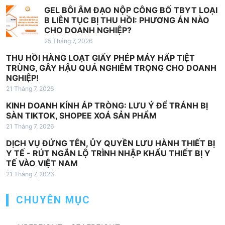
i
GEL BÔI ÂM ĐẠO NỘP CÔNG BỐ TBYT LOẠI
v
B LIÊN TỤC BỊ THU HỒI: PHƯƠNG ÁN NÀO
i
CHO DOANH NGHIỆP?
25 Tháng 7, 2026
ế
THU HỒI HÀNG LOẠT GIẤY PHÉP MÁY HẤP TIỆT
t
TRÙNG, GÂY HẬU QUẢ NGHIÊM TRỌNG CHO DOANH
NGHIỆP!
21 Tháng 7, 2026
KINH DOANH KÍNH ÁP TRÒNG: LƯU Ý ĐỂ TRÁNH BỊ
SÀN TIKTOK, SHOPEE XOÁ SẢN PHẨM
21 Tháng 7, 2026
DỊCH VỤ ĐỨNG TÊN, ỦY QUYỀN LƯU HÀNH THIẾT BỊ
Y TẾ - RÚT NGẮN LỘ TRÌNH NHẬP KHẨU THIẾT BỊ Y
TẾ VÀO VIỆT NAM
21 Tháng 7, 2026
CHUYÊN MỤC