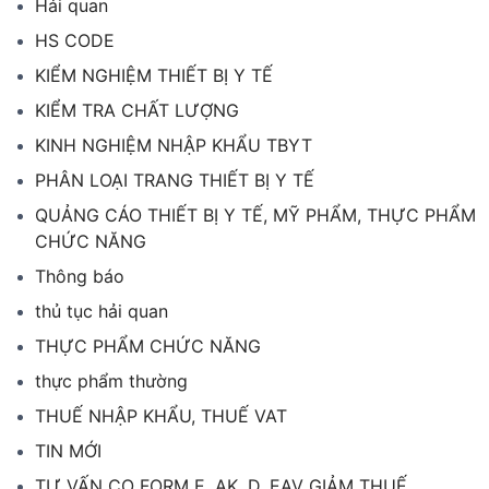
Hải quan
HS CODE
KIỂM NGHIỆM THIẾT BỊ Y TẾ
KIỂM TRA CHẤT LƯỢNG
KINH NGHIỆM NHẬP KHẨU TBYT
PHÂN LOẠI TRANG THIẾT BỊ Y TẾ
QUẢNG CÁO THIẾT BỊ Y TẾ, MỸ PHẨM, THỰC PHẨM
CHỨC NĂNG
Thông báo
thủ tục hải quan
THỰC PHẨM CHỨC NĂNG
thực phẩm thường
THUẾ NHẬP KHẨU, THUẾ VAT
TIN MỚI
TƯ VẤN CO FORM E, AK, D, EAV GIẢM THUẾ