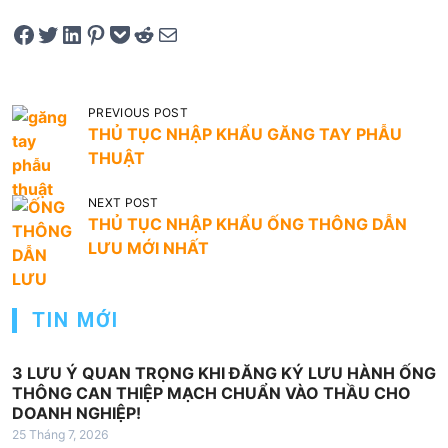
Share on Facebook
Tweet on Twitter
Share on LinkedIn
Pin on Pinterest
Save to pocket
Share on Reddit
Share via Email
Đ
PREVIOUS POST
THỦ TỤC NHẬP KHẨU GĂNG TAY PHẪU
i
THUẬT
ề
u
NEXT POST
THỦ TỤC NHẬP KHẨU ỐNG THÔNG DẪN
h
LƯU MỚI NHẤT
ư
ớ
TIN MỚI
n
g
3 LƯU Ý QUAN TRỌNG KHI ĐĂNG KÝ LƯU HÀNH ỐNG
b
THÔNG CAN THIỆP MẠCH CHUẨN VÀO THẦU CHO
DOANH NGHIỆP!
à
25 Tháng 7, 2026