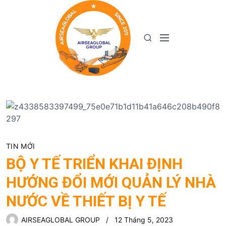
S
k
i
M
S
p
e
e
t
n
a
o
u
r
c
c
o
h
n
t
e
n
TIN MỚI
t
BỘ Y TẾ TRIỂN KHAI ĐỊNH
HƯỚNG ĐỔI MỚI QUẢN LÝ NHÀ
NƯỚC VỀ THIẾT BỊ Y TẾ
AIRSEAGLOBAL GROUP
12 Tháng 5, 2023