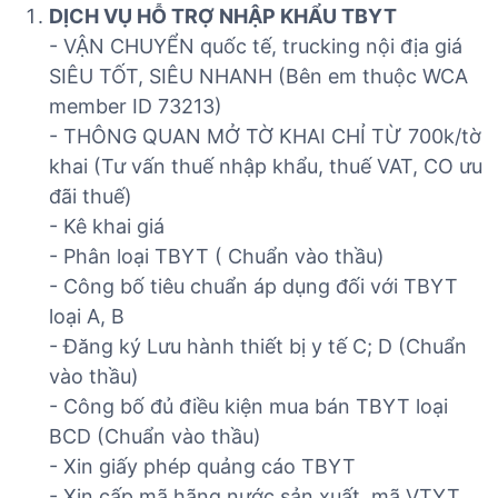
DỊCH VỤ HỖ TRỢ NHẬP KHẨU TBYT
- VẬN CHUYỂN quốc tế, trucking nội địa giá
SIÊU TỐT, SIÊU NHANH (Bên em thuộc WCA
member ID 73213)
- THÔNG QUAN MỞ TỜ KHAI CHỈ TỪ 700k/tờ
khai (Tư vấn thuế nhập khẩu, thuế VAT, CO ưu
đãi thuế)
- Kê khai giá
- Phân loại TBYT ( Chuẩn vào thầu)
- Công bố tiêu chuẩn áp dụng đối với TBYT
loại A, B
- Đăng ký Lưu hành thiết bị y tế C; D (Chuẩn
vào thầu)
- Công bố đủ điều kiện mua bán TBYT loại
BCD (Chuẩn vào thầu)
- Xin giấy phép quảng cáo TBYT
- Xin cấp mã hãng nước sản xuất, mã VTYT