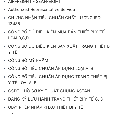
AIRFREIGHT - SEAFREIGHT
Authorized Representative Service
CHỨNG NHẬN TIÊU CHUẨN CHẤT LƯỢNG ISO
13485
CÔNG BỐ ĐỦ ĐIỀU KIỆN MUA BÁN THIẾT BỊ Y TẾ
LOẠI B,C,D
CÔNG BỐ ĐỦ ĐIỀU KIỆN SẢN XUẤT TRANG THIẾT BỊ
Y TẾ
CÔNG BỐ MỸ PHẨM
CÔNG BỐ TIÊU CHUẨN ÁP DỤNG LOẠI A, B
CÔNG BỐ TIÊU CHUẨN ÁP DỤNG TRANG THIẾT BỊ
Y TẾ LOẠI A, B
CSDT – HỒ SƠ KỸ THUẬT CHUNG ASEAN
ĐĂNG KÝ LƯU HÀNH TRANG THIẾT BỊ Y TẾ C, D
GIẤY PHÉP NHẬP KHẨU THIẾT BỊ Y TẾ