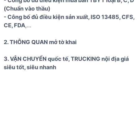
- Công bố đủ điều kiện mua bán TBYT loại B, C, D
(Chuẩn vào thầu)
- Công bố đủ điều kiện sản xuất, ISO 13485, CFS,
CE, FDA
,...
2. THÔNG QUAN mở tờ khai
3. VẬN CHUYỂN quốc tế, TRUCKING nội địa giá
siêu tốt, siêu nhanh