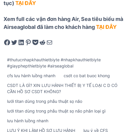
tục)
TẠI ĐÂY
Xem full các vận đơn hàng Air, Sea tiêu biểu mà
Airseaglobal đã làm cho khách hàng
TẠI ĐÂY
Share on Facebook
Tweet on Twitter
Share on LinkedIn
Pin on Pinterest
Save to pocket
Share on Reddit
Share via Email
#thutucnhapkhauthietbiyte #nhapkhauthietbiyte
#giayphepthietbiyte #airseaglobal
cfs lưu hành luồng nhanh
csdt co bat buoc khong
CSDT LÀ GÌ? XIN LƯU HÀNH THIẾT BỊ Y TẾ LOẠI C D CÓ
CẦN HỒ SƠ CSDT KHÔNG?
lưới titan dùng trong phẫu thuật sọ não
lưới titan dùng trong phẫu thuật sọ não phân loại gì
lưu hành luồng nhanh
LƯU Ý KHI LÀM HỒ SƠ LƯU HÀNH
lưu ý về CFS