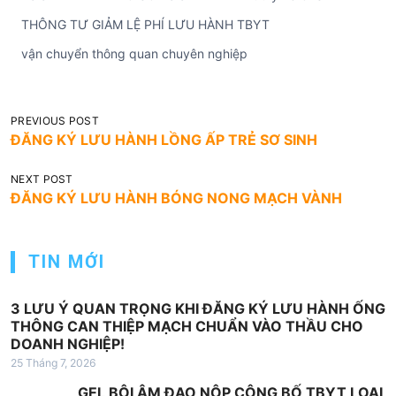
THÔNG TƯ GIẢM LỆ PHÍ LƯU HÀNH TBYT
vận chuyển thông quan chuyên nghiệp
Đ
PREVIOUS POST
ĐĂNG KÝ LƯU HÀNH LỒNG ẤP TRẺ SƠ SINH
i
ề
NEXT POST
ĐĂNG KÝ LƯU HÀNH BÓNG NONG MẠCH VÀNH
u
h
ư
TIN MỚI
ớ
n
3 LƯU Ý QUAN TRỌNG KHI ĐĂNG KÝ LƯU HÀNH ỐNG
THÔNG CAN THIỆP MẠCH CHUẨN VÀO THẦU CHO
g
DOANH NGHIỆP!
b
25 Tháng 7, 2026
à
GEL BÔI ÂM ĐẠO NỘP CÔNG BỐ TBYT LOẠI