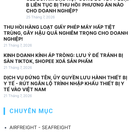
B LIÊN TỤC BỊ THU HỒI: PHƯƠNG ÁN NÀO
i
CHO DOANH NGHIỆP?
v
25 Tháng 7, 2026
i
THU HỒI HÀNG LOẠT GIẤY PHÉP MÁY HẤP TIỆT
ế
TRÙNG, GÂY HẬU QUẢ NGHIÊM TRỌNG CHO DOANH
NGHIỆP!
t
21 Tháng 7, 2026
KINH DOANH KÍNH ÁP TRÒNG: LƯU Ý ĐỂ TRÁNH BỊ
SÀN TIKTOK, SHOPEE XOÁ SẢN PHẨM
21 Tháng 7, 2026
DỊCH VỤ ĐỨNG TÊN, ỦY QUYỀN LƯU HÀNH THIẾT BỊ
Y TẾ - RÚT NGẮN LỘ TRÌNH NHẬP KHẨU THIẾT BỊ Y
TẾ VÀO VIỆT NAM
21 Tháng 7, 2026
CHUYÊN MỤC
AIRFREIGHT - SEAFREIGHT