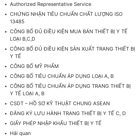
Authorized Representative Service
CHỨNG NHẬN TIÊU CHUẨN CHẤT LƯỢNG ISO
13485
CÔNG BỐ ĐỦ ĐIỀU KIỆN MUA BÁN THIẾT BỊ Y TẾ
LOẠI B,C,D
CÔNG BỐ ĐỦ ĐIỀU KIỆN SẢN XUẤT TRANG THIẾT BỊ
Y TẾ
CÔNG BỐ MỸ PHẨM
CÔNG BỐ TIÊU CHUẨN ÁP DỤNG LOẠI A, B
CÔNG BỐ TIÊU CHUẨN ÁP DỤNG TRANG THIẾT BỊ
Y TẾ LOẠI A, B
CSDT – HỒ SƠ KỸ THUẬT CHUNG ASEAN
ĐĂNG KÝ LƯU HÀNH TRANG THIẾT BỊ Y TẾ C, D
GIẤY PHÉP NHẬP KHẨU THIẾT BỊ Y TẾ
Hải quan