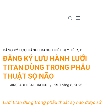
S
k
i
M
S
p
e
e
t
n
a
o
u
r
c
c
o
h
n
ĐĂNG KÝ LƯU HÀNH TRANG THIẾT BỊ Y TẾ C, D
t
ĐĂNG KÝ LƯU HÀNH LƯỚI
e
TITAN DÙNG TRONG PHẪU
n
t
THUẬT SỌ NÃO
AIRSEAGLOBAL GROUP
29 Tháng 8, 2025
Lưới titan dùng trong phẫu thuật sọ não được sử