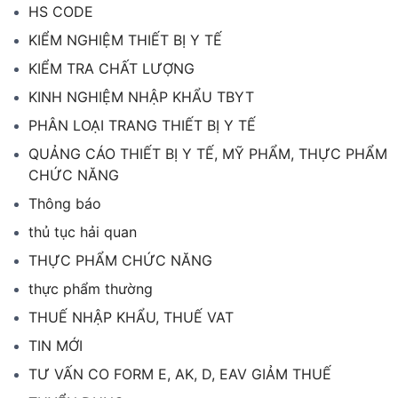
HS CODE
KIỂM NGHIỆM THIẾT BỊ Y TẾ
KIỂM TRA CHẤT LƯỢNG
KINH NGHIỆM NHẬP KHẨU TBYT
PHÂN LOẠI TRANG THIẾT BỊ Y TẾ
QUẢNG CÁO THIẾT BỊ Y TẾ, MỸ PHẨM, THỰC PHẨM
CHỨC NĂNG
Thông báo
thủ tục hải quan
THỰC PHẨM CHỨC NĂNG
thực phẩm thường
THUẾ NHẬP KHẨU, THUẾ VAT
TIN MỚI
TƯ VẤN CO FORM E, AK, D, EAV GIẢM THUẾ