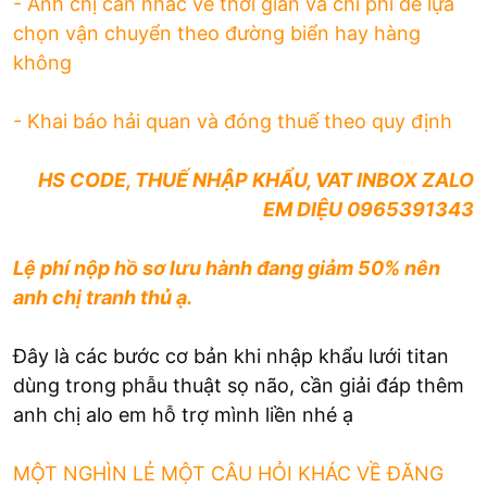
- Anh chị cân nhắc về thời gian và chi phí để lựa
chọn vận chuyển theo đường biển hay hàng
không
- Khai báo hải quan và đóng thuế theo quy định
HS CODE, THUẾ NHẬP KHẨU, VAT INBOX ZALO
EM DIỆU 0965391343
Lệ phí nộp hồ sơ lưu hành đang giảm 50% nên
anh chị tranh thủ ạ.
Đây là các bước cơ bản khi nhập khẩu lưới titan
dùng trong phẫu thuật sọ não, cần giải đáp thêm
anh chị alo em hỗ trợ mình liền nhé ạ
MỘT NGHÌN LẺ MỘT CÂU HỎI KHÁC VỀ ĐĂNG