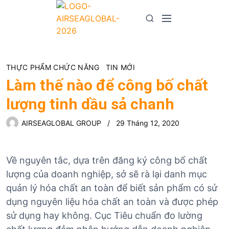
S
k
M
S
i
e
e
p
n
a
t
u
r
o
THỰC PHẨM CHỨC NĂNG
TIN MỚI
c
c
h
Làm thế nào để công bố chất
o
lượng tinh dầu sả chanh
n
t
AIRSEAGLOBAL GROUP
29 Tháng 12, 2020
e
n
t
Về nguyên tắc, dựa trên đăng ký công bố chất
lượng của doanh nghiệp, sở sẽ rà lại danh mục
quản lý hóa chất an toàn để biết sản phẩm có sử
dụng nguyên liệu hóa chất an toàn và được phép
sử dụng hay không. Cục Tiêu chuẩn đo lường