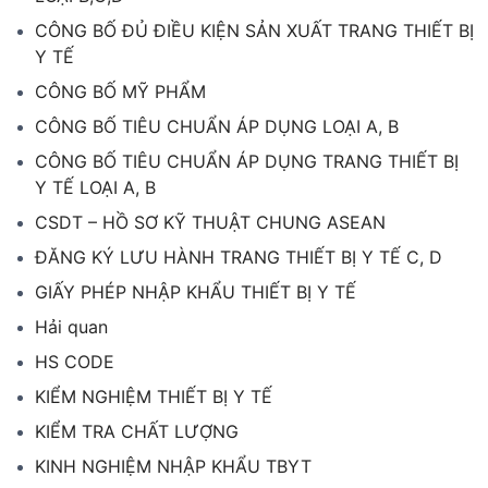
CÔNG BỐ ĐỦ ĐIỀU KIỆN SẢN XUẤT TRANG THIẾT BỊ
Y TẾ
CÔNG BỐ MỸ PHẨM
CÔNG BỐ TIÊU CHUẨN ÁP DỤNG LOẠI A, B
CÔNG BỐ TIÊU CHUẨN ÁP DỤNG TRANG THIẾT BỊ
Y TẾ LOẠI A, B
CSDT – HỒ SƠ KỸ THUẬT CHUNG ASEAN
ĐĂNG KÝ LƯU HÀNH TRANG THIẾT BỊ Y TẾ C, D
GIẤY PHÉP NHẬP KHẨU THIẾT BỊ Y TẾ
Hải quan
HS CODE
KIỂM NGHIỆM THIẾT BỊ Y TẾ
KIỂM TRA CHẤT LƯỢNG
KINH NGHIỆM NHẬP KHẨU TBYT