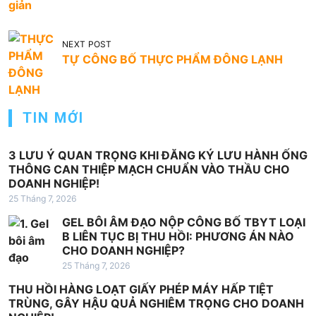
giản
ề
u
NEXT POST
h
TỰ CÔNG BỐ THỰC PHẨM ĐÔNG LẠNH
ư
ớ
TIN MỚI
n
g
3 LƯU Ý QUAN TRỌNG KHI ĐĂNG KÝ LƯU HÀNH ỐNG
b
THÔNG CAN THIỆP MẠCH CHUẨN VÀO THẦU CHO
DOANH NGHIỆP!
à
25 Tháng 7, 2026
i
GEL BÔI ÂM ĐẠO NỘP CÔNG BỐ TBYT LOẠI
v
B LIÊN TỤC BỊ THU HỒI: PHƯƠNG ÁN NÀO
i
CHO DOANH NGHIỆP?
25 Tháng 7, 2026
ế
THU HỒI HÀNG LOẠT GIẤY PHÉP MÁY HẤP TIỆT
t
TRÙNG, GÂY HẬU QUẢ NGHIÊM TRỌNG CHO DOANH