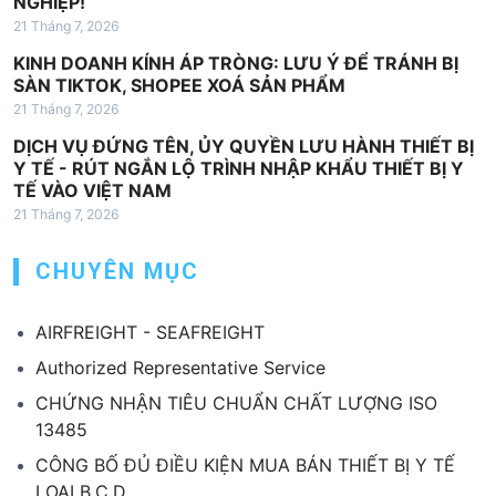
NGHIỆP!
21 Tháng 7, 2026
KINH DOANH KÍNH ÁP TRÒNG: LƯU Ý ĐỂ TRÁNH BỊ
SÀN TIKTOK, SHOPEE XOÁ SẢN PHẨM
21 Tháng 7, 2026
DỊCH VỤ ĐỨNG TÊN, ỦY QUYỀN LƯU HÀNH THIẾT BỊ
Y TẾ - RÚT NGẮN LỘ TRÌNH NHẬP KHẨU THIẾT BỊ Y
TẾ VÀO VIỆT NAM
21 Tháng 7, 2026
CHUYÊN MỤC
AIRFREIGHT - SEAFREIGHT
Authorized Representative Service
CHỨNG NHẬN TIÊU CHUẨN CHẤT LƯỢNG ISO
13485
CÔNG BỐ ĐỦ ĐIỀU KIỆN MUA BÁN THIẾT BỊ Y TẾ
LOẠI B,C,D