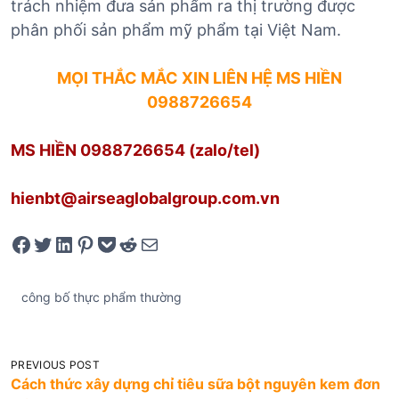
trách nhiệm đưa sản phẩm ra thị trường được
phân phối sản phẩm mỹ phẩm tại Việt Nam.
MỌI THẮC MẮC XIN LIÊN HỆ
MS HIỀN
0988726654
MS HIỀN 0988726654
(zalo/tel)
hienbt@airseaglobalgroup.com.vn
Share on Facebook
Tweet on Twitter
Share on LinkedIn
Pin on Pinterest
Save to pocket
Share on Reddit
Share via Email
công bố thực phẩm thường
Đ
PREVIOUS POST
Cách thức xây dựng chỉ tiêu sữa bột nguyên kem đơn
i