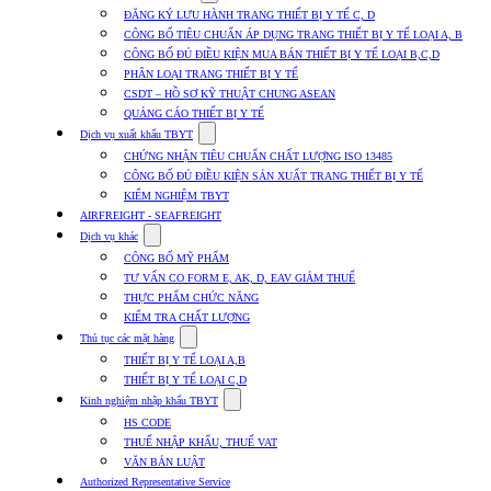
submenu
ĐĂNG KÝ LƯU HÀNH TRANG THIẾT BỊ Y TẾ C, D
for
CÔNG BỐ TIÊU CHUẨN ÁP DỤNG TRANG THIẾT BỊ Y TẾ LOẠI A, B
Dịch
CÔNG BỐ ĐỦ ĐIỀU KIỆN MUA BÁN THIẾT BỊ Y TẾ LOẠI B,C,D
vụ
nhập
PHÂN LOẠI TRANG THIẾT BỊ Y TẾ
khẩu
CSDT – HỒ SƠ KỸ THUẬT CHUNG ASEAN
TBYT
QUẢNG CÁO THIẾT BỊ Y TẾ
Show
Dịch vụ xuất khẩu TBYT
submenu
CHỨNG NHẬN TIÊU CHUẨN CHẤT LƯỢNG ISO 13485
for
CÔNG BỐ ĐỦ ĐIỀU KIỆN SẢN XUẤT TRANG THIẾT BỊ Y TẾ
Dịch
KIỂM NGHIỆM TBYT
vụ
xuất
AIRFREIGHT - SEAFREIGHT
khẩu
Show
Dịch vụ khác
TBYT
submenu
CÔNG BỐ MỸ PHẨM
for
TƯ VẤN CO FORM E, AK, D, EAV GIẢM THUẾ
Dịch
THỰC PHẨM CHỨC NĂNG
vụ
khác
KIỂM TRA CHẤT LƯỢNG
Show
Thủ tục các mặt hàng
submenu
THIẾT BỊ Y TẾ LOẠI A,B
for
THIẾT BỊ Y TẾ LOẠI C,D
Thủ
Show
tục
Kinh nghiệm nhập khẩu TBYT
submenu
các
HS CODE
for
mặt
THUẾ NHẬP KHẨU, THUẾ VAT
Kinh
hàng
VĂN BẢN LUẬT
nghiệm
nhập
Authorized Representative Service