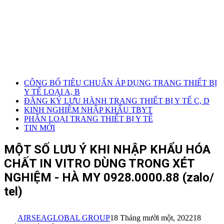
CÔNG BỐ TIÊU CHUẨN ÁP DỤNG TRANG THIẾT BỊ
Y TẾ LOẠI A, B
ĐĂNG KÝ LƯU HÀNH TRANG THIẾT BỊ Y TẾ C, D
KINH NGHIỆM NHẬP KHẨU TBYT
PHÂN LOẠI TRANG THIẾT BỊ Y TẾ
TIN MỚI
MỘT SỐ LƯU Ý KHI NHẬP KHẨU HÓA
CHẤT IN VITRO DÙNG TRONG XÉT
NGHIỆM - HÀ MY 0928.0000.88 (zalo/
tel)
AIRSEAGLOBAL GROUP
18 Tháng mười một, 2022
18