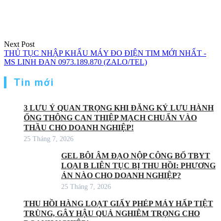
Next Post
THỦ TỤC NHẬP KHẨU MÁY ĐO ĐIỆN TIM MỚI NHẤT -
MS LINH ĐAN 0973.189.870 (ZALO/TEL)
Tin mới
3 LƯU Ý QUAN TRỌNG KHI ĐĂNG KÝ LƯU HÀNH
ỐNG THÔNG CAN THIỆP MẠCH CHUẨN VÀO
THẦU CHO DOANH NGHIỆP!
25 Tháng 7, 2026
GEL BÔI ÂM ĐẠO NỘP CÔNG BỐ TBYT
LOẠI B LIÊN TỤC BỊ THU HỒI: PHƯƠNG
ÁN NÀO CHO DOANH NGHIỆP?
25 Tháng 7, 2026
THU HỒI HÀNG LOẠT GIẤY PHÉP MÁY HẤP TIỆT
TRÙNG, GÂY HẬU QUẢ NGHIÊM TRỌNG CHO