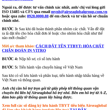
Ngoài ra, để được tư vấn chính xác nhất, anh/ chị vui lòng gửi
ISO 13485 và CFS qua email
mynh@airseaglobalgroup.com.vn
hoặc qua zalo:
0928.0000.88
để em check và tư vấn hồ sơ chuẩn
chỉnh nhé.
BƯỚC 3:
Sau khi đã hoàn thành phân nhóm các chất. Vấn đề đặt
ra là đặt tên cho hóa chất đơn lẻ hoặc cho nhóm hóa chất như thế
nào mới chuẩn?
Mời a/c tham khảo:
CÁCH ĐẶT TÊN TTBYT: HÓA CHẤT
CHẨN ĐOÁN IN VITRO
BƯỚC 4:
Nộp hồ sơ, có số lưu hành
BƯỚC 5:
Tiến hành vận chuyển hàng về Việt Nam
Sau khi có số lưu hành và phân loại, tiến hành nhập khẩu hàng về
Việt Nam và thông quan.
Anh chị cần hỗ trợ trọn gói từ giấy phép tới thông quan vận
chuyển thì liên hệ Airseaglobal hỗ trợ nhé. Bên em hỗ trợ từ A-Z,
đảm bảo giấy tờ thông quan lấy hàng được.
Xem full các số đăng ký lưu hành TBYT tiêu biểu Airseaglobal
đã làm cho khách hàng (update liên tục)
TẠI ĐÂY