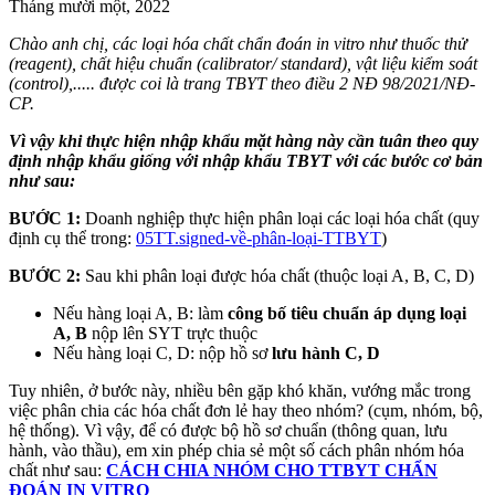
Tháng mười một, 2022
Chào anh chị, các loại hóa chất chẩn đoán in vitro như thuốc thử
(reagent), chất hiệu chuẩn (calibrator/ standard), vật liệu kiểm soát
(control),..... được coi là trang TBYT theo điều 2 NĐ 98/2021/NĐ-
CP.
Vì vậy khi thực hiện nhập khẩu mặt hàng này cần tuân theo quy
định nhập khẩu giống với nhập khẩu TBYT với các bước cơ bản
như sau:
BƯỚC 1:
Doanh nghiệp thực hiện phân loại các loại hóa chất (quy
định cụ thể trong:
05TT.signed-về-phân-loại-TTBYT
)
BƯỚC 2:
Sau khi phân loại được hóa chất (thuộc loại A, B, C, D)
Nếu hàng loại A, B: làm
công bố tiêu chuẩn áp dụng loại
A, B
nộp lên SYT trực thuộc
Nếu hàng loại C, D: nộp hồ sơ
lưu hành C, D
Tuy nhiên, ở bước này, nhiều bên gặp khó khăn, vướng mắc trong
việc phân chia các hóa chất đơn lẻ hay theo nhóm? (cụm, nhóm, bộ,
hệ thống). Vì vậy, để có được bộ hồ sơ chuẩn (thông quan, lưu
hành, vào thầu), em xin phép chia sẻ một số cách phân nhóm hóa
chất như sau:
CÁCH CHIA NHÓM CHO TTBYT CHẨN
ĐOÁN IN VITRO