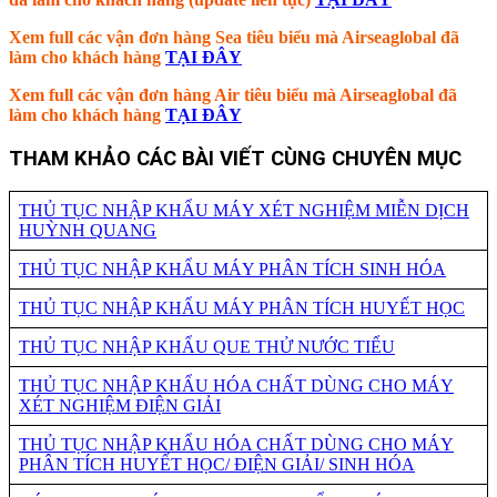
Xem full các vận đơn hàng Sea tiêu biểu mà Airseaglobal đã
làm cho khách hàng
TẠI ĐÂY
Xem full các vận đơn hàng Air tiêu biểu mà Airseaglobal đã
làm cho khách hàng
TẠI ĐÂY
THAM KHẢO CÁC BÀI VIẾT CÙNG CHUYÊN MỤC
THỦ TỤC NHẬP KHẨU MÁY XÉT NGHIỆM MIỄN DỊCH
HUỲNH QUANG
THỦ TỤC NHẬP KHẨU MÁY PHÂN TÍCH SINH HÓA
THỦ TỤC NHẬP KHẨU MÁY PHÂN TÍCH HUYẾT HỌC
THỦ TỤC NHẬP KHẨU QUE THỬ NƯỚC TIỂU
THỦ TỤC NHẬP KHẨU HÓA CHẤT DÙNG CHO MÁY
XÉT NGHIỆM ĐIỆN GIẢI
THỦ TỤC NHẬP KHẨU HÓA CHẤT DÙNG CHO MÁY
PHÂN TÍCH HUYẾT HỌC/ ĐIỆN GIẢI/ SINH HÓA