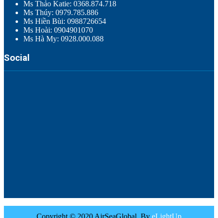
Ms Thảo Katie: 0368.874.718
Ms Thúy: 0979.785.886
Ms Hiền Bùi: 0988726654
Ms Hoài: 0904901070
Ms Hà My: 0928.000.088
Social
Copyright © 2020 AirSeaGlobal. By
eLightUp