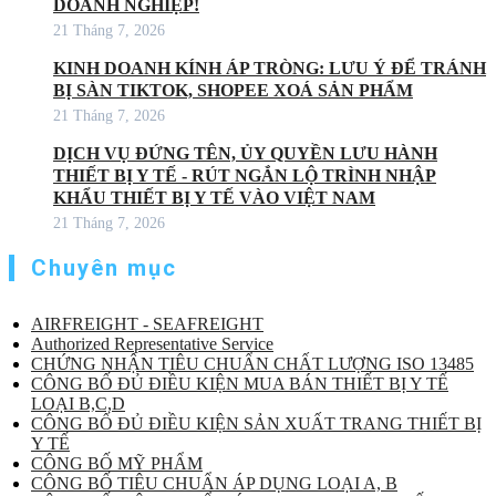
DOANH NGHIỆP!
21 Tháng 7, 2026
KINH DOANH KÍNH ÁP TRÒNG: LƯU Ý ĐỂ TRÁNH
BỊ SÀN TIKTOK, SHOPEE XOÁ SẢN PHẨM
21 Tháng 7, 2026
DỊCH VỤ ĐỨNG TÊN, ỦY QUYỀN LƯU HÀNH
THIẾT BỊ Y TẾ - RÚT NGẮN LỘ TRÌNH NHẬP
KHẨU THIẾT BỊ Y TẾ VÀO VIỆT NAM
21 Tháng 7, 2026
Chuyên mục
AIRFREIGHT - SEAFREIGHT
Authorized Representative Service
CHỨNG NHẬN TIÊU CHUẨN CHẤT LƯỢNG ISO 13485
CÔNG BỐ ĐỦ ĐIỀU KIỆN MUA BÁN THIẾT BỊ Y TẾ
LOẠI B,C,D
CÔNG BỐ ĐỦ ĐIỀU KIỆN SẢN XUẤT TRANG THIẾT BỊ
Y TẾ
CÔNG BỐ MỸ PHẨM
CÔNG BỐ TIÊU CHUẨN ÁP DỤNG LOẠI A, B