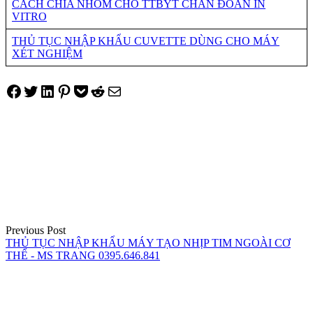
CÁCH CHIA NHÓM CHO TTBYT CHẨN ĐOÁN IN
VITRO
THỦ TỤC NHẬP KHẨU CUVETTE DÙNG CHO MÁY
XÉT NGHIỆM
Share on Facebook
Tweet on Twitter
Share on LinkedIn
Pin on Pinterest
Save to pocket
Share on Reddit
Share via Email
Điều
hướng
bài
viết
Previous Post
THỦ TỤC NHẬP KHẨU MÁY TẠO NHỊP TIM NGOÀI CƠ
THỂ - MS TRANG 0395.646.841