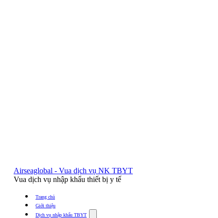
Airseaglobal - Vua dịch vụ NK TBYT
Vua dịch vụ nhập khẩu thiết bị y tế
Trang chủ
Giới thiệu
Show
Dịch vụ nhập khẩu TBYT