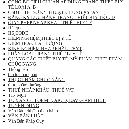
CÔNG BỐ TIÊU CHUẨN ÁP DỤNG TRANG THIẾT BỊ Y
TẾ LOẠI A, B
CSDT – HỒ SƠ KỸ THUẬT CHUNG ASEAN
ĐĂNG KÝ LƯU HÀNH TRANG THIẾT BỊ Y TẾ C, D
GIẤY PHÉP NHẬP KHẨU THIẾT BỊ Y TẾ
Hải quan
HS CODE
KIỂM NGHIỆM THIẾT BỊ Y TẾ
KIỂM TRA CHẤT LƯỢNG
KINH NGHIỆM NHẬP KHẨU TBYT
PHÂN LOẠI TRANG THIẾT BỊ Y TẾ
QUẢNG CÁO THIẾT BỊ Y TẾ, MỸ PHẨM, THỰC PHẨM
CHỨC NĂNG
Thông báo
thủ tục hải quan
THỰC PHẨM CHỨC NĂNG
thực phẩm thường
THUẾ NHẬP KHẨU, THUẾ VAT
TIN MỚI
TƯ VẤN CO FORM E, AK, D, EAV GIẢM THUẾ
TUYỂN DỤNG
Văn Bản chỉ đạo điều hành
VĂN BẢN LUẬT
Văn Bản Pháp Quy