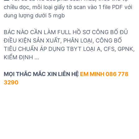
chiều dọc, mỗi loại giấy tờ scan vào 1 file PDF với
dung lượng dưới 5 mgb
BÁC NÀO CẦN LÀM FULL HỒ SƠ CÔNG BỐ ĐỦ
ĐIỀU KIỆN SẢN XUẤT, PHÂN LOẠI, CÔNG BỐ
TIÊU CHUẨN ÁP DỤNG TBYT LOẠI A, CFS, GPNK,
KIỂM ĐỊNH ...
MỌI THẮC MẮC XIN LIÊN HỆ
EM MINH 086 778
3290