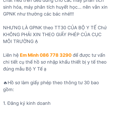
chất nêu trên đều dùng cho các máy phân tích
sinh hóa, máy phân tích huyết học... nên vẫn xin
GPNK như thường các bác nhé!!!
NHƯNG LÀ GPNK theo TT30 CỦA BỘ Y TẾ Chứ
KHÔNG PHẢI XIN THEO GIẤY PHÉP CỦA CỤC
MÔI TRƯỜNG Ạ
Liên hệ
Em Minh 086 778 3290
để được tư vấn
chi tiết cụ thể hồ sơ nhập khẩu thiết bị y tế theo
đúng mẫu Bộ Y Tế ạ
🔥Hồ sơ làm giấy phép theo thông tư 30 bao
gồm:
1. Đăng ký kinh doanh