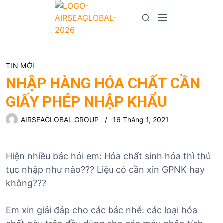
S
k
M
S
i
e
e
p
n
a
t
u
r
o
TIN MỚI
c
c
h
NHẬP HÀNG HÓA CHẤT CẦN
o
GIẤY PHÉP NHẬP KHẨU
n
t
AIRSEAGLOBAL GROUP
16 Tháng 1, 2021
e
n
t
Hiện nhiều bác hỏi em: Hóa chất sinh hóa thì thủ
tục nhập như nào??? Liệu có cần xin GPNK hay
không???
Em xin giải đáp cho các bác nhé: các loại hóa