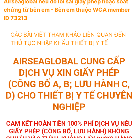
Airseaglobal nếu do lỗi sai giấy phép hoặc soát
chứng từ bên em - Bên em thuộc WCA member
ID 73213
CÁC BÀI VIẾT THAM KHẢO LIÊN QUAN ĐẾN
THỦ TỤC NHẬP KHẨU THIẾT BỊ Y TẾ
AIRSEAGLOBAL CUNG CẤP
DỊCH VỤ XIN GIẤY PHÉP
(CÔNG BỐ A, B; LƯU HÀNH C,
D) CHO THIẾT BỊ Y TẾ CHUYÊN
NGHIỆP
CAM KẾT HOÀN TIỀN 100% PHÍ DỊCH VỤ NẾU
GIẤY PHÉP (CÔNG BỐ, LƯU HÀNH) KHÔNG