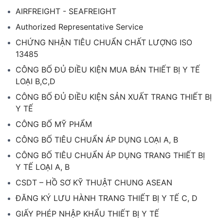
AIRFREIGHT - SEAFREIGHT
Authorized Representative Service
CHỨNG NHẬN TIÊU CHUẨN CHẤT LƯỢNG ISO
13485
CÔNG BỐ ĐỦ ĐIỀU KIỆN MUA BÁN THIẾT BỊ Y TẾ
LOẠI B,C,D
CÔNG BỐ ĐỦ ĐIỀU KIỆN SẢN XUẤT TRANG THIẾT BỊ
Y TẾ
CÔNG BỐ MỸ PHẨM
CÔNG BỐ TIÊU CHUẨN ÁP DỤNG LOẠI A, B
CÔNG BỐ TIÊU CHUẨN ÁP DỤNG TRANG THIẾT BỊ
Y TẾ LOẠI A, B
CSDT – HỒ SƠ KỸ THUẬT CHUNG ASEAN
ĐĂNG KÝ LƯU HÀNH TRANG THIẾT BỊ Y TẾ C, D
GIẤY PHÉP NHẬP KHẨU THIẾT BỊ Y TẾ