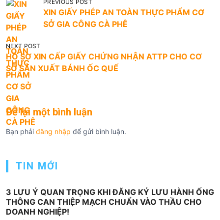
Đ
PREVIOUS POST
XIN GIẤY PHÉP AN TOÀN THỰC PHẨM CƠ
i
SỞ GIA CÔNG CÀ PHÊ
ề
u
NEXT POST
HỒ SƠ XIN CẤP GIẤY CHỨNG NHẬN ATTP CHO CƠ
h
SỞ SẢN XUẤT BÁNH ỐC QUẾ
ư
ớ
n
Để lại một bình luận
g
Bạn phải
đăng nhập
để gửi bình luận.
b
à
i
TIN MỚI
v
3 LƯU Ý QUAN TRỌNG KHI ĐĂNG KÝ LƯU HÀNH ỐNG
i
THÔNG CAN THIỆP MẠCH CHUẨN VÀO THẦU CHO
ế
DOANH NGHIỆP!