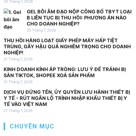
t
25 Tháng 7, 2026
GEL BÔI ÂM ĐẠO NỘP CÔNG BỐ TBYT LOẠI
B LIÊN TỤC BỊ THU HỒI: PHƯƠNG ÁN NÀO
CHO DOANH NGHIỆP?
25 Tháng 7, 2026
THU HỒI HÀNG LOẠT GIẤY PHÉP MÁY HẤP TIỆT
TRÙNG, GÂY HẬU QUẢ NGHIÊM TRỌNG CHO DOANH
NGHIỆP!
21 Tháng 7, 2026
KINH DOANH KÍNH ÁP TRÒNG: LƯU Ý ĐỂ TRÁNH BỊ
SÀN TIKTOK, SHOPEE XOÁ SẢN PHẨM
21 Tháng 7, 2026
DỊCH VỤ ĐỨNG TÊN, ỦY QUYỀN LƯU HÀNH THIẾT BỊ
Y TẾ - RÚT NGẮN LỘ TRÌNH NHẬP KHẨU THIẾT BỊ Y
TẾ VÀO VIỆT NAM
21 Tháng 7, 2026
CHUYÊN MỤC