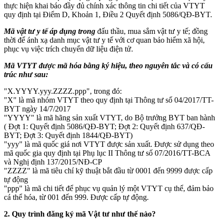
thực hiện khai báo đầy đủ chính xác thông tin chi tiết của VTYT
quy định tại Điểm D, Khoản 1, Điều 2 Quyết định 5086/QĐ-BYT.
Mã vật tư y tế áp dụng trong
đấu thầu, mua sắm vật tư y tế; đồng
thời để ánh xạ danh mục vật tư y tế với cơ quan bảo hiểm xã hội,
phục vụ việc trích chuyển dữ liệu điện tử.
Mã VTYT được mã hóa bằng ký hiệu, theo nguyên tắc và có cấu
trúc như sau:
"X.YYYY.yyy.ZZZZ.ppp", trong đó:
"X" là mã nhóm VTYT theo quy định tại Thông tư số 04/2017/TT-
BYT ngày 14/7/2017
"YYYY" là mã hãng sản xuất VTYT, do Bộ trưởng BYT ban hành
( Đợt 1: Quyết định 5086/QĐ-BYT; Đợt 2: Quyết định 637/QĐ-
BYT; Đợt 3: Quyết định 1844/QĐ-BYT)
"yyy" là mã quốc giá nơi VTYT được sản xuất. Được sử dụng theo
mã quốc gia quy định tại Phụ lục II Thông tư số 07/2016/TT-BCA
và Nghị định 137/2015/NĐ-CP
"ZZZZ" là mã tiêu chí kỹ thuật bắt đầu từ 0001 đến 9999 được cấp
tự động
"ppp" là mã chi tiết để phục vụ quản lý một VTYT cụ thể, đảm bảo
cá thể hóa, từ 001 đến 999. Được cấp tự động.
2. Quy trình đăng ký mã Vật tư như thế nào?