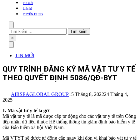
khẩu
Tin mới
TBYT
Liên hệ
TUYỂN DỤNG
Search
Tìm
kiếm
Close
×
cho:
Menu
TIN MỚI
QUY TRÌNH ĐĂNG KÝ MÃ VẬT TƯ Y TẾ
THEO QUYẾT ĐỊNH 5086/QĐ-BYT
AIRSEAGLOBAL GROUP
15 Tháng 8, 2022
24 Tháng 4,
2025
1. Mã vật tư y tế là gì?
Mã vật tư y tế là mã được cấp tự động cho các vật tư y tế trên Cổng
tiếp nhận dữ liệu thuộc Hệ thống thông tin giám định bảo hiểm y tế
của Bảo hiểm xã hội Việt Nam.
Mã VTYT sẽ được tự động cấp ngay khi đơn vị khai báo vật tư y tế