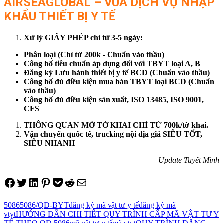
AIRSEAGLOBAL – VUA DỊCH VỤ NHẬP
KHẨU THIẾT BỊ Y TẾ
Xử lý GIẤY PHÉP chỉ từ 3-5 ngày:
Phân loại (Chỉ từ 200k - Chuẩn vào thầu)
Công bố tiêu chuẩn áp dụng đối với TBYT loại A, B
Đăng ký Lưu hành thiết bị y tế BCD (Chuẩn vào thầu)
Công bố đủ điều kiện mua bán TBYT loại BCD (Chuẩn
vào thầu)
Công bố đủ điều kiện sản xuất, ISO 13485, ISO 9001,
CFS
THÔNG QUAN MỞ TỜ KHAI CHỈ TỪ 700k/tờ khai.
Vận chuyển quốc tế, trucking nội địa giá SIÊU TỐT,
SIÊU NHANH
Update Tuyết Minh
Share on Facebook
Tweet on Twitter
Share on LinkedIn
Pin on Pinterest
Save to pocket
Share on Reddit
Share via Email
5086
5086/QĐ-BYT
đăng ký mã vật tư y tế
đăng ký mã
vtyt
HƯỚNG DẪN CHI TIẾT QUY TRÌNH CẤP MÃ VẬT TƯ Y
TẾ THEO QĐ 5086
mã vật tư y tế
mã vtyt
QUY TRÌNH ĐĂNG