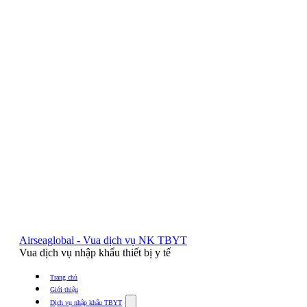
Airseaglobal - Vua dịch vụ NK TBYT
Vua dịch vụ nhập khẩu thiết bị y tế
Trang chủ
Giới thiệu
Show
Dịch vụ nhập khẩu TBYT