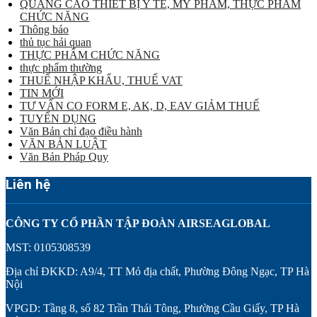
QUẢNG CÁO THIẾT BỊ Y TẾ, MỸ PHẨM, THỰC PHẨM
CHỨC NĂNG
Thông báo
thủ tục hải quan
THỰC PHẨM CHỨC NĂNG
thực phẩm thường
THUẾ NHẬP KHẨU, THUẾ VAT
TIN MỚI
TƯ VẤN CO FORM E, AK, D, EAV GIẢM THUẾ
TUYỂN DỤNG
Văn Bản chỉ đạo điều hành
VĂN BẢN LUẬT
Văn Bản Pháp Quy
Liên hệ
CÔNG TY CỔ PHẦN TẬP ĐOÀN AIRSEAGLOBAL
MST: 0105308539
Địa chỉ ĐKKD: A9/4, TT Mỏ địa chất, Phường Đông Ngạc, TP Hà
Nội
VPGD: Tầng 8, số 82 Trần Thái Tông, Phường Cầu Giấy, TP Hà