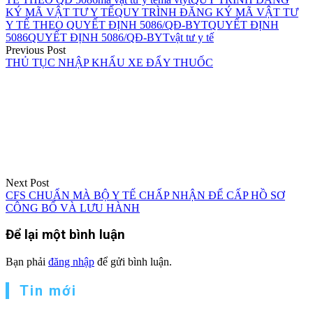
KÝ MÃ VẬT TƯ Y TẾ
QUY TRÌNH ĐĂNG KÝ MÃ VẬT TƯ
Y TẾ THEO QUYẾT ĐỊNH 5086/QĐ-BYT
QUYẾT ĐỊNH
5086
QUYẾT ĐỊNH 5086/QĐ-BYT
vật tư y tế
Điều
Previous Post
THỦ TỤC NHẬP KHẨU XE ĐẨY THUỐC
hướng
bài
viết
Next Post
CFS CHUẨN MÀ BỘ Y TẾ CHẤP NHẬN ĐỂ CẤP HỒ SƠ
CÔNG BỐ VÀ LƯU HÀNH
Để lại một bình luận
Bạn phải
đăng nhập
để gửi bình luận.
Tin mới