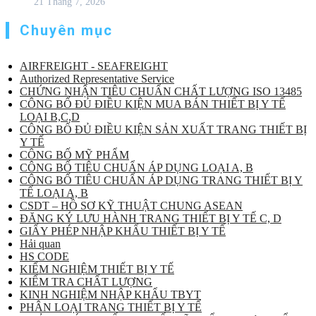
21 Tháng 7, 2026
Chuyên mục
AIRFREIGHT - SEAFREIGHT
Authorized Representative Service
CHỨNG NHẬN TIÊU CHUẨN CHẤT LƯỢNG ISO 13485
CÔNG BỐ ĐỦ ĐIỀU KIỆN MUA BÁN THIẾT BỊ Y TẾ
LOẠI B,C,D
CÔNG BỐ ĐỦ ĐIỀU KIỆN SẢN XUẤT TRANG THIẾT BỊ
Y TẾ
CÔNG BỐ MỸ PHẨM
CÔNG BỐ TIÊU CHUẨN ÁP DỤNG LOẠI A, B
CÔNG BỐ TIÊU CHUẨN ÁP DỤNG TRANG THIẾT BỊ Y
TẾ LOẠI A, B
CSDT – HỒ SƠ KỸ THUẬT CHUNG ASEAN
ĐĂNG KÝ LƯU HÀNH TRANG THIẾT BỊ Y TẾ C, D
GIẤY PHÉP NHẬP KHẨU THIẾT BỊ Y TẾ
Hải quan
HS CODE
KIỂM NGHIỆM THIẾT BỊ Y TẾ
KIỂM TRA CHẤT LƯỢNG
KINH NGHIỆM NHẬP KHẨU TBYT
PHÂN LOẠI TRANG THIẾT BỊ Y TẾ