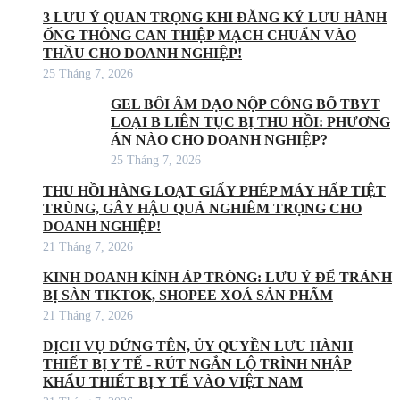
3 LƯU Ý QUAN TRỌNG KHI ĐĂNG KÝ LƯU HÀNH
ỐNG THÔNG CAN THIỆP MẠCH CHUẨN VÀO
THẦU CHO DOANH NGHIỆP!
25 Tháng 7, 2026
GEL BÔI ÂM ĐẠO NỘP CÔNG BỐ TBYT
LOẠI B LIÊN TỤC BỊ THU HỒI: PHƯƠNG
ÁN NÀO CHO DOANH NGHIỆP?
25 Tháng 7, 2026
THU HỒI HÀNG LOẠT GIẤY PHÉP MÁY HẤP TIỆT
TRÙNG, GÂY HẬU QUẢ NGHIÊM TRỌNG CHO
DOANH NGHIỆP!
21 Tháng 7, 2026
KINH DOANH KÍNH ÁP TRÒNG: LƯU Ý ĐỂ TRÁNH
BỊ SÀN TIKTOK, SHOPEE XOÁ SẢN PHẨM
21 Tháng 7, 2026
DỊCH VỤ ĐỨNG TÊN, ỦY QUYỀN LƯU HÀNH
THIẾT BỊ Y TẾ - RÚT NGẮN LỘ TRÌNH NHẬP
KHẨU THIẾT BỊ Y TẾ VÀO VIỆT NAM