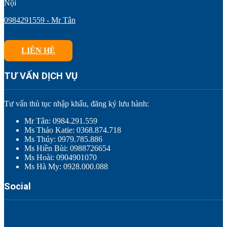
Nội
0984291559 - Mr Tân
LIÊN HỆ
TƯ VẤN DỊCH VỤ
Tư vấn thủ tục nhập khẩu, đăng ký lưu hành:
Mr Tân: 0984.291.559
Ms Thảo Katie: 0368.874.718
Ms Thúy: 0979.785.886
Ms Hiền Bùi: 0988726654
Ms Hoài: 0904901070
Ms Hà My: 0928.000.088
Social