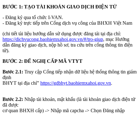
BƯỚC 1: TẠO TÀI KHOẢN GIAO DỊCH ĐIỆN TỬ
- Đăng ký qua tổ chức I-VAN.
- Đăng ký trực tiếp trên Cổng dịch vụ công của BHXH Việt Nam
(chi tiết tài liệu hướng dẫn sử dụng được đăng tải tại địa chỉ:
https://dichvucong.baohiemxahoi.gov.vn/#/tro-giup
, mục Hướng
dẫn đăng ký giao dịch, nộp hồ sơ, tra cứu trên cổng thông tin điện
tử).
BƯỚC 2: ĐỂ NGHỊ CẤP MÃ VTYT
Bước 2.1:
Truy cập Cổng tiếp nhận dữ liệu hệ thống thông tin giám
định
BHYT tại địa chỉ”
https://gdbhyt.baohiemxahoi.gov.vn
.
Bước 2.2:
Nhập tài khoản, mật khẩu (là tài khoản giao dịch điện tử
đã được
cơ quan BHXH cấp) -> Nhập mã capcha -> Chọn Đăng nhập