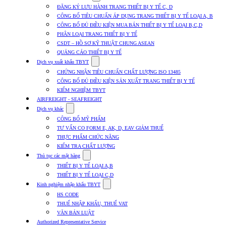
submenu
ĐĂNG KÝ LƯU HÀNH TRANG THIẾT BỊ Y TẾ C, D
for
CÔNG BỐ TIÊU CHUẨN ÁP DỤNG TRANG THIẾT BỊ Y TẾ LOẠI A, B
Dịch
CÔNG BỐ ĐỦ ĐIỀU KIỆN MUA BÁN THIẾT BỊ Y TẾ LOẠI B,C,D
vụ
nhập
PHÂN LOẠI TRANG THIẾT BỊ Y TẾ
khẩu
CSDT – HỒ SƠ KỸ THUẬT CHUNG ASEAN
TBYT
QUẢNG CÁO THIẾT BỊ Y TẾ
Show
Dịch vụ xuất khẩu TBYT
submenu
CHỨNG NHẬN TIÊU CHUẨN CHẤT LƯỢNG ISO 13485
for
CÔNG BỐ ĐỦ ĐIỀU KIỆN SẢN XUẤT TRANG THIẾT BỊ Y TẾ
Dịch
KIỂM NGHIỆM TBYT
vụ
xuất
AIRFREIGHT - SEAFREIGHT
khẩu
Show
Dịch vụ khác
TBYT
submenu
CÔNG BỐ MỸ PHẨM
for
TƯ VẤN CO FORM E, AK, D, EAV GIẢM THUẾ
Dịch
THỰC PHẨM CHỨC NĂNG
vụ
khác
KIỂM TRA CHẤT LƯỢNG
Show
Thủ tục các mặt hàng
submenu
THIẾT BỊ Y TẾ LOẠI A,B
for
THIẾT BỊ Y TẾ LOẠI C,D
Thủ
Show
tục
Kinh nghiệm nhập khẩu TBYT
submenu
các
HS CODE
for
mặt
THUẾ NHẬP KHẨU, THUẾ VAT
Kinh
hàng
VĂN BẢN LUẬT
nghiệm
nhập
Authorized Representative Service