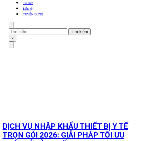
khẩu
Tin mới
TBYT
Liên hệ
TUYỂN DỤNG
Search
Tìm
kiếm
Close
×
cho:
Menu
DỊCH VỤ NHẬP KHẨU THIẾT BỊ Y TẾ
TRỌN GÓI 2026: GIẢI PHÁP TỐI ƯU