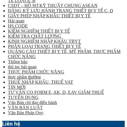
TẾ LOẠI A, B
CSDT – HỒ SƠ KỸ THUẬT CHUNG ASEAN
ĐĂNG KÝ LƯU HÀNH TRANG THIẾT BỊ Y TẾ C, D
GIẤY PHÉP NHẬP KHẨU THIẾT BỊ Y TẾ
Hải quan
HS CODE
KIỂM NGHIỆM THIẾT BỊ Y TẾ
KIỂM TRA CHẤT LƯỢNG
KINH NGHIỆM NHẬP KHẨU TBYT
PHÂN LOẠI TRANG THIẾT BỊ Y TẾ
QUẢNG CÁO THIẾT BỊ Y TẾ, MỸ PHẨM, THỰC PHẨM
CHỨC NĂNG
Thông báo
thủ tục hải quan
THỰC PHẨM CHỨC NĂNG
thực phẩm thường
THUẾ NHẬP KHẨU, THUẾ VAT
TIN MỚI
TƯ VẤN CO FORM E, AK, D, EAV GIẢM THUẾ
TUYỂN DỤNG
Văn Bản chỉ đạo điều hành
VĂN BẢN LUẬT
Văn Bản Pháp Quy
Liên hệ