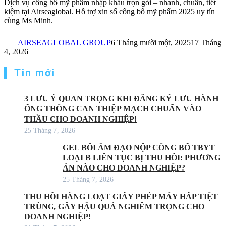
Dịch vụ công bố mỹ phẩm nhập khẩu trọn gói – nhanh, chuẩn, tiết
kiệm tại Airseaglobal. Hỗ trợ xin số công bố mỹ phẩm 2025 uy tín
cùng Ms Minh.
AIRSEAGLOBAL GROUP
6 Tháng mười một, 2025
17 Tháng
4, 2026
Tin mới
3 LƯU Ý QUAN TRỌNG KHI ĐĂNG KÝ LƯU HÀNH
ỐNG THÔNG CAN THIỆP MẠCH CHUẨN VÀO
THẦU CHO DOANH NGHIỆP!
25 Tháng 7, 2026
GEL BÔI ÂM ĐẠO NỘP CÔNG BỐ TBYT
LOẠI B LIÊN TỤC BỊ THU HỒI: PHƯƠNG
ÁN NÀO CHO DOANH NGHIỆP?
25 Tháng 7, 2026
THU HỒI HÀNG LOẠT GIẤY PHÉP MÁY HẤP TIỆT
TRÙNG, GÂY HẬU QUẢ NGHIÊM TRỌNG CHO
DOANH NGHIỆP!