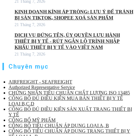
21 Tháng 7, 2026
KINH DOANH KÍNH ÁP TRÒNG: LƯU Ý ĐỂ TRÁNH
BỊ SÀN TIKTOK, SHOPEE XOÁ SẢN PHẨM
21 Tháng 7, 2026
DỊCH VỤ ĐỨNG TÊN, ỦY QUYỀN LƯU HÀNH
THIẾT BỊ Y TẾ - RÚT NGẮN LỘ TRÌNH NHẬP
KHẨU THIẾT BỊ Y TẾ VÀO VIỆT NAM
21 Tháng 7, 2026
Chuyên mục
AIRFREIGHT - SEAFREIGHT
Authorized Representative Service
CHỨNG NHẬN TIÊU CHUẨN CHẤT LƯỢNG ISO 13485
CÔNG BỐ ĐỦ ĐIỀU KIỆN MUA BÁN THIẾT BỊ Y TẾ
LOẠI B,C,D
CÔNG BỐ ĐỦ ĐIỀU KIỆN SẢN XUẤT TRANG THIẾT BỊ
Y TẾ
CÔNG BỐ MỸ PHẨM
CÔNG BỐ TIÊU CHUẨN ÁP DỤNG LOẠI A, B
CÔNG BỐ TIÊU CHUẨN ÁP DỤNG TRANG THIẾT BỊ Y