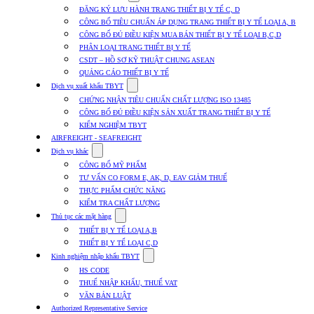
submenu
ĐĂNG KÝ LƯU HÀNH TRANG THIẾT BỊ Y TẾ C, D
for
CÔNG BỐ TIÊU CHUẨN ÁP DỤNG TRANG THIẾT BỊ Y TẾ LOẠI A, B
Dịch
CÔNG BỐ ĐỦ ĐIỀU KIỆN MUA BÁN THIẾT BỊ Y TẾ LOẠI B,C,D
vụ
nhập
PHÂN LOẠI TRANG THIẾT BỊ Y TẾ
khẩu
CSDT – HỒ SƠ KỸ THUẬT CHUNG ASEAN
TBYT
QUẢNG CÁO THIẾT BỊ Y TẾ
Show
Dịch vụ xuất khẩu TBYT
submenu
CHỨNG NHẬN TIÊU CHUẨN CHẤT LƯỢNG ISO 13485
for
CÔNG BỐ ĐỦ ĐIỀU KIỆN SẢN XUẤT TRANG THIẾT BỊ Y TẾ
Dịch
KIỂM NGHIỆM TBYT
vụ
xuất
AIRFREIGHT - SEAFREIGHT
khẩu
Show
Dịch vụ khác
TBYT
submenu
CÔNG BỐ MỸ PHẨM
for
TƯ VẤN CO FORM E, AK, D, EAV GIẢM THUẾ
Dịch
THỰC PHẨM CHỨC NĂNG
vụ
khác
KIỂM TRA CHẤT LƯỢNG
Show
Thủ tục các mặt hàng
submenu
THIẾT BỊ Y TẾ LOẠI A,B
for
THIẾT BỊ Y TẾ LOẠI C,D
Thủ
Show
tục
Kinh nghiệm nhập khẩu TBYT
submenu
các
HS CODE
for
mặt
THUẾ NHẬP KHẨU, THUẾ VAT
Kinh
hàng
VĂN BẢN LUẬT
nghiệm
nhập
Authorized Representative Service