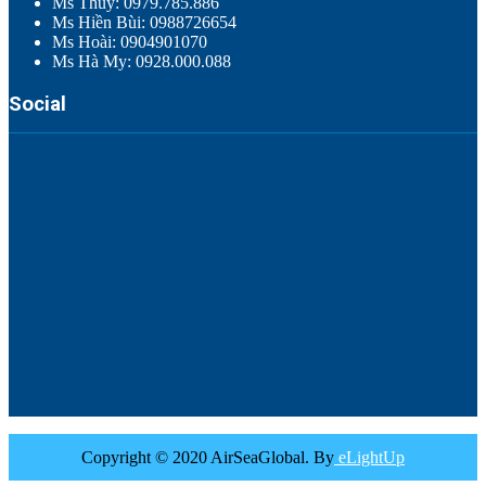
Ms Thúy: 0979.785.886
Ms Hiền Bùi: 0988726654
Ms Hoài: 0904901070
Ms Hà My: 0928.000.088
Social
Copyright © 2020 AirSeaGlobal. By
eLightUp