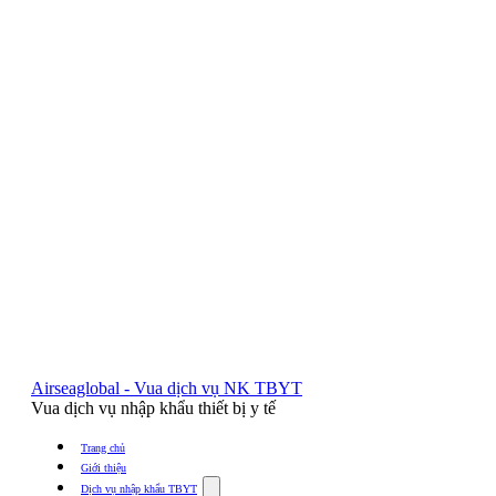
Airseaglobal - Vua dịch vụ NK TBYT
Vua dịch vụ nhập khẩu thiết bị y tế
Trang chủ
Giới thiệu
Show
Dịch vụ nhập khẩu TBYT