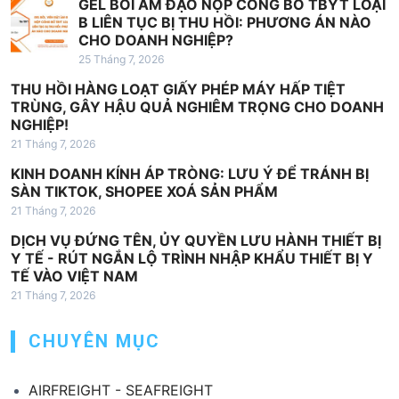
GEL BÔI ÂM ĐẠO NỘP CÔNG BỐ TBYT LOẠI
B LIÊN TỤC BỊ THU HỒI: PHƯƠNG ÁN NÀO
CHO DOANH NGHIỆP?
25 Tháng 7, 2026
THU HỒI HÀNG LOẠT GIẤY PHÉP MÁY HẤP TIỆT
TRÙNG, GÂY HẬU QUẢ NGHIÊM TRỌNG CHO DOANH
NGHIỆP!
21 Tháng 7, 2026
KINH DOANH KÍNH ÁP TRÒNG: LƯU Ý ĐỂ TRÁNH BỊ
SÀN TIKTOK, SHOPEE XOÁ SẢN PHẨM
21 Tháng 7, 2026
DỊCH VỤ ĐỨNG TÊN, ỦY QUYỀN LƯU HÀNH THIẾT BỊ
Y TẾ - RÚT NGẮN LỘ TRÌNH NHẬP KHẨU THIẾT BỊ Y
TẾ VÀO VIỆT NAM
21 Tháng 7, 2026
CHUYÊN MỤC
AIRFREIGHT - SEAFREIGHT