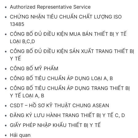
Authorized Representative Service
CHỨNG NHẬN TIÊU CHUẨN CHẤT LƯỢNG ISO
13485
CÔNG BỐ ĐỦ ĐIỀU KIỆN MUA BÁN THIẾT BỊ Y TẾ
LOẠI B,C,D
CÔNG BỐ ĐỦ ĐIỀU KIỆN SẢN XUẤT TRANG THIẾT BỊ
Y TẾ
CÔNG BỐ MỸ PHẨM
CÔNG BỐ TIÊU CHUẨN ÁP DỤNG LOẠI A, B
CÔNG BỐ TIÊU CHUẨN ÁP DỤNG TRANG THIẾT BỊ
Y TẾ LOẠI A, B
CSDT – HỒ SƠ KỸ THUẬT CHUNG ASEAN
ĐĂNG KÝ LƯU HÀNH TRANG THIẾT BỊ Y TẾ C, D
GIẤY PHÉP NHẬP KHẨU THIẾT BỊ Y TẾ
Hải quan