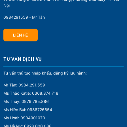
Nội
0984291559 - Mr Tân
LIÊN HỆ
TƯ VẤN DỊCH VỤ
Tư vấn thủ tục nhập khẩu, đăng ký lưu hành:
Mr Tân: 0984.291.559
Ms Thảo Katie: 0368.874.718
Ms Thúy: 0979.785.886
Ms Hiền Bùi: 0988726654
Ms Hoài: 0904901070
Ms Hà My: 0928.000.088