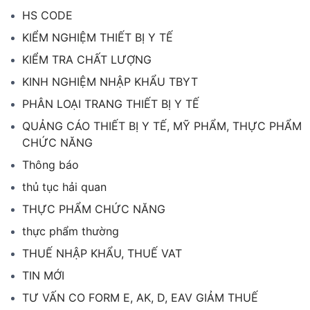
HS CODE
KIỂM NGHIỆM THIẾT BỊ Y TẾ
KIỂM TRA CHẤT LƯỢNG
KINH NGHIỆM NHẬP KHẨU TBYT
PHÂN LOẠI TRANG THIẾT BỊ Y TẾ
QUẢNG CÁO THIẾT BỊ Y TẾ, MỸ PHẨM, THỰC PHẨM
CHỨC NĂNG
Thông báo
thủ tục hải quan
THỰC PHẨM CHỨC NĂNG
thực phẩm thường
THUẾ NHẬP KHẨU, THUẾ VAT
TIN MỚI
TƯ VẤN CO FORM E, AK, D, EAV GIẢM THUẾ