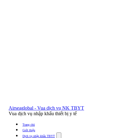
Airseaglobal - Vua dịch vụ NK TBYT
Vua dịch vụ nhập khẩu thiết bị y tế
Trang chủ
Giới thiệu
Show
Dịch vụ nhập khẩu TBYT