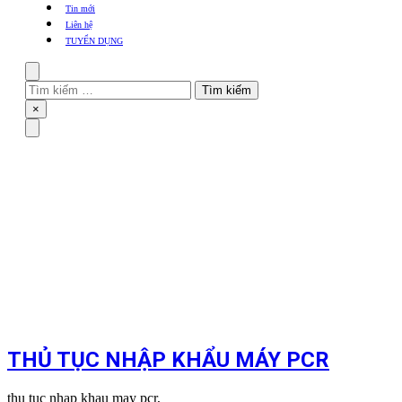
khẩu
Tin mới
TBYT
Liên hệ
TUYỂN DỤNG
Search
Tìm
kiếm
Close
×
cho:
Menu
THỦ TỤC NHẬP KHẨU MÁY PCR
thu tuc nhap khau may pcr,