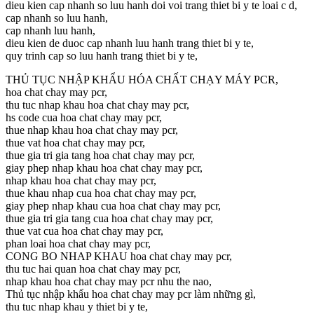
dieu kien cap nhanh so luu hanh doi voi trang thiet bi y te loai c d,
cap nhanh so luu hanh,
cap nhanh luu hanh,
dieu kien de duoc cap nhanh luu hanh trang thiet bi y te,
quy trinh cap so luu hanh trang thiet bi y te,
THỦ TỤC NHẬP KHẨU HÓA CHẤT CHẠY MÁY PCR,
hoa chat chay may pcr,
thu tuc nhap khau hoa chat chay may pcr,
hs code cua hoa chat chay may pcr,
thue nhap khau hoa chat chay may pcr,
thue vat hoa chat chay may pcr,
thue gia tri gia tang hoa chat chay may pcr,
giay phep nhap khau hoa chat chay may pcr,
nhap khau hoa chat chay may pcr,
thue khau nhap cua hoa chat chay may pcr,
giay phep nhap khau cua hoa chat chay may pcr,
thue gia tri gia tang cua hoa chat chay may pcr,
thue vat cua hoa chat chay may pcr,
phan loai hoa chat chay may pcr,
CONG BO NHAP KHAU hoa chat chay may pcr,
thu tuc hai quan hoa chat chay may pcr,
nhap khau hoa chat chay may pcr nhu the nao,
Thủ tục nhập khẩu hoa chat chay may pcr làm những gì,
thu tuc nhap khau y thiet bi y te,