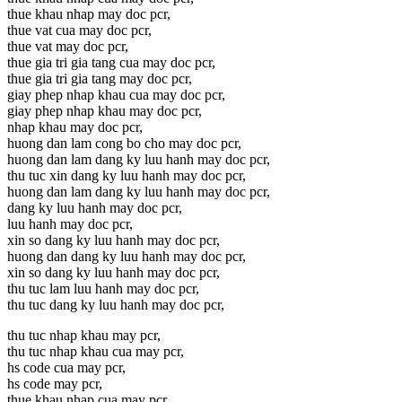
thue khau nhap may doc pcr,
thue vat cua may doc pcr,
thue vat may doc pcr,
thue gia tri gia tang cua may doc pcr,
thue gia tri gia tang may doc pcr,
giay phep nhap khau cua may doc pcr,
giay phep nhap khau may doc pcr,
nhap khau may doc pcr,
huong dan lam cong bo cho may doc pcr,
huong dan lam dang ky luu hanh may doc pcr,
thu tuc xin dang ky luu hanh may doc pcr,
huong dan lam dang ky luu hanh may doc pcr,
dang ky luu hanh may doc pcr,
luu hanh may doc pcr,
xin so dang ky luu hanh may doc pcr,
huong dan dang ky luu hanh may doc pcr,
xin so dang ky luu hanh may doc pcr,
thu tuc lam luu hanh may doc pcr,
thu tuc dang ky luu hanh may doc pcr,
thu tuc nhap khau may pcr,
thu tuc nhap khau cua may pcr,
hs code cua may pcr,
hs code may pcr,
thue khau nhap cua may pcr,