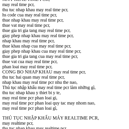
may real time pcr,
thu tuc nhap khau may real time pcr,
hs code cua may real time pcr,
thue nhap khau may real time pcr,
thue vat may real time pcr,
thue gia tri gia tang may real time pcr,
giay phep nhap khau may real time pcr,
nhap khau may real time pcr,
thue khau nhap cua may real time pcr,
giay phep nhap khau cua may real time pcr,
thue gia tri gia tang cua may real time pcr,
thue vat cua may real time pcr,
phan loai may real time pcr,
CONG BO NHAP KHAU may real time pcr,
thu tuc hai quan may real time pcr,
nhap khau may real time pcr nhu the nao,
Thủ tục nhập khẩu may real time pcr làm những gì,
thu tuc nhap khau y thiet bi y te,
may real time pcr phan loai gi,
may real time pcr phan loai quy tac may nhom nao,
may real time pcr phan loai gì,
THỦ TỤC NHẬP KHẨU MÁY REALTIME PCR,
may realtime pcr,
thu tuc nhap khau may realtime pcr,