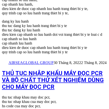
cap nhanh luu hanh,
dieu kien de duoc cap nhanh luu hanh trang thiet bi y te,
quy trinh cap so luu hanh trang thiet bi y te,
dang ky luu hanh
thu tuc dang ky luu hanh trang thiet bi y te
thu tuc dang ky luu hanh
dieu kien cap nhanh so luu hanh doi voi trang thiet bi y te loai c d
cap nhanh so luu hanh
cap nhanh luu hanh
dieu kien de duoc cap nhanh luu hanh trang thiet bi y te
quy trinh cap so luu hanh trang thiet bi y te
AIRSEAGLOBAL GROUP
30 Tháng 8, 2022
2 Tháng 8, 2024
THỦ TỤC NHẬP KHẨU MÁY ĐỌC PCR
VÀ BỘ CHẤT THỬ XÉT NGHIỆM DÙNG
CHO MÁY ĐỌC PCR
thu tuc nhap khau may doc pcr,
thu tuc nhap khau cua may doc pcr,
hs code cua may doc pcr,