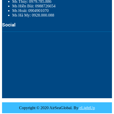
Ms Thúy: 0979.785.886
Ms Hiền Bùi: 0988726654
Ms Hoài: 0904901070
Ms Hà My: 0928.000.088
Social
Copyright © 2020 AirSeaGlobal. By
eLightUp