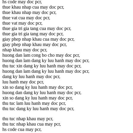
hs code may doc pcr,
thue khau nhap cua may doc pcr,
thue khau nhap may doc pcr,
thue vat cua may doc pcr,
thue vat may doc pcr,
thue gia tri gia tang cua may doc pcr,
thue gia tri gia tang may doc pcr,
giay phep nhap khau cua may doc pcr,
giay phep nhap khau may doc pcr,
nhap khau may doc pcr,
huong dan lam cong bo cho may doc pcr,
huong dan lam dang ky luu hanh may doc pcr,
thu tuc xin dang ky luu hanh may doc pcr,
huong dan lam dang ky luu hanh may doc pcr,
dang ky luu hanh may doc pcr,
luu hanh may doc pcr,
xin so dang ky luu hanh may doc pcr,
huong dan dang ky luu hanh may doc pcr,
xin so dang ky luu hanh may doc pcr,
thu tuc lam luu hanh may doc pcr,
thu tuc dang ky luu hanh may doc pcr,
thu tuc nhap khau may pcr,
thu tuc nhap khau cua may pcr,
hs code cua may pcr,