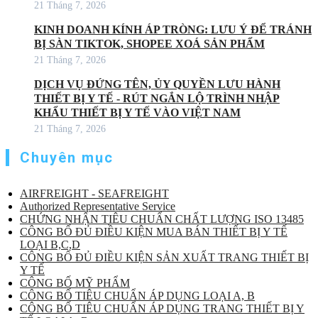
21 Tháng 7, 2026
KINH DOANH KÍNH ÁP TRÒNG: LƯU Ý ĐỂ TRÁNH
BỊ SÀN TIKTOK, SHOPEE XOÁ SẢN PHẨM
21 Tháng 7, 2026
DỊCH VỤ ĐỨNG TÊN, ỦY QUYỀN LƯU HÀNH
THIẾT BỊ Y TẾ - RÚT NGẮN LỘ TRÌNH NHẬP
KHẨU THIẾT BỊ Y TẾ VÀO VIỆT NAM
21 Tháng 7, 2026
Chuyên mục
AIRFREIGHT - SEAFREIGHT
Authorized Representative Service
CHỨNG NHẬN TIÊU CHUẨN CHẤT LƯỢNG ISO 13485
CÔNG BỐ ĐỦ ĐIỀU KIỆN MUA BÁN THIẾT BỊ Y TẾ
LOẠI B,C,D
CÔNG BỐ ĐỦ ĐIỀU KIỆN SẢN XUẤT TRANG THIẾT BỊ
Y TẾ
CÔNG BỐ MỸ PHẨM
CÔNG BỐ TIÊU CHUẨN ÁP DỤNG LOẠI A, B
CÔNG BỐ TIÊU CHUẨN ÁP DỤNG TRANG THIẾT BỊ Y