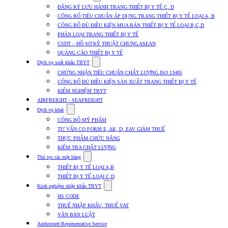
submenu
ĐĂNG KÝ LƯU HÀNH TRANG THIẾT BỊ Y TẾ C, D
for
CÔNG BỐ TIÊU CHUẨN ÁP DỤNG TRANG THIẾT BỊ Y TẾ LOẠI A, B
Dịch
CÔNG BỐ ĐỦ ĐIỀU KIỆN MUA BÁN THIẾT BỊ Y TẾ LOẠI B,C,D
vụ
nhập
PHÂN LOẠI TRANG THIẾT BỊ Y TẾ
khẩu
CSDT – HỒ SƠ KỸ THUẬT CHUNG ASEAN
TBYT
QUẢNG CÁO THIẾT BỊ Y TẾ
Show
Dịch vụ xuất khẩu TBYT
submenu
CHỨNG NHẬN TIÊU CHUẨN CHẤT LƯỢNG ISO 13485
for
CÔNG BỐ ĐỦ ĐIỀU KIỆN SẢN XUẤT TRANG THIẾT BỊ Y TẾ
Dịch
KIỂM NGHIỆM TBYT
vụ
xuất
AIRFREIGHT - SEAFREIGHT
khẩu
Show
Dịch vụ khác
TBYT
submenu
CÔNG BỐ MỸ PHẨM
for
TƯ VẤN CO FORM E, AK, D, EAV GIẢM THUẾ
Dịch
THỰC PHẨM CHỨC NĂNG
vụ
khác
KIỂM TRA CHẤT LƯỢNG
Show
Thủ tục các mặt hàng
submenu
THIẾT BỊ Y TẾ LOẠI A,B
for
THIẾT BỊ Y TẾ LOẠI C,D
Thủ
Show
tục
Kinh nghiệm nhập khẩu TBYT
submenu
các
HS CODE
for
mặt
THUẾ NHẬP KHẨU, THUẾ VAT
Kinh
hàng
VĂN BẢN LUẬT
nghiệm
nhập
Authorized Representative Service