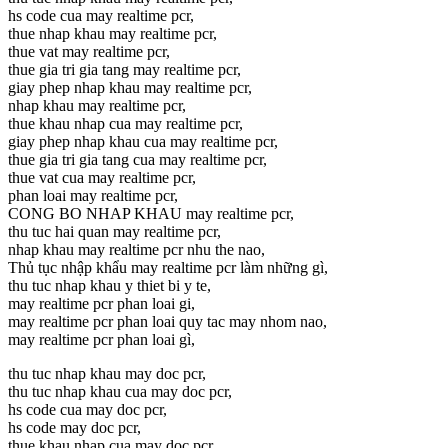
hs code cua may realtime pcr,
thue nhap khau may realtime pcr,
thue vat may realtime pcr,
thue gia tri gia tang may realtime pcr,
giay phep nhap khau may realtime pcr,
nhap khau may realtime pcr,
thue khau nhap cua may realtime pcr,
giay phep nhap khau cua may realtime pcr,
thue gia tri gia tang cua may realtime pcr,
thue vat cua may realtime pcr,
phan loai may realtime pcr,
CONG BO NHAP KHAU may realtime pcr,
thu tuc hai quan may realtime pcr,
nhap khau may realtime pcr nhu the nao,
Thủ tục nhập khẩu may realtime pcr làm những gì,
thu tuc nhap khau y thiet bi y te,
may realtime pcr phan loai gi,
may realtime pcr phan loai quy tac may nhom nao,
may realtime pcr phan loai gì,
thu tuc nhap khau may doc pcr,
thu tuc nhap khau cua may doc pcr,
hs code cua may doc pcr,
hs code may doc pcr,
thue khau nhap cua may doc pcr,