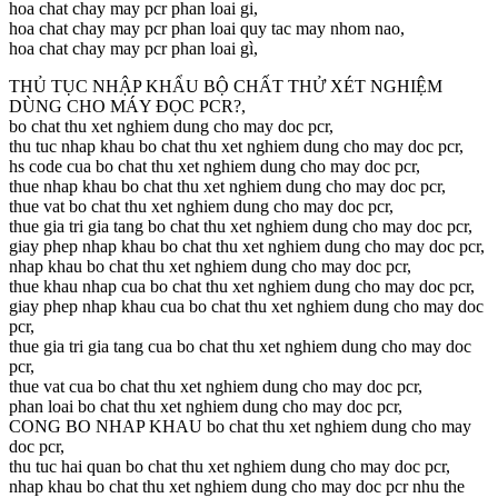
hoa chat chay may pcr phan loai gi,
hoa chat chay may pcr phan loai quy tac may nhom nao,
hoa chat chay may pcr phan loai gì,
THỦ TỤC NHẬP KHẨU BỘ CHẤT THỬ XÉT NGHIỆM
DÙNG CHO MÁY ĐỌC PCR?,
bo chat thu xet nghiem dung cho may doc pcr,
thu tuc nhap khau bo chat thu xet nghiem dung cho may doc pcr,
hs code cua bo chat thu xet nghiem dung cho may doc pcr,
thue nhap khau bo chat thu xet nghiem dung cho may doc pcr,
thue vat bo chat thu xet nghiem dung cho may doc pcr,
thue gia tri gia tang bo chat thu xet nghiem dung cho may doc pcr,
giay phep nhap khau bo chat thu xet nghiem dung cho may doc pcr,
nhap khau bo chat thu xet nghiem dung cho may doc pcr,
thue khau nhap cua bo chat thu xet nghiem dung cho may doc pcr,
giay phep nhap khau cua bo chat thu xet nghiem dung cho may doc
pcr,
thue gia tri gia tang cua bo chat thu xet nghiem dung cho may doc
pcr,
thue vat cua bo chat thu xet nghiem dung cho may doc pcr,
phan loai bo chat thu xet nghiem dung cho may doc pcr,
CONG BO NHAP KHAU bo chat thu xet nghiem dung cho may
doc pcr,
thu tuc hai quan bo chat thu xet nghiem dung cho may doc pcr,
nhap khau bo chat thu xet nghiem dung cho may doc pcr nhu the