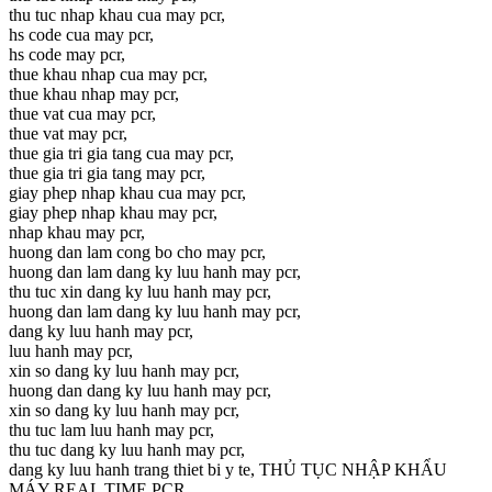
thu tuc nhap khau cua may pcr,
hs code cua may pcr,
hs code may pcr,
thue khau nhap cua may pcr,
thue khau nhap may pcr,
thue vat cua may pcr,
thue vat may pcr,
thue gia tri gia tang cua may pcr,
thue gia tri gia tang may pcr,
giay phep nhap khau cua may pcr,
giay phep nhap khau may pcr,
nhap khau may pcr,
huong dan lam cong bo cho may pcr,
huong dan lam dang ky luu hanh may pcr,
thu tuc xin dang ky luu hanh may pcr,
huong dan lam dang ky luu hanh may pcr,
dang ky luu hanh may pcr,
luu hanh may pcr,
xin so dang ky luu hanh may pcr,
huong dan dang ky luu hanh may pcr,
xin so dang ky luu hanh may pcr,
thu tuc lam luu hanh may pcr,
thu tuc dang ky luu hanh may pcr,
dang ky luu hanh trang thiet bi y te, THỦ TỤC NHẬP KHẨU
MÁY REAL TIME PCR,