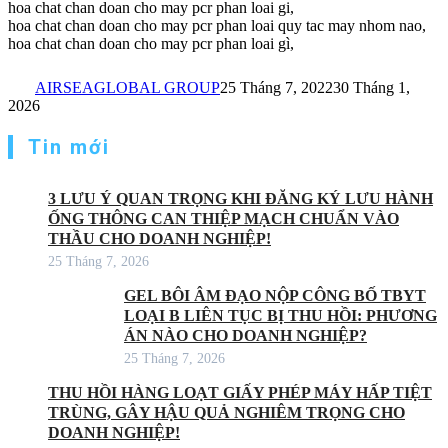
hoa chat chan doan cho may pcr phan loai gi,
hoa chat chan doan cho may pcr phan loai quy tac may nhom nao,
hoa chat chan doan cho may pcr phan loai gì,
AIRSEAGLOBAL GROUP
25 Tháng 7, 2022
30 Tháng 1,
2026
Tin mới
3 LƯU Ý QUAN TRỌNG KHI ĐĂNG KÝ LƯU HÀNH
ỐNG THÔNG CAN THIỆP MẠCH CHUẨN VÀO
THẦU CHO DOANH NGHIỆP!
25 Tháng 7, 2026
GEL BÔI ÂM ĐẠO NỘP CÔNG BỐ TBYT
LOẠI B LIÊN TỤC BỊ THU HỒI: PHƯƠNG
ÁN NÀO CHO DOANH NGHIỆP?
25 Tháng 7, 2026
THU HỒI HÀNG LOẠT GIẤY PHÉP MÁY HẤP TIỆT
TRÙNG, GÂY HẬU QUẢ NGHIÊM TRỌNG CHO
DOANH NGHIỆP!