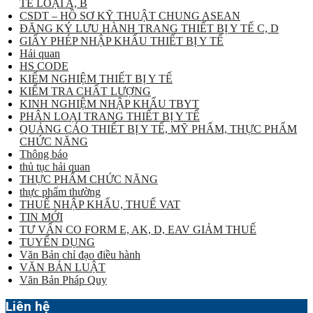
TẾ LOẠI A, B
CSDT – HỒ SƠ KỸ THUẬT CHUNG ASEAN
ĐĂNG KÝ LƯU HÀNH TRANG THIẾT BỊ Y TẾ C, D
GIẤY PHÉP NHẬP KHẨU THIẾT BỊ Y TẾ
Hải quan
HS CODE
KIỂM NGHIỆM THIẾT BỊ Y TẾ
KIỂM TRA CHẤT LƯỢNG
KINH NGHIỆM NHẬP KHẨU TBYT
PHÂN LOẠI TRANG THIẾT BỊ Y TẾ
QUẢNG CÁO THIẾT BỊ Y TẾ, MỸ PHẨM, THỰC PHẨM
CHỨC NĂNG
Thông báo
thủ tục hải quan
THỰC PHẨM CHỨC NĂNG
thực phẩm thường
THUẾ NHẬP KHẨU, THUẾ VAT
TIN MỚI
TƯ VẤN CO FORM E, AK, D, EAV GIẢM THUẾ
TUYỂN DỤNG
Văn Bản chỉ đạo điều hành
VĂN BẢN LUẬT
Văn Bản Pháp Quy
Liên hệ