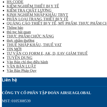
HS CODE
KIỂM NGHIỆM THIẾT BỊ Y TẾ
KIỂM TRA CHẤT LƯỢNG
KINH NGHIỆM NHẬP KHẨU TBYT
PHÂN LOẠI TRANG THIẾT BỊ Y TẾ
QUẢNG CÁO THIẾT BỊ Y TẾ, MỸ PHẨM, THỰC PHẨM 
Thông báo
thủ tục hải quan
THỰC PHẨM CHỨC NĂNG
thực phẩm thường
THUẾ NHẬP KHẨU, THUẾ VAT
TIN MỚI
TƯ VẤN CO FORM E, AK, D, EAV GIẢM THUẾ
TUYỂN DỤNG
Văn Bản chỉ đạo điều hành
VĂN BẢN LUẬT
Văn Bản Pháp Quy
Liên hệ
CÔNG TY CỔ PHẦN TẬP ĐOÀN AIRSEAGLOBAL
MST: 0105308539