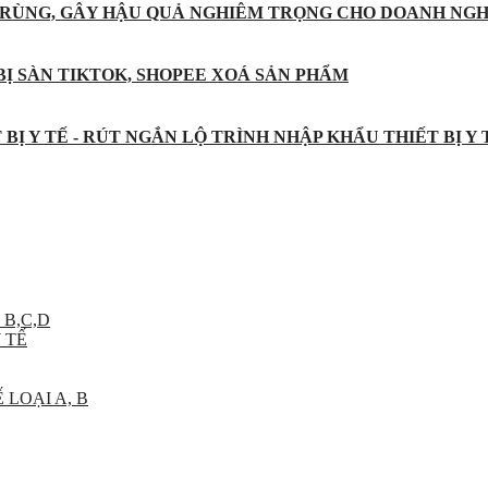
 TRÙNG, GÂY HẬU QUẢ NGHIÊM TRỌNG CHO DOANH NGH
BỊ SÀN TIKTOK, SHOPEE XOÁ SẢN PHẨM
BỊ Y TẾ - RÚT NGẮN LỘ TRÌNH NHẬP KHẨU THIẾT BỊ Y
 B,C,D
 TẾ
 LOẠI A, B