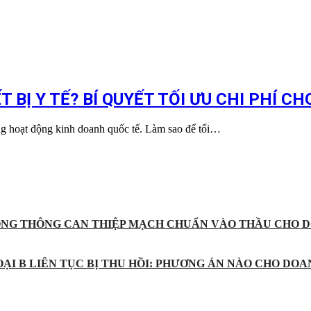
 BỊ Y TẾ? BÍ QUYẾT TỐI ƯU CHI PHÍ C
ong hoạt động kinh doanh quốc tế. Làm sao để tối…
ỐNG THÔNG CAN THIỆP MẠCH CHUẨN VÀO THẦU CHO D
ẠI B LIÊN TỤC BỊ THU HỒI: PHƯƠNG ÁN NÀO CHO DOA