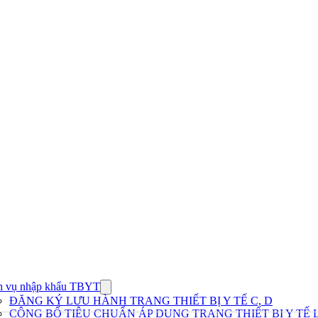
h vụ nhập khẩu TBYT
Show
submenu
ĐĂNG KÝ LƯU HÀNH TRANG THIẾT BỊ Y TẾ C, D
for
CÔNG BỐ TIÊU CHUẨN ÁP DỤNG TRANG THIẾT BỊ Y TẾ L