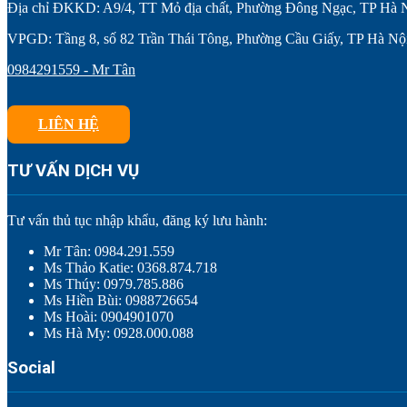
Địa chỉ ĐKKD: A9/4, TT Mỏ địa chất, Phường Đông Ngạc, TP Hà 
VPGD: Tầng 8, số 82 Trần Thái Tông, Phường Cầu Giấy, TP Hà Nộ
0984291559 - Mr Tân
LIÊN HỆ
TƯ VẤN DỊCH VỤ
Tư vấn thủ tục nhập khẩu, đăng ký lưu hành:
Mr Tân: 0984.291.559
Ms Thảo Katie: 0368.874.718
Ms Thúy: 0979.785.886
Ms Hiền Bùi: 0988726654
Ms Hoài: 0904901070
Ms Hà My: 0928.000.088
Social