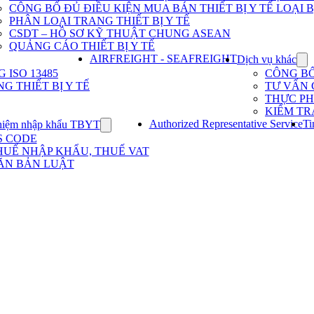
Dịch
CÔNG BỐ ĐỦ ĐIỀU KIỆN MUA BÁN THIẾT BỊ Y TẾ LOẠI B
vụ
PHÂN LOẠI TRANG THIẾT BỊ Y TẾ
nhập
khẩu
CSDT – HỒ SƠ KỸ THUẬT CHUNG ASEAN
TBYT
QUẢNG CÁO THIẾT BỊ Y TẾ
AIRFREIGHT - SEAFREIGHT
Dịch vụ khác
Sh
su
ISO 13485
CÔNG B
for
G THIẾT BỊ Y TẾ
TƯ VẤN 
Dị
THỰC P
vụ
KIỂM TR
kh
Authorized Representative Service
Ti
hiệm nhập khẩu TBYT
Show
submenu
S CODE
for
HUẾ NHẬP KHẨU, THUẾ VAT
Kinh
ĂN BẢN LUẬT
nghiệm
nhập
khẩu
TBYT