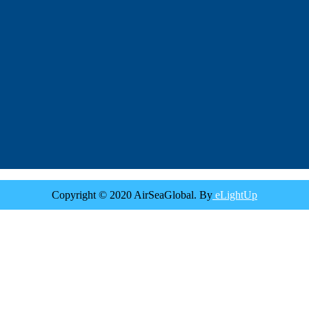
Copyright © 2020 AirSeaGlobal. By
eLightUp