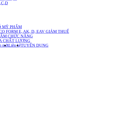
,C,D
ow
bmenu
Ố MỸ PHẨM
CO FORM E, AK, D, EAV GIẢM THUẾ
ch
HẨM CHỨC NĂNG
A CHẤT LƯỢNG
ác
n mới
Liên hệ
TUYỂN DỤNG