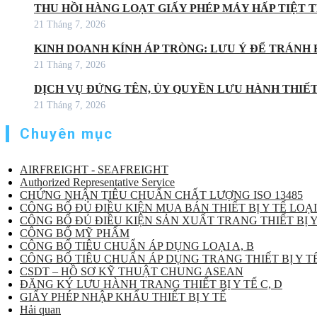
THU HỒI HÀNG LOẠT GIẤY PHÉP MÁY HẤP TIỆT
21 Tháng 7, 2026
KINH DOANH KÍNH ÁP TRÒNG: LƯU Ý ĐỂ TRÁNH 
21 Tháng 7, 2026
DỊCH VỤ ĐỨNG TÊN, ỦY QUYỀN LƯU HÀNH THIẾT 
21 Tháng 7, 2026
Chuyên mục
AIRFREIGHT - SEAFREIGHT
Authorized Representative Service
CHỨNG NHẬN TIÊU CHUẨN CHẤT LƯỢNG ISO 13485
CÔNG BỐ ĐỦ ĐIỀU KIỆN MUA BÁN THIẾT BỊ Y TẾ LOẠI
CÔNG BỐ ĐỦ ĐIỀU KIỆN SẢN XUẤT TRANG THIẾT BỊ Y
CÔNG BỐ MỸ PHẨM
CÔNG BỐ TIÊU CHUẨN ÁP DỤNG LOẠI A, B
CÔNG BỐ TIÊU CHUẨN ÁP DỤNG TRANG THIẾT BỊ Y TẾ
CSDT – HỒ SƠ KỸ THUẬT CHUNG ASEAN
ĐĂNG KÝ LƯU HÀNH TRANG THIẾT BỊ Y TẾ C, D
GIẤY PHÉP NHẬP KHẨU THIẾT BỊ Y TẾ
Hải quan