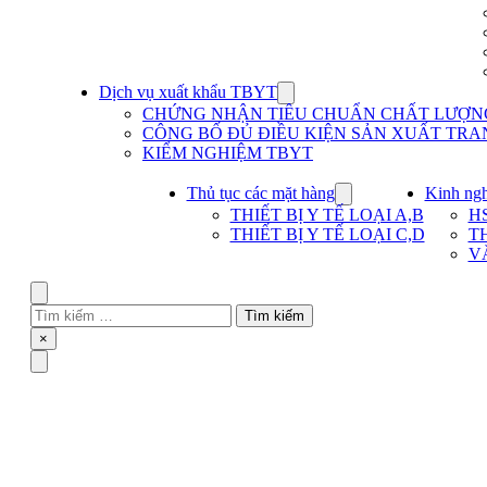
Dịch vụ xuất khẩu TBYT
Show
submenu
CHỨNG NHẬN TIÊU CHUẨN CHẤT LƯỢNG 
for
CÔNG BỐ ĐỦ ĐIỀU KIỆN SẢN XUẤT TRAN
Dịch
KIỂM NGHIỆM TBYT
vụ
xuất
khẩu
Thủ tục các mặt hàng
Kinh ng
Show
TBYT
submenu
THIẾT BỊ Y TẾ LOẠI A,B
H
for
THIẾT BỊ Y TẾ LOẠI C,D
T
Thủ
V
tục
các
mặt
Search
hàng
Tìm
kiếm
Close
×
cho:
Menu