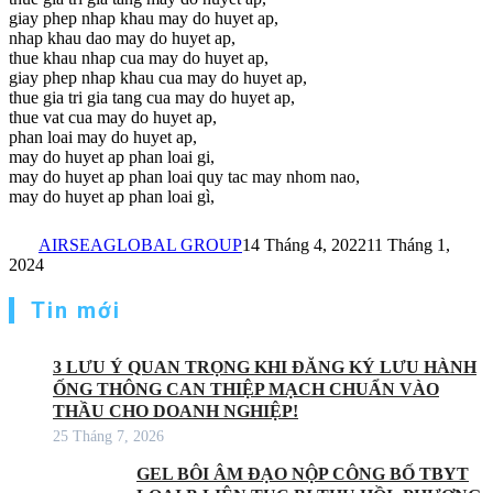
giay phep nhap khau may do huyet ap,
nhap khau dao may do huyet ap,
thue khau nhap cua may do huyet ap,
giay phep nhap khau cua may do huyet ap,
thue gia tri gia tang cua may do huyet ap,
thue vat cua may do huyet ap,
phan loai may do huyet ap,
may do huyet ap phan loai gi,
may do huyet ap phan loai quy tac may nhom nao,
may do huyet ap phan loai gì,
AIRSEAGLOBAL GROUP
14 Tháng 4, 2022
11 Tháng 1,
2024
Tin mới
3 LƯU Ý QUAN TRỌNG KHI ĐĂNG KÝ LƯU HÀNH
ỐNG THÔNG CAN THIỆP MẠCH CHUẨN VÀO
THẦU CHO DOANH NGHIỆP!
25 Tháng 7, 2026
GEL BÔI ÂM ĐẠO NỘP CÔNG BỐ TBYT