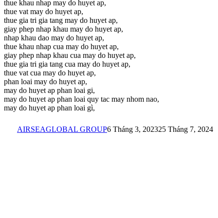
thue khau nhap may do huyet ap,
thue vat may do huyet ap,
thue gia tri gia tang may do huyet ap,
giay phep nhap khau may do huyet ap,
nhap khau dao may do huyet ap,
thue khau nhap cua may do huyet ap,
giay phep nhap khau cua may do huyet ap,
thue gia tri gia tang cua may do huyet ap,
thue vat cua may do huyet ap,
phan loai may do huyet ap,
may do huyet ap phan loai gi,
may do huyet ap phan loai quy tac may nhom nao,
may do huyet ap phan loai gì,
AIRSEAGLOBAL GROUP
6 Tháng 3, 2023
25 Tháng 7, 2024