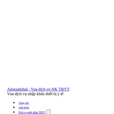
Airseaglobal - Vua dịch vụ NK TBYT
Vua dịch vụ nhập khẩu thiết bị y tế
Trang chủ
Giới thiệu
Show
Dịch vụ nhập khẩu TBYT