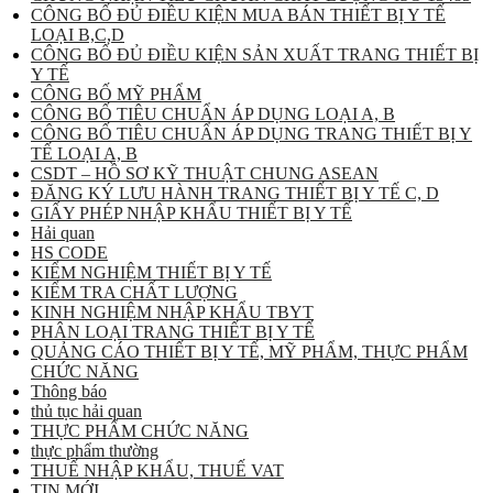
CÔNG BỐ ĐỦ ĐIỀU KIỆN MUA BÁN THIẾT BỊ Y TẾ
LOẠI B,C,D
CÔNG BỐ ĐỦ ĐIỀU KIỆN SẢN XUẤT TRANG THIẾT BỊ
Y TẾ
CÔNG BỐ MỸ PHẨM
CÔNG BỐ TIÊU CHUẨN ÁP DỤNG LOẠI A, B
CÔNG BỐ TIÊU CHUẨN ÁP DỤNG TRANG THIẾT BỊ Y
TẾ LOẠI A, B
CSDT – HỒ SƠ KỸ THUẬT CHUNG ASEAN
ĐĂNG KÝ LƯU HÀNH TRANG THIẾT BỊ Y TẾ C, D
GIẤY PHÉP NHẬP KHẨU THIẾT BỊ Y TẾ
Hải quan
HS CODE
KIỂM NGHIỆM THIẾT BỊ Y TẾ
KIỂM TRA CHẤT LƯỢNG
KINH NGHIỆM NHẬP KHẨU TBYT
PHÂN LOẠI TRANG THIẾT BỊ Y TẾ
QUẢNG CÁO THIẾT BỊ Y TẾ, MỸ PHẨM, THỰC PHẨM
CHỨC NĂNG
Thông báo
thủ tục hải quan
THỰC PHẨM CHỨC NĂNG
thực phẩm thường
THUẾ NHẬP KHẨU, THUẾ VAT
TIN MỚI