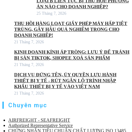
LOẠI B LIÊN TỤC BỊ THU HỒI: PHƯƠNG
ÁN NÀO CHO DOANH NGHIỆP?
25 Tháng 7, 2026
THU HỒI HÀNG LOẠT GIẤY PHÉP MÁY HẤP TIỆT
TRÙNG, GÂY HẬU QUẢ NGHIÊM TRỌNG CHO
DOANH NGHIỆP!
21 Tháng 7, 2026
KINH DOANH KÍNH ÁP TRÒNG: LƯU Ý ĐỂ TRÁNH
BỊ SÀN TIKTOK, SHOPEE XOÁ SẢN PHẨM
21 Tháng 7, 2026
DỊCH VỤ ĐỨNG TÊN, ỦY QUYỀN LƯU HÀNH
THIẾT BỊ Y TẾ - RÚT NGẮN LỘ TRÌNH NHẬP
KHẨU THIẾT BỊ Y TẾ VÀO VIỆT NAM
21 Tháng 7, 2026
Chuyên mục
AIRFREIGHT - SEAFREIGHT
Authorized Representative Service
CHỨNG NHẬN TIÊU CHUẨN CHẤT LƯỢNG ISO 13485