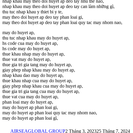
nhap khau may theo doi huyet ap deo tay nhu the nao,
nhap khau may theo doi huyet ap deo tay can làm những gì,
thu tuc nhap khau y thiet bi y te,
may theo doi huyet ap deo tay phan loai gi,
may theo doi huyet ap deo tay phan loai quy tac may nhom nao,
may do huyet ap,
thu tuc nhap khau may do huyet ap,
hs code cua may do huyet ap,
hs code may do huyet ap,
thue khau nhap may do huyet ap,
thue vat may do huyet ap,
thue gia tri gia tang may do huyet ap,
giay phep nhap khau may do huyet ap,
nhap khau dao may do huyet ap,
thue khau nhap cua may do huyet ap,
giay phep nhap khau cua may do huyet ap,
thue gia tri gia tang cua may do huyet ap,
thue vat cua may do huyet ap,
phan loai may do huyet ap,
may do huyet ap phan loai gi,
may do huyet ap phan loai quy tac may nhom nao,
may do huyet ap phan loai gì,
AIRSEAGLOBAL GROUP
2 Tháng 3, 2023
25 Tháng 7, 2024