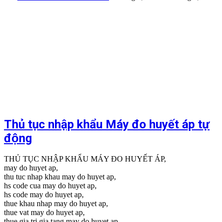
Thủ tục nhập khẩu Máy đo huyết áp tự
động
THỦ TỤC NHẬP KHẨU MÁY ĐO HUYẾT ÁP,
may do huyet ap,
thu tuc nhap khau may do huyet ap,
hs code cua may do huyet ap,
hs code may do huyet ap,
thue khau nhap may do huyet ap,
thue vat may do huyet ap,
thue gia tri gia tang may do huyet ap,