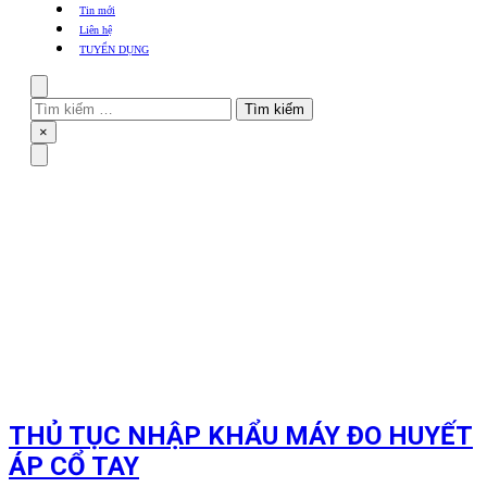
khẩu
Tin mới
TBYT
Liên hệ
TUYỂN DỤNG
Search
Tìm
kiếm
Close
×
cho:
Menu
THỦ TỤC NHẬP KHẨU MÁY ĐO HUYẾT
ÁP CỔ TAY