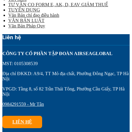
TƯ VẤN CO FORM E, AK, D, EAV GIẢM THUẾ
TUYỂN DỤNG
Văn Bản chỉ đạo điều hành
VĂN BẢN LUẬT
Văn Bản Pháp Quy
Liên hệ
CÔNG TY CỔ PHẦN TẬP ĐOÀN AIRSEAGLOBAL
MST: 0105308539
Địa chỉ ĐKKD: A9/4, TT Mỏ địa chất, Phường Đông Ngạc, TP Hà
Nội
VPGD: Tầng 8, số 82 Trần Thái Tông, Phường Cầu Giấy, TP Hà
Nội
0984291559 - Mr Tân
LIÊN HỆ