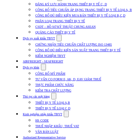
submenu
ĐĂNG KÝ LƯU HÀNH TRANG THIẾT BỊ Y TẾ C, D
for
CÔNG BỐ TIÊU CHUẨN ÁP DỤNG TRANG THIẾT BỊ Y TẾ LOẠI A, B
Dịch
CÔNG BỐ ĐỦ ĐIỀU KIỆN MUA BÁN THIẾT BỊ Y TẾ LOẠI B,C,D
vụ
nhập
PHÂN LOẠI TRANG THIẾT BỊ Y TẾ
khẩu
CSDT – HỒ SƠ KỸ THUẬT CHUNG ASEAN
TBYT
QUẢNG CÁO THIẾT BỊ Y TẾ
Show
Dịch vụ xuất khẩu TBYT
submenu
CHỨNG NHẬN TIÊU CHUẨN CHẤT LƯỢNG ISO 13485
for
CÔNG BỐ ĐỦ ĐIỀU KIỆN SẢN XUẤT TRANG THIẾT BỊ Y TẾ
Dịch
KIỂM NGHIỆM TBYT
vụ
xuất
AIRFREIGHT - SEAFREIGHT
khẩu
Show
Dịch vụ khác
TBYT
submenu
CÔNG BỐ MỸ PHẨM
for
TƯ VẤN CO FORM E, AK, D, EAV GIẢM THUẾ
Dịch
THỰC PHẨM CHỨC NĂNG
vụ
khác
KIỂM TRA CHẤT LƯỢNG
Show
Thủ tục các mặt hàng
submenu
THIẾT BỊ Y TẾ LOẠI A,B
for
THIẾT BỊ Y TẾ LOẠI C,D
Thủ
Show
tục
Kinh nghiệm nhập khẩu TBYT
submenu
các
HS CODE
for
mặt
THUẾ NHẬP KHẨU, THUẾ VAT
Kinh
hàng
VĂN BẢN LUẬT
nghiệm
nhập
Authorized Representative Service