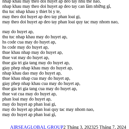
nhap khau may theo doi huyet ap deo tay nhu the nao,
nhap khau may theo doi huyet ap deo tay can làm những gì,
thu tuc nhap khau y thiet bi y te,
may theo doi huyet ap deo tay phan loai gi,
may theo doi huyet ap deo tay phan loai quy tac may nhom nao,
may do huyet ap,
thu tuc nhap khau may do huyet ap,
hs code cua may do huyet ap,
hs code may do huyet ap,
thue khau nhap may do huyet ap,
thue vat may do huyet ap,
thue gia tri gia tang may do huyet ap,
giay phep nhap khau may do huyet ap,
nhap khau dao may do huyet ap,
thue khau nhap cua may do huyet ap,
giay phep nhap khau cua may do huyet ap,
thue gia tri gia tang cua may do huyet ap,
thue vat cua may do huyet ap,
phan loai may do huyet ap,
may do huyet ap phan loai gi,
may do huyet ap phan loai quy tac may nhom nao,
may do huyet ap phan loai gì,
AIRSEAGLOBAL GROUP
2 Tháng 3, 2023
25 Tháng 7, 2024