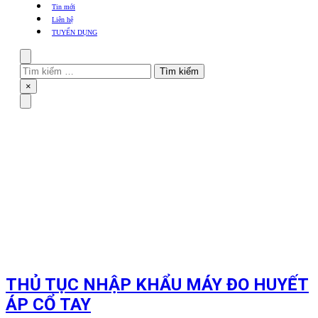
khẩu
Tin mới
TBYT
Liên hệ
TUYỂN DỤNG
Search
Tìm
kiếm
Close
×
cho:
Menu
THỦ TỤC NHẬP KHẨU MÁY ĐO HUYẾT
ÁP CỔ TAY