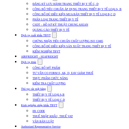
submenu
ĐĂNG KÝ LƯU HÀNH TRANG THIẾT BỊ Y TẾ C, D
for
CÔNG BỐ TIÊU CHUẨN ÁP DỤNG TRANG THIẾT BỊ Y TẾ LOẠI A, B
Dịch
CÔNG BỐ ĐỦ ĐIỀU KIỆN MUA BÁN THIẾT BỊ Y TẾ LOẠI B,C,D
vụ
nhập
PHÂN LOẠI TRANG THIẾT BỊ Y TẾ
khẩu
CSDT – HỒ SƠ KỸ THUẬT CHUNG ASEAN
TBYT
QUẢNG CÁO THIẾT BỊ Y TẾ
Show
Dịch vụ xuất khẩu TBYT
submenu
CHỨNG NHẬN TIÊU CHUẨN CHẤT LƯỢNG ISO 13485
for
CÔNG BỐ ĐỦ ĐIỀU KIỆN SẢN XUẤT TRANG THIẾT BỊ Y TẾ
Dịch
KIỂM NGHIỆM TBYT
vụ
xuất
AIRFREIGHT - SEAFREIGHT
khẩu
Show
Dịch vụ khác
TBYT
submenu
CÔNG BỐ MỸ PHẨM
for
TƯ VẤN CO FORM E, AK, D, EAV GIẢM THUẾ
Dịch
THỰC PHẨM CHỨC NĂNG
vụ
khác
KIỂM TRA CHẤT LƯỢNG
Show
Thủ tục các mặt hàng
submenu
THIẾT BỊ Y TẾ LOẠI A,B
for
THIẾT BỊ Y TẾ LOẠI C,D
Thủ
Show
tục
Kinh nghiệm nhập khẩu TBYT
submenu
các
HS CODE
for
mặt
THUẾ NHẬP KHẨU, THUẾ VAT
Kinh
hàng
VĂN BẢN LUẬT
nghiệm
nhập
Authorized Representative Service