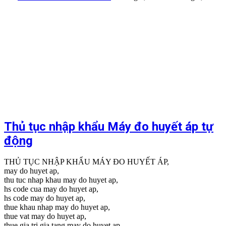
Thủ tục nhập khẩu Máy đo huyết áp tự
động
THỦ TỤC NHẬP KHẨU MÁY ĐO HUYẾT ÁP,
may do huyet ap,
thu tuc nhap khau may do huyet ap,
hs code cua may do huyet ap,
hs code may do huyet ap,
thue khau nhap may do huyet ap,
thue vat may do huyet ap,
thue gia tri gia tang may do huyet ap,