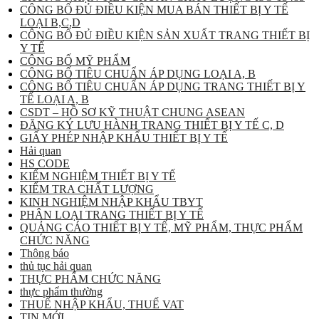
CÔNG BỐ ĐỦ ĐIỀU KIỆN MUA BÁN THIẾT BỊ Y TẾ
LOẠI B,C,D
CÔNG BỐ ĐỦ ĐIỀU KIỆN SẢN XUẤT TRANG THIẾT BỊ
Y TẾ
CÔNG BỐ MỸ PHẨM
CÔNG BỐ TIÊU CHUẨN ÁP DỤNG LOẠI A, B
CÔNG BỐ TIÊU CHUẨN ÁP DỤNG TRANG THIẾT BỊ Y
TẾ LOẠI A, B
CSDT – HỒ SƠ KỸ THUẬT CHUNG ASEAN
ĐĂNG KÝ LƯU HÀNH TRANG THIẾT BỊ Y TẾ C, D
GIẤY PHÉP NHẬP KHẨU THIẾT BỊ Y TẾ
Hải quan
HS CODE
KIỂM NGHIỆM THIẾT BỊ Y TẾ
KIỂM TRA CHẤT LƯỢNG
KINH NGHIỆM NHẬP KHẨU TBYT
PHÂN LOẠI TRANG THIẾT BỊ Y TẾ
QUẢNG CÁO THIẾT BỊ Y TẾ, MỸ PHẨM, THỰC PHẨM
CHỨC NĂNG
Thông báo
thủ tục hải quan
THỰC PHẨM CHỨC NĂNG
thực phẩm thường
THUẾ NHẬP KHẨU, THUẾ VAT
TIN MỚI