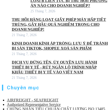
LOẠI B LIÊN TỤC BỊ THU HỒI: PHƯƠNG
ÁN NÀO CHO DOANH NGHIỆP?
25 Tháng 7, 2026
THU HỒI HÀNG LOẠT GIẤY PHÉP MÁY HẤP TIỆT
TRÙNG, GÂY HẬU QUẢ NGHIÊM TRỌNG CHO
DOANH NGHIỆP!
21 Tháng 7, 2026
KINH DOANH KÍNH ÁP TRÒNG: LƯU Ý ĐỂ TRÁNH
BỊ SÀN TIKTOK, SHOPEE XOÁ SẢN PHẨM
21 Tháng 7, 2026
DỊCH VỤ ĐỨNG TÊN, ỦY QUYỀN LƯU HÀNH
THIẾT BỊ Y TẾ - RÚT NGẮN LỘ TRÌNH NHẬP
KHẨU THIẾT BỊ Y TẾ VÀO VIỆT NAM
21 Tháng 7, 2026
Chuyên mục
AIRFREIGHT - SEAFREIGHT
Authorized Representative Service
CHỨNG NHẬN TIÊU CHUẨN CHẤT LƯỢNG ISO 13485