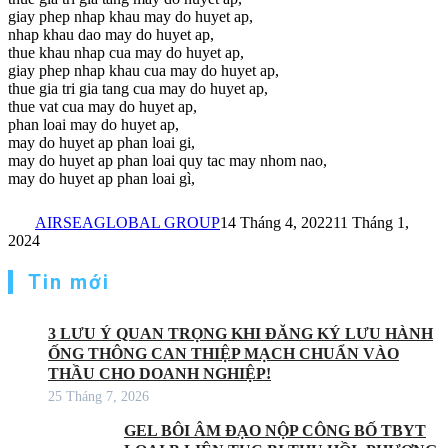
giay phep nhap khau may do huyet ap,
nhap khau dao may do huyet ap,
thue khau nhap cua may do huyet ap,
giay phep nhap khau cua may do huyet ap,
thue gia tri gia tang cua may do huyet ap,
thue vat cua may do huyet ap,
phan loai may do huyet ap,
may do huyet ap phan loai gi,
may do huyet ap phan loai quy tac may nhom nao,
may do huyet ap phan loai gì,
AIRSEAGLOBAL GROUP
14 Tháng 4, 2022
11 Tháng 1,
2024
Tin mới
3 LƯU Ý QUAN TRỌNG KHI ĐĂNG KÝ LƯU HÀNH
ỐNG THÔNG CAN THIỆP MẠCH CHUẨN VÀO
THẦU CHO DOANH NGHIỆP!
25 Tháng 7, 2026
GEL BÔI ÂM ĐẠO NỘP CÔNG BỐ TBYT