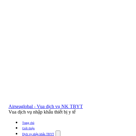
Airseaglobal - Vua dịch vụ NK TBYT
Vua dịch vụ nhập khẩu thiết bị y tế
Trang chủ
Giới thiệu
Show
Dịch vụ nhập khẩu TBYT