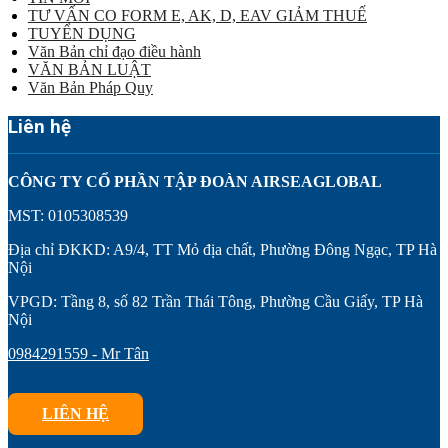
TƯ VẤN CO FORM E, AK, D, EAV GIẢM THUẾ
TUYỂN DỤNG
Văn Bản chỉ đạo điều hành
VĂN BẢN LUẬT
Văn Bản Pháp Quy
Liên hệ
CÔNG TY CỔ PHẦN TẬP ĐOÀN AIRSEAGLOBAL
MST: 0105308539
Địa chỉ ĐKKD: A9/4, TT Mỏ địa chất, Phường Đông Ngạc, TP Hà
Nội
VPGD: Tầng 8, số 82 Trần Thái Tông, Phường Cầu Giấy, TP Hà
Nội
0984291559 - Mr Tân
LIÊN HỆ