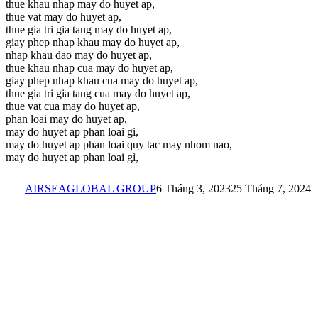
thue khau nhap may do huyet ap,
thue vat may do huyet ap,
thue gia tri gia tang may do huyet ap,
giay phep nhap khau may do huyet ap,
nhap khau dao may do huyet ap,
thue khau nhap cua may do huyet ap,
giay phep nhap khau cua may do huyet ap,
thue gia tri gia tang cua may do huyet ap,
thue vat cua may do huyet ap,
phan loai may do huyet ap,
may do huyet ap phan loai gi,
may do huyet ap phan loai quy tac may nhom nao,
may do huyet ap phan loai gì,
AIRSEAGLOBAL GROUP
6 Tháng 3, 2023
25 Tháng 7, 2024