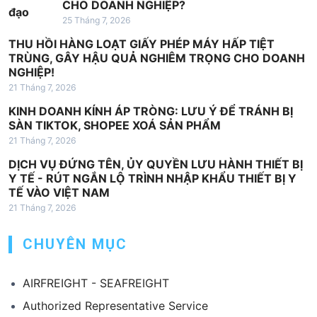
CHO DOANH NGHIỆP?
25 Tháng 7, 2026
THU HỒI HÀNG LOẠT GIẤY PHÉP MÁY HẤP TIỆT
TRÙNG, GÂY HẬU QUẢ NGHIÊM TRỌNG CHO DOANH
NGHIỆP!
21 Tháng 7, 2026
KINH DOANH KÍNH ÁP TRÒNG: LƯU Ý ĐỂ TRÁNH BỊ
SÀN TIKTOK, SHOPEE XOÁ SẢN PHẨM
21 Tháng 7, 2026
DỊCH VỤ ĐỨNG TÊN, ỦY QUYỀN LƯU HÀNH THIẾT BỊ
Y TẾ - RÚT NGẮN LỘ TRÌNH NHẬP KHẨU THIẾT BỊ Y
TẾ VÀO VIỆT NAM
21 Tháng 7, 2026
CHUYÊN MỤC
AIRFREIGHT - SEAFREIGHT
Authorized Representative Service