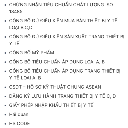
CHỨNG NHẬN TIÊU CHUẨN CHẤT LƯỢNG ISO
13485
CÔNG BỐ ĐỦ ĐIỀU KIỆN MUA BÁN THIẾT BỊ Y TẾ
LOẠI B,C,D
CÔNG BỐ ĐỦ ĐIỀU KIỆN SẢN XUẤT TRANG THIẾT BỊ
Y TẾ
CÔNG BỐ MỸ PHẨM
CÔNG BỐ TIÊU CHUẨN ÁP DỤNG LOẠI A, B
CÔNG BỐ TIÊU CHUẨN ÁP DỤNG TRANG THIẾT BỊ
Y TẾ LOẠI A, B
CSDT – HỒ SƠ KỸ THUẬT CHUNG ASEAN
ĐĂNG KÝ LƯU HÀNH TRANG THIẾT BỊ Y TẾ C, D
GIẤY PHÉP NHẬP KHẨU THIẾT BỊ Y TẾ
Hải quan
HS CODE