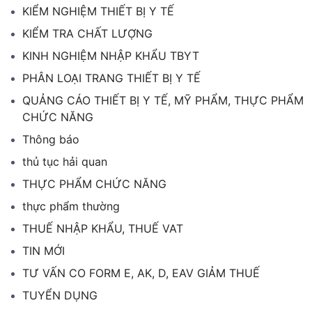
KIỂM NGHIỆM THIẾT BỊ Y TẾ
KIỂM TRA CHẤT LƯỢNG
KINH NGHIỆM NHẬP KHẨU TBYT
PHÂN LOẠI TRANG THIẾT BỊ Y TẾ
QUẢNG CÁO THIẾT BỊ Y TẾ, MỸ PHẨM, THỰC PHẨM
CHỨC NĂNG
Thông báo
thủ tục hải quan
THỰC PHẨM CHỨC NĂNG
thực phẩm thường
THUẾ NHẬP KHẨU, THUẾ VAT
TIN MỚI
TƯ VẤN CO FORM E, AK, D, EAV GIẢM THUẾ
TUYỂN DỤNG