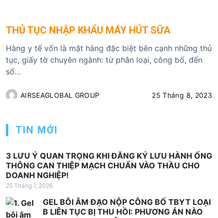
THỦ TỤC NHẬP KHẨU MÁY HÚT SỮA
Hàng y tế vốn là mặt hàng đặc biệt bên cạnh những thủ
tục, giấy tờ chuyên ngành: từ phân loại, công bố, đến
số…
AIRSEAGLOBAL GROUP
25 Tháng 8, 2023
TIN MỚI
3 LƯU Ý QUAN TRỌNG KHI ĐĂNG KÝ LƯU HÀNH ỐNG
THÔNG CAN THIỆP MẠCH CHUẨN VÀO THẦU CHO
DOANH NGHIỆP!
25 Tháng 7, 2026
GEL BÔI ÂM ĐẠO NỘP CÔNG BỐ TBYT LOẠI
B LIÊN TỤC BỊ THU HỒI: PHƯƠNG ÁN NÀO