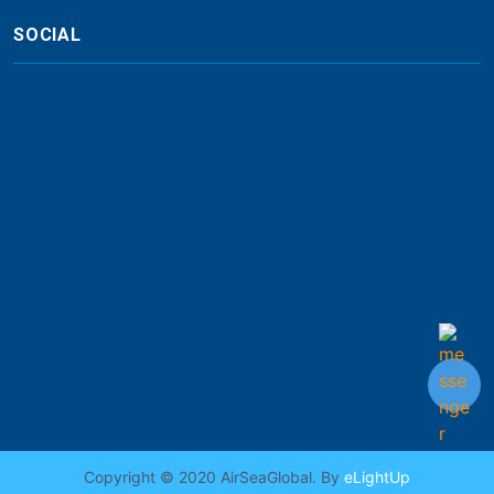
SOCIAL
Copyright © 2020 AirSeaGlobal. By
eLightUp