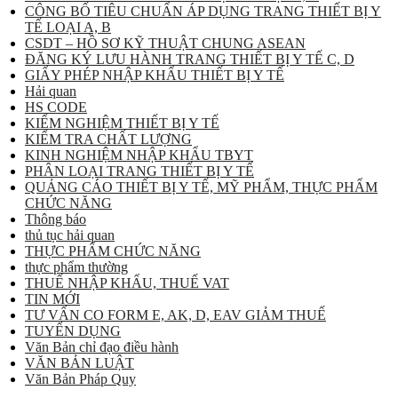
CÔNG BỐ TIÊU CHUẨN ÁP DỤNG TRANG THIẾT BỊ Y
TẾ LOẠI A, B
CSDT – HỒ SƠ KỸ THUẬT CHUNG ASEAN
ĐĂNG KÝ LƯU HÀNH TRANG THIẾT BỊ Y TẾ C, D
GIẤY PHÉP NHẬP KHẨU THIẾT BỊ Y TẾ
Hải quan
HS CODE
KIỂM NGHIỆM THIẾT BỊ Y TẾ
KIỂM TRA CHẤT LƯỢNG
KINH NGHIỆM NHẬP KHẨU TBYT
PHÂN LOẠI TRANG THIẾT BỊ Y TẾ
QUẢNG CÁO THIẾT BỊ Y TẾ, MỸ PHẨM, THỰC PHẨM
CHỨC NĂNG
Thông báo
thủ tục hải quan
THỰC PHẨM CHỨC NĂNG
thực phẩm thường
THUẾ NHẬP KHẨU, THUẾ VAT
TIN MỚI
TƯ VẤN CO FORM E, AK, D, EAV GIẢM THUẾ
TUYỂN DỤNG
Văn Bản chỉ đạo điều hành
VĂN BẢN LUẬT
Văn Bản Pháp Quy