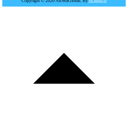
Copyright © 2020 AirSeaGlobal. By
eLightUp