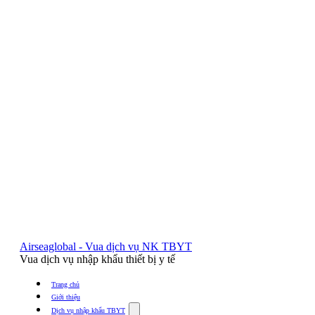
Airseaglobal - Vua dịch vụ NK TBYT
Vua dịch vụ nhập khẩu thiết bị y tế
Trang chủ
Giới thiệu
Show
Dịch vụ nhập khẩu TBYT