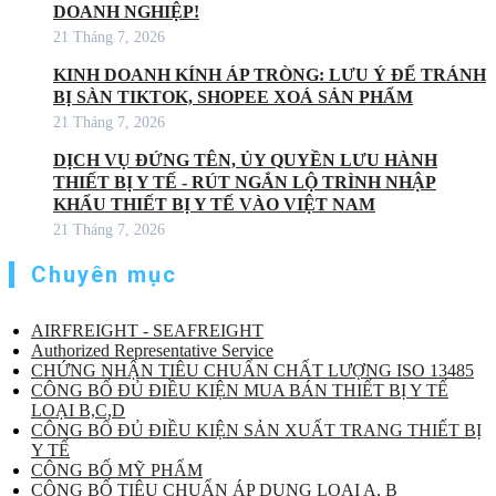
DOANH NGHIỆP!
21 Tháng 7, 2026
KINH DOANH KÍNH ÁP TRÒNG: LƯU Ý ĐỂ TRÁNH
BỊ SÀN TIKTOK, SHOPEE XOÁ SẢN PHẨM
21 Tháng 7, 2026
DỊCH VỤ ĐỨNG TÊN, ỦY QUYỀN LƯU HÀNH
THIẾT BỊ Y TẾ - RÚT NGẮN LỘ TRÌNH NHẬP
KHẨU THIẾT BỊ Y TẾ VÀO VIỆT NAM
21 Tháng 7, 2026
Chuyên mục
AIRFREIGHT - SEAFREIGHT
Authorized Representative Service
CHỨNG NHẬN TIÊU CHUẨN CHẤT LƯỢNG ISO 13485
CÔNG BỐ ĐỦ ĐIỀU KIỆN MUA BÁN THIẾT BỊ Y TẾ
LOẠI B,C,D
CÔNG BỐ ĐỦ ĐIỀU KIỆN SẢN XUẤT TRANG THIẾT BỊ
Y TẾ
CÔNG BỐ MỸ PHẨM
CÔNG BỐ TIÊU CHUẨN ÁP DỤNG LOẠI A, B