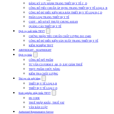
submenu
ĐĂNG KÝ LƯU HÀNH TRANG THIẾT BỊ Y TẾ C, D
for
CÔNG BỐ TIÊU CHUẨN ÁP DỤNG TRANG THIẾT BỊ Y TẾ LOẠI A, B
Dịch
CÔNG BỐ ĐỦ ĐIỀU KIỆN MUA BÁN THIẾT BỊ Y TẾ LOẠI B,C,D
vụ
nhập
PHÂN LOẠI TRANG THIẾT BỊ Y TẾ
khẩu
CSDT – HỒ SƠ KỸ THUẬT CHUNG ASEAN
TBYT
QUẢNG CÁO THIẾT BỊ Y TẾ
Show
Dịch vụ xuất khẩu TBYT
submenu
CHỨNG NHẬN TIÊU CHUẨN CHẤT LƯỢNG ISO 13485
for
CÔNG BỐ ĐỦ ĐIỀU KIỆN SẢN XUẤT TRANG THIẾT BỊ Y TẾ
Dịch
KIỂM NGHIỆM TBYT
vụ
xuất
AIRFREIGHT - SEAFREIGHT
khẩu
Show
Dịch vụ khác
TBYT
submenu
CÔNG BỐ MỸ PHẨM
for
TƯ VẤN CO FORM E, AK, D, EAV GIẢM THUẾ
Dịch
THỰC PHẨM CHỨC NĂNG
vụ
khác
KIỂM TRA CHẤT LƯỢNG
Show
Thủ tục các mặt hàng
submenu
THIẾT BỊ Y TẾ LOẠI A,B
for
THIẾT BỊ Y TẾ LOẠI C,D
Thủ
Show
tục
Kinh nghiệm nhập khẩu TBYT
submenu
các
HS CODE
for
mặt
THUẾ NHẬP KHẨU, THUẾ VAT
Kinh
hàng
VĂN BẢN LUẬT
nghiệm
nhập
Authorized Representative Service