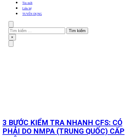
khẩu
Tin mới
TBYT
Liên hệ
TUYỂN DỤNG
Search
Tìm
kiếm
Close
×
cho:
Menu
3 BƯỚC KIỂM TRA NHANH CFS: CÓ
PHẢI DO NMPA (TRUNG QUỐC) CẤP