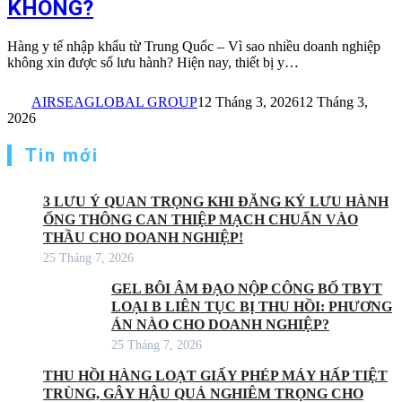
KHÔNG?
Hàng y tế nhập khẩu từ Trung Quốc – Vì sao nhiều doanh nghiệp
không xin được số lưu hành? Hiện nay, thiết bị y…
AIRSEAGLOBAL GROUP
12 Tháng 3, 2026
12 Tháng 3,
2026
Tin mới
3 LƯU Ý QUAN TRỌNG KHI ĐĂNG KÝ LƯU HÀNH
ỐNG THÔNG CAN THIỆP MẠCH CHUẨN VÀO
THẦU CHO DOANH NGHIỆP!
25 Tháng 7, 2026
GEL BÔI ÂM ĐẠO NỘP CÔNG BỐ TBYT
LOẠI B LIÊN TỤC BỊ THU HỒI: PHƯƠNG
ÁN NÀO CHO DOANH NGHIỆP?
25 Tháng 7, 2026
THU HỒI HÀNG LOẠT GIẤY PHÉP MÁY HẤP TIỆT
TRÙNG, GÂY HẬU QUẢ NGHIÊM TRỌNG CHO