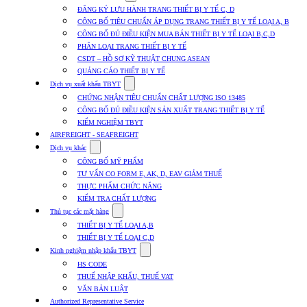
submenu
ĐĂNG KÝ LƯU HÀNH TRANG THIẾT BỊ Y TẾ C, D
for
CÔNG BỐ TIÊU CHUẨN ÁP DỤNG TRANG THIẾT BỊ Y TẾ LOẠI A, B
Dịch
CÔNG BỐ ĐỦ ĐIỀU KIỆN MUA BÁN THIẾT BỊ Y TẾ LOẠI B,C,D
vụ
nhập
PHÂN LOẠI TRANG THIẾT BỊ Y TẾ
khẩu
CSDT – HỒ SƠ KỸ THUẬT CHUNG ASEAN
TBYT
QUẢNG CÁO THIẾT BỊ Y TẾ
Show
Dịch vụ xuất khẩu TBYT
submenu
CHỨNG NHẬN TIÊU CHUẨN CHẤT LƯỢNG ISO 13485
for
CÔNG BỐ ĐỦ ĐIỀU KIỆN SẢN XUẤT TRANG THIẾT BỊ Y TẾ
Dịch
KIỂM NGHIỆM TBYT
vụ
xuất
AIRFREIGHT - SEAFREIGHT
khẩu
Show
Dịch vụ khác
TBYT
submenu
CÔNG BỐ MỸ PHẨM
for
TƯ VẤN CO FORM E, AK, D, EAV GIẢM THUẾ
Dịch
THỰC PHẨM CHỨC NĂNG
vụ
khác
KIỂM TRA CHẤT LƯỢNG
Show
Thủ tục các mặt hàng
submenu
THIẾT BỊ Y TẾ LOẠI A,B
for
THIẾT BỊ Y TẾ LOẠI C,D
Thủ
Show
tục
Kinh nghiệm nhập khẩu TBYT
submenu
các
HS CODE
for
mặt
THUẾ NHẬP KHẨU, THUẾ VAT
Kinh
hàng
VĂN BẢN LUẬT
nghiệm
nhập
Authorized Representative Service