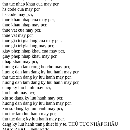
thu tuc nhap khau cua may pcr,
hs code cua may pcr,
hs code may pcr,
thue khau nhap cua may pcr,
thue khau nhap may pcr,
thue vat cua may pcr,
thue vat may pcr,
thue gia tri gia tang cua may pcr,
thue gia tri gia tang may pcr,
giay phep nhap khau cua may pcr,
giay phep nhap khau may pcr,
nhap khau may pcr,
huong dan lam cong bo cho may pcr,
huong dan lam dang ky luu hanh may pcr,
thu tuc xin dang ky luu hanh may pcr,
huong dan lam dang ky luu hanh may pcr,
dang ky luu hanh may pcr,
luu hanh may pcr,
xin so dang ky luu hanh may pcr,
huong dan dang ky luu hanh may pcr,
xin so dang ky luu hanh may pcr,
thu tuc lam luu hanh may pcr,
thu tuc dang ky luu hanh may pcr,
dang ky luu hanh trang thiet bi y te, THỦ TỤC NHẬP KHẨU
MÁY REAL TIME PCR,