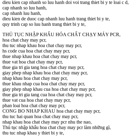
dieu kien cap nhanh so luu hanh doi voi trang thiet bi y te loai c d,
cap nhanh so luu hanh,
cap nhanh luu hanh,
dieu kien de duoc cap nhanh luu hanh trang thiet bi y te,
quy trinh cap so luu hanh trang thiet bi y te,
THỦ TỤC NHẬP KHẨU HÓA CHẤT CHẠY MÁY PCR,
hoa chat chay may pcr,
thu tuc nhap khau hoa chat chay may pcr,
hs code cua hoa chat chay may pcr,
thue nhap khau hoa chat chay may pcr,
thue vat hoa chat chay may pcr,
thue gia tri gia tang hoa chat chay may pcr,
giay phep nhap khau hoa chat chay may pcr,
nhap khau hoa chat chay may pcr,
thue khau nhap cua hoa chat chay may pcr,
giay phep nhap khau cua hoa chat chay may pcr,
thue gia tri gia tang cua hoa chat chay may pcr,
thue vat cua hoa chat chay may pcr,
phan loai hoa chat chay may pcr,
CONG BO NHAP KHAU hoa chat chay may pcr,
thu tuc hai quan hoa chat chay may pcr,
nhap khau hoa chat chay may pcr nhu the nao,
Thủ tục nhập khẩu hoa chat chay may pcr làm những gì,
thu tuc nhap khau y thiet bi y te,