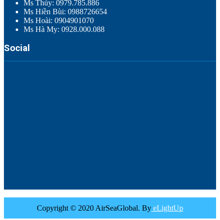
Ms Thúy: 0979.785.886
Ms Hiền Bùi: 0988726654
Ms Hoài: 0904901070
Ms Hà My: 0928.000.088
Social
Copyright © 2020 AirSeaGlobal. By
eLightUp