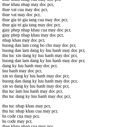
thue khau nhap may doc pcr,
thue vat cua may doc pcr,
thue vat may doc pcr,
thue gia tri gia tang cua may doc pcr,
thue gia tri gia tang may doc pcr,
giay phep nhap khau cua may doc pcr,
giay phep nhap khau may doc pcr,
nhap khau may doc pcr,
huong dan lam cong bo cho may doc pcr,
huong dan lam dang ky luu hanh may doc pcr,
thu tuc xin dang ky luu hanh may doc pcr,
huong dan lam dang ky luu hanh may doc pcr,
dang ky luu hanh may doc pcr,
luu hanh may doc pcr,
xin so dang ky luu hanh may doc pcr,
huong dan dang ky luu hanh may doc pcr,
xin so dang ky luu hanh may doc pcr,
thu tuc lam luu hanh may doc pcr,
thu tuc dang ky luu hanh may doc pcr,
thu tuc nhap khau may pcr,
thu tuc nhap khau cua may pcr,
hs code cua may pcr,
hs code may pcr,
thue khau nhap cua may pcr,