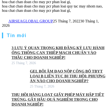
hoa chat chan doan cho may pcr phan loai gi,
hoa chat chan doan cho may pcr phan loai quy tac may nhom nao,
hoa chat chan doan cho may pcr phan loai gì,
AIRSEAGLOBAL GROUP
25 Tháng 7, 2022
30 Tháng 1,
2026
Tin mới
3 LƯU Ý QUAN TRỌNG KHI ĐĂNG KÝ LƯU HÀNH
ỐNG THÔNG CAN THIỆP MẠCH CHUẨN VÀO
THẦU CHO DOANH NGHIỆP!
25 Tháng 7, 2026
GEL BÔI ÂM ĐẠO NỘP CÔNG BỐ TBYT
LOẠI B LIÊN TỤC BỊ THU HỒI: PHƯƠNG
ÁN NÀO CHO DOANH NGHIỆP?
25 Tháng 7, 2026
THU HỒI HÀNG LOẠT GIẤY PHÉP MÁY HẤP TIỆT
TRÙNG, GÂY HẬU QUẢ NGHIÊM TRỌNG CHO
DOANH NGHIỆP!