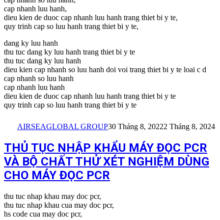
cap nhanh luu hanh,
dieu kien de duoc cap nhanh luu hanh trang thiet bi y te,
quy trinh cap so luu hanh trang thiet bi y te,
dang ky luu hanh
thu tuc dang ky luu hanh trang thiet bi y te
thu tuc dang ky luu hanh
dieu kien cap nhanh so luu hanh doi voi trang thiet bi y te loai c d
cap nhanh so luu hanh
cap nhanh luu hanh
dieu kien de duoc cap nhanh luu hanh trang thiet bi y te
quy trinh cap so luu hanh trang thiet bi y te
AIRSEAGLOBAL GROUP
30 Tháng 8, 2022
2 Tháng 8, 2024
THỦ TỤC NHẬP KHẨU MÁY ĐỌC PCR
VÀ BỘ CHẤT THỬ XÉT NGHIỆM DÙNG
CHO MÁY ĐỌC PCR
thu tuc nhap khau may doc pcr,
thu tuc nhap khau cua may doc pcr,
hs code cua may doc pcr,