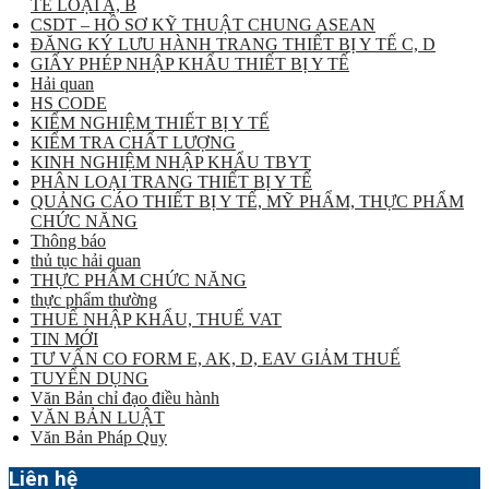
TẾ LOẠI A, B
CSDT – HỒ SƠ KỸ THUẬT CHUNG ASEAN
ĐĂNG KÝ LƯU HÀNH TRANG THIẾT BỊ Y TẾ C, D
GIẤY PHÉP NHẬP KHẨU THIẾT BỊ Y TẾ
Hải quan
HS CODE
KIỂM NGHIỆM THIẾT BỊ Y TẾ
KIỂM TRA CHẤT LƯỢNG
KINH NGHIỆM NHẬP KHẨU TBYT
PHÂN LOẠI TRANG THIẾT BỊ Y TẾ
QUẢNG CÁO THIẾT BỊ Y TẾ, MỸ PHẨM, THỰC PHẨM
CHỨC NĂNG
Thông báo
thủ tục hải quan
THỰC PHẨM CHỨC NĂNG
thực phẩm thường
THUẾ NHẬP KHẨU, THUẾ VAT
TIN MỚI
TƯ VẤN CO FORM E, AK, D, EAV GIẢM THUẾ
TUYỂN DỤNG
Văn Bản chỉ đạo điều hành
VĂN BẢN LUẬT
Văn Bản Pháp Quy
Liên hệ