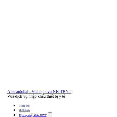
Airseaglobal - Vua dịch vụ NK TBYT
Vua dịch vụ nhập khẩu thiết bị y tế
Trang chủ
Giới thiệu
Show
Dịch vụ nhập khẩu TBYT