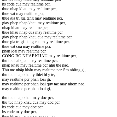
hs code cua may realtime pcr,
thue nhap khau may realtime pcr,
thue vat may realtime pcr,
thue gia tri gia tang may realtime pcr,
giay phep nhap khau may realtime pcr,
nhap khau may realtime pcr,
thue khau nhap cua may realtime pcr,
giay phep nhap khau cua may realtime pcr,
thue gia tri gia tang cua may realtime pcr,
thue vat cua may realtime pcr,
phan loai may realtime pcr,
CONG BO NHAP KHAU may realtime pcr,
thu tuc hai quan may realtime pcr,
nhap khau may realtime pcr nhu the nao,
Thủ tục nhập khẩu may realtime pcr làm những gì,
thu tuc nhap khau y thiet bi y te,
may realtime pcr phan loai gi,
may realtime pcr phan loai quy tac may nhom nao,
may realtime pcr phan loai gì,
thu tuc nhap khau may doc pcr,
thu tuc nhap khau cua may doc pcr,
hs code cua may doc pcr,
hs code may doc pcr,
thue khau nhap cua may doc pcr,