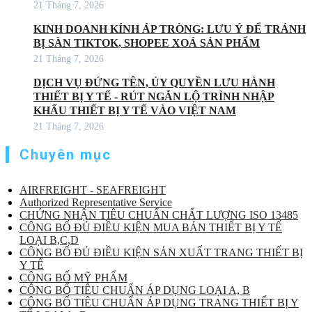
21 Tháng 7, 2026
KINH DOANH KÍNH ÁP TRÒNG: LƯU Ý ĐỂ TRÁNH
BỊ SÀN TIKTOK, SHOPEE XOÁ SẢN PHẨM
21 Tháng 7, 2026
DỊCH VỤ ĐỨNG TÊN, ỦY QUYỀN LƯU HÀNH
THIẾT BỊ Y TẾ - RÚT NGẮN LỘ TRÌNH NHẬP
KHẨU THIẾT BỊ Y TẾ VÀO VIỆT NAM
21 Tháng 7, 2026
Chuyên mục
AIRFREIGHT - SEAFREIGHT
Authorized Representative Service
CHỨNG NHẬN TIÊU CHUẨN CHẤT LƯỢNG ISO 13485
CÔNG BỐ ĐỦ ĐIỀU KIỆN MUA BÁN THIẾT BỊ Y TẾ
LOẠI B,C,D
CÔNG BỐ ĐỦ ĐIỀU KIỆN SẢN XUẤT TRANG THIẾT BỊ
Y TẾ
CÔNG BỐ MỸ PHẨM
CÔNG BỐ TIÊU CHUẨN ÁP DỤNG LOẠI A, B
CÔNG BỐ TIÊU CHUẨN ÁP DỤNG TRANG THIẾT BỊ Y