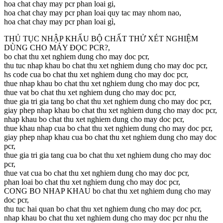
hoa chat chay may pcr phan loai gi,
hoa chat chay may pcr phan loai quy tac may nhom nao,
hoa chat chay may pcr phan loai gì,
THỦ TỤC NHẬP KHẨU BỘ CHẤT THỬ XÉT NGHIỆM
DÙNG CHO MÁY ĐỌC PCR?,
bo chat thu xet nghiem dung cho may doc pcr,
thu tuc nhap khau bo chat thu xet nghiem dung cho may doc pcr,
hs code cua bo chat thu xet nghiem dung cho may doc pcr,
thue nhap khau bo chat thu xet nghiem dung cho may doc pcr,
thue vat bo chat thu xet nghiem dung cho may doc pcr,
thue gia tri gia tang bo chat thu xet nghiem dung cho may doc pcr,
giay phep nhap khau bo chat thu xet nghiem dung cho may doc pcr,
nhap khau bo chat thu xet nghiem dung cho may doc pcr,
thue khau nhap cua bo chat thu xet nghiem dung cho may doc pcr,
giay phep nhap khau cua bo chat thu xet nghiem dung cho may doc
pcr,
thue gia tri gia tang cua bo chat thu xet nghiem dung cho may doc
pcr,
thue vat cua bo chat thu xet nghiem dung cho may doc pcr,
phan loai bo chat thu xet nghiem dung cho may doc pcr,
CONG BO NHAP KHAU bo chat thu xet nghiem dung cho may
doc pcr,
thu tuc hai quan bo chat thu xet nghiem dung cho may doc pcr,
nhap khau bo chat thu xet nghiem dung cho may doc pcr nhu the