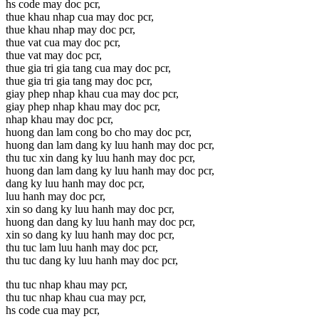
hs code may doc pcr,
thue khau nhap cua may doc pcr,
thue khau nhap may doc pcr,
thue vat cua may doc pcr,
thue vat may doc pcr,
thue gia tri gia tang cua may doc pcr,
thue gia tri gia tang may doc pcr,
giay phep nhap khau cua may doc pcr,
giay phep nhap khau may doc pcr,
nhap khau may doc pcr,
huong dan lam cong bo cho may doc pcr,
huong dan lam dang ky luu hanh may doc pcr,
thu tuc xin dang ky luu hanh may doc pcr,
huong dan lam dang ky luu hanh may doc pcr,
dang ky luu hanh may doc pcr,
luu hanh may doc pcr,
xin so dang ky luu hanh may doc pcr,
huong dan dang ky luu hanh may doc pcr,
xin so dang ky luu hanh may doc pcr,
thu tuc lam luu hanh may doc pcr,
thu tuc dang ky luu hanh may doc pcr,
thu tuc nhap khau may pcr,
thu tuc nhap khau cua may pcr,
hs code cua may pcr,