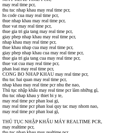
may real time pcr,
thu tuc nhap khau may real time pcr,
hs code cua may real time pcr,
thue nhap khau may real time pcr,
thue vat may real time pcr,
thue gia tri gia tang may real time pcr,
giay phep nhap khau may real time pcr,
nhap khau may real time pcr,
thue khau nhap cua may real time pcr,
giay phep nhap khau cua may real time pcr,
thue gia tri gia tang cua may real time pcr,
thue vat cua may real time pcr,
phan loai may real time pcr,
CONG BO NHAP KHAU may real time pcr,
thu tuc hai quan may real time pcr,
nhap khau may real time pcr nhu the nao,
Thủ tục nhập khẩu may real time pcr làm những gì,
thu tuc nhap khau y thiet bi y te,
may real time pcr phan loai gi,
may real time pcr phan loai quy tac may nhom nao,
may real time pcr phan loai gì,
THỦ TỤC NHẬP KHẨU MÁY REALTIME PCR,
may realtime pcr,
thu tuc nhap khau may realtime pcr,