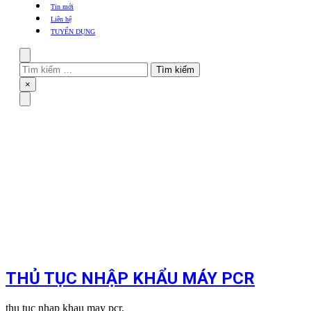
khẩu
Tin mới
TBYT
Liên hệ
TUYỂN DỤNG
Search
Tìm
kiếm
Close
×
cho:
Menu
THỦ TỤC NHẬP KHẨU MÁY PCR
thu tuc nhap khau may pcr,