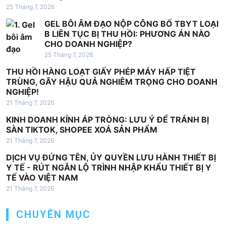
25 Tháng 7, 2026
GEL BÔI ÂM ĐẠO NỘP CÔNG BỐ TBYT LOẠI
B LIÊN TỤC BỊ THU HỒI: PHƯƠNG ÁN NÀO
CHO DOANH NGHIỆP?
25 Tháng 7, 2026
THU HỒI HÀNG LOẠT GIẤY PHÉP MÁY HẤP TIỆT
TRÙNG, GÂY HẬU QUẢ NGHIÊM TRỌNG CHO DOANH
NGHIỆP!
21 Tháng 7, 2026
KINH DOANH KÍNH ÁP TRÒNG: LƯU Ý ĐỂ TRÁNH BỊ
SÀN TIKTOK, SHOPEE XOÁ SẢN PHẨM
21 Tháng 7, 2026
DỊCH VỤ ĐỨNG TÊN, ỦY QUYỀN LƯU HÀNH THIẾT BỊ
Y TẾ - RÚT NGẮN LỘ TRÌNH NHẬP KHẨU THIẾT BỊ Y
TẾ VÀO VIỆT NAM
21 Tháng 7, 2026
CHUYÊN MỤC