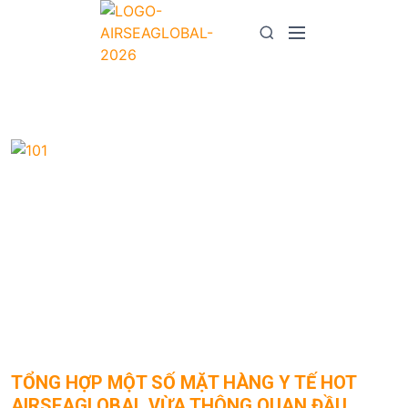
S
k
M
S
i
e
e
p
n
a
t
u
r
o
c
c
h
o
n
t
e
n
t
TỔNG HỢP MỘT SỐ MẶT HÀNG Y TẾ HOT
AIRSEAGLOBAL VỪA THÔNG QUAN ĐẦU