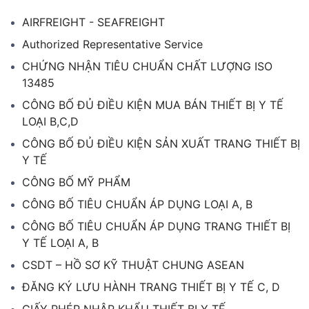
AIRFREIGHT - SEAFREIGHT
Authorized Representative Service
CHỨNG NHẬN TIÊU CHUẨN CHẤT LƯỢNG ISO
13485
CÔNG BỐ ĐỦ ĐIỀU KIỆN MUA BÁN THIẾT BỊ Y TẾ
LOẠI B,C,D
CÔNG BỐ ĐỦ ĐIỀU KIỆN SẢN XUẤT TRANG THIẾT BỊ
Y TẾ
CÔNG BỐ MỸ PHẨM
CÔNG BỐ TIÊU CHUẨN ÁP DỤNG LOẠI A, B
CÔNG BỐ TIÊU CHUẨN ÁP DỤNG TRANG THIẾT BỊ
Y TẾ LOẠI A, B
CSDT – HỒ SƠ KỸ THUẬT CHUNG ASEAN
ĐĂNG KÝ LƯU HÀNH TRANG THIẾT BỊ Y TẾ C, D
GIẤY PHÉP NHẬP KHẨU THIẾT BỊ Y TẾ