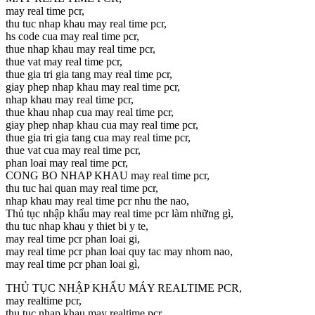
may real time pcr,
thu tuc nhap khau may real time pcr,
hs code cua may real time pcr,
thue nhap khau may real time pcr,
thue vat may real time pcr,
thue gia tri gia tang may real time pcr,
giay phep nhap khau may real time pcr,
nhap khau may real time pcr,
thue khau nhap cua may real time pcr,
giay phep nhap khau cua may real time pcr,
thue gia tri gia tang cua may real time pcr,
thue vat cua may real time pcr,
phan loai may real time pcr,
CONG BO NHAP KHAU may real time pcr,
thu tuc hai quan may real time pcr,
nhap khau may real time pcr nhu the nao,
Thủ tục nhập khẩu may real time pcr làm những gì,
thu tuc nhap khau y thiet bi y te,
may real time pcr phan loai gi,
may real time pcr phan loai quy tac may nhom nao,
may real time pcr phan loai gì,
THỦ TỤC NHẬP KHẨU MÁY REALTIME PCR,
may realtime pcr,
thu tuc nhap khau may realtime pcr,