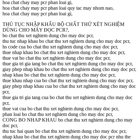
hoa chat chay may pcr phan loai gi,
hoa chat chay may pcr phan loai quy tac may nhom nao,
hoa chat chay may pcr phan loai gì,
THỦ TỤC NHẬP KHẨU BỘ CHẤT THỬ XÉT NGHIỆM
DÙNG CHO MÁY ĐỌC PCR?,
bo chat thu xet nghiem dung cho may doc pcr,
thu tuc nhap khau bo chat thu xet nghiem dung cho may doc pcr,
hs code cua bo chat thu xet nghiem dung cho may doc pcr,
thue nhap khau bo chat thu xet nghiem dung cho may doc pcr,
thue vat bo chat thu xet nghiem dung cho may doc pcr,
thue gia tri gia tang bo chat thu xet nghiem dung cho may doc pcr,
giay phep nhap khau bo chat thu xet nghiem dung cho may doc pcr,
nhap khau bo chat thu xet nghiem dung cho may doc pcr,
thue khau nhap cua bo chat thu xet nghiem dung cho may doc pcr,
giay phep nhap khau cua bo chat thu xet nghiem dung cho may doc
pcr,
thue gia tri gia tang cua bo chat thu xet nghiem dung cho may doc
pcr,
thue vat cua bo chat thu xet nghiem dung cho may doc pcr,
phan loai bo chat thu xet nghiem dung cho may doc pcr,
CONG BO NHAP KHAU bo chat thu xet nghiem dung cho may
doc pcr,
thu tuc hai quan bo chat thu xet nghiem dung cho may doc pcr,
nhap khau bo chat thu xet nghiem dung cho may doc pcr nhu the