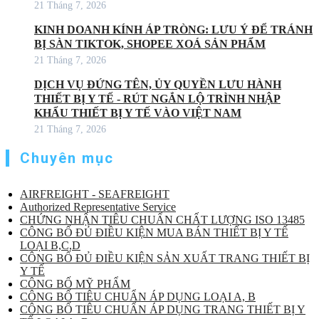
21 Tháng 7, 2026
KINH DOANH KÍNH ÁP TRÒNG: LƯU Ý ĐỂ TRÁNH
BỊ SÀN TIKTOK, SHOPEE XOÁ SẢN PHẨM
21 Tháng 7, 2026
DỊCH VỤ ĐỨNG TÊN, ỦY QUYỀN LƯU HÀNH
THIẾT BỊ Y TẾ - RÚT NGẮN LỘ TRÌNH NHẬP
KHẨU THIẾT BỊ Y TẾ VÀO VIỆT NAM
21 Tháng 7, 2026
Chuyên mục
AIRFREIGHT - SEAFREIGHT
Authorized Representative Service
CHỨNG NHẬN TIÊU CHUẨN CHẤT LƯỢNG ISO 13485
CÔNG BỐ ĐỦ ĐIỀU KIỆN MUA BÁN THIẾT BỊ Y TẾ
LOẠI B,C,D
CÔNG BỐ ĐỦ ĐIỀU KIỆN SẢN XUẤT TRANG THIẾT BỊ
Y TẾ
CÔNG BỐ MỸ PHẨM
CÔNG BỐ TIÊU CHUẨN ÁP DỤNG LOẠI A, B
CÔNG BỐ TIÊU CHUẨN ÁP DỤNG TRANG THIẾT BỊ Y