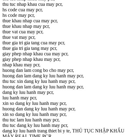
thu tuc nhap khau cua may pcr,
hs code cua may pcr,
hs code may pcr,
thue khau nhap cua may pcr,
thue khau nhap may pcr,
thue vat cua may pcr,
thue vat may pcr,
thue gia tri gia tang cua may pcr,
thue gia tri gia tang may pcr,
giay phep nhap khau cua may pcr,
giay phep nhap khau may pcr,
nhap khau may pcr,
huong dan lam cong bo cho may pcr,
huong dan lam dang ky luu hanh may pcr,
thu tuc xin dang ky luu hanh may pcr,
huong dan lam dang ky luu hanh may pcr,
dang ky luu hanh may pcr,
luu hanh may pcr,
xin so dang ky luu hanh may pcr,
huong dan dang ky luu hanh may pcr,
xin so dang ky luu hanh may pcr,
thu tuc lam luu hanh may pcr,
thu tuc dang ky luu hanh may pcr,
dang ky luu hanh trang thiet bi y te, THỦ TỤC NHẬP KHẨU
MÁY REAL TIME PCR,