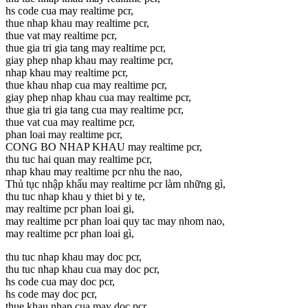
hs code cua may realtime pcr,
thue nhap khau may realtime pcr,
thue vat may realtime pcr,
thue gia tri gia tang may realtime pcr,
giay phep nhap khau may realtime pcr,
nhap khau may realtime pcr,
thue khau nhap cua may realtime pcr,
giay phep nhap khau cua may realtime pcr,
thue gia tri gia tang cua may realtime pcr,
thue vat cua may realtime pcr,
phan loai may realtime pcr,
CONG BO NHAP KHAU may realtime pcr,
thu tuc hai quan may realtime pcr,
nhap khau may realtime pcr nhu the nao,
Thủ tục nhập khẩu may realtime pcr làm những gì,
thu tuc nhap khau y thiet bi y te,
may realtime pcr phan loai gi,
may realtime pcr phan loai quy tac may nhom nao,
may realtime pcr phan loai gì,
thu tuc nhap khau may doc pcr,
thu tuc nhap khau cua may doc pcr,
hs code cua may doc pcr,
hs code may doc pcr,
thue khau nhap cua may doc pcr,