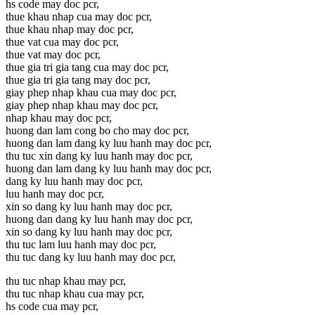
hs code may doc pcr,
thue khau nhap cua may doc pcr,
thue khau nhap may doc pcr,
thue vat cua may doc pcr,
thue vat may doc pcr,
thue gia tri gia tang cua may doc pcr,
thue gia tri gia tang may doc pcr,
giay phep nhap khau cua may doc pcr,
giay phep nhap khau may doc pcr,
nhap khau may doc pcr,
huong dan lam cong bo cho may doc pcr,
huong dan lam dang ky luu hanh may doc pcr,
thu tuc xin dang ky luu hanh may doc pcr,
huong dan lam dang ky luu hanh may doc pcr,
dang ky luu hanh may doc pcr,
luu hanh may doc pcr,
xin so dang ky luu hanh may doc pcr,
huong dan dang ky luu hanh may doc pcr,
xin so dang ky luu hanh may doc pcr,
thu tuc lam luu hanh may doc pcr,
thu tuc dang ky luu hanh may doc pcr,
thu tuc nhap khau may pcr,
thu tuc nhap khau cua may pcr,
hs code cua may pcr,