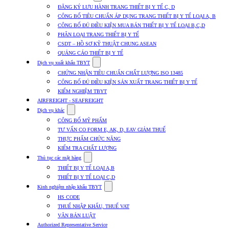
submenu
ĐĂNG KÝ LƯU HÀNH TRANG THIẾT BỊ Y TẾ C, D
for
CÔNG BỐ TIÊU CHUẨN ÁP DỤNG TRANG THIẾT BỊ Y TẾ LOẠI A, B
Dịch
CÔNG BỐ ĐỦ ĐIỀU KIỆN MUA BÁN THIẾT BỊ Y TẾ LOẠI B,C,D
vụ
nhập
PHÂN LOẠI TRANG THIẾT BỊ Y TẾ
khẩu
CSDT – HỒ SƠ KỸ THUẬT CHUNG ASEAN
TBYT
QUẢNG CÁO THIẾT BỊ Y TẾ
Show
Dịch vụ xuất khẩu TBYT
submenu
CHỨNG NHẬN TIÊU CHUẨN CHẤT LƯỢNG ISO 13485
for
CÔNG BỐ ĐỦ ĐIỀU KIỆN SẢN XUẤT TRANG THIẾT BỊ Y TẾ
Dịch
KIỂM NGHIỆM TBYT
vụ
xuất
AIRFREIGHT - SEAFREIGHT
khẩu
Show
Dịch vụ khác
TBYT
submenu
CÔNG BỐ MỸ PHẨM
for
TƯ VẤN CO FORM E, AK, D, EAV GIẢM THUẾ
Dịch
THỰC PHẨM CHỨC NĂNG
vụ
khác
KIỂM TRA CHẤT LƯỢNG
Show
Thủ tục các mặt hàng
submenu
THIẾT BỊ Y TẾ LOẠI A,B
for
THIẾT BỊ Y TẾ LOẠI C,D
Thủ
Show
tục
Kinh nghiệm nhập khẩu TBYT
submenu
các
HS CODE
for
mặt
THUẾ NHẬP KHẨU, THUẾ VAT
Kinh
hàng
VĂN BẢN LUẬT
nghiệm
nhập
Authorized Representative Service