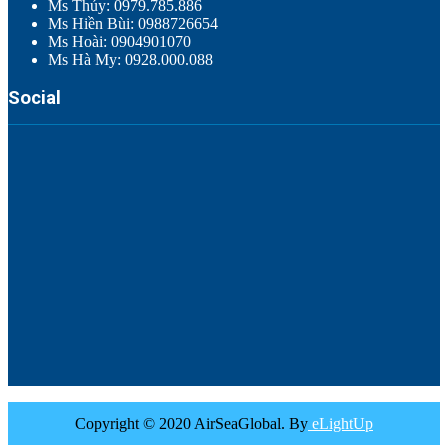
Ms Thúy: 0979.785.886
Ms Hiền Bùi: 0988726654
Ms Hoài: 0904901070
Ms Hà My: 0928.000.088
Social
Copyright © 2020 AirSeaGlobal. By
eLightUp