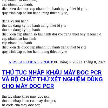
cap nhanh luu hanh,
dieu kien de duoc cap nhanh luu hanh trang thiet bi y te,
quy trinh cap so luu hanh trang thiet bi y te,
dang ky luu hanh
thu tuc dang ky luu hanh trang thiet bi y te
thu tuc dang ky luu hanh
dieu kien cap nhanh so luu hanh doi voi trang thiet bi y te loai c d
cap nhanh so luu hanh
cap nhanh luu hanh
dieu kien de duoc cap nhanh luu hanh trang thiet bi y te
quy trinh cap so luu hanh trang thiet bi y te
AIRSEAGLOBAL GROUP
30 Tháng 8, 2022
2 Tháng 8, 2024
THỦ TỤC NHẬP KHẨU MÁY ĐỌC PCR
VÀ BỘ CHẤT THỬ XÉT NGHIỆM DÙNG
CHO MÁY ĐỌC PCR
thu tuc nhap khau may doc pcr,
thu tuc nhap khau cua may doc pcr,
hs code cua may doc pcr,