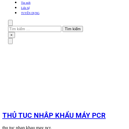
khẩu
Tin mới
TBYT
Liên hệ
TUYỂN DỤNG
Search
Tìm
kiếm
Close
×
cho:
Menu
THỦ TỤC NHẬP KHẨU MÁY PCR
thu tuc nhap khau may pcr,