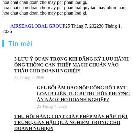
hoa chat chan doan cho may pcr phan loai gi,
hoa chat chan doan cho may pcr phan loai quy tac may nhom nao,
hoa chat chan doan cho may pcr phan loai gì,
AIRSEAGLOBAL GROUP
25 Tháng 7, 2022
30 Tháng 1,
2026
Tin mới
3 LƯU Ý QUAN TRỌNG KHI ĐĂNG KÝ LƯU HÀNH
ỐNG THÔNG CAN THIỆP MẠCH CHUẨN VÀO
THẦU CHO DOANH NGHIỆP!
25 Tháng 7, 2026
GEL BÔI ÂM ĐẠO NỘP CÔNG BỐ TBYT
LOẠI B LIÊN TỤC BỊ THU HỒI: PHƯƠNG
ÁN NÀO CHO DOANH NGHIỆP?
25 Tháng 7, 2026
THU HỒI HÀNG LOẠT GIẤY PHÉP MÁY HẤP TIỆT
TRÙNG, GÂY HẬU QUẢ NGHIÊM TRỌNG CHO
DOANH NGHIỆP!