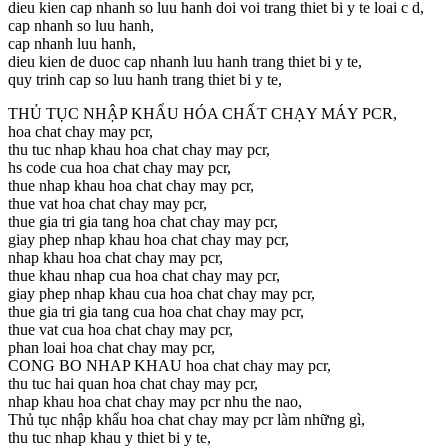
dieu kien cap nhanh so luu hanh doi voi trang thiet bi y te loai c d,
cap nhanh so luu hanh,
cap nhanh luu hanh,
dieu kien de duoc cap nhanh luu hanh trang thiet bi y te,
quy trinh cap so luu hanh trang thiet bi y te,
THỦ TỤC NHẬP KHẨU HÓA CHẤT CHẠY MÁY PCR,
hoa chat chay may pcr,
thu tuc nhap khau hoa chat chay may pcr,
hs code cua hoa chat chay may pcr,
thue nhap khau hoa chat chay may pcr,
thue vat hoa chat chay may pcr,
thue gia tri gia tang hoa chat chay may pcr,
giay phep nhap khau hoa chat chay may pcr,
nhap khau hoa chat chay may pcr,
thue khau nhap cua hoa chat chay may pcr,
giay phep nhap khau cua hoa chat chay may pcr,
thue gia tri gia tang cua hoa chat chay may pcr,
thue vat cua hoa chat chay may pcr,
phan loai hoa chat chay may pcr,
CONG BO NHAP KHAU hoa chat chay may pcr,
thu tuc hai quan hoa chat chay may pcr,
nhap khau hoa chat chay may pcr nhu the nao,
Thủ tục nhập khẩu hoa chat chay may pcr làm những gì,
thu tuc nhap khau y thiet bi y te,