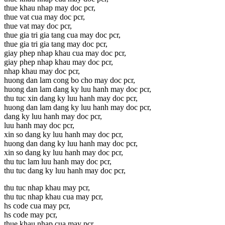
thue khau nhap may doc pcr,
thue vat cua may doc pcr,
thue vat may doc pcr,
thue gia tri gia tang cua may doc pcr,
thue gia tri gia tang may doc pcr,
giay phep nhap khau cua may doc pcr,
giay phep nhap khau may doc pcr,
nhap khau may doc pcr,
huong dan lam cong bo cho may doc pcr,
huong dan lam dang ky luu hanh may doc pcr,
thu tuc xin dang ky luu hanh may doc pcr,
huong dan lam dang ky luu hanh may doc pcr,
dang ky luu hanh may doc pcr,
luu hanh may doc pcr,
xin so dang ky luu hanh may doc pcr,
huong dan dang ky luu hanh may doc pcr,
xin so dang ky luu hanh may doc pcr,
thu tuc lam luu hanh may doc pcr,
thu tuc dang ky luu hanh may doc pcr,
thu tuc nhap khau may pcr,
thu tuc nhap khau cua may pcr,
hs code cua may pcr,
hs code may pcr,
thue khau nhap cua may pcr,