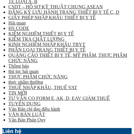
TẾ LOẠI A, B
CSDT – HỒ SƠ KỸ THUẬT CHUNG ASEAN
ĐĂNG KÝ LƯU HÀNH TRANG THIẾT BỊ Y TẾ C, D
GIẤY PHÉP NHẬP KHẨU THIẾT BỊ Y TẾ
Hải quan
HS CODE
KIỂM NGHIỆM THIẾT BỊ Y TẾ
KIỂM TRA CHẤT LƯỢNG
KINH NGHIỆM NHẬP KHẨU TBYT
PHÂN LOẠI TRANG THIẾT BỊ Y TẾ
QUẢNG CÁO THIẾT BỊ Y TẾ, MỸ PHẨM, THỰC PHẨM
CHỨC NĂNG
Thông báo
thủ tục hải quan
THỰC PHẨM CHỨC NĂNG
thực phẩm thường
THUẾ NHẬP KHẨU, THUẾ VAT
TIN MỚI
TƯ VẤN CO FORM E, AK, D, EAV GIẢM THUẾ
TUYỂN DỤNG
Văn Bản chỉ đạo điều hành
VĂN BẢN LUẬT
Văn Bản Pháp Quy
Liên hệ