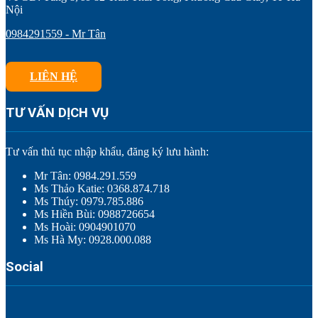
Nội
0984291559 - Mr Tân
LIÊN HỆ
TƯ VẤN DỊCH VỤ
Tư vấn thủ tục nhập khẩu, đăng ký lưu hành:
Mr Tân: 0984.291.559
Ms Thảo Katie: 0368.874.718
Ms Thúy: 0979.785.886
Ms Hiền Bùi: 0988726654
Ms Hoài: 0904901070
Ms Hà My: 0928.000.088
Social