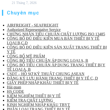
21 Tháng 7, 2026
Chuyên mục
AIRFREIGHT - SEAFREIGHT
Authorized Representative Service
CHỨNG NHẬN TIÊU CHUẨN CHẤT LƯỢNG ISO 13485
CÔNG BỐ ĐỦ ĐIỀU KIỆN MUA BÁN THIẾT BỊ Y TẾ
LOẠI B,C,D
CÔNG BỐ ĐỦ ĐIỀU KIỆN SẢN XUẤT TRANG THIẾT BỊ
Y TẾ
CÔNG BỐ MỸ PHẨM
CÔNG BỐ TIÊU CHUẨN ÁP DỤNG LOẠI A, B
CÔNG BỐ TIÊU CHUẨN ÁP DỤNG TRANG THIẾT BỊ Y
TẾ LOẠI A, B
CSDT – HỒ SƠ KỸ THUẬT CHUNG ASEAN
ĐĂNG KÝ LƯU HÀNH TRANG THIẾT BỊ Y TẾ C, D
GIẤY PHÉP NHẬP KHẨU THIẾT BỊ Y TẾ
Hải quan
HS CODE
KIỂM NGHIỆM THIẾT BỊ Y TẾ
KIỂM TRA CHẤT LƯỢNG
KINH NGHIỆM NHẬP KHẨU TBYT
PHÂN LOẠI TRANG THIẾT BỊ Y TẾ