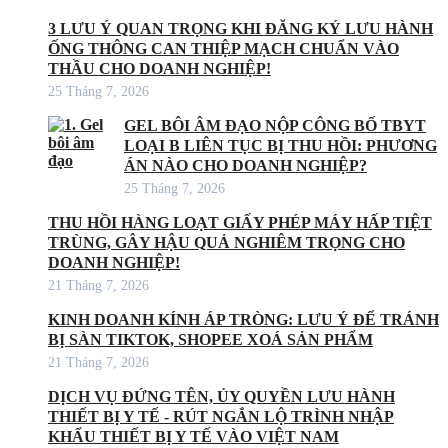
3 LƯU Ý QUAN TRỌNG KHI ĐĂNG KÝ LƯU HÀNH
ỐNG THÔNG CAN THIỆP MẠCH CHUẨN VÀO
THẦU CHO DOANH NGHIỆP!
25 Tháng 7, 2026
GEL BÔI ÂM ĐẠO NỘP CÔNG BỐ TBYT
LOẠI B LIÊN TỤC BỊ THU HỒI: PHƯƠNG
ÁN NÀO CHO DOANH NGHIỆP?
25 Tháng 7, 2026
THU HỒI HÀNG LOẠT GIẤY PHÉP MÁY HẤP TIỆT
TRÙNG, GÂY HẬU QUẢ NGHIÊM TRỌNG CHO
DOANH NGHIỆP!
21 Tháng 7, 2026
KINH DOANH KÍNH ÁP TRÒNG: LƯU Ý ĐỂ TRÁNH
BỊ SÀN TIKTOK, SHOPEE XOÁ SẢN PHẨM
21 Tháng 7, 2026
DỊCH VỤ ĐỨNG TÊN, ỦY QUYỀN LƯU HÀNH
THIẾT BỊ Y TẾ - RÚT NGẮN LỘ TRÌNH NHẬP
KHẨU THIẾT BỊ Y TẾ VÀO VIỆT NAM