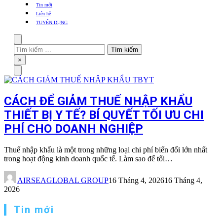
khẩu
Tin mới
TBYT
Liên hệ
TUYỂN DỤNG
Search
Tìm
kiếm
Close
×
cho:
Menu
CÁCH ĐỂ GIẢM THUẾ NHẬP KHẨU
THIẾT BỊ Y TẾ? BÍ QUYẾT TỐI ƯU CHI
PHÍ CHO DOANH NGHIỆP
Thuế nhập khẩu là một trong những loại chi phí biến đổi lớn nhất
trong hoạt động kinh doanh quốc tế. Làm sao để tối…
AIRSEAGLOBAL GROUP
16 Tháng 4, 2026
16 Tháng 4,
2026
Tin mới