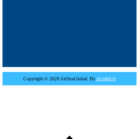
Copyright © 2020 AirSeaGlobal. By
eLightUp