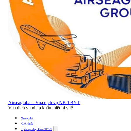
Airseaglobal - Vua dịch vụ NK TBYT
Vua dịch vụ nhập khẩu thiết bị y tế
Trang chủ
Giới thiệu
Show
Dịch vụ nhập khẩu TBYT