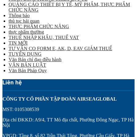
QUẢNG CÁO THIẾT BỊ Y TẾ, MỸ PHẨM, THỰC PHẨM
CHỨC NĂNG
Thông báo
thủ tục hải quan
THỰC PHẨM CHỨC NĂNG
thực phẩm thường
THUẾ NHẬP KHẨU, THUẾ VAT
TIN MỚI
TƯ VẤN CO FORM E, AK, D, EAV GIẢM THUẾ
TUYỂN DỤNG
Văn Bản chỉ đạo điều hành
VĂN BẢN LUẬT
Văn Bản Pháp Quy
Liên hệ
CÔNG TY CỔ PHẦN TẬP ĐOÀN AIRSEAGLOBAL
MST: 0105308539
Địa chỉ ĐKKD: A9/4, TT Mỏ địa chất, Phường Đông Ngạc, TP Hà
Nội
VPGD: Tầng 8, số 82 Trần Thái Tông, Phường Cầu Giấy, TP Hà