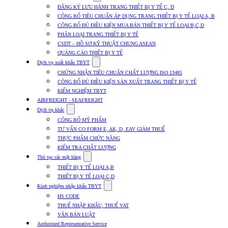
submenu
ĐĂNG KÝ LƯU HÀNH TRANG THIẾT BỊ Y TẾ C, D
for
CÔNG BỐ TIÊU CHUẨN ÁP DỤNG TRANG THIẾT BỊ Y TẾ LOẠI A, B
Dịch
CÔNG BỐ ĐỦ ĐIỀU KIỆN MUA BÁN THIẾT BỊ Y TẾ LOẠI B,C,D
vụ
nhập
PHÂN LOẠI TRANG THIẾT BỊ Y TẾ
khẩu
CSDT – HỒ SƠ KỸ THUẬT CHUNG ASEAN
TBYT
QUẢNG CÁO THIẾT BỊ Y TẾ
Show
Dịch vụ xuất khẩu TBYT
submenu
CHỨNG NHẬN TIÊU CHUẨN CHẤT LƯỢNG ISO 13485
for
CÔNG BỐ ĐỦ ĐIỀU KIỆN SẢN XUẤT TRANG THIẾT BỊ Y TẾ
Dịch
KIỂM NGHIỆM TBYT
vụ
xuất
AIRFREIGHT - SEAFREIGHT
khẩu
Show
Dịch vụ khác
TBYT
submenu
CÔNG BỐ MỸ PHẨM
for
TƯ VẤN CO FORM E, AK, D, EAV GIẢM THUẾ
Dịch
THỰC PHẨM CHỨC NĂNG
vụ
khác
KIỂM TRA CHẤT LƯỢNG
Show
Thủ tục các mặt hàng
submenu
THIẾT BỊ Y TẾ LOẠI A,B
for
THIẾT BỊ Y TẾ LOẠI C,D
Thủ
Show
tục
Kinh nghiệm nhập khẩu TBYT
submenu
các
HS CODE
for
mặt
THUẾ NHẬP KHẨU, THUẾ VAT
Kinh
hàng
VĂN BẢN LUẬT
nghiệm
nhập
Authorized Representative Service