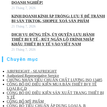
DOANH NGHIỆP!
21 Tháng 7, 2026
KINH DOANH KÍNH ÁP TRÒNG: LƯU Ý ĐỂ TRÁNH
BỊ SÀN TIKTOK, SHOPEE XOÁ SẢN PHẨM
21 Tháng 7, 2026
DỊCH VỤ ĐỨNG TÊN, ỦY QUYỀN LƯU HÀNH
THIẾT BỊ Y TẾ - RÚT NGẮN LỘ TRÌNH NHẬP
KHẨU THIẾT BỊ Y TẾ VÀO VIỆT NAM
21 Tháng 7, 2026
Chuyên mục
AIRFREIGHT - SEAFREIGHT
Authorized Representative Service
CHỨNG NHẬN TIÊU CHUẨN CHẤT LƯỢNG ISO 13485
CÔNG BỐ ĐỦ ĐIỀU KIỆN MUA BÁN THIẾT BỊ Y TẾ
LOẠI B,C,D
CÔNG BỐ ĐỦ ĐIỀU KIỆN SẢN XUẤT TRANG THIẾT BỊ
Y TẾ
CÔNG BỐ MỸ PHẨM
CÔNG BỐ TIÊU CHUẨN ÁP DỤNG LOẠI A, B