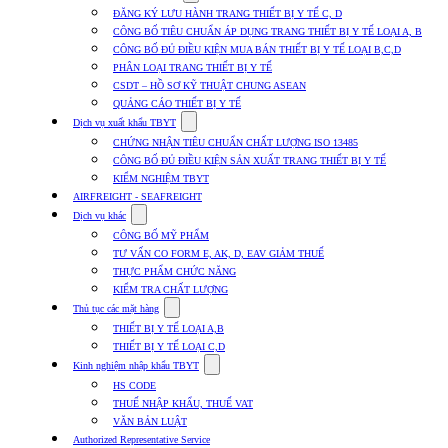
submenu
ĐĂNG KÝ LƯU HÀNH TRANG THIẾT BỊ Y TẾ C, D
for
CÔNG BỐ TIÊU CHUẨN ÁP DỤNG TRANG THIẾT BỊ Y TẾ LOẠI A, B
Dịch
CÔNG BỐ ĐỦ ĐIỀU KIỆN MUA BÁN THIẾT BỊ Y TẾ LOẠI B,C,D
vụ
nhập
PHÂN LOẠI TRANG THIẾT BỊ Y TẾ
khẩu
CSDT – HỒ SƠ KỸ THUẬT CHUNG ASEAN
TBYT
QUẢNG CÁO THIẾT BỊ Y TẾ
Show
Dịch vụ xuất khẩu TBYT
submenu
CHỨNG NHẬN TIÊU CHUẨN CHẤT LƯỢNG ISO 13485
for
CÔNG BỐ ĐỦ ĐIỀU KIỆN SẢN XUẤT TRANG THIẾT BỊ Y TẾ
Dịch
KIỂM NGHIỆM TBYT
vụ
xuất
AIRFREIGHT - SEAFREIGHT
khẩu
Show
Dịch vụ khác
TBYT
submenu
CÔNG BỐ MỸ PHẨM
for
TƯ VẤN CO FORM E, AK, D, EAV GIẢM THUẾ
Dịch
THỰC PHẨM CHỨC NĂNG
vụ
khác
KIỂM TRA CHẤT LƯỢNG
Show
Thủ tục các mặt hàng
submenu
THIẾT BỊ Y TẾ LOẠI A,B
for
THIẾT BỊ Y TẾ LOẠI C,D
Thủ
Show
tục
Kinh nghiệm nhập khẩu TBYT
submenu
các
HS CODE
for
mặt
THUẾ NHẬP KHẨU, THUẾ VAT
Kinh
hàng
VĂN BẢN LUẬT
nghiệm
nhập
Authorized Representative Service