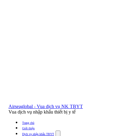
Airseaglobal - Vua dịch vụ NK TBYT
Vua dịch vụ nhập khẩu thiết bị y tế
Trang chủ
Giới thiệu
Show
Dịch vụ nhập khẩu TBYT