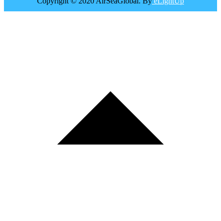
Copyright © 2020 AirSeaGlobal. By
eLightUp