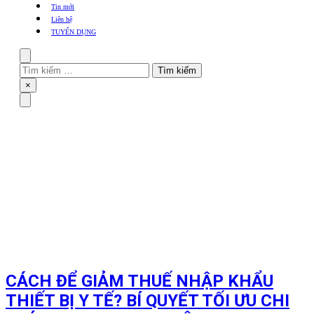
khẩu
Tin mới
TBYT
Liên hệ
TUYỂN DỤNG
Search
Tìm
kiếm
Close
×
cho:
Menu
CÁCH ĐỂ GIẢM THUẾ NHẬP KHẨU
THIẾT BỊ Y TẾ? BÍ QUYẾT TỐI ƯU CHI