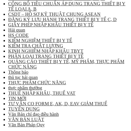
CÔNG BỐ TIÊU CHUẨN ÁP DỤNG TRANG THIẾT BỊ Y
TẾ LOẠI A, B
CSDT – HỒ SƠ KỸ THUẬT CHUNG ASEAN
ĐĂNG KÝ LƯU HÀNH TRANG THIẾT BỊ Y TẾ C, D
GIẤY PHÉP NHẬP KHẨU THIẾT BỊ Y TẾ
Hải quan
HS CODE
KIỂM NGHIỆM THIẾT BỊ Y TẾ
KIỂM TRA CHẤT LƯỢNG
KINH NGHIỆM NHẬP KHẨU TBYT
PHÂN LOẠI TRANG THIẾT BỊ Y TẾ
QUẢNG CÁO THIẾT BỊ Y TẾ, MỸ PHẨM, THỰC PHẨM
CHỨC NĂNG
Thông báo
thủ tục hải quan
THỰC PHẨM CHỨC NĂNG
thực phẩm thường
THUẾ NHẬP KHẨU, THUẾ VAT
TIN MỚI
TƯ VẤN CO FORM E, AK, D, EAV GIẢM THUẾ
TUYỂN DỤNG
Văn Bản chỉ đạo điều hành
VĂN BẢN LUẬT
Văn Bản Pháp Quy