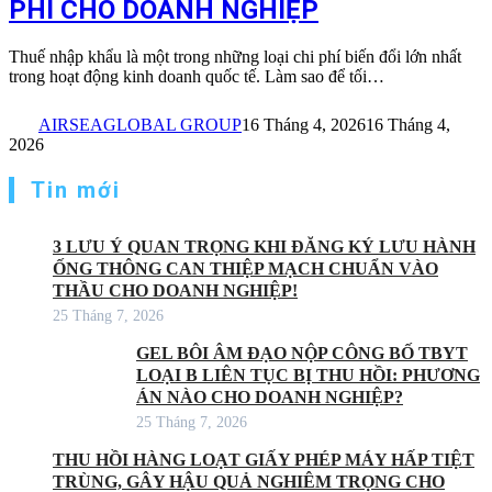
PHÍ CHO DOANH NGHIỆP
Thuế nhập khẩu là một trong những loại chi phí biến đổi lớn nhất
trong hoạt động kinh doanh quốc tế. Làm sao để tối…
AIRSEAGLOBAL GROUP
16 Tháng 4, 2026
16 Tháng 4,
2026
Tin mới
3 LƯU Ý QUAN TRỌNG KHI ĐĂNG KÝ LƯU HÀNH
ỐNG THÔNG CAN THIỆP MẠCH CHUẨN VÀO
THẦU CHO DOANH NGHIỆP!
25 Tháng 7, 2026
GEL BÔI ÂM ĐẠO NỘP CÔNG BỐ TBYT
LOẠI B LIÊN TỤC BỊ THU HỒI: PHƯƠNG
ÁN NÀO CHO DOANH NGHIỆP?
25 Tháng 7, 2026
THU HỒI HÀNG LOẠT GIẤY PHÉP MÁY HẤP TIỆT
TRÙNG, GÂY HẬU QUẢ NGHIÊM TRỌNG CHO