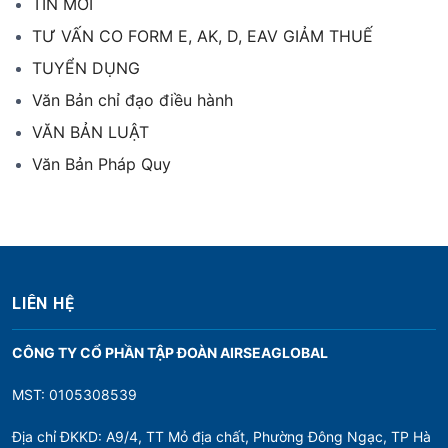
TIN MỚI
TƯ VẤN CO FORM E, AK, D, EAV GIẢM THUẾ
TUYỂN DỤNG
Văn Bản chỉ đạo điều hành
VĂN BẢN LUẬT
Văn Bản Pháp Quy
LIÊN HỆ
CÔNG TY CỔ PHẦN TẬP ĐOÀN AIRSEAGLOBAL
MST: 0105308539
Địa chỉ ĐKKD: A9/4, TT Mỏ địa chất, Phường Đông Ngạc, TP Hà