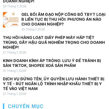
DOANH NGHIỆP!
à
25 Tháng 7, 2026
i
GEL BÔI ÂM ĐẠO NỘP CÔNG BỐ TBYT LOẠI
v
B LIÊN TỤC BỊ THU HỒI: PHƯƠNG ÁN NÀO
i
CHO DOANH NGHIỆP?
25 Tháng 7, 2026
ế
THU HỒI HÀNG LOẠT GIẤY PHÉP MÁY HẤP TIỆT
t
TRÙNG, GÂY HẬU QUẢ NGHIÊM TRỌNG CHO DOANH
NGHIỆP!
21 Tháng 7, 2026
KINH DOANH KÍNH ÁP TRÒNG: LƯU Ý ĐỂ TRÁNH BỊ
SÀN TIKTOK, SHOPEE XOÁ SẢN PHẨM
21 Tháng 7, 2026
DỊCH VỤ ĐỨNG TÊN, ỦY QUYỀN LƯU HÀNH THIẾT BỊ
Y TẾ - RÚT NGẮN LỘ TRÌNH NHẬP KHẨU THIẾT BỊ Y
TẾ VÀO VIỆT NAM
21 Tháng 7, 2026
CHUYÊN MỤC