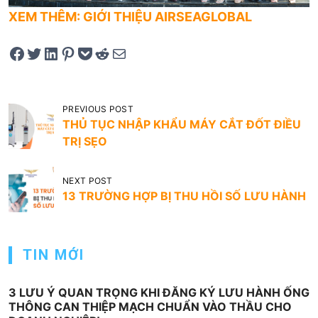
XEM THÊM: GIỚI THIỆU AIRSEAGLOBAL
Share on Facebook
Tweet on Twitter
Share on LinkedIn
Pin on Pinterest
Save to pocket
Share on Reddit
Share via Email
Đ
PREVIOUS POST
THỦ TỤC NHẬP KHẨU MÁY CẮT ĐỐT ĐIỀU
i
TRỊ SẸO
ề
u
NEXT POST
h
13 TRƯỜNG HỢP BỊ THU HỒI SỐ LƯU HÀNH
ư
ớ
TIN MỚI
n
g
3 LƯU Ý QUAN TRỌNG KHI ĐĂNG KÝ LƯU HÀNH ỐNG
b
THÔNG CAN THIỆP MẠCH CHUẨN VÀO THẦU CHO