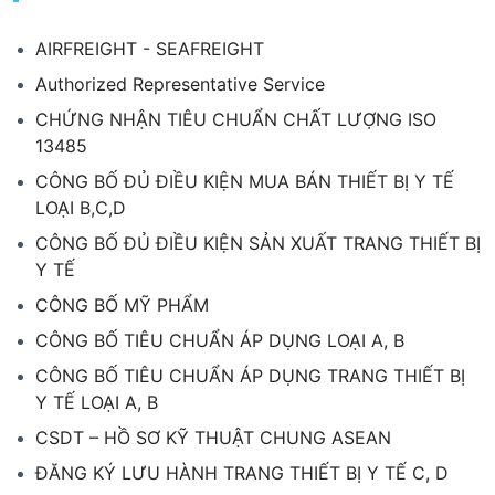
AIRFREIGHT - SEAFREIGHT
Authorized Representative Service
CHỨNG NHẬN TIÊU CHUẨN CHẤT LƯỢNG ISO
13485
CÔNG BỐ ĐỦ ĐIỀU KIỆN MUA BÁN THIẾT BỊ Y TẾ
LOẠI B,C,D
CÔNG BỐ ĐỦ ĐIỀU KIỆN SẢN XUẤT TRANG THIẾT BỊ
Y TẾ
CÔNG BỐ MỸ PHẨM
CÔNG BỐ TIÊU CHUẨN ÁP DỤNG LOẠI A, B
CÔNG BỐ TIÊU CHUẨN ÁP DỤNG TRANG THIẾT BỊ
Y TẾ LOẠI A, B
CSDT – HỒ SƠ KỸ THUẬT CHUNG ASEAN
ĐĂNG KÝ LƯU HÀNH TRANG THIẾT BỊ Y TẾ C, D