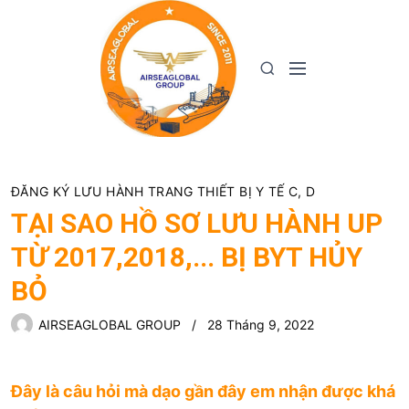
S
k
i
M
S
p
e
e
t
n
a
o
u
r
c
c
o
h
n
ĐĂNG KÝ LƯU HÀNH TRANG THIẾT BỊ Y TẾ C, D
t
TẠI SAO HỒ SƠ LƯU HÀNH UP
e
TỪ 2017,2018,... BỊ BYT HỦY
n
t
BỎ
AIRSEAGLOBAL GROUP
28 Tháng 9, 2022
Đây là câu hỏi mà dạo gần đây em nhận được khá