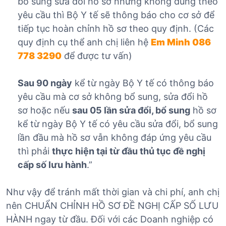
bổ sung sửa đổi hồ sơ nhưng không đúng theo
yêu cầu thì Bộ Y tế sẽ thông báo cho cơ sở để
tiếp tục hoàn chỉnh hồ sơ theo quy định. (Các
quy định cụ thể anh chị liên hệ
Em Minh 086
778 3290
để được tư vấn)
Sau 90 ngày
kể từ ngày Bộ Y tế có thông báo
yêu cầu mà cơ sở không bổ sung, sửa đổi hồ
sơ hoặc nếu
sau 05 lần sửa đổi, bổ sung
hồ sơ
kể từ ngày Bộ Y tế có yêu cầu sửa đổi, bổ sung
lần đầu mà hồ sơ vẫn không đáp ứng yêu cầu
thì phải
thực hiện tại từ đầu thủ tục đề nghị
cấp số lưu hành
.”
Như vậy để tránh mất thời gian và chi phí, anh chị
nên CHUẨN CHỈNH HỒ SƠ ĐỀ NGHỊ CẤP SỐ LƯU
HÀNH ngay từ đầu. Đối với các Doanh nghiệp có