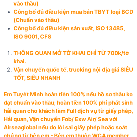
vào thầu)
Công bố đủ điều kiện mua bán TBYT loại BCD
(Chuẩn vào thầu)
Công bố đủ điều kiện sản xuất, ISO 13485,
ISO 9001, CFS
THÔNG QUAN MỞ TỜ KHAI CHỈ TỪ 700k/tờ
khai.
Vận chuyển quốc tế, trucking nội địa giá SIÊU
TỐT, SIÊU NHANH
Em Tuyết Minh hoàn tiền 100% nếu hồ sơ thầu ko
đạt chuẩn vào thầu; hoàn tiền 100% phí phát sinh
hải quan cho khách làm Full dịch vụ từ giấy phép,
Hải quan, Vận chuyển Fob/ Exw Air/ Sea với
Airseaglobal nếu do lỗi sai giấy phép hoặc soát
chứng từ bên em - Bên em thuộc WCA member