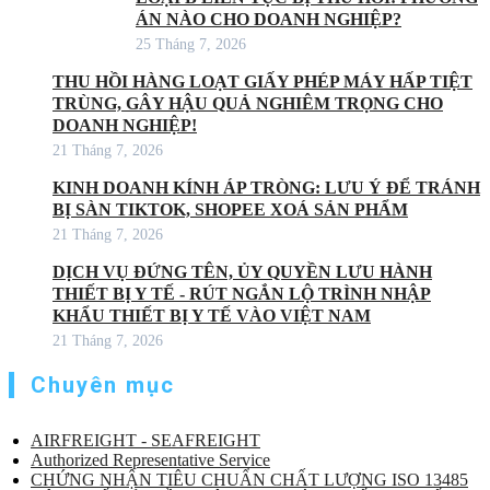
ÁN NÀO CHO DOANH NGHIỆP?
25 Tháng 7, 2026
THU HỒI HÀNG LOẠT GIẤY PHÉP MÁY HẤP TIỆT
TRÙNG, GÂY HẬU QUẢ NGHIÊM TRỌNG CHO
DOANH NGHIỆP!
21 Tháng 7, 2026
KINH DOANH KÍNH ÁP TRÒNG: LƯU Ý ĐỂ TRÁNH
BỊ SÀN TIKTOK, SHOPEE XOÁ SẢN PHẨM
21 Tháng 7, 2026
DỊCH VỤ ĐỨNG TÊN, ỦY QUYỀN LƯU HÀNH
THIẾT BỊ Y TẾ - RÚT NGẮN LỘ TRÌNH NHẬP
KHẨU THIẾT BỊ Y TẾ VÀO VIỆT NAM
21 Tháng 7, 2026
Chuyên mục
AIRFREIGHT - SEAFREIGHT
Authorized Representative Service
CHỨNG NHẬN TIÊU CHUẨN CHẤT LƯỢNG ISO 13485