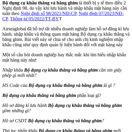
Bộ dụng cụ khâu thẳng và băng ghim
là thiết bị y tế theo điều 2
Nghị định 98, do vậy khi lưu hành và nhập khẩu mặt hàng này cần
tuân theo
Nghị định số 98/2021/NĐ-CP
,
Nghị định 07/2023/NĐ-
CP
,
Thông tư 05/2022/TT-BY
T
Airseaglobal đã hỗ trợ rất nhiều doanh nghiệp làm hồ sơ đăng kí lưu
hành, nhập khẩu và thông quan mặt hàng Bộ dụng cụ khâu thẳng và
băng ghim. Bài viết này sẽ chia sẽ cho anh chị kinh nghiệm nhập
khẩu cũng như quy định quản lý hiện hành đối với mặt hàng này
Một số câu hỏi doanh nghiệp hay thắc mắc khi tìm hiểu nhập khẩu
mặt hàng này như:
Nhập khẩu
Bộ dụng cụ khâu thẳng và băng ghim
cần xin giấy
phép gì mới nhất?
HS Code của
Bộ dụng cụ khâu thẳng và băng ghim
là gì ?
Bộ dụng cụ khâu thẳng và băng ghim
phân loại gì?
Hồ sơ đăng kí lưu hành
Bộ dụng cụ khâu thẳng và băng ghim
gồm những gì?
Hồ sơ CSDT
Bộ dụng cụ khâu thẳng và băng ghim
?
Thủ tục nhập khẩu
Bộ dụng cụ khâu thẳng và băng ghim
mới