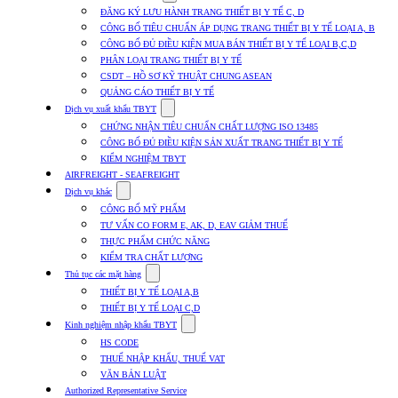
submenu
ĐĂNG KÝ LƯU HÀNH TRANG THIẾT BỊ Y TẾ C, D
for
CÔNG BỐ TIÊU CHUẨN ÁP DỤNG TRANG THIẾT BỊ Y TẾ LOẠI A, B
Dịch
CÔNG BỐ ĐỦ ĐIỀU KIỆN MUA BÁN THIẾT BỊ Y TẾ LOẠI B,C,D
vụ
nhập
PHÂN LOẠI TRANG THIẾT BỊ Y TẾ
khẩu
CSDT – HỒ SƠ KỸ THUẬT CHUNG ASEAN
TBYT
QUẢNG CÁO THIẾT BỊ Y TẾ
Show
Dịch vụ xuất khẩu TBYT
submenu
CHỨNG NHẬN TIÊU CHUẨN CHẤT LƯỢNG ISO 13485
for
CÔNG BỐ ĐỦ ĐIỀU KIỆN SẢN XUẤT TRANG THIẾT BỊ Y TẾ
Dịch
KIỂM NGHIỆM TBYT
vụ
xuất
AIRFREIGHT - SEAFREIGHT
khẩu
Show
Dịch vụ khác
TBYT
submenu
CÔNG BỐ MỸ PHẨM
for
TƯ VẤN CO FORM E, AK, D, EAV GIẢM THUẾ
Dịch
THỰC PHẨM CHỨC NĂNG
vụ
khác
KIỂM TRA CHẤT LƯỢNG
Show
Thủ tục các mặt hàng
submenu
THIẾT BỊ Y TẾ LOẠI A,B
for
THIẾT BỊ Y TẾ LOẠI C,D
Thủ
Show
tục
Kinh nghiệm nhập khẩu TBYT
submenu
các
HS CODE
for
mặt
THUẾ NHẬP KHẨU, THUẾ VAT
Kinh
hàng
VĂN BẢN LUẬT
nghiệm
nhập
Authorized Representative Service