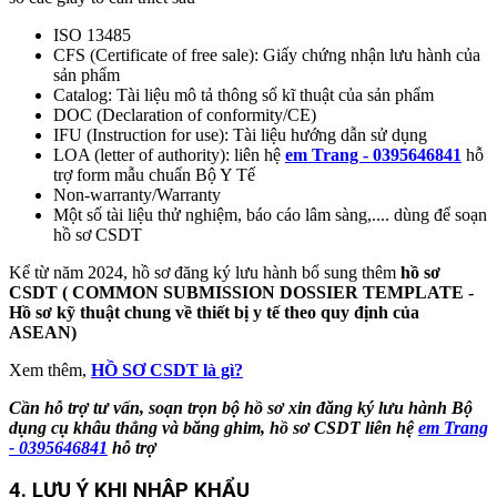
ISO 13485
CFS (Certificate of free sale): Giấy chứng nhận lưu hành của
sản phẩm
Catalog: Tài liệu mô tả thông số kĩ thuật của sản phẩm
DOC (Declaration of conformity/CE)
IFU (Instruction for use): Tài liệu hướng dẫn sử dụng
LOA (letter of authority): liên hệ
em Trang - 0395646841
hỗ
trợ form mẫu chuẩn Bộ Y Tế
Non-warranty/Warranty
Một số tài liệu thử nghiệm, báo cáo lâm sàng,.... dùng để soạn
hồ sơ CSDT
Kể từ năm 2024, hồ sơ đăng ký lưu hành bổ sung thêm
hồ sơ
CSDT
(
COMMON SUBMISSION DOSSIER TEMPLATE
-
Hồ sơ kỹ thuật chung về thiết bị y tế theo quy định của
ASEAN
)
Xem thêm,
HỒ SƠ CSDT là gì?
Cần hỗ trợ tư vấn, soạn trọn bộ hồ sơ xin đăng ký lưu hành
Bộ
dụng cụ khâu thẳng và băng ghim
, hồ sơ CSDT liên hệ
em Trang
- 0395646841
hỗ trợ
4. LƯU Ý KHI NHÂP KHẨU