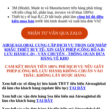
3M (Model, Made in và Manufacturer trên hàng phải trùng
với trên công bố, phân loại, invoice và tờ khai 100%)
Thiết bị y tế loại B,C,D bắt buộc phải làm
công bố đủ điều
kiện mua bán
trước khi kinh doanh và xuất hóa đơn VAT
NHẬN TƯ VẤN QUA ZALO
AIRSEAGLOBAL CUNG CẤP DỊCH VỤ TRỌN GÓI NHẬP
KHẨU THIẾT BỊ Y TẾ: XIN GIẤY PHÉP (CÔNG BỐ A,B;
LƯU HÀNH C,D) - VẬN CHUYỂN - THÔNG QUAN ĐƯA
HÀNG VỀ KHO
CAM KẾT HOÀN TIỀN 100% PHÍ DỊCH VỤ NẾU GIẤY
PHÉP (CÔNG BỐ, LƯU HÀNH) KHÔNG CHUẨN VÀO
THẦU, KHÔNG LẤY ĐƯỢC HÀNG
Xem full các số đăng ký lưu hành TBYT tiêu biểu Airseaglobal
đã làm cho khách hàng (update liên tục)
TẠI ĐÂY
Xem full các vận đơn hàng Sea tiêu biểu mà Airseaglobal đã
làm cho khách hàng
TẠI ĐÂY
Xem full các vận đơn hàng Air tiêu biểu mà Airseaglobal đã