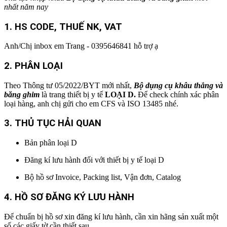
nhất
năm nay
1. HS CODE
, THUẾ NK, VAT
Anh/Chị inbox em Trang - 0395646841 hỗ trợ ạ
2.
PHÂN LOẠI
Theo Thông tư 05/2022/BYT mới nhất,
Bộ dụng cụ khâu thẳng và
băng ghim
là trang thiết bị y tế
LOẠI D.
Để check chính xác phân
loại hàng, anh chị gửi cho em CFS và ISO 13485 nhé.
3. THỦ TỤC HẢI QUAN
Bản phân loại D
Đăng kí lưu hành đối với thiết bị y tế loại D
Bộ hồ sơ Invoice, Packing list, Vận đơn, Catalog
4. HỒ SƠ ĐĂNG KÝ LƯU HÀNH
Để chuẩn bị hồ sơ xin đăng kí lưu hành, cần xin hãng sản xuất một
số các giấy tờ cần thiết sau