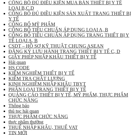
CÔNG BỐ ĐỦ ĐIỀU KIỆN MUA BÁN THIẾT BỊ Y TẾ
LOẠI B,C,D
CÔNG BỐ ĐỦ ĐIỀU KIỆN SẢN XUẤT TRANG THIẾT BỊ
Y TẾ
CÔNG BỐ MỸ PHẨM
CÔNG BỐ TIÊU CHUẨN ÁP DỤNG LOẠI A, B
CÔNG BỐ TIÊU CHUẨN ÁP DỤNG TRANG THIẾT BỊ Y
TẾ LOẠI A, B
CSDT – HỒ SƠ KỸ THUẬT CHUNG ASEAN
ĐĂNG KÝ LƯU HÀNH TRANG THIẾT BỊ Y TẾ C, D
GIẤY PHÉP NHẬP KHẨU THIẾT BỊ Y TẾ
Hải quan
HS CODE
KIỂM NGHIỆM THIẾT BỊ Y TẾ
KIỂM TRA CHẤT LƯỢNG
KINH NGHIỆM NHẬP KHẨU TBYT
PHÂN LOẠI TRANG THIẾT BỊ Y TẾ
QUẢNG CÁO THIẾT BỊ Y TẾ, MỸ PHẨM, THỰC PHẨM
CHỨC NĂNG
Thông báo
thủ tục hải quan
THỰC PHẨM CHỨC NĂNG
thực phẩm thường
THUẾ NHẬP KHẨU, THUẾ VAT
TIN MỚI