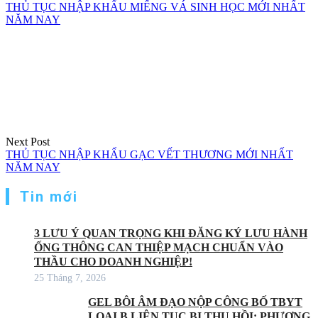
THỦ TỤC NHẬP KHẨU MIẾNG VÁ SINH HỌC MỚI NHẤT
NĂM NAY
Next Post
THỦ TỤC NHẬP KHẨU GẠC VẾT THƯƠNG MỚI NHẤT
NĂM NAY
Tin mới
3 LƯU Ý QUAN TRỌNG KHI ĐĂNG KÝ LƯU HÀNH
ỐNG THÔNG CAN THIỆP MẠCH CHUẨN VÀO
THẦU CHO DOANH NGHIỆP!
25 Tháng 7, 2026
GEL BÔI ÂM ĐẠO NỘP CÔNG BỐ TBYT
LOẠI B LIÊN TỤC BỊ THU HỒI: PHƯƠNG