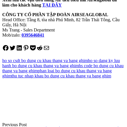
làm cho khách hàng
TẠI ĐÂY
CÔNG TY CỔ PHẦN TẬP ĐOÀN AIRSEAGLOBAL
Head Office: Tầng 8, tòa nhà Phú Minh, 82 Trần Thái Tông, Cầu
Giấy, Hà Nội
Ms Trang - Sales Department
Mob/zalo:
0395646841
Share on Facebook
Tweet on Twitter
Share on LinkedIn
Pin on Pinterest
Save to pocket
Share on Reddit
Share via Email
ho so csdt bo dung cu khau thang va bang ghim
ho so dang ky luu
hanh bo dung cu khau thang va bang ghim
hs code bo dung cu khau
thang va bang ghim
phan loai bo dung cu khau thang va bang
ghim
thu tuc nhap khau bo dung cu khau thang va bang ghim
Điều
hướng
bài
viết
Previous Post