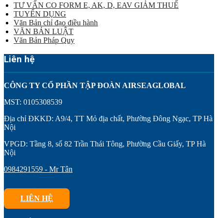
TƯ VẤN CO FORM E, AK, D, EAV GIẢM THUẾ
TUYỂN DỤNG
Văn Bản chỉ đạo điều hành
VĂN BẢN LUẬT
Văn Bản Pháp Quy
Liên hệ
CÔNG TY CỔ PHẦN TẬP ĐOÀN AIRSEAGLOBAL
MST: 0105308539
Địa chỉ ĐKKD: A9/4, TT Mỏ địa chất, Phường Đông Ngạc, TP Hà
Nội
VPGD: Tầng 8, số 82 Trần Thái Tông, Phường Cầu Giấy, TP Hà
Nội
0984291559 - Mr Tân
LIÊN HỆ