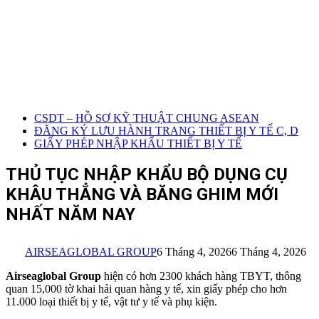
CSDT – HỒ SƠ KỸ THUẬT CHUNG ASEAN
ĐĂNG KÝ LƯU HÀNH TRANG THIẾT BỊ Y TẾ C, D
GIẤY PHÉP NHẬP KHẨU THIẾT BỊ Y TẾ
THỦ TỤC NHẬP KHẨU BỘ DỤNG CỤ
KHÂU THẲNG VÀ BĂNG GHIM MỚI
NHẤT NĂM NAY
AIRSEAGLOBAL GROUP
6 Tháng 4, 2026
6 Tháng 4, 2026
Airseaglobal Group
hiện có hơn 2300 khách hàng TBYT, thông
quan 15,000 tờ khai hải quan hàng y tế, xin giấy phép cho hơn
11.000 loại thiết bị y tế, vật tư y tế và phụ kiện.