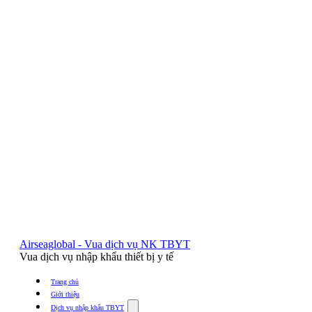
Airseaglobal - Vua dịch vụ NK TBYT
Vua dịch vụ nhập khẩu thiết bị y tế
Trang chủ
Giới thiệu
Show
Dịch vụ nhập khẩu TBYT