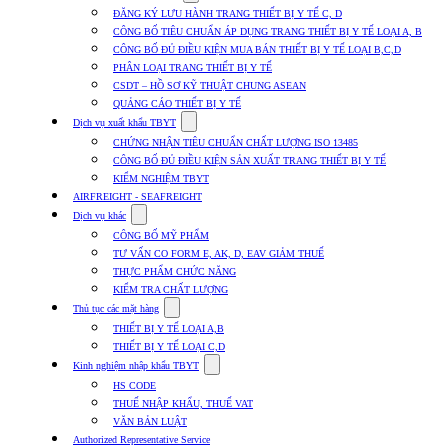
submenu
ĐĂNG KÝ LƯU HÀNH TRANG THIẾT BỊ Y TẾ C, D
for
CÔNG BỐ TIÊU CHUẨN ÁP DỤNG TRANG THIẾT BỊ Y TẾ LOẠI A, B
Dịch
CÔNG BỐ ĐỦ ĐIỀU KIỆN MUA BÁN THIẾT BỊ Y TẾ LOẠI B,C,D
vụ
nhập
PHÂN LOẠI TRANG THIẾT BỊ Y TẾ
khẩu
CSDT – HỒ SƠ KỸ THUẬT CHUNG ASEAN
TBYT
QUẢNG CÁO THIẾT BỊ Y TẾ
Show
Dịch vụ xuất khẩu TBYT
submenu
CHỨNG NHẬN TIÊU CHUẨN CHẤT LƯỢNG ISO 13485
for
CÔNG BỐ ĐỦ ĐIỀU KIỆN SẢN XUẤT TRANG THIẾT BỊ Y TẾ
Dịch
KIỂM NGHIỆM TBYT
vụ
xuất
AIRFREIGHT - SEAFREIGHT
khẩu
Show
Dịch vụ khác
TBYT
submenu
CÔNG BỐ MỸ PHẨM
for
TƯ VẤN CO FORM E, AK, D, EAV GIẢM THUẾ
Dịch
THỰC PHẨM CHỨC NĂNG
vụ
khác
KIỂM TRA CHẤT LƯỢNG
Show
Thủ tục các mặt hàng
submenu
THIẾT BỊ Y TẾ LOẠI A,B
for
THIẾT BỊ Y TẾ LOẠI C,D
Thủ
Show
tục
Kinh nghiệm nhập khẩu TBYT
submenu
các
HS CODE
for
mặt
THUẾ NHẬP KHẨU, THUẾ VAT
Kinh
hàng
VĂN BẢN LUẬT
nghiệm
nhập
Authorized Representative Service