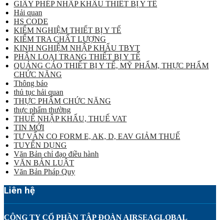
GIẤY PHÉP NHẬP KHẨU THIẾT BỊ Y TẾ
Hải quan
HS CODE
KIỂM NGHIỆM THIẾT BỊ Y TẾ
KIỂM TRA CHẤT LƯỢNG
KINH NGHIỆM NHẬP KHẨU TBYT
PHÂN LOẠI TRANG THIẾT BỊ Y TẾ
QUẢNG CÁO THIẾT BỊ Y TẾ, MỸ PHẨM, THỰC PHẨM
CHỨC NĂNG
Thông báo
thủ tục hải quan
THỰC PHẨM CHỨC NĂNG
thực phẩm thường
THUẾ NHẬP KHẨU, THUẾ VAT
TIN MỚI
TƯ VẤN CO FORM E, AK, D, EAV GIẢM THUẾ
TUYỂN DỤNG
Văn Bản chỉ đạo điều hành
VĂN BẢN LUẬT
Văn Bản Pháp Quy
Liên hệ
CÔNG TY CỔ PHẦN TẬP ĐOÀN AIRSEAGLOBAL