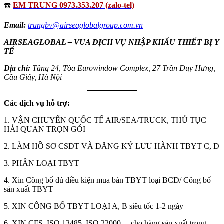
☎️
EM TRUNG 0973.353.207 (zalo-tel)
Email:
trungbv@airseaglobalgroup.com.vn
AIRSEAGLOBAL – VUA DỊCH VỤ NHẬP KHẨU THIẾT BỊ Y
TẾ
Địa chỉ:
Tầng 24, Tòa Eurowindow Complex, 27 Trần Duy Hưng,
Cầu Giấy, Hà Nội
Các dịch vụ hỗ trợ:
1. VẬN CHUYỂN QUỐC TẾ AIR/SEA/TRUCK, THỦ TỤC
HẢI QUAN TRỌN GÓI
2. LÀM HỒ SƠ CSDT VÀ ĐĂNG KÝ LƯU HÀNH TBYT C, D
3. PHÂN LOẠI TBYT
4. Xin Công bố đủ điều kiện mua bán TBYT loại BCD/ Công bố
sản xuất TBYT
5. XIN CÔNG BỐ TBYT LOẠI A, B siêu tốc 1-2 ngày
6. XIN CFS, ISO 13485, ISO 22000 ... cho hàng sản xuất trong