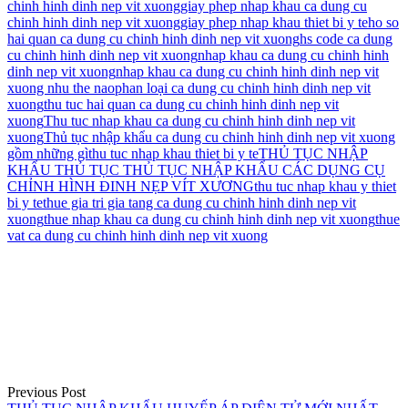
chinh hinh dinh nep vit xuong
giay phep nhap khau ca dung cu
chinh hinh dinh nep vit xuong
giay phep nhap khau thiet bi y te
ho so
hai quan ca dung cu chinh hinh dinh nep vit xuong
hs code ca dung
cu chinh hinh dinh nep vit xuong
nhap khau ca dung cu chinh hinh
dinh nep vit xuong
nhap khau ca dung cu chinh hinh dinh nep vit
xuong nhu the nao
phan loại ca dung cu chinh hinh dinh nep vit
xuong
thu tuc hai quan ca dung cu chinh hinh dinh nep vit
xuong
Thu tuc nhap khau ca dung cu chinh hinh dinh nep vit
xuong
Thủ tục nhập khẩu ca dung cu chinh hinh dinh nep vit xuong
gồm những gì
thu tuc nhap khau thiet bi y te
THỦ TỤC NHẬP
KHẨU THỦ TỤC THỦ TỤC NHẬP KHẨU CÁC DỤNG CỤ
CHỈNH HÌNH ĐINH NẸP VÍT XƯƠNG
thu tuc nhap khau y thiet
bi y te
thue gia tri gia tang ca dung cu chinh hinh dinh nep vit
xuong
thue nhap khau ca dung cu chinh hinh dinh nep vit xuong
thue
vat ca dung cu chinh hinh dinh nep vit xuong
Điều
hướng
bài
viết
Previous Post