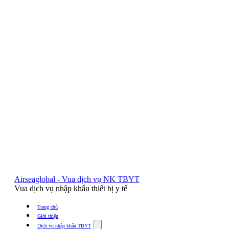
Airseaglobal - Vua dịch vụ NK TBYT
Vua dịch vụ nhập khẩu thiết bị y tế
Trang chủ
Giới thiệu
Show
Dịch vụ nhập khẩu TBYT