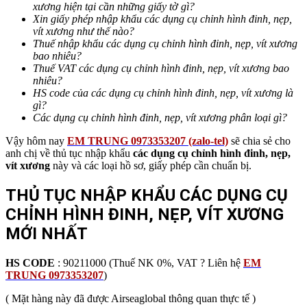
xương
hiện tại cần những giấy tờ gì?
Xin giấy phép nhập khẩu các dụng cụ chỉnh hình đinh, nẹp,
vít xương như thế nào?
Thuế nhập khẩu các dụng cụ chỉnh hình đinh, nẹp, vít xương
bao nhiêu?
Thuế VAT các dụng cụ chỉnh hình đinh, nẹp, vít xương
bao
nhiêu?
HS code của các dụng cụ chỉnh hình đinh, nẹp, vít xương
là
gì?
Các dụng cụ chỉnh hình đinh, nẹp, vít xương
phân loại gì?
Vậy hôm nay
EM TRUNG 0973353207 (zalo-tel)
sẽ chia sẻ cho
anh chị về thủ tục nhập khẩu
các dụng cụ chỉnh hình đinh, nẹp,
vít xương
này và các loại hồ sơ, giấy phép cần chuẩn bị.
THỦ TỤC NHẬP KHẨU CÁC DỤNG CỤ
CHỈNH HÌNH ĐINH, NẸP, VÍT XƯƠNG
MỚI NHẤT
HS CODE
: 90211000 (Thuế NK 0%, VAT ? Liên hệ
EM
TRUNG 0973353207
)
( Mặt hàng này đã được Airseaglobal thông quan thực tế )