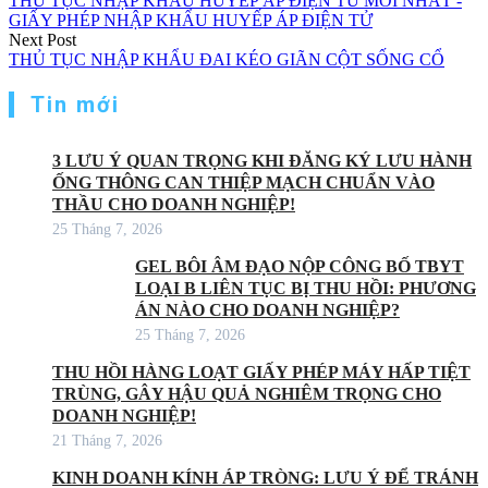
THỦ TỤC NHẬP KHẨU HUYẾP ÁP ĐIỆN TỬ MỚI NHẤT -
GIẤY PHÉP NHẬP KHẨU HUYẾP ÁP ĐIỆN TỬ
Next Post
THỦ TỤC NHẬP KHẨU ĐAI KÉO GIÃN CỘT SỐNG CỔ
Tin mới
3 LƯU Ý QUAN TRỌNG KHI ĐĂNG KÝ LƯU HÀNH
ỐNG THÔNG CAN THIỆP MẠCH CHUẨN VÀO
THẦU CHO DOANH NGHIỆP!
25 Tháng 7, 2026
GEL BÔI ÂM ĐẠO NỘP CÔNG BỐ TBYT
LOẠI B LIÊN TỤC BỊ THU HỒI: PHƯƠNG
ÁN NÀO CHO DOANH NGHIỆP?
25 Tháng 7, 2026
THU HỒI HÀNG LOẠT GIẤY PHÉP MÁY HẤP TIỆT
TRÙNG, GÂY HẬU QUẢ NGHIÊM TRỌNG CHO
DOANH NGHIỆP!
21 Tháng 7, 2026
KINH DOANH KÍNH ÁP TRÒNG: LƯU Ý ĐỂ TRÁNH