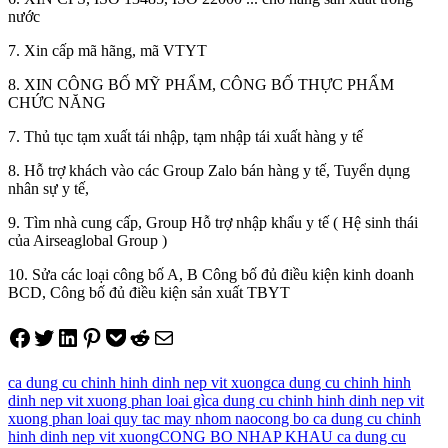
nước
7. Xin cấp mã hãng, mã VTYT
8. XIN CÔNG BỐ MỸ PHẨM, CÔNG BỐ THỰC PHẨM
CHỨC NĂNG
7. Thủ tục tạm xuất tái nhập, tạm nhập tái xuất hàng y tế
8. Hỗ trợ khách vào các Group Zalo bán hàng y tế, Tuyển dụng
nhân sự y tế,
9. Tìm nhà cung cấp, Group Hỗ trợ nhập khẩu y tế ( Hệ sinh thái
của Airseaglobal Group )
10. Sửa các loại công bố A, B Công bố đủ điều kiện kinh doanh
BCD, Công bố đủ điều kiện sản xuất TBYT
Share on Facebook
Tweet on Twitter
Share on LinkedIn
Pin on Pinterest
Save to pocket
Share on Reddit
Share via Email
ca dung cu chinh hinh dinh nep vit xuong
ca dung cu chinh hinh
dinh nep vit xuong phan loai gì
ca dung cu chinh hinh dinh nep vit
xuong phan loai quy tac may nhom nao
cong bo ca dung cu chinh
hinh dinh nep vit xuong
CONG BO NHAP KHAU ca dung cu