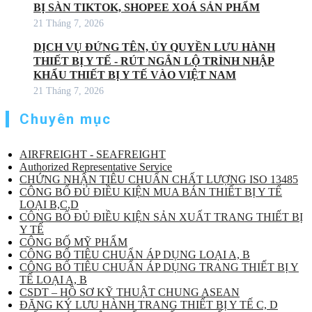
BỊ SÀN TIKTOK, SHOPEE XOÁ SẢN PHẨM
21 Tháng 7, 2026
DỊCH VỤ ĐỨNG TÊN, ỦY QUYỀN LƯU HÀNH
THIẾT BỊ Y TẾ - RÚT NGẮN LỘ TRÌNH NHẬP
KHẨU THIẾT BỊ Y TẾ VÀO VIỆT NAM
21 Tháng 7, 2026
Chuyên mục
AIRFREIGHT - SEAFREIGHT
Authorized Representative Service
CHỨNG NHẬN TIÊU CHUẨN CHẤT LƯỢNG ISO 13485
CÔNG BỐ ĐỦ ĐIỀU KIỆN MUA BÁN THIẾT BỊ Y TẾ
LOẠI B,C,D
CÔNG BỐ ĐỦ ĐIỀU KIỆN SẢN XUẤT TRANG THIẾT BỊ
Y TẾ
CÔNG BỐ MỸ PHẨM
CÔNG BỐ TIÊU CHUẨN ÁP DỤNG LOẠI A, B
CÔNG BỐ TIÊU CHUẨN ÁP DỤNG TRANG THIẾT BỊ Y
TẾ LOẠI A, B
CSDT – HỒ SƠ KỸ THUẬT CHUNG ASEAN
ĐĂNG KÝ LƯU HÀNH TRANG THIẾT BỊ Y TẾ C, D