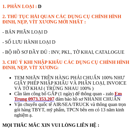
1. PHÂN LOẠI :
D
2. THỦ TỤC HẢI QUAN CÁC DỤNG CỤ CHỈNH HÌNH
ĐINH, NẸP, VÍT XƯƠNG MỚI NHẤT :
- BẢN PHÂN LOẠI D
- SỐ LƯU HÀNH LOẠI D
- BỘ HỒ SƠ ĐẦY ĐỦ : INV, PKL, TỜ KHAI, CATALOGUE
3. CHÚ Ý KHI NHẬP KHẨU CÁC DỤNG CỤ CHỈNH HÌNH
ĐINH, NẸP, VÍT XƯƠNG:
TEM NHÃN TRÊN HÀNG PHẢI CHUẨN 100% NHƯ
GIẤY PHÉP NHẬP KHẨU VÀ PHÂN LOẠI, INVOICE
VÀ TỜ KHAI ( TRÙNG NHAU 100% )
Cần làm công bố GẤP (1 ngày) để thông quan - zalo
Em
Trung 0973.353.207
đảm bảo hồ sơ NHANH CHUẨN
Vận chuyển quốc tế AIR/SEA/TRUCK và thông quan trọn
gói hàng TBYT, mỹ phẩm, TPCN bên em có 13 năm kinh
nghiệm ạ.
MỌI THẮC MẮC XIN VUI LÒNG LIÊN HỆ :