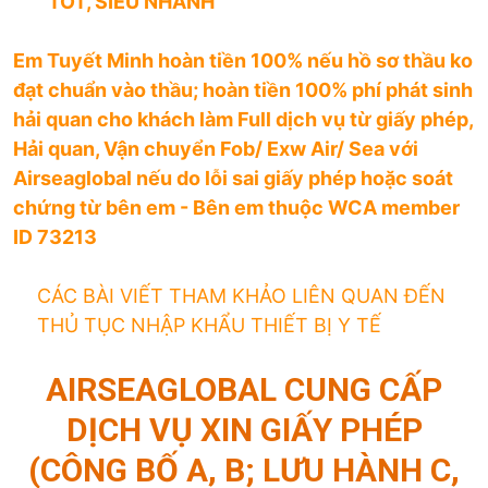
TỐT, SIÊU NHANH
Em Tuyết Minh hoàn tiền 100% nếu hồ sơ thầu ko
đạt chuẩn vào thầu; hoàn tiền 100% phí phát sinh
hải quan cho khách làm Full dịch vụ từ giấy phép,
Hải quan, Vận chuyển Fob/ Exw Air/ Sea với
Airseaglobal nếu do lỗi sai giấy phép hoặc soát
chứng từ bên em - Bên em thuộc WCA member
ID 73213
CÁC BÀI VIẾT THAM KHẢO LIÊN QUAN ĐẾN
THỦ TỤC NHẬP KHẨU THIẾT BỊ Y TẾ
AIRSEAGLOBAL CUNG CẤP
DỊCH VỤ XIN GIẤY PHÉP
(CÔNG BỐ A, B; LƯU HÀNH C,