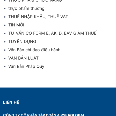
THỰC PHẨM CHỨC NĂNG
thực phẩm thường
THUẾ NHẬP KHẨU, THUẾ VAT
TIN MỚI
TƯ VẤN CO FORM E, AK, D, EAV GIẢM THUẾ
TUYỂN DỤNG
Văn Bản chỉ đạo điều hành
VĂN BẢN LUẬT
Văn Bản Pháp Quy
LIÊN HỆ
CÔNG TY CỔ PHẦN TẬP ĐOÀN AIRSEAGLOBAL