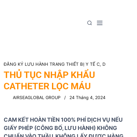
S
k
i
M
S
p
e
e
t
n
a
o
u
r
c
c
o
h
n
ĐĂNG KÝ LƯU HÀNH TRANG THIẾT BỊ Y TẾ C, D
t
THỦ TỤC NHẬP KHẨU
e
CATHETER LỌC MÁU
n
t
AIRSEAGLOBAL GROUP
24 Tháng 4, 2024
CAM KẾT HOÀN TIỀN 100% PHÍ DỊCH VỤ NẾU
GIẤY PHÉP (CÔNG BỐ, LƯU HÀNH) KHÔNG
CHUẨN VÀO THẦU, KHÔNG LẤY ĐƯỢC HÀNG