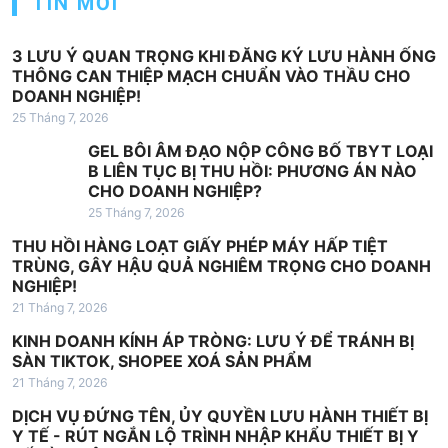
TIN MỚI
v
i
3 LƯU Ý QUAN TRỌNG KHI ĐĂNG KÝ LƯU HÀNH ỐNG
ế
THÔNG CAN THIỆP MẠCH CHUẨN VÀO THẦU CHO
t
DOANH NGHIỆP!
25 Tháng 7, 2026
GEL BÔI ÂM ĐẠO NỘP CÔNG BỐ TBYT LOẠI
B LIÊN TỤC BỊ THU HỒI: PHƯƠNG ÁN NÀO
CHO DOANH NGHIỆP?
25 Tháng 7, 2026
THU HỒI HÀNG LOẠT GIẤY PHÉP MÁY HẤP TIỆT
TRÙNG, GÂY HẬU QUẢ NGHIÊM TRỌNG CHO DOANH
NGHIỆP!
21 Tháng 7, 2026
KINH DOANH KÍNH ÁP TRÒNG: LƯU Ý ĐỂ TRÁNH BỊ
SÀN TIKTOK, SHOPEE XOÁ SẢN PHẨM
21 Tháng 7, 2026
DỊCH VỤ ĐỨNG TÊN, ỦY QUYỀN LƯU HÀNH THIẾT BỊ
Y TẾ - RÚT NGẮN LỘ TRÌNH NHẬP KHẨU THIẾT BỊ Y