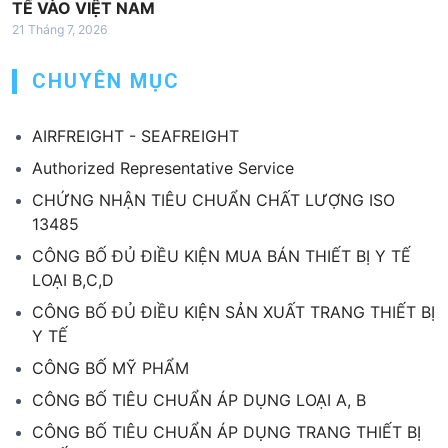
TẾ VÀO VIỆT NAM
21 Tháng 7, 2026
CHUYÊN MỤC
AIRFREIGHT - SEAFREIGHT
Authorized Representative Service
CHỨNG NHẬN TIÊU CHUẨN CHẤT LƯỢNG ISO
13485
CÔNG BỐ ĐỦ ĐIỀU KIỆN MUA BÁN THIẾT BỊ Y TẾ
LOẠI B,C,D
CÔNG BỐ ĐỦ ĐIỀU KIỆN SẢN XUẤT TRANG THIẾT BỊ
Y TẾ
CÔNG BỐ MỸ PHẨM
CÔNG BỐ TIÊU CHUẨN ÁP DỤNG LOẠI A, B
CÔNG BỐ TIÊU CHUẨN ÁP DỤNG TRANG THIẾT BỊ