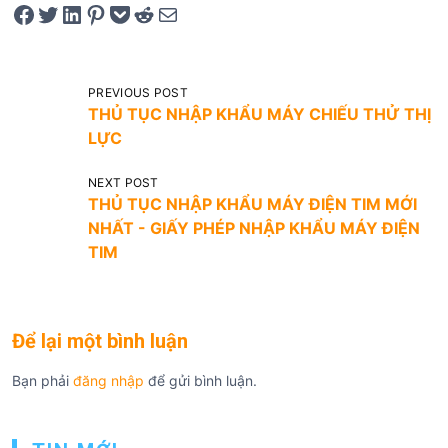
Share on Facebook
Tweet on Twitter
Share on LinkedIn
Pin on Pinterest
Save to pocket
Share on Reddit
Share via Email
Đ
PREVIOUS POST
THỦ TỤC NHẬP KHẨU MÁY CHIẾU THỬ THỊ
i
LỰC
ề
u
NEXT POST
THỦ TỤC NHẬP KHẨU MÁY ĐIỆN TIM MỚI
h
NHẤT - GIẤY PHÉP NHẬP KHẨU MÁY ĐIỆN
ư
TIM
ớ
n
g
Để lại một bình luận
b
Bạn phải
đăng nhập
để gửi bình luận.
à
i